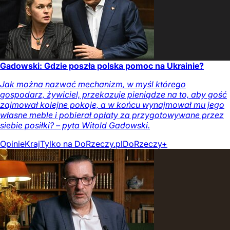
Gadowski: Gdzie poszła polska pomoc na Ukrainie?
Jak można nazwać mechanizm, w myśl którego
gospodarz, żywiciel, przekazuje pieniądze na to, aby gość
zajmował kolejne pokoje, a w końcu wynajmował mu jego
własne meble i pobierał opłaty za przygotowywane przez
siebie posiłki? – pyta Witold Gadowski.
Opinie
Kraj
Tylko na DoRzeczy.pl
DoRzeczy+