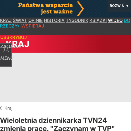
ROZWIŃ
▼
KRAJ
ŚWIAT
OPINIE
HISTORIA
TYGODNIK
KSIĄŻKI
WIDEO
DO
RZECZY+
WSPIERAJ
SUBSKRYBUJ
KRAJ
ZALOGUJ
MENU
Kraj
Wieloletnia dziennikarka TVN24
zmienia pracę. "Zaczynam w TVP"