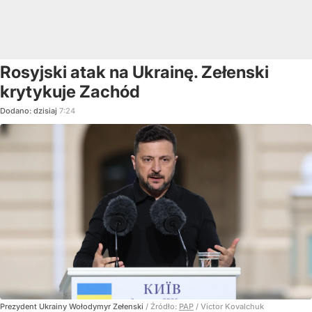
Rosyjski atak na Ukrainę. Zełenski
krytykuje Zachód
Dodano:
dzisiaj
7:24
Prezydent Ukrainy Wołodymyr Zełenski
/ Źródło:
PAP
/
Victor Kovalchuk