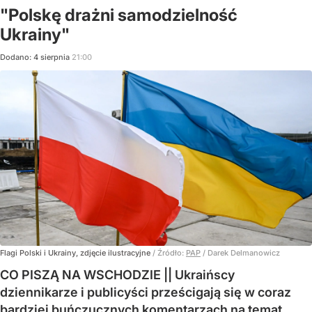
"Polskę drażni samodzielność
Ukrainy"
Dodano:
4
sierpnia
21:00
Flagi Polski i Ukrainy, zdjęcie ilustracyjne
/ Źródło:
PAP
/
Darek Delmanowicz
CO PISZĄ NA WSCHODZIE || Ukraińscy
dziennikarze i publicyści prześcigają się w coraz
bardziej buńczucznych komentarzach na temat