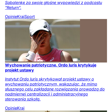
Sabalenkę za swoje głośne wypowiedzi z podcastu
"Return".
Opinie
Kraj
Sport
Wychowanie patriotyczne. Ordo Iuris krytykuje
projekt ustawy
Instytut Ordo Iuris skrytykował projekt ustawy o
wychowaniu patriotycznym, wskazując, że mimo
słusznego celu zakładane rozwiązania prowadzą do
nadmiernej centralizacji i administracyjnego
sterowania szkołą.
Opinie
Kraj