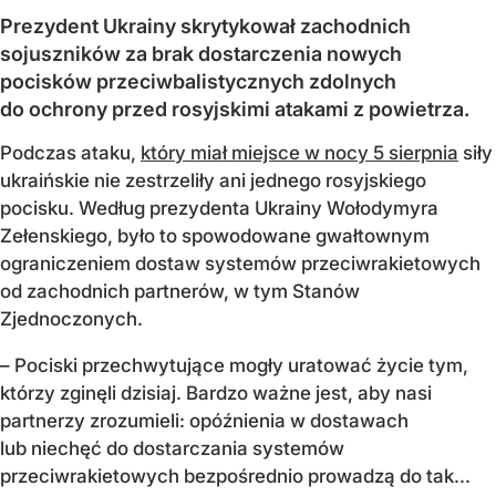
Prezydent Ukrainy skrytykował zachodnich
sojuszników za brak dostarczenia nowych
pocisków przeciwbalistycznych zdolnych
do ochrony przed rosyjskimi atakami z powietrza.
Podczas ataku,
który miał miejsce w nocy 5 sierpnia
siły
ukraińskie nie zestrzeliły ani jednego rosyjskiego
pocisku. Według prezydenta Ukrainy Wołodymyra
Zełenskiego, było to spowodowane gwałtownym
ograniczeniem dostaw systemów przeciwrakietowych
od zachodnich partnerów, w tym Stanów
Zjednoczonych.
– Pociski przechwytujące mogły uratować życie tym,
którzy zginęli dzisiaj. Bardzo ważne jest, aby nasi
partnerzy zrozumieli: opóźnienia w dostawach
lub niechęć do dostarczania systemów
przeciwrakietowych bezpośrednio prowadzą do tak...