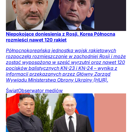
Niepokojące doniesienia z Rosji. Korea Północna
rozmieści nawet 120 rakiet
Północnokoreańska jednostka wojsk rakietowych
rozpoczęła rozmieszczanie w zachodniej Rosji i może
zostać wyposażona w sześć wyrzutni oraz nawet 120
pocisków balistycznych KN-23 i KN-24 – wynika z
informacji przekazanych przez Główny Zarząd
Wywiadu Ministerstwa Obrony Ukrainy (HUR).
Świat
Obserwator mediów