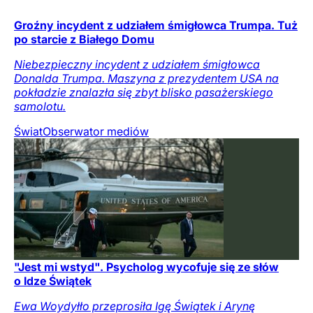
Groźny incydent z udziałem śmigłowca Trumpa. Tuż
po starcie z Białego Domu
Niebezpieczny incydent z udziałem śmigłowca
Donalda Trumpa. Maszyna z prezydentem USA na
pokładzie znalazła się zbyt blisko pasażerskiego
samolotu.
Świat
Obserwator mediów
"Jest mi wstyd". Psycholog wycofuje się ze słów
o Idze Świątek
Ewa Woydyłło przeprosiła Igę Świątek i Arynę