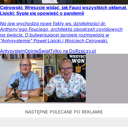
Cejrowski: Wreszcie widać, jak Fauci wszystkich okłamał.
Lisicki: Sypie się opowieść o pandemii
Na jaw wychodzą nowe fakty ws. działalności dr.
Anthony'ego Fauciego, architekta obostrzeń covidowych
na świecie. O bulwersującej sprawie rozmawiają w
"Antysystemie" Paweł Lisicki i Wojciech Cejrowski.
Antysystem
Opinie
Świat
Tylko na DoRzeczy.pl