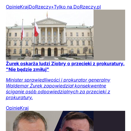
Opinie
Kraj
DoRzeczy+
Tylko na DoRzeczy.pl
Żurek oskarża ludzi Ziobry o przecieki z prokuratury.
"Nie będzie zmiłuj"
Minister sprawiedliwości i prokurator generalny
Waldemar Żurek zapowiedział konsekwentne
ściganie osób odpowiedzialnych za przecieki z
prokuratury.
Opinie
Kraj