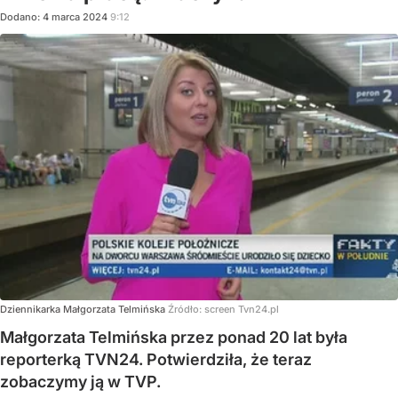
Dodano:
4
marca
2024
9:12
Dziennikarka Małgorzata Telmińska
Źródło:
screen Tvn24.pl
Małgorzata Telmińska przez ponad 20 lat była
reporterką TVN24. Potwierdziła, że teraz
zobaczymy ją w TVP.