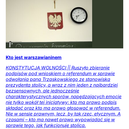
Kto jest warszawianinem
KONSTYTUCJA WOLNOŚCI || Ruszyło zbieranie
podpisów pod wnioskiem o referendum w sprawie
odwołania pana Trzaskowskiego ze stanowiska
prezydenta stolicy, a wraz z nim jeden z najbardziej
bezsensownych, ale jednocześnie
charakterystycznych sporów, napędzających emocje
nie tylko wokół tej inicjatywy: kto ma prawo podpis
składać oraz kto ma prawo głosować w referendum.
Nie w sensie prawnym, lecz, by tak rzec, etycznym. A
czasami – kto ma nawet prawo wypowiadać się w
sprawie tego, jak funkcjonuje stolica.