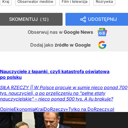
Kraj
Obserwator mediów
Film i telewizja
Rozrywka
SKOMENTUJ
UDOSTĘPNIJ
12
Obserwuj nas
w
Google News
Dodaj jako
źródło w Google
Nauczyciele z łapanki, czyli katastrofa oświatowa
po polsku
SIŁĄ RZECZY || W Polsce pracuje w sumie nieco ponad 700
tys. nauczycieli, a po przeliczeniu na "pełne etaty
nauczycielskie" – nieco ponad 500 tys. A ilu brakuje?
Opinie
Ekonomia
Kraj
DoRzeczy+
Tylko na DoRzeczy.pl