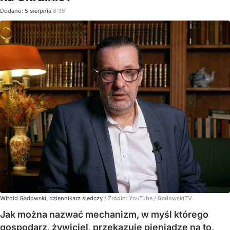
Dodano:
5
sierpnia
8:35
Witold Gadowski, dziennikarz śledczy
/ Źródło:
YouTube
/
GadowskiTV
Jak można nazwać mechanizm, w myśl którego
gospodarz, żywiciel, przekazuje pieniądze na to,