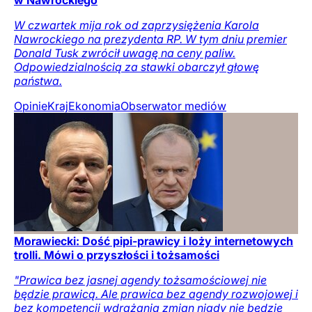
w Nawrockiego
W czwartek mija rok od zaprzysiężenia Karola
Nawrockiego na prezydenta RP. W tym dniu premier
Donald Tusk zwrócił uwagę na ceny paliw.
Odpowiedzialnością za stawki obarczył głowę
państwa.
Opinie
Kraj
Ekonomia
Obserwator mediów
Morawiecki: Dość pipi-prawicy i loży internetowych
trolli. Mówi o przyszłości i tożsamości
"Prawica bez jasnej agendy tożsamościowej nie
będzie prawicą. Ale prawica bez agendy rozwojowej i
bez kompetencji wdrażania zmian nigdy nie będzie