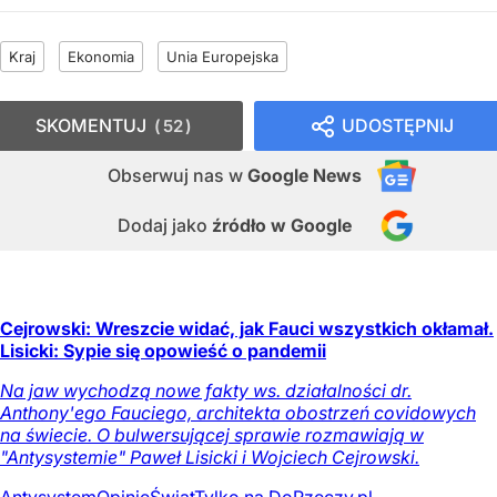
Kraj
Ekonomia
Unia Europejska
SKOMENTUJ
UDOSTĘPNIJ
52
Obserwuj nas
w
Google News
Dodaj jako
źródło w Google
Cejrowski: Wreszcie widać, jak Fauci wszystkich okłamał.
Lisicki: Sypie się opowieść o pandemii
Na jaw wychodzą nowe fakty ws. działalności dr.
Anthony'ego Fauciego, architekta obostrzeń covidowych
na świecie. O bulwersującej sprawie rozmawiają w
"Antysystemie" Paweł Lisicki i Wojciech Cejrowski.