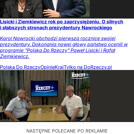
Lisicki i Ziemkiewicz rok po zaprzysiężeniu. O silnych
i słabszych stronach prezydentury Nawrockiego
Karol Nawrocki obchodzi pierwszą rocznicę swojej
prezydentury. Dokonania nowej głowy państwa ocenili w
programie "Polska Do Rzeczy" Paweł Lisicki i Rafał
Ziemkiewicz.
Polska Do Rzeczy
Opinie
Kraj
Tylko na DoRzeczy.pl