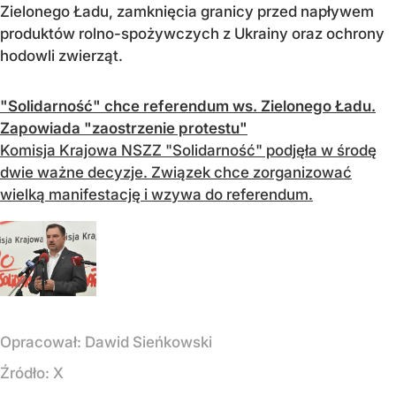
Zielonego Ładu, zamknięcia granicy przed napływem
produktów rolno-spożywczych z Ukrainy oraz ochrony
hodowli zwierząt.
"Solidarność" chce referendum ws. Zielonego Ładu.
Zapowiada "zaostrzenie protestu"
Komisja Krajowa NSZZ "Solidarność" podjęła w środę
dwie ważne decyzje. Związek chce zorganizować
wielką manifestację i wzywa do referendum.
Opracował:
Dawid Sieńkowski
Źródło:
X