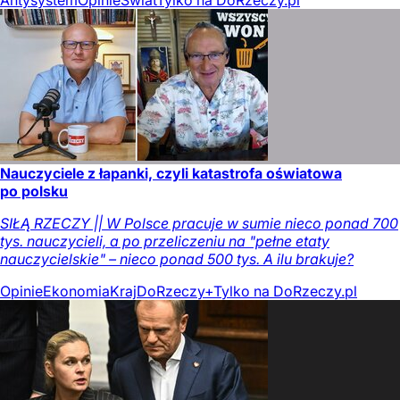
Antysystem
Opinie
Świat
Tylko na DoRzeczy.pl
Nauczyciele z łapanki, czyli katastrofa oświatowa
po polsku
SIŁĄ RZECZY || W Polsce pracuje w sumie nieco ponad 700
tys. nauczycieli, a po przeliczeniu na "pełne etaty
nauczycielskie" – nieco ponad 500 tys. A ilu brakuje?
Opinie
Ekonomia
Kraj
DoRzeczy+
Tylko na DoRzeczy.pl