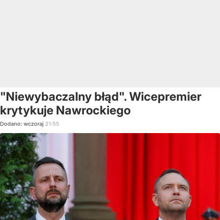
"Niewybaczalny błąd". Wicepremier
krytykuje Nawrockiego
Dodano:
wczoraj
21:55