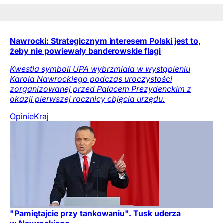
Nawrocki: Strategicznym interesem Polski jest to,
żeby nie powiewały banderowskie flagi
Kwestia symboli UPA wybrzmiała w wystąpieniu
Karola Nawrockiego podczas uroczystości
zorganizowanej przed Pałacem Prezydenckim z
okazji pierwszej rocznicy objęcia urzędu.
Opinie
Kraj
"Pamiętajcie przy tankowaniu". Tusk uderza