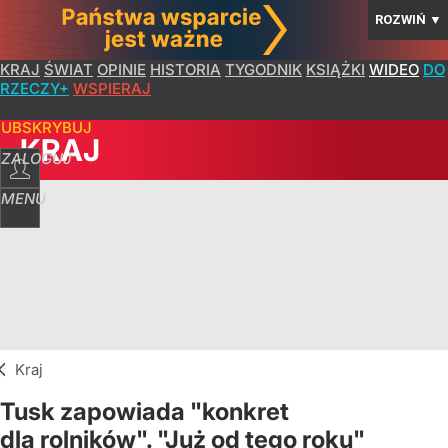
ROZWIŃ
▼
KRAJ
ŚWIAT
OPINIE
HISTORIA
TYGODNIK
KSIĄŻKI
WIDEO
DO
RZECZY+
WSPIERAJ
SUBSKRYBUJ
KRAJ
ZALOGUJ
MENU
Kraj
Tusk zapowiada "konkret
dla rolników". "Już od tego roku"