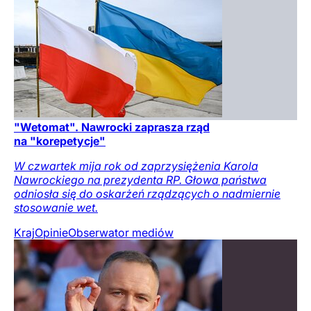
"Wetomat". Nawrocki zaprasza rząd
na "korepetycje"
W czwartek mija rok od zaprzysiężenia Karola
Nawrockiego na prezydenta RP. Głowa państwa
odniosła się do oskarżeń rządzących o nadmiernie
stosowanie wet.
Kraj
Opinie
Obserwator mediów