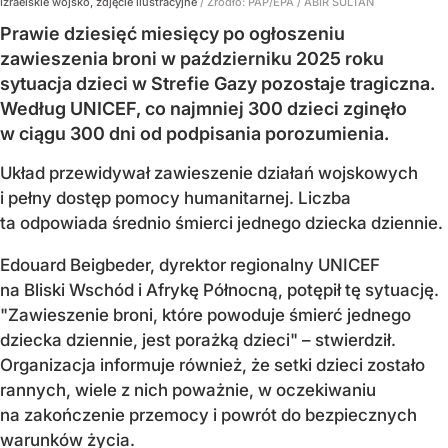
Izraelskie wojsko, zdjęcie ilustracyjne
/ Źródło:
PAP/EPA
/
ABIR SULTAN
Prawie dziesięć miesięcy po ogłoszeniu
zawieszenia broni w październiku 2025 roku
sytuacja dzieci w Strefie Gazy pozostaje tragiczna.
Według UNICEF, co najmniej 300 dzieci zginęło
w ciągu 300 dni od podpisania porozumienia.
Układ przewidywał zawieszenie działań wojskowych
i pełny dostęp pomocy humanitarnej. Liczba
ta odpowiada średnio śmierci jednego dziecka dziennie.
Edouard Beigbeder, dyrektor regionalny UNICEF
na Bliski Wschód i Afrykę Północną, potępił tę sytuację.
"Zawieszenie broni, które powoduje śmierć jednego
dziecka dziennie, jest porażką dzieci" – stwierdził.
Organizacja informuje również, że setki dzieci zostało
rannych, wiele z nich poważnie, w oczekiwaniu
na zakończenie przemocy i powrót do bezpiecznych
warunków życia.