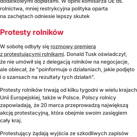
dodatkowymi dopłatami. W opinii komisarza UE ds.
rolnictwa, mniej restrykcyjna polityka oparta
na zachętach odniesie lepszy skutek
Protesty rolników
W sobotę odbyły się
rozmowy premiera
z protestującymi rolnikami
. Donald Tusk oświadczył,
że nie umówił się z delegacją rolników na negocjacje,
ale obiecał, że "poinformuje o działaniach, jakie podjęto
i o szansach na rezultaty tych działań".
Protesty rolników trwają od kilku tygodni w wielu krajach
Unii Europejskiej, także w Polsce. Polscy rolnicy
zapowiadają, że 20 marca przeprowadzą największą
akcję protestacyjną, która obejmie swoim zasięgiem
cały kraj.
Protestujący żądają wyjścia ze szkodliwych zapisów