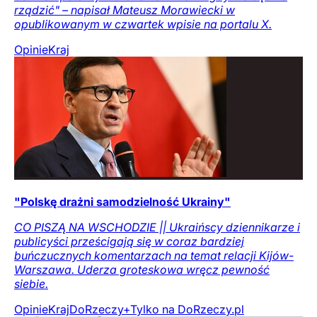
rządzić" – napisał Mateusz Morawiecki w
opublikowanym w czwartek wpisie na portalu X.
Opinie
Kraj
"Polskę drażni samodzielność Ukrainy"
CO PISZĄ NA WSCHODZIE || Ukraińscy dziennikarze i
publicyści prześcigają się w coraz bardziej
buńczucznych komentarzach na temat relacji Kijów-
Warszawa. Uderza groteskowa wręcz pewność
siebie.
Opinie
Kraj
DoRzeczy+
Tylko na DoRzeczy.pl