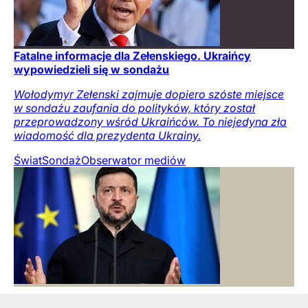
Fatalne informacje dla Zełenskiego. Ukraińcy
wypowiedzieli się w sondażu
Wołodymyr Zełenski zajmuje dopiero szóste miejsce
w sondażu zaufania do polityków, który został
przeprowadzony wśród Ukraińców. To niejedyna zła
wiadomość dla prezydenta Ukrainy.
Świat
Sondaż
Obserwator mediów