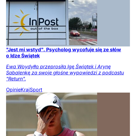
"Jest mi wstyd". Psycholog wycofuje się ze słów
o Idze Świątek
Ewa Woydyłło przeprosiła Igę Świątek i Arynę
Sabalenkę za swoje głośne wypowiedzi z podcastu
"Return".
Opinie
Kraj
Sport