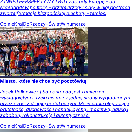
Z INNEJ PERSPEKTYWY | Był czas, gdy Europę – od
Niderlandów po Italię – przemierzały i siały w niej postrach
zwarte formacje hiszpańskiej piechoty – tercios.
Opinie
Kraj
DoRzeczy+
Świat
W numerze
Miasto, które nie chce być pocztówką
Jacek Pałkiewicz | Samarkanda jest kamieniem
wyciągniętym z rzeki historii: z jednej strony wygładzonym
przez czas, z drugiej nadal ostrym. Ma w sobie elegancję i
brutalność, duchowość i handel, pychę i modlitwę, naukę i
zabobon, rekonstrukcję i autentyczność.
Opinie
Kraj
DoRzeczy+
Świat
W numerze