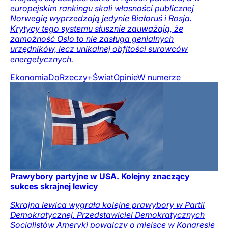
europejskim rankingu skali własności publicznej
Norwegię wyprzedzają jedynie Białoruś i Rosja.
Krytycy tego systemu słusznie zauważają, że
zamożność Oslo to nie zasługa genialnych
urzędników, lecz unikalnej obfitości surowców
energetycznych.
Ekonomia
DoRzeczy+
Świat
Opinie
W numerze
Prawybory partyjne w USA. Kolejny znaczący
sukces skrajnej lewicy
Skrajna lewica wygrała kolejne prawybory w Partii
Demokratycznej. Przedstawiciel Demokratycznych
Socjalistów Ameryki powalczy o miejsce w Kongresie