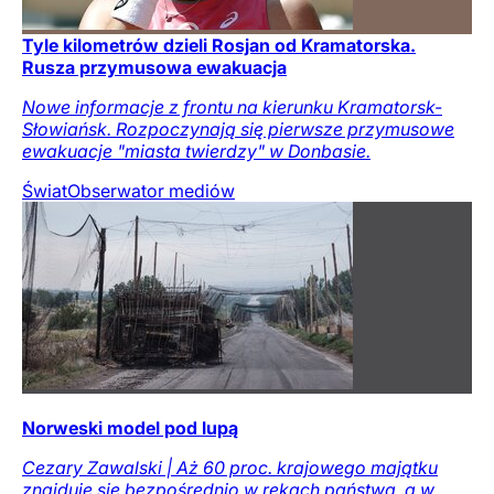
Tyle kilometrów dzieli Rosjan od Kramatorska.
Rusza przymusowa ewakuacja
Nowe informacje z frontu na kierunku Kramatorsk-
Słowiańsk. Rozpoczynają się pierwsze przymusowe
ewakuacje "miasta twierdzy" w Donbasie.
Świat
Obserwator mediów
Norweski model pod lupą
Cezary Zawalski | Aż 60 proc. krajowego majątku
znajduje się bezpośrednio w rękach państwa, a w