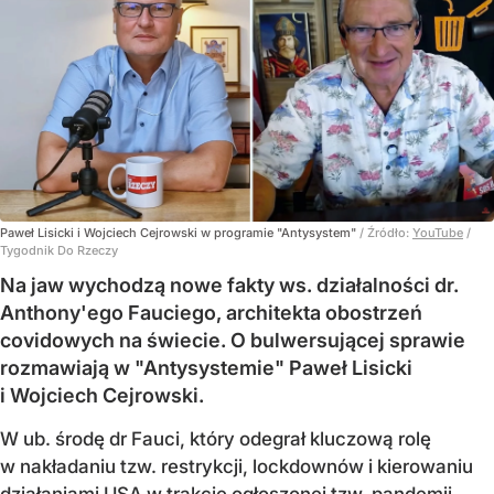
Paweł Lisicki i Wojciech Cejrowski w programie "Antysystem"
/ Źródło:
YouTube
/
Tygodnik Do Rzeczy
Na jaw wychodzą nowe fakty ws. działalności dr.
Anthony'ego Fauciego, architekta obostrzeń
covidowych na świecie. O bulwersującej sprawie
rozmawiają w "Antysystemie" Paweł Lisicki
i Wojciech Cejrowski.
W ub. środę dr Fauci, który odegrał kluczową rolę
w nakładaniu tzw. restrykcji, lockdownów i kierowaniu
działaniami USA w trakcie ogłoszonej tzw. pandemii