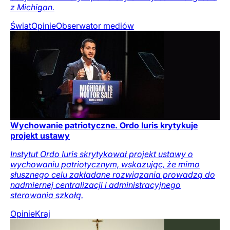
z Michigan.
Świat
Opinie
Obserwator mediów
Wychowanie patriotyczne. Ordo Iuris krytykuje
projekt ustawy
Instytut Ordo Iuris skrytykował projekt ustawy o
wychowaniu patriotycznym, wskazując, że mimo
słusznego celu zakładane rozwiązania prowadzą do
nadmiernej centralizacji i administracyjnego
sterowania szkołą.
Opinie
Kraj