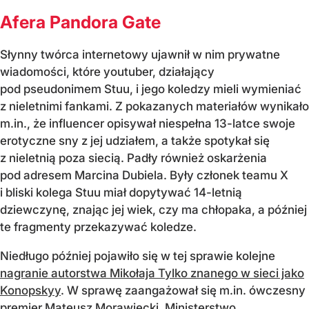
Afera Pandora Gate
Słynny twórca internetowy ujawnił w nim prywatne
wiadomości, które youtuber, działający
pod pseudonimem Stuu, i jego koledzy mieli wymieniać
z nieletnimi fankami. Z pokazanych materiałów wynikało
m.in., że influencer opisywał niespełna 13-latce swoje
erotyczne sny z jej udziałem, a także spotykał się
z nieletnią poza siecią. Padły również oskarżenia
pod adresem Marcina Dubiela. Były członek teamu X
i bliski kolega Stuu miał dopytywać 14-letnią
dziewczynę, znając jej wiek, czy ma chłopaka, a później
te fragmenty przekazywać koledze.
Niedługo później pojawiło się w tej sprawie kolejne
nagranie autorstwa Mikołaja Tylko znanego w sieci jako
Konopskyy
. W sprawę zaangażował się m.in. ówczesny
premier Mateusz Morawiecki, Ministerstwo