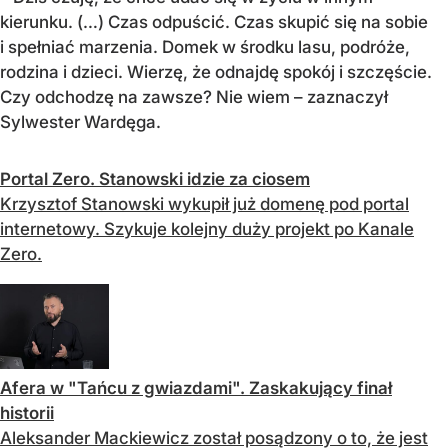
kierunku. (…) Czas odpuścić. Czas skupić się na sobie
i spełniać marzenia. Domek w środku lasu, podróże,
rodzina i dzieci. Wierzę, że odnajdę spokój i szczęście.
Czy odchodzę na zawsze? Nie wiem – zaznaczył
Sylwester Wardęga.
Portal Zero. Stanowski idzie za ciosem
Krzysztof Stanowski wykupił już domenę pod portal
internetowy. Szykuje kolejny duży projekt po Kanale
Zero.
Afera w "Tańcu z gwiazdami". Zaskakujący finał
historii
Aleksander Mackiewicz został posądzony o to, że jest