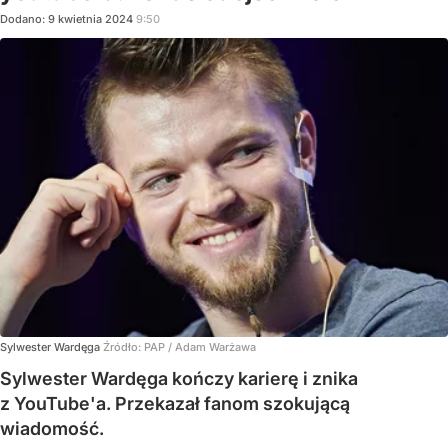
Dodano:
9
kwietnia
2024
9:50
Sylwester Wardęga
Źródło:
PAP / Adam Warżawa
Sylwester Wardęga kończy karierę i znika
z YouTube'a. Przekazał fanom szokującą
wiadomość.