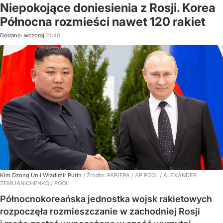
Niepokojące doniesienia z Rosji. Korea
Północna rozmieści nawet 120 rakiet
Dodano:
wczoraj
21:48
Kim Dzong Un i Władimir Putin
/ Źródło:
PAP/EPA
/
AP POOL / ALEXANDER
ZEMLIANICHENKO / POOL
Północnokoreańska jednostka wojsk rakietowych
rozpoczęła rozmieszczanie w zachodniej Rosji