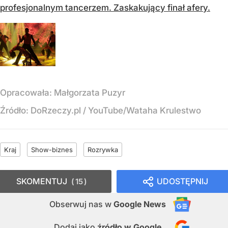
profesjonalnym tancerzem. Zaskakujący finał afery.
Opracowała:
Małgorzata Puzyr
Źródło:
DoRzeczy.pl
/
YouTube/Wataha Krulestwo
Kraj
Show-biznes
Rozrywka
SKOMENTUJ
UDOSTĘPNIJ
15
Obserwuj nas
w
Google News
Dodaj jako
źródło w Google