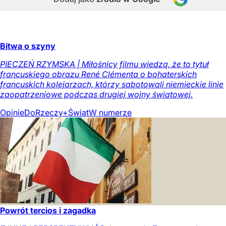
Bitwa o szyny
PIECZEŃ RZYMSKA | Miłośnicy filmu wiedzą, że to tytuł
francuskiego obrazu René Clémenta o bohaterskich
francuskich kolejarzach, którzy sabotowali niemieckie linie
zaopatrzeniowe podczas drugiej wojny światowej.
Opinie
DoRzeczy+
Świat
W numerze
Powrót tercios i zagadka