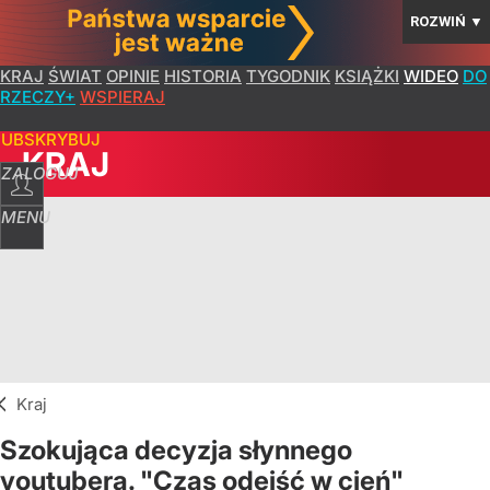
ROZWIŃ
▼
KRAJ
ŚWIAT
OPINIE
HISTORIA
TYGODNIK
KSIĄŻKI
WIDEO
DO
RZECZY+
WSPIERAJ
SUBSKRYBUJ
KRAJ
ZALOGUJ
MENU
Kraj
Szokująca decyzja słynnego
youtubera. "Czas odejść w cień"