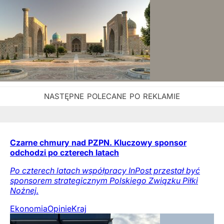
Czarne chmury nad PZPN. Kluczowy sponsor
odchodzi po czterech latach
Po czterech latach współpracy InPost przestał być
sponsorem strategicznym Polskiego Związku Piłki
Nożnej.
Ekonomia
Opinie
Kraj