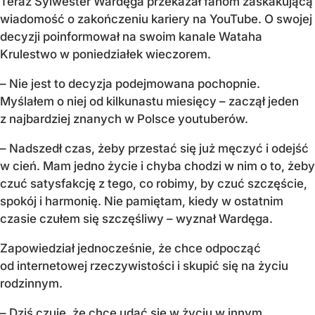
Teraz Sylwester Wardęga przekazał fanom zaskakującą
wiadomość o zakończeniu kariery na YouTube. O swojej
decyzji poinformował na swoim kanale Wataha
Krulestwo w poniedziałek wieczorem.
– Nie jest to decyzja podejmowana pochopnie.
Myślałem o niej od kilkunastu miesięcy – zaczął jeden
z najbardziej znanych w Polsce youtuberów.
– Nadszedł czas, żeby przestać się już męczyć i odejść
w cień. Mam jedno życie i chyba chodzi w nim o to, żeby
czuć satysfakcję z tego, co robimy, by czuć szczęście,
spokój i harmonię. Nie pamiętam, kiedy w ostatnim
czasie czułem się szczęśliwy – wyznał Wardęga.
Zapowiedział jednocześnie, że chce odpocząć
od internetowej rzeczywistości i skupić się na życiu
rodzinnym.
– Dziś czuję, że chce udać się w życiu w innym