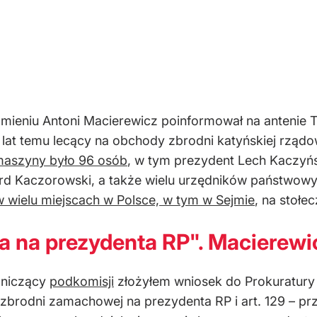
ieniu Antoni Macierewicz poinformował na antenie T
4 lat temu lecący na obchody zbrodni katyńskiej rządo
maszyny było 96 osób
, w tym prezydent Lech Kaczyńs
rd Kaczorowski, a także wielu urzędników państwow
w wielu miejscach w Polsce, w tym w Sejmie
, na stołe
 na prezydenta RP". Macierewic
dniczący
podkomisji
złożyłem wniosek do Prokuratury
 zbrodni zamachowej na prezydenta RP i art. 129 – pr