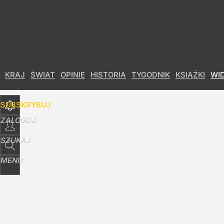
Udostępnij
0
Skomentuj
KRAJ
ŚWIAT
OPINIE
HISTORIA
TYGODNIK
KSIĄŻKI
WI
SUBSKRYBUJ
ZALOGUJ
SZUKAJ
MENU