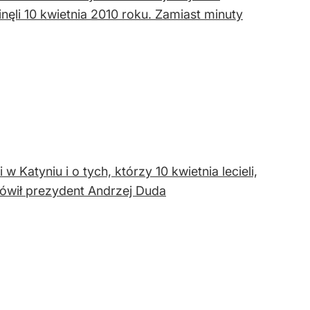
nęli 10 kwietnia 2010 roku. Zamiast minuty
 Katyniu i o tych, którzy 10 kwietnia lecieli,
mówił prezydent Andrzej Duda