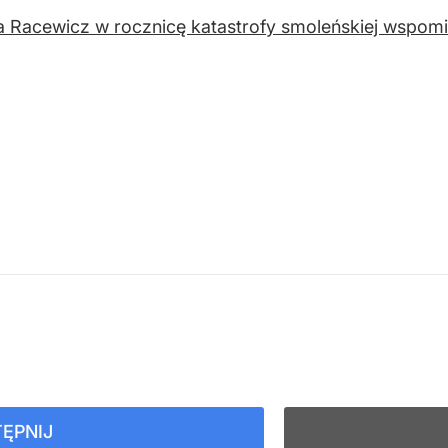
 Racewicz w rocznicę katastrofy smoleńskiej wspom
ĘPNIJ