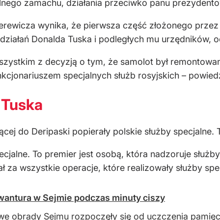
alnego zamachu, działania przeciwko panu prezydento
ierewicza wynika, że pierwsza część złożonego prze
działań Donalda Tuska i podległych mu urzędników, o
szystkim z decyzją o tym, że samolot był remontowany
nkcjonariuszem specjalnych służb rosyjskich – powiedz
 Tuska
cej do Deripaski popierały polskie służby specjalne.
jalne. To premier jest osobą, która nadzoruje służby, 
za wszystkie operacje, które realizowały służby spec
wantura w Sejmie podczas minuty ciszy
e obrady Sejmu rozpoczęły się od uczczenia pamięci 