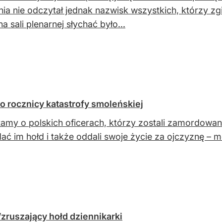
ia nie odczytał jednak nazwisk wszystkich, którzy zgi
na sali plenarnej słychać było...
o rocznicy katastrofy smoleńskiej
amy o polskich oficerach, którzy zostali zamordowani w
ać im hołd i także oddali swoje życie za ojczyznę – 
zruszający hołd dziennikarki