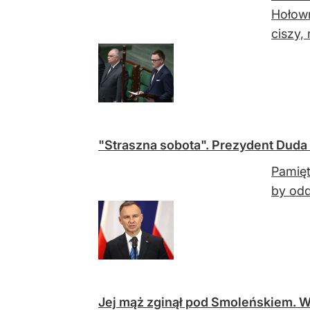
Hołown
ciszy, 
"Straszna sobota". Prezydent Duda 
Pamięt
by odd
Jej mąż zginął pod Smoleńskiem. W