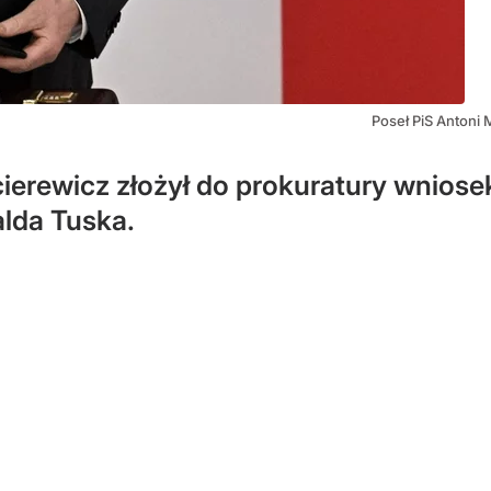
Poseł PiS Antoni
erewicz złożył do prokuratury wniosek
lda Tuska.