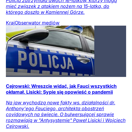
Policja zatrzymała dwóch 16-latków, którzy mogą
mieć związek z atakiem nożem na 15-latka, do
którego doszło w Kamiennej Górze.
Kraj
Obserwator mediów
Cejrowski: Wreszcie widać, jak Fauci wszystkich
okłamał. Lisicki: Sypie się opowieść o pandemii
Na jaw wychodzą nowe fakty ws. działalności dr.
Anthony'ego Fauciego, architekta obostrzeń
covidowych na świecie. O bulwersującej sprawie
rozmawiają w "Antysystemie" Paweł Lisicki i Wojciech
Cejrowski.