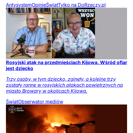
Antysystem
Opinie
Świat
Tylko na DoRzeczy.pl
Rosyjski atak na przedmieściach Kijowa. Wśród ofiar
jest dziecko
Trzy osoby, w tym dziecko, zginęły, a kolejne trzy
zostały ranne w rosyjskich atakach powietrznych na
miasto Browary w okolicach Kijowa.
Świat
Obserwator mediów