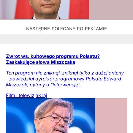
Zwrot ws. kultowego programu Polsatu?
Zaskakujące słowa Miszczaka
Ten program nie zniknął, zniknął tylko z dużej anteny
– powiedział dyrektor programowy Polsatu Edward
Miszczak, pytany o "Interwencję".
Film i telewizja
Kraj