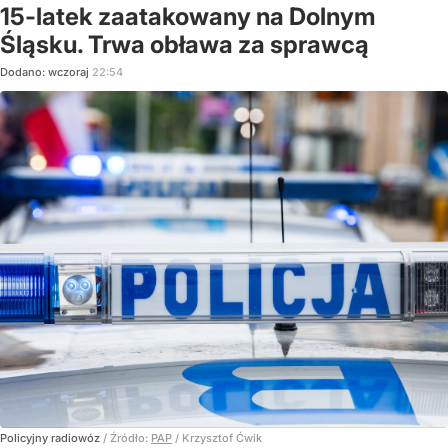
15-latek zaatakowany na Dolnym
Śląsku. Trwa obława za sprawcą
Dodano:
wczoraj
22:54
Policyjny radiowóz
/ Źródło:
PAP
/
Krzysztof Ćwik