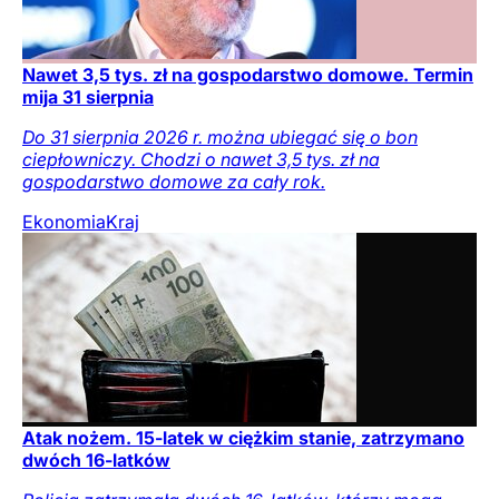
Nawet 3,5 tys. zł na gospodarstwo domowe. Termin
mija 31 sierpnia
Do 31 sierpnia 2026 r. można ubiegać się o bon
ciepłowniczy. Chodzi o nawet 3,5 tys. zł na
gospodarstwo domowe za cały rok.
Ekonomia
Kraj
Atak nożem. 15-latek w ciężkim stanie, zatrzymano
dwóch 16-latków