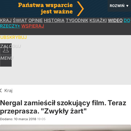
ROZWIŃ
▼
KRAJ
ŚWIAT
OPINIE
HISTORIA
TYGODNIK
KSIĄŻKI
WIDEO
DO
RZECZY+
WSPIERAJ
SUBSKRYBUJ
ZALOGUJ
MENU
Kraj
Nergal zamieścił szokujący film. Teraz
przeprasza. "Zwykły żart"
Dodano:
10
marca
2018
19:05