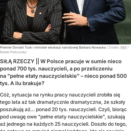
Premier Donald Tusk i minister edukacji narodowej Barbara Nowacka
/ Źródło:
PAP
/
Radek Pietruszka
SIŁĄ RZECZY || W Polsce pracuje w sumie nieco
ponad 700 tys. nauczycieli, a po przeliczeniu
na "pełne etaty nauczycielskie" – nieco ponad 500
tys. A ilu brakuje?
Cóż, sytuacja na rynku pracy nauczycieli zrobiła się
tego lata aż tak dramatycznie dramatyczna, że szkoły
poszukują aż… ponad 20 tys. nauczycieli. Czyli, biorąc
pod uwagę owe "pełne etaty nauczycielskie", szukają
aż jednego na każdych 25 nauczycieli. Doszło do tego,