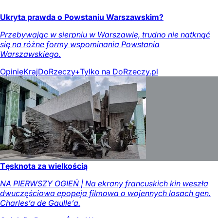
Ukryta prawda o Powstaniu Warszawskim?
Przebywając w sierpniu w Warszawie, trudno nie natknąć
się na różne formy wspominania Powstania
Warszawskiego.
Opinie
Kraj
DoRzeczy+
Tylko na DoRzeczy.pl
Tęsknota za wielkością
NA PIERWSZY OGIEŃ | Na ekrany francuskich kin weszła
dwuczęściowa epopeja filmowa o wojennych losach gen.
Charles’a de Gaulle’a.