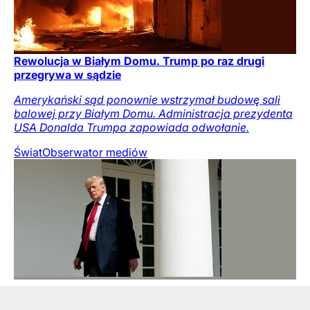
Rewolucja w Białym Domu. Trump po raz drugi
przegrywa w sądzie
Amerykański sąd ponownie wstrzymał budowę sali
balowej przy Białym Domu. Administracja prezydenta
USA Donalda Trumpa zapowiada odwołanie.
Świat
Obserwator mediów