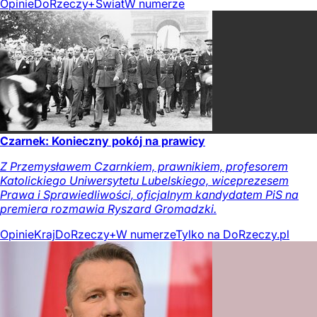
Opinie
DoRzeczy+
Świat
W numerze
Czarnek: Konieczny pokój na prawicy
Z Przemysławem Czarnkiem, prawnikiem, profesorem
Katolickiego Uniwersytetu Lubelskiego, wiceprezesem
Prawa i Sprawiedliwości, oficjalnym kandydatem PiS na
premiera rozmawia Ryszard Gromadzki.
Opinie
Kraj
DoRzeczy+
W numerze
Tylko na DoRzeczy.pl