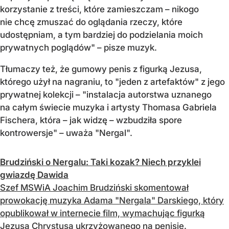
korzystanie z treści, które zamieszczam – nikogo
nie chcę zmuszać do oglądania rzeczy, które
udostępniam, a tym bardziej do podzielania moich
prywatnych poglądów" – pisze muzyk.
Tłumaczy też, że gumowy penis z figurką Jezusa,
którego użył na nagraniu, to "jeden z artefaktów" z jego
prywatnej kolekcji – "instalacja autorstwa uznanego
na całym świecie muzyka i artysty Thomasa Gabriela
Fischera, która – jak widzę – wzbudziła spore
kontrowersje" – uważa "Nergal".
Brudziński o Nergalu: Taki kozak? Niech przyklei
gwiazdę Dawida
Szef MSWiA Joachim Brudziński skomentował
prowokację muzyka Adama "Nergala" Darskiego, który
opublikował w internecie film, wymachując figurką
Jezusa Chrystusa ukrzyżowanego na penisie.