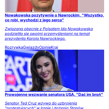
Nowakowska pozytywnie o Nawrockim. "Wszystko,
co robi, wychodzi z jego serca"
Związana obecnie z Polsatem Ida Nowakowska
podzieliła się swoimi przemyśleniami na temat
prezydenta Karola Nawrockiego.
Rozrywka
Gwiazdy
Opinie
Kraj
Prowojenne wezwanie senatora USA. "Dać im broń"
Senator Ted Cruz wzywa do uzbrojenia
"protestujących" w Iranie i dążenia Stanów