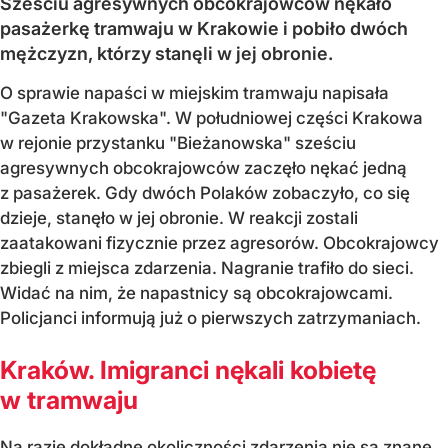
Sześciu agresywnych obcokrajowców nękało
pasażerkę tramwaju w Krakowie i pobiło dwóch
mężczyzn, którzy stanęli w jej obronie.
O sprawie napaści w miejskim tramwaju napisała
"Gazeta Krakowska". W południowej części Krakowa
w rejonie przystanku "Bieżanowska" sześciu
agresywnych obcokrajowców zaczęło nękać jedną
z pasażerek. Gdy dwóch Polaków zobaczyło, co się
dzieje, stanęło w jej obronie. W reakcji zostali
zaatakowani fizycznie przez agresorów. Obcokrajowcy
zbiegli z miejsca zdarzenia. Nagranie trafiło do sieci.
Widać na nim, że napastnicy są obcokrajowcami.
Policjanci informują już o pierwszych zatrzymaniach.
Kraków. Imigranci nękali kobietę
w tramwaju
Na razie dokładne okoliczności zdarzenia nie są znane.