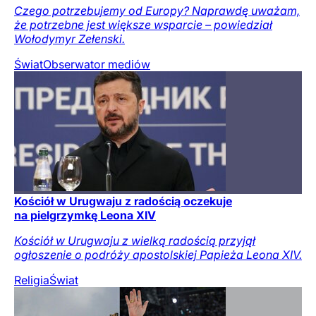
Czego potrzebujemy od Europy? Naprawdę uważam,
że potrzebne jest większe wsparcie – powiedział
Wołodymyr Zełenski.
Świat
Obserwator mediów
Kościół w Urugwaju z radością oczekuje
na pielgrzymkę Leona XIV
Kościół w Urugwaju z wielką radością przyjął
ogłoszenie o podróży apostolskiej Papieża Leona XIV.
Religia
Świat