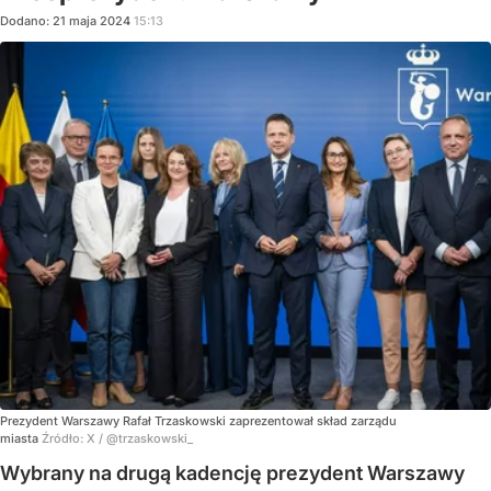
Dodano:
21
maja
2024
15:13
Prezydent Warszawy Rafał Trzaskowski zaprezentował skład zarządu
miasta
Źródło:
X
/
@trzaskowski_
Wybrany na drugą kadencję prezydent Warszawy