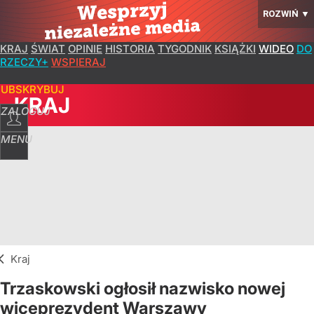
ROZWIŃ
▼
KRAJ
ŚWIAT
OPINIE
HISTORIA
TYGODNIK
KSIĄŻKI
WIDEO
DO
RZECZY+
WSPIERAJ
SUBSKRYBUJ
KRAJ
ZALOGUJ
MENU
Kraj
Trzaskowski ogłosił nazwisko nowej
wiceprezydent Warszawy