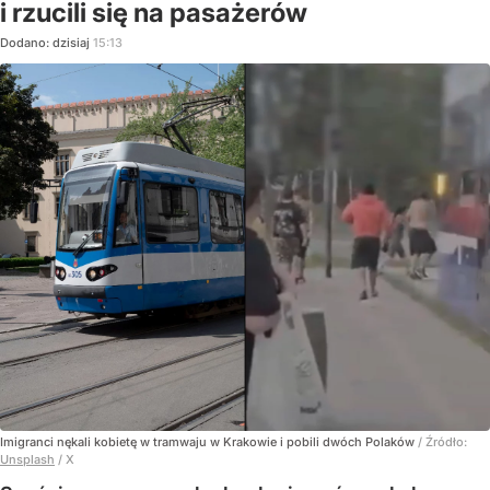
i rzucili się na pasażerów
Dodano:
dzisiaj
15:13
Imigranci nękali kobietę w tramwaju w Krakowie i pobili dwóch Polaków
/ Źródło:
Unsplash
/
X