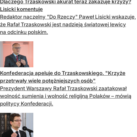
Dlaczego Trzaskowski akurat teraz zakazuje krzyży?
Lisicki komentuje
Redaktor naczelny "Do Rzeczy" Paweł Lisicki wskazuje,
że Rafał Trzaskowski jest nadzieją światowej lewicy
na odcinku polskim.
Konfederacja apeluje do Trzaskowskiego. "Krzyże
przetrwały wiele potężniejszych osób"
Prezydent Warszawy Rafał Trzaskowski zaatakował
wolność sumienia i wolność religijną Polaków – mówią
politycy Konfederacji.