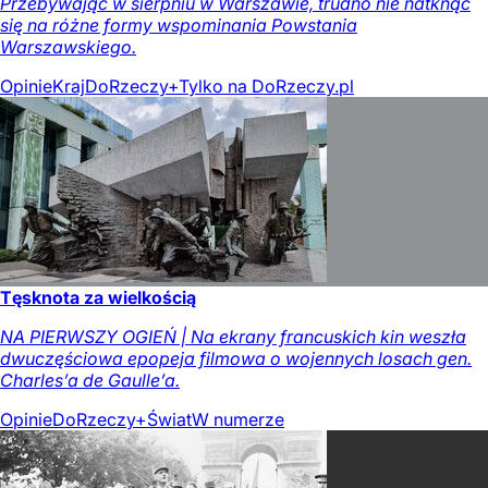
Przebywając w sierpniu w Warszawie, trudno nie natknąć
się na różne formy wspominania Powstania
Warszawskiego.
Opinie
Kraj
DoRzeczy+
Tylko na DoRzeczy.pl
Tęsknota za wielkością
NA PIERWSZY OGIEŃ | Na ekrany francuskich kin weszła
dwuczęściowa epopeja filmowa o wojennych losach gen.
Charles’a de Gaulle’a.
Opinie
DoRzeczy+
Świat
W numerze