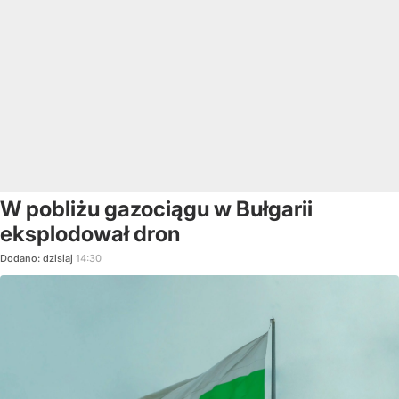
W pobliżu gazociągu w Bułgarii
eksplodował dron
Dodano:
dzisiaj
14:30