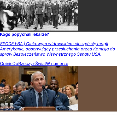
Kogo popychali lekarze?
SPODE ŁBA | Ciekawym widowiskiem cieszyć się mogli
Amerykanie, obserwujący przesłuchania przed Komisją do
spraw Bezpieczeństwa Wewnętrznego Senatu USA.
Opinie
DoRzeczy+
Świat
W numerze