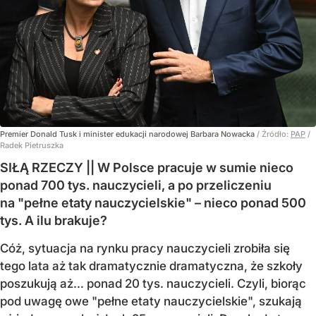
Premier Donald Tusk i minister edukacji narodowej Barbara Nowacka
/ Źródło:
PAP
/
Radek Pietruszka
SIŁĄ RZECZY || W Polsce pracuje w sumie nieco
ponad 700 tys. nauczycieli, a po przeliczeniu
na "pełne etaty nauczycielskie" – nieco ponad 500
tys. A ilu brakuje?
Cóż, sytuacja na rynku pracy nauczycieli zrobiła się
tego lata aż tak dramatycznie dramatyczna, że szkoły
poszukują aż… ponad 20 tys. nauczycieli. Czyli, biorąc
pod uwagę owe "pełne etaty nauczycielskie", szukają