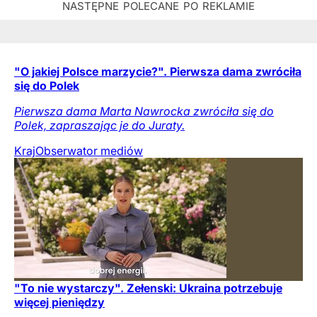
"O jakiej Polsce marzycie?". Pierwsza dama zwróciła
się do Polek
Pierwsza dama Marta Nawrocka zwróciła się do
Polek, zapraszając je do Juraty.
Kraj
Obserwator mediów
"To nie wystarczy". Zełenski: Ukraina potrzebuje
więcej pieniędzy