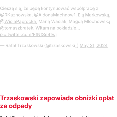
Cieszę się, że będę kontynuować współpracę z
@RKaznowska
,
@AldonaMachnow1
, Elą Markowską,
@WiolaPaprocka
, Marią Wasiak, Magdą Młochowską i
@tomaszbratek
. Witam na pokładzie…
pic.twitter.com/FfNfSe4fwj
— Rafał Trzaskowski (@trzaskowski_)
May 21, 2024
Trzaskowski zapowiada obniżki opłat
za odpady