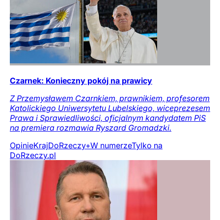
Czarnek: Konieczny pokój na prawicy
Z Przemysławem Czarnkiem, prawnikiem, profesorem
Katolickiego Uniwersytetu Lubelskiego, wiceprezesem
Prawa i Sprawiedliwości, oficjalnym kandydatem PiS
na premiera rozmawia Ryszard Gromadzki.
Opinie
Kraj
DoRzeczy+
W numerze
Tylko na
DoRzeczy.pl