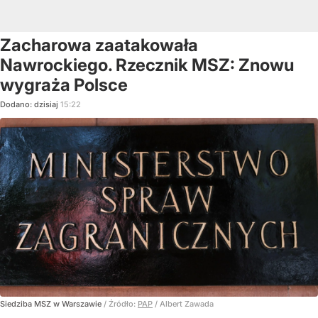
Zacharowa zaatakowała
Nawrockiego. Rzecznik MSZ: Znowu
wygraża Polsce
Dodano:
dzisiaj
15:22
Siedziba MSZ w Warszawie
/ Źródło:
PAP
/
Albert Zawada