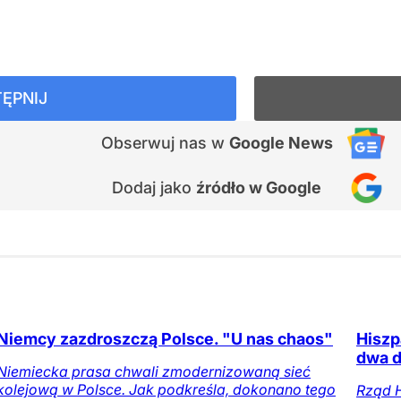
ĘPNIJ
Obserwuj nas
w
Google News
Dodaj jako
źródło w Google
Niemcy zazdroszczą Polsce. "U nas chaos"
Hiszp
dwa d
Niemiecka prasa chwali zmodernizowaną sieć
kolejową w Polsce. Jak podkreśla, dokonano tego
Rząd H