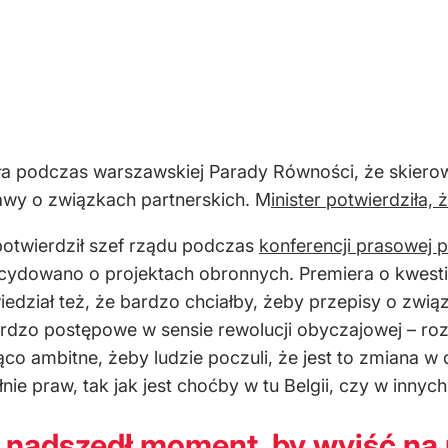
ała podczas warszawskiej Parady Równości, że skiero
awy o związkach partnerskich. M
inister potwierdziła,
potwierdził szef rządu podczas
konferencji prasowej 
ydowano o projektach obronnych. Premiera o kwestię
iedział też, że bardzo chciałby, żeby przepisy o zwią
 bardzo postępowe w sensie rewolucji obyczajowej – ro
ąco ambitne, żeby ludzie poczuli, że jest to zmiana 
nie praw, tak jak jest choćby w tu Belgii, czy w innyc
e nadszedł moment, by wyjść na 