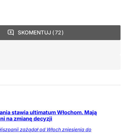
SKOMENTUJ
72
ania stawia ultimatum Włochom. Mają
ni na zmianę decyzji
iszpanii zażądał od Włoch zniesienia do