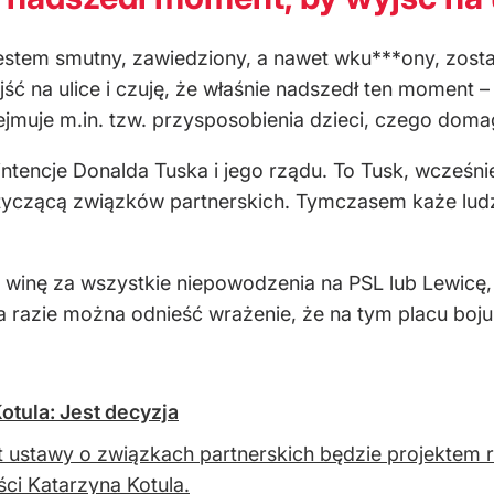
 Jestem smutny, zawiedziony, a nawet wku***ony, zos
ć na ulice i czuję, że właśnie nadszedł ten moment –
jmuje m.in. tzw. przysposobienia dzieci, czego domag
ntencje Donalda Tuska i jego rządu. To Tusk, wcześniej
otyczącą związków partnerskich. Tymczasem każe ludz
 winę za wszystkie niepowodzenia na PSL lub Lewicę
 razie można odnieść wrażenie, że na tym placu boju z
otula: Jest decyzja
t ustawy o związkach partnerskich będzie projektem 
ci Katarzyna Kotula.