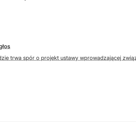
głos
zie trwa spór o projekt ustawy wprowadzającej związk