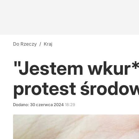
Do Rzeczy
/
Kraj
"Jestem wkur**
protest środo
Dodano:
30
czerwca
2024
18:29