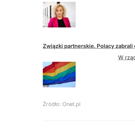
Związki partnerskie. Polacy zabrali 
W rząd
Źródło:
Onet.pl