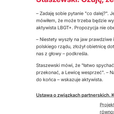
– Zadaję sobie pytanie "co dalej?".
mówiłem, że może trzeba będzie wyjś
aktywista LBGT+. Propozycja nie obe
– Niestety wyszły na jaw prawdziwe i
polskiego rządu, złożył obietnicę d
nas z głowy – podkreśla.
Staszewski mówi, że "łatwo spychać
przekonać, a Lewicę wesprzeć". – Na
do końca – wskazuje aktywista.
Ustawa o związkach partnerskich. K
Projek
równoś