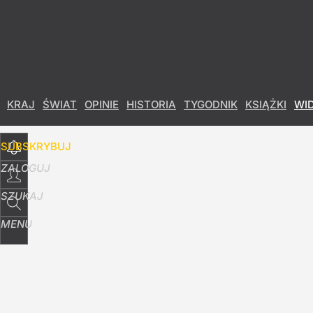
Udostępnij
72
Skomentuj
KRAJ
ŚWIAT
OPINIE
HISTORIA
TYGODNIK
KSIĄŻKI
WI
SUBSKRYBUJ
ZALOGUJ
SZUKAJ
MENU