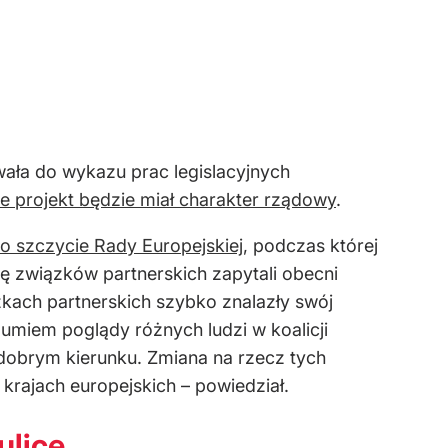
wała do wykazu prac legislacyjnych
 że projekt będzie miał charakter rządowy
.
po szczycie Rady Europejskiej
, podczas której
 związków partnerskich zapytali obecni
zkach partnerskich szybko znalazły swój
zumiem poglądy różnych ludzi w koalicji
w dobrym kierunku. Zmiana na rzecz tych
h krajach europejskich – powiedział.
ulice