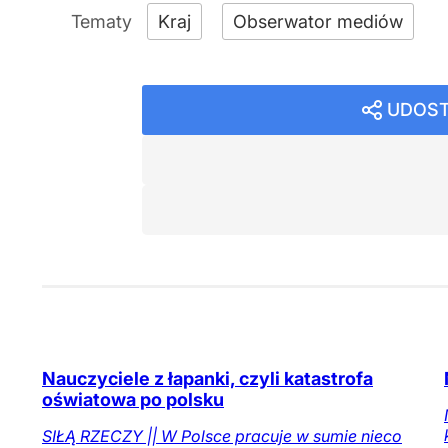
Kraj
Obserwator mediów
UDOST
Nauczyciele z łapanki, czyli katastrofa
oświatowa po polsku
SIŁĄ RZECZY || W Polsce pracuje w sumie nieco