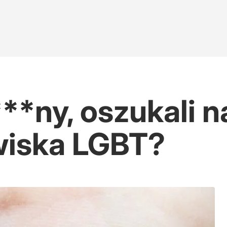
*ny, oszukali n
wiska LGBT?