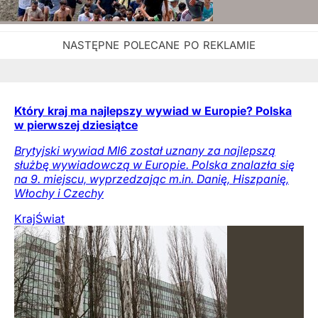
Który kraj ma najlepszy wywiad w Europie? Polska
w pierwszej dziesiątce
Brytyjski wywiad MI6 został uznany za najlepszą
służbę wywiadowczą w Europie. Polska znalazła się
na 9. miejscu, wyprzedzając m.in. Danię, Hiszpanię,
Włochy i Czechy
Kraj
Świat