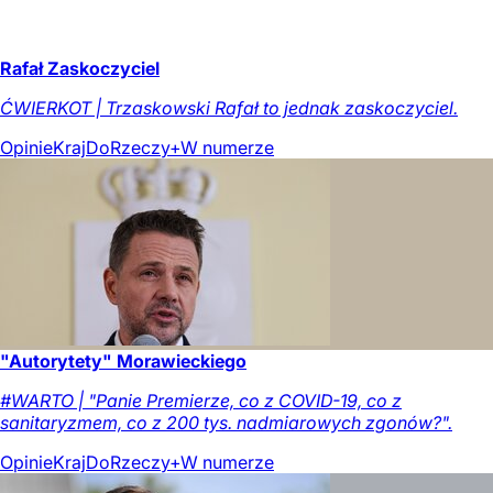
Rafał Zaskoczyciel
ĆWIERKOT | Trzaskowski Rafał to jednak zaskoczyciel.
Opinie
Kraj
DoRzeczy+
W numerze
"Autorytety" Morawieckiego
#WARTO | "Panie Premierze, co z COVID-19, co z
sanitaryzmem, co z 200 tys. nadmiarowych zgonów?".
Opinie
Kraj
DoRzeczy+
W numerze