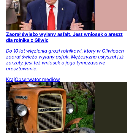
Zaorał świeżo wylany asfalt. Jest wniosek o areszt
dla rolnika z Gliwic
Do 10 lat więzienia grozi rolnikowi, który w Gliwicach
zaorał świeżo wylany asfalt. Mężczyzna usłyszał już
zarzuty, jest też wniosek o jego tymczasowe
aresztowanie.
Kraj
Obserwator mediów