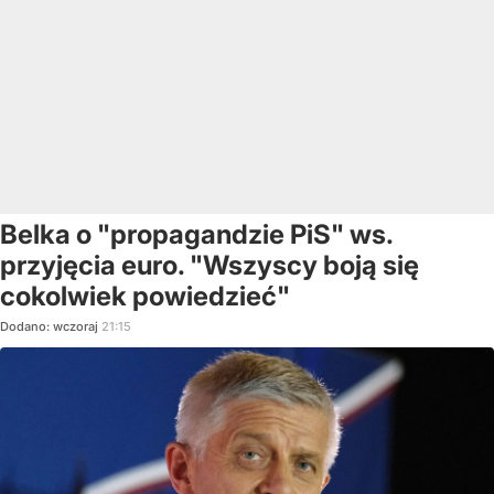
Belka o "propagandzie PiS" ws.
przyjęcia euro. "Wszyscy boją się
cokolwiek powiedzieć"
Dodano:
wczoraj
21:15