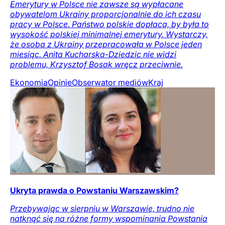
Emerytury w Polsce nie zawsze są wypłacane
obywatelom Ukrainy proporcjonalnie do ich czasu
pracy w Polsce. Państwo polskie dopłaca, by była to
wysokość polskiej minimalnej emerytury. Wystarczy,
że osoba z Ukrainy przepracowała w Polsce jeden
miesiąc. Anita Kucharska-Dziedzic nie widzi
problemu, Krzysztof Bosak wręcz przeciwnie.
Ekonomia
Opinie
Obserwator mediów
Kraj
Ukryta prawda o Powstaniu Warszawskim?
Przebywając w sierpniu w Warszawie, trudno nie
natknąć się na różne formy wspominania Powstania