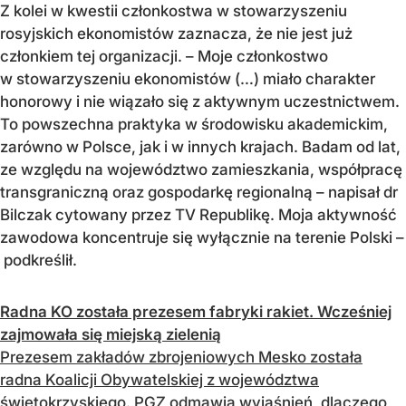
Z kolei w kwestii członkostwa w stowarzyszeniu
rosyjskich ekonomistów zaznacza, że nie jest już
członkiem tej organizacji. – Moje członkostwo
w stowarzyszeniu ekonomistów (…) miało charakter
honorowy i nie wiązało się z aktywnym uczestnictwem.
To powszechna praktyka w środowisku akademickim,
zarówno w Polsce, jak i w innych krajach. Badam od lat,
ze względu na województwo zamieszkania, współpracę
transgraniczną oraz gospodarkę regionalną – napisał dr
Bilczak cytowany przez TV Republikę. Moja aktywność
zawodowa koncentruje się wyłącznie na terenie Polski –
podkreślił.
Radna KO została prezesem fabryki rakiet. Wcześniej
zajmowała się miejską zielenią
Prezesem zakładów zbrojeniowych Mesko została
radna Koalicji Obywatelskiej z województwa
świętokrzyskiego. PGZ odmawia wyjaśnień, dlaczego