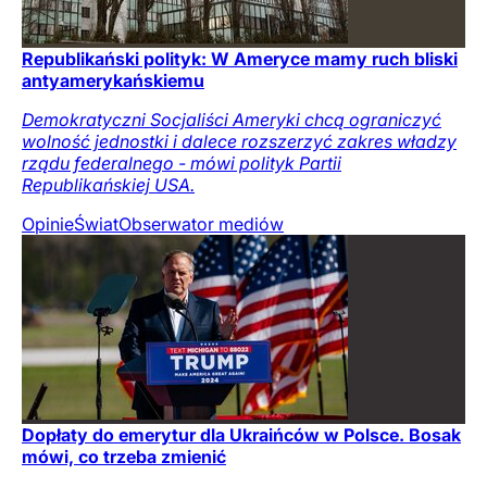
Republikański polityk: W Ameryce mamy ruch bliski
antyamerykańskiemu
Demokratyczni Socjaliści Ameryki chcą ograniczyć
wolność jednostki i dalece rozszerzyć zakres władzy
rządu federalnego - mówi polityk Partii
Republikańskiej USA.
Opinie
Świat
Obserwator mediów
Dopłaty do emerytur dla Ukraińców w Polsce. Bosak
mówi, co trzeba zmienić