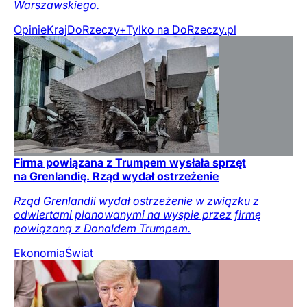
Warszawskiego.
Opinie
Kraj
DoRzeczy+
Tylko na DoRzeczy.pl
Firma powiązana z Trumpem wysłała sprzęt
na Grenlandię. Rząd wydał ostrzeżenie
Rząd Grenlandii wydał ostrzeżenie w związku z
odwiertami planowanymi na wyspie przez firmę
powiązaną z Donaldem Trumpem.
Ekonomia
Świat