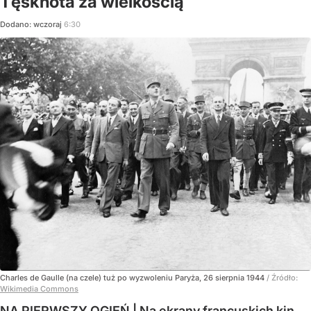
Tęsknota za wielkością
Dodano:
wczoraj
6:30
Charles de Gaulle (na czele) tuż po wyzwoleniu Paryża, 26 sierpnia 1944
/ Źródło:
Wikimedia Commons
NA PIERWSZY OGIEŃ | Na ekrany francuskich kin