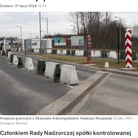
Dodano:
31
lipca
2024
18:56
Przejście graniczne z Obwodem Kaliningradzkim Federacji Rosyjskiej
Źródło:
PAP
/
Grzegorz Momot
Członkiem Rady Nadzorczej spółki kontrolowanej