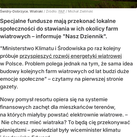
Świdry-Dobrzyce. Wiatraki
/ Źródło:
PAP
/
Michał Zieliński
Specjalne fundusze mają przekonać lokalne
społeczności do stawiania w ich okolicy farm
wiatrowych – informuje "Nasz Dziennik".
"Ministerstwo Klimatu i Środowiska po raz kolejny
próbuje
przyspieszyć rozwój energetyki wiatrowej
w Polsce. Problem polega jednak na tym, że sama idea
budowy kolejnych farm wiatrowych od lat budzi duże
emocje społeczne" – czytamy na pierwszej stronie
gazety.
Nowy pomysł resortu opiera się na systemie
finansowych zachęt dla mieszkańców terenów,
na których miałyby powstać elektrownie wiatrowe. –
Nie chcesz mieć wiatraka? To będą cię przekonywać
pieniędzmi – powiedział były wiceminister klimatu