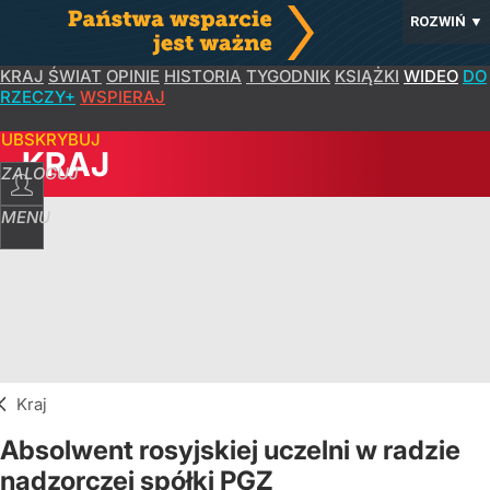
ROZWIŃ
▼
KRAJ
ŚWIAT
OPINIE
HISTORIA
TYGODNIK
KSIĄŻKI
WIDEO
DO
RZECZY+
WSPIERAJ
SUBSKRYBUJ
KRAJ
ZALOGUJ
MENU
Kraj
Absolwent rosyjskiej uczelni w radzie
nadzorczej spółki PGZ