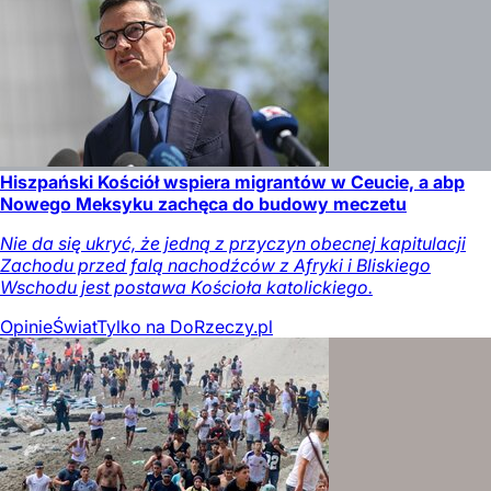
Hiszpański Kościół wspiera migrantów w Ceucie, a abp
Nowego Meksyku zachęca do budowy meczetu
Nie da się ukryć, że jedną z przyczyn obecnej kapitulacji
Zachodu przed falą nachodźców z Afryki i Bliskiego
Wschodu jest postawa Kościoła katolickiego.
Opinie
Świat
Tylko na DoRzeczy.pl