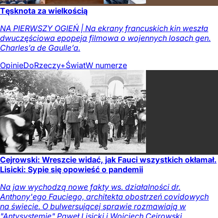
Tęsknota za wielkością
NA PIERWSZY OGIEŃ | Na ekrany francuskich kin weszła
dwuczęściowa epopeja filmowa o wojennych losach gen.
Charles’a de Gaulle’a.
Opinie
DoRzeczy+
Świat
W numerze
Cejrowski: Wreszcie widać, jak Fauci wszystkich okłamał.
Lisicki: Sypie się opowieść o pandemii
Na jaw wychodzą nowe fakty ws. działalności dr.
Anthony'ego Fauciego, architekta obostrzeń covidowych
na świecie. O bulwersującej sprawie rozmawiają w
"Antysystemie" Paweł Lisicki i Wojciech Cejrowski.