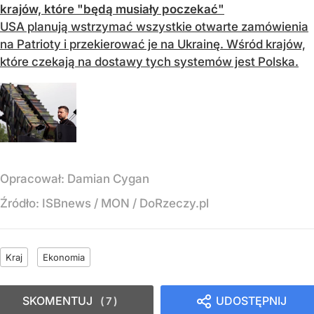
krajów, które "będą musiały poczekać"
USA planują wstrzymać wszystkie otwarte zamówienia
na Patrioty i przekierować je na Ukrainę. Wśród krajów,
które czekają na dostawy tych systemów jest Polska.
Opracował:
Damian Cygan
Źródło:
ISBnews
/
MON / DoRzeczy.pl
Kraj
Ekonomia
SKOMENTUJ
UDOSTĘPNIJ
7