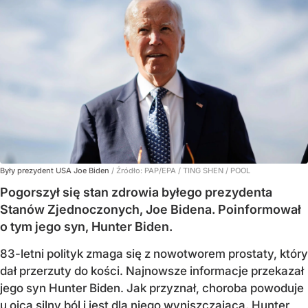
Były prezydent USA Joe Biden
/ Źródło:
PAP/EPA
/
TING SHEN / POOL
Pogorszył się stan zdrowia byłego prezydenta
Stanów Zjednoczonych, Joe Bidena. Poinformował
o tym jego syn, Hunter Biden.
83-letni polityk zmaga się z nowotworem prostaty, który
dał przerzuty do kości. Najnowsze informacje przekazał
jego syn Hunter Biden. Jak przyznał, choroba powoduje
u ojca silny ból i jest dla niego wyniszczająca. Hunter