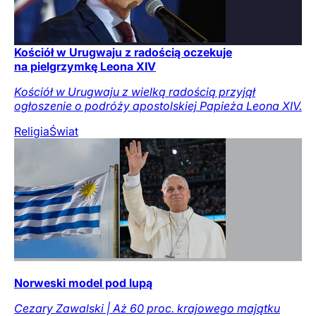
Kościół w Urugwaju z radością oczekuje
na pielgrzymkę Leona XIV
Kościół w Urugwaju z wielką radością przyjął
ogłoszenie o podróży apostolskiej Papieża Leona XIV.
Religia
Świat
Norweski model pod lupą
Cezary Zawalski | Aż 60 proc. krajowego majątku