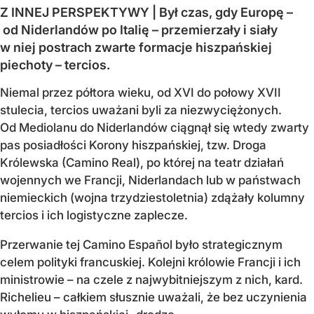
Z INNEJ PERSPEKTYWY | Był czas, gdy Europę –
od Niderlandów po Italię – przemierzały i siały
w niej postrach zwarte formacje hiszpańskiej
piechoty – tercios.
Niemal przez półtora wieku, od XVI do połowy XVII
stulecia, tercios uważani byli za niezwyciężonych.
Od Mediolanu do Niderlandów ciągnął się wtedy zwarty
pas posiadłości Korony hiszpańskiej, tzw. Droga
Królewska (Camino Real), po której na teatr działań
wojennych we Francji, Niderlandach lub w państwach
niemieckich (wojna trzydziestoletnia) zdążały kolumny
tercios i ich logistyczne zaplecze.
Przerwanie tej Camino Español było strategicznym
celem polityki francuskiej. Kolejni królowie Francji i ich
ministrowie – na czele z najwybitniejszym z nich, kard.
Richelieu – całkiem słusznie uważali, że bez uczynienia