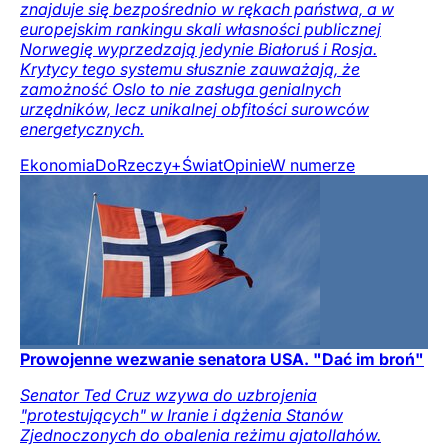
znajduje się bezpośrednio w rękach państwa, a w
europejskim rankingu skali własności publicznej
Norwegię wyprzedzają jedynie Białoruś i Rosja.
Krytycy tego systemu słusznie zauważają, że
zamożność Oslo to nie zasługa genialnych
urzędników, lecz unikalnej obfitości surowców
energetycznych.
Ekonomia
DoRzeczy+
Świat
Opinie
W numerze
Prowojenne wezwanie senatora USA. "Dać im broń"
Senator Ted Cruz wzywa do uzbrojenia
"protestujących" w Iranie i dążenia Stanów
Zjednoczonych do obalenia reżimu ajatollahów.