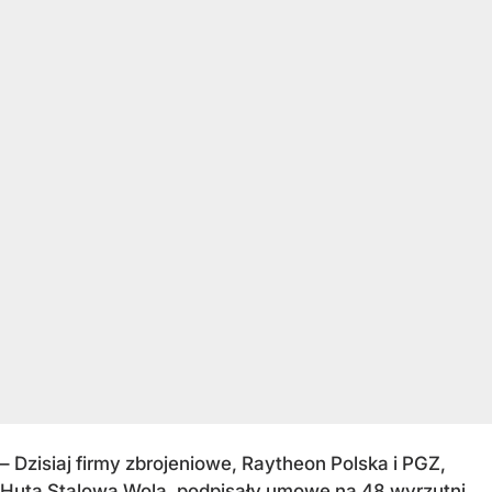
– Dzisiaj firmy zbrojeniowe, Raytheon Polska i PGZ,
Huta Stalowa Wola, podpisały umowę na 48 wyrzutni