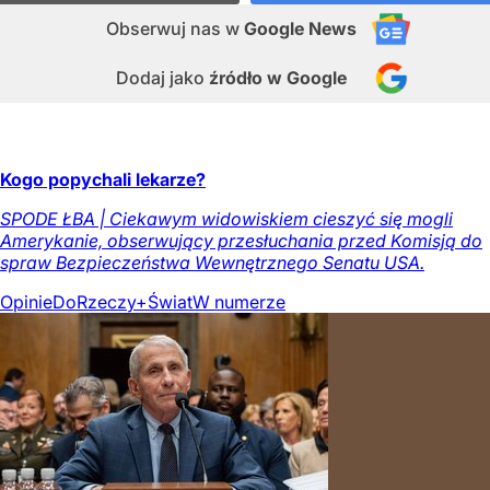
Obserwuj nas
w
Google News
Dodaj jako
źródło w Google
Kogo popychali lekarze?
SPODE ŁBA | Ciekawym widowiskiem cieszyć się mogli
Amerykanie, obserwujący przesłuchania przed Komisją do
spraw Bezpieczeństwa Wewnętrznego Senatu USA.
Opinie
DoRzeczy+
Świat
W numerze