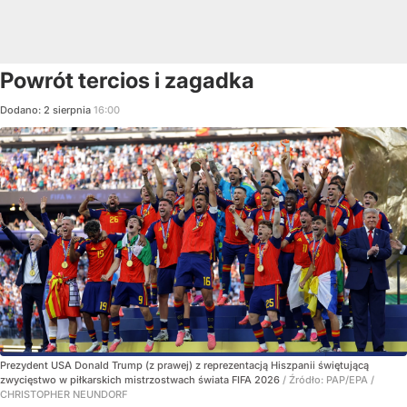
Powrót tercios i zagadka
Dodano:
2
sierpnia
16:00
Prezydent USA Donald Trump (z prawej) z reprezentacją Hiszpanii świętującą
zwycięstwo w piłkarskich mistrzostwach świata FIFA 2026
/ Źródło:
PAP/EPA
/
CHRISTOPHER NEUNDORF