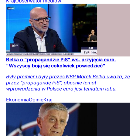
Kraj
Obserwator mediów
Belka o "propagandzie PiS" ws. przyjęcia euro.
"Wszyscy boją się cokolwiek powiedzieć"
Były premier i były prezes NBP Marek Belka uważa, że
przez "propagandę PiS", obecnie temat
wprowadzenia w Polsce euro jest tematem tabu.
Ekonomia
Opinie
Kraj