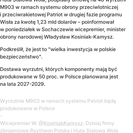
M903 w ramach systemu obrony przeciwlotniczej
i przeciwrakietowej Patriot w drugiej fazie programu
Wisła za kwotę 1,23 mld dolarów – poinformował
w poniedziałek w Sochaczewie wicepremier, minister
obrony narodowej Władysław Kosiniak-Kamysz.
Podkreślił, że jest to "wielka inwestycja w polskie
bezpieczeństwo".
Dostawa wyrzutni, których komponenty mają być
produkowane w 50 proc. w Polsce planowana jest
na lata 2027-2029.
Wyrzutnie M903 w ramach systemu Patriot będą
produkowane w Polsce
-
Wicepremier W.
@KosiniakKamysz
: Dzisiaj firmy
zbrojeniowe Raytheon Polska i Huta Stalowa Wola