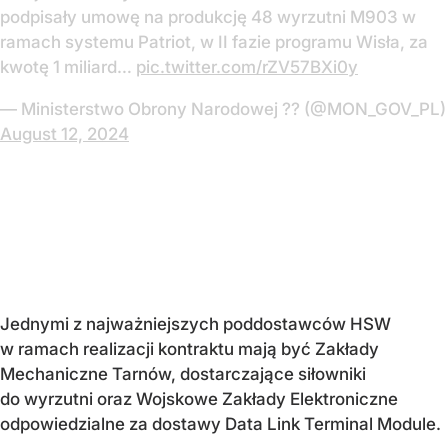
podpisały umowę na produkcję 48 wyrzutni M903 w
ramach systemu Patriot, w II fazie programu Wisła, za
kwotę 1 miliard…
pic.twitter.com/rZV57BXi0y
— Ministerstwo Obrony Narodowej ?? (@MON_GOV_PL)
August 12, 2024
Jednymi z najważniejszych poddostawców HSW
w ramach realizacji kontraktu mają być Zakłady
Mechaniczne Tarnów, dostarczające siłowniki
do wyrzutni oraz Wojskowe Zakłady Elektroniczne
odpowiedzialne za dostawy Data Link Terminal Module.