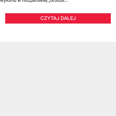
wyłomu w hiszpańskiej „drodze...
CZYTAJ DALEJ