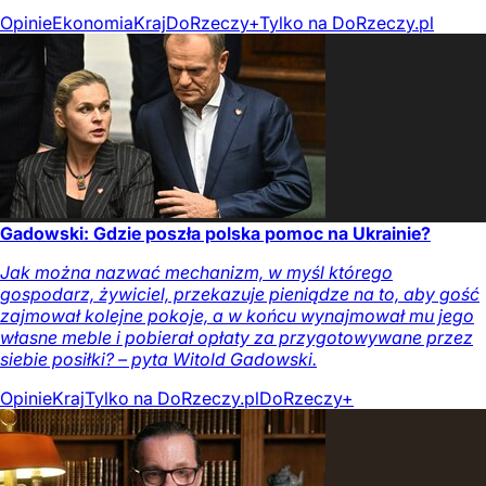
Opinie
Ekonomia
Kraj
DoRzeczy+
Tylko na DoRzeczy.pl
Gadowski: Gdzie poszła polska pomoc na Ukrainie?
Jak można nazwać mechanizm, w myśl którego
gospodarz, żywiciel, przekazuje pieniądze na to, aby gość
zajmował kolejne pokoje, a w końcu wynajmował mu jego
własne meble i pobierał opłaty za przygotowywane przez
siebie posiłki? – pyta Witold Gadowski.
Opinie
Kraj
Tylko na DoRzeczy.pl
DoRzeczy+