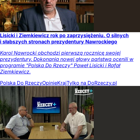
Lisicki i Ziemkiewicz rok po zaprzysiężeniu. O silnych
i słabszych stronach prezydentury Nawrockiego
Karol Nawrocki obchodzi pierwszą rocznicę swojej
prezydentury. Dokonania nowej głowy państwa ocenili w
programie "Polska Do Rzeczy" Paweł Lisicki i Rafał
Ziemkiewicz.
Polska Do Rzeczy
Opinie
Kraj
Tylko na DoRzeczy.pl