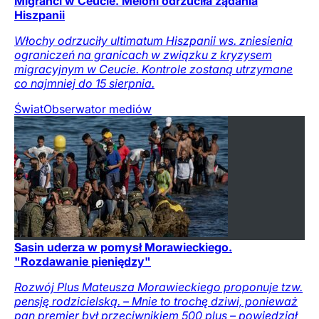
Migranci w Ceucie. Meloni odrzuciła żądania
Hiszpanii
Włochy odrzuciły ultimatum Hiszpanii ws. zniesienia
ograniczeń na granicach w związku z kryzysem
migracyjnym w Ceucie. Kontrole zostaną utrzymane
co najmniej do 15 sierpnia.
Świat
Obserwator mediów
Sasin uderza w pomysł Morawieckiego.
"Rozdawanie pieniędzy"
Rozwój Plus Mateusza Morawieckiego proponuje tzw.
pensję rodzicielską. – Mnie to trochę dziwi, ponieważ
pan premier był przeciwnikiem 500 plus – powiedział