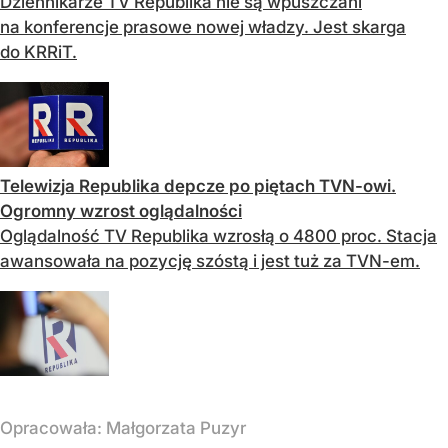
Dziennikarze TV Republika nie są wpuszczani
na konferencje prasowe nowej władzy. Jest skarga
do KRRiT.
Telewizja Republika depcze po piętach TVN-owi.
Ogromny wzrost oglądalności
Oglądalność TV Republika wzrosłą o 4800 proc. Stacja
awansowała na pozycję szóstą i jest tuż za TVN-em.
Opracowała:
Małgorzata Puzyr