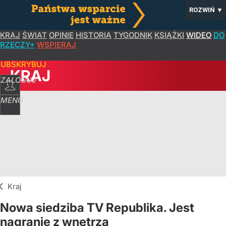
ROZWIŃ
▼
KRAJ
ŚWIAT
OPINIE
HISTORIA
TYGODNIK
KSIĄŻKI
WIDEO
DO
RZECZY+
WSPIERAJ
SUBSKRYBUJ
KRAJ
ZALOGUJ
MENU
Kraj
Nowa siedziba TV Republika. Jest
nagranie z wnętrza