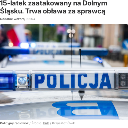
15-latek zaatakowany na Dolnym
Śląsku. Trwa obława za sprawcą
Dodano:
wczoraj
22:54
Policyjny radiowóz
/ Źródło:
PAP
/
Krzysztof Ćwik