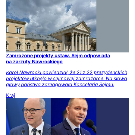
Zamrożone projekty ustaw. Sejm odpowiada
na zarzuty Nawrockiego
Karol Nawrocki powiedział, że 21 z 22 prezydenckich
projektów utknęło w sejmowej zamrażarce. Na słowa
głowy państwa zareagowała Kancelaria Sejmu.
Kraj