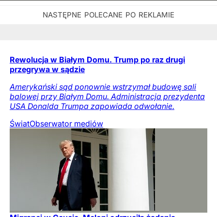
Rewolucja w Białym Domu. Trump po raz drugi
przegrywa w sądzie
Amerykański sąd ponownie wstrzymał budowę sali
balowej przy Białym Domu. Administracja prezydenta
USA Donalda Trumpa zapowiada odwołanie.
Świat
Obserwator mediów