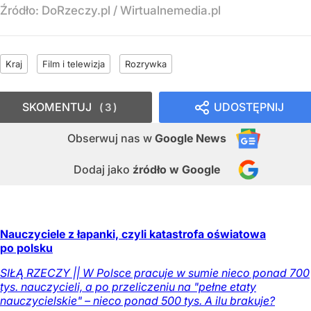
Źródło:
DoRzeczy.pl
/
Wirtualnemedia.pl
Kraj
Film i telewizja
Rozrywka
SKOMENTUJ
UDOSTĘPNIJ
3
Obserwuj nas
w
Google News
Dodaj jako
źródło w Google
Nauczyciele z łapanki, czyli katastrofa oświatowa
po polsku
SIŁĄ RZECZY || W Polsce pracuje w sumie nieco ponad 700
tys. nauczycieli, a po przeliczeniu na "pełne etaty
nauczycielskie" – nieco ponad 500 tys. A ilu brakuje?