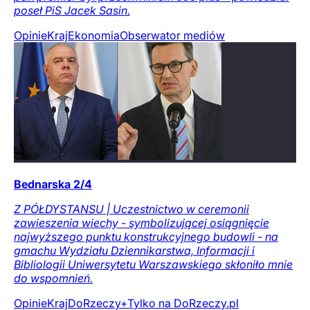
poseł PiS Jacek Sasin.
Opinie
Kraj
Ekonomia
Obserwator mediów
Bednarska 2/4
Z PÓŁDYSTANSU | Uczestnictwo w ceremonii
zawieszenia wiechy - symbolizującej osiągnięcie
najwyższego punktu konstrukcyjnego budowli - na
gmachu Wydziału Dziennikarstwa, Informacji i
Bibliologii Uniwersytetu Warszawskiego skłoniło mnie
do wspomnień.
Opinie
Kraj
DoRzeczy+
Tylko na DoRzeczy.pl