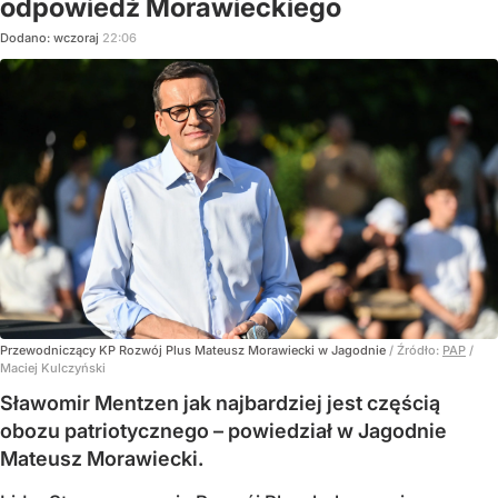
odpowiedź Morawieckiego
Dodano:
wczoraj
22:06
Przewodniczący KP Rozwój Plus Mateusz Morawiecki w Jagodnie
/ Źródło:
PAP
/
Maciej Kulczyński
Sławomir Mentzen jak najbardziej jest częścią
obozu patriotycznego – powiedział w Jagodnie
Mateusz Morawiecki.