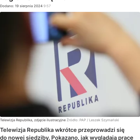
Dodano:
19
sierpnia
2024
9:57
Telewizja Republika, zdjęcie ilustracyjne
Źródło:
PAP
/
Leszek Szymański
Telewizja Republika wkrótce przeprowadzi się
do nowej siedziby. Pokazano, jak wyglądają prace