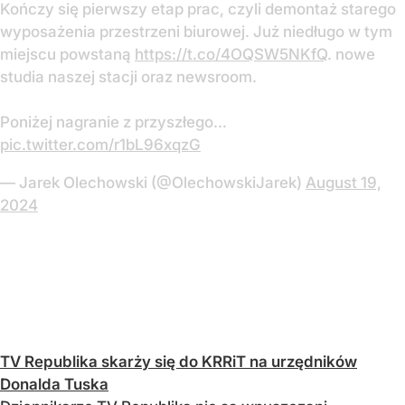
Kończy się pierwszy etap prac, czyli demontaż starego
wyposażenia przestrzeni biurowej. Już niedługo w tym
miejscu powstaną
https://t.co/4OQSW5NKfQ
. nowe
studia naszej stacji oraz newsroom.
Poniżej nagranie z przyszłego…
pic.twitter.com/r1bL96xqzG
— Jarek Olechowski (@OlechowskiJarek)
August 19,
2024
TV Republika skarży się do KRRiT na urzędników
Donalda Tuska