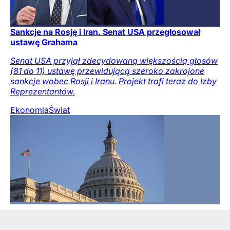
Sankcje na Rosję i Iran. Senat USA przegłosował
ustawę Grahama
Senat USA przyjął zdecydowaną większością głosów
(81 do 11) ustawę przewidującą szeroko zakrojone
sankcje wobec Rosji i Iranu. Projekt trafi teraz do Izby
Reprezentantów.
Ekonomia
Świat