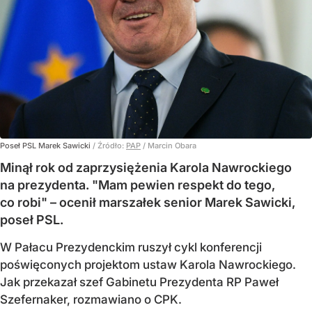
Poseł PSL Marek Sawicki
/ Źródło:
PAP
/
Marcin Obara
Minął rok od zaprzysiężenia Karola Nawrockiego
na prezydenta. "Mam pewien respekt do tego,
co robi" – ocenił marszałek senior Marek Sawicki,
poseł PSL.
W Pałacu Prezydenckim ruszył cykl konferencji
poświęconych projektom ustaw Karola Nawrockiego.
Jak przekazał szef Gabinetu Prezydenta RP Paweł
Szefernaker, rozmawiano o CPK.