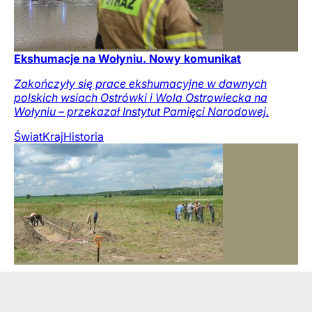
Ekshumacje na Wołyniu. Nowy komunikat
Zakończyły się prace ekshumacyjne w dawnych
polskich wsiach Ostrówki i Wola Ostrowiecka na
Wołyniu – przekazał Instytut Pamięci Narodowej.
Świat
Kraj
Historia