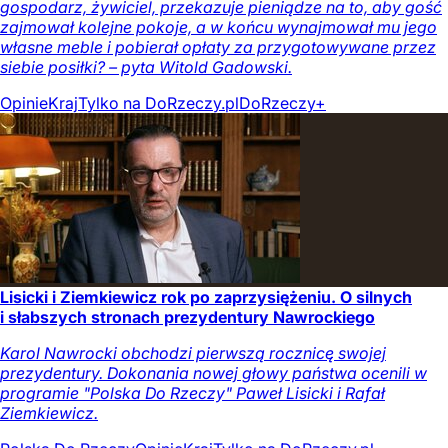
gospodarz, żywiciel, przekazuje pieniądze na to, aby gość
zajmował kolejne pokoje, a w końcu wynajmował mu jego
własne meble i pobierał opłaty za przygotowywane przez
siebie posiłki? – pyta Witold Gadowski.
Opinie
Kraj
Tylko na DoRzeczy.pl
DoRzeczy+
Lisicki i Ziemkiewicz rok po zaprzysiężeniu. O silnych
i słabszych stronach prezydentury Nawrockiego
Karol Nawrocki obchodzi pierwszą rocznicę swojej
prezydentury. Dokonania nowej głowy państwa ocenili w
programie "Polska Do Rzeczy" Paweł Lisicki i Rafał
Ziemkiewicz.