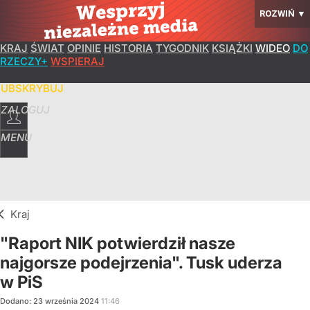
ROZWIŃ
▼
KRAJ
ŚWIAT
OPINIE
HISTORIA
TYGODNIK
KSIĄŻKI
WIDEO
DO
RZECZY+
WSPIERAJ
SUBSKRYBUJ
ZALOGUJ
MENU
Kraj
"Raport NIK potwierdził nasze
najgorsze podejrzenia". Tusk uderza
w PiS
Dodano:
23
września
2024
11:46