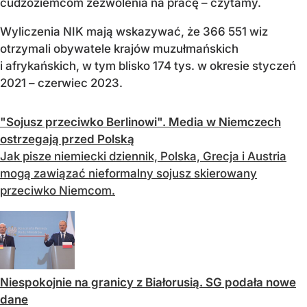
cudzoziemcom zezwolenia na pracę – czytamy.
Wyliczenia NIK mają wskazywać, że 366 551 wiz
otrzymali obywatele krajów muzułmańskich
i afrykańskich, w tym blisko 174 tys. w okresie styczeń
2021 – czerwiec 2023.
"Sojusz przeciwko Berlinowi". Media w Niemczech
ostrzegają przed Polską
Jak pisze niemiecki dziennik, Polska, Grecja i Austria
mogą zawiązać nieformalny sojusz skierowany
przeciwko Niemcom.
Niespokojnie na granicy z Białorusią. SG podała nowe
dane