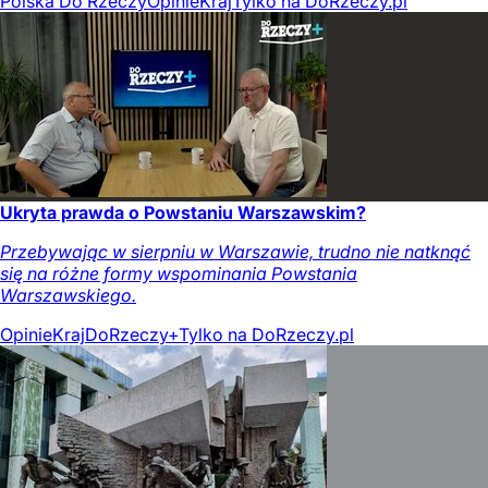
Polska Do Rzeczy
Opinie
Kraj
Tylko na DoRzeczy.pl
Ukryta prawda o Powstaniu Warszawskim?
Przebywając w sierpniu w Warszawie, trudno nie natknąć
się na różne formy wspominania Powstania
Warszawskiego.
Opinie
Kraj
DoRzeczy+
Tylko na DoRzeczy.pl