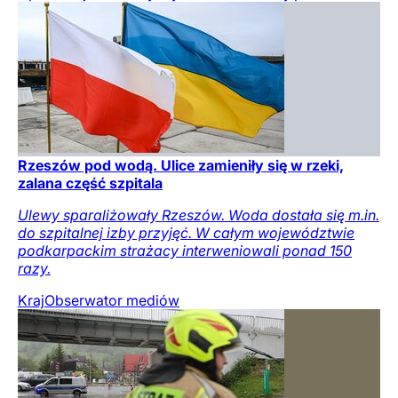
Rzeszów pod wodą. Ulice zamieniły się w rzeki,
zalana część szpitala
Ulewy sparaliżowały Rzeszów. Woda dostała się m.in.
do szpitalnej izby przyjęć. W całym województwie
podkarpackim strażacy interweniowali ponad 150
razy.
Kraj
Obserwator mediów