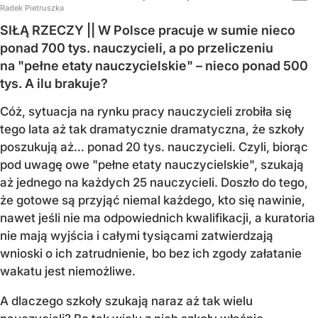
Radek Pietruszka
SIŁĄ RZECZY || W Polsce pracuje w sumie nieco
ponad 700 tys. nauczycieli, a po przeliczeniu
na "pełne etaty nauczycielskie" – nieco ponad 500
tys. A ilu brakuje?
Cóż, sytuacja na rynku pracy nauczycieli zrobiła się
tego lata aż tak dramatycznie dramatyczna, że szkoły
poszukują aż… ponad 20 tys. nauczycieli. Czyli, biorąc
pod uwagę owe "pełne etaty nauczycielskie", szukają
aż jednego na każdych 25 nauczycieli. Doszło do tego,
że gotowe są przyjąć niemal każdego, kto się nawinie,
nawet jeśli nie ma odpowiednich kwalifikacji, a kuratoria
nie mają wyjścia i całymi tysiącami zatwierdzają
wnioski o ich zatrudnienie, bo bez ich zgody załatanie
wakatu jest niemożliwe.
A dlaczego szkoły szukają naraz aż tak wielu