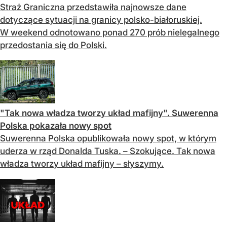
Straż Graniczna przedstawiła najnowsze dane
dotyczące sytuacji na granicy polsko-białoruskiej.
W weekend odnotowano ponad 270 prób nielegalnego
przedostania się do Polski.
"Tak nowa władza tworzy układ mafijny". Suwerenna
Polska pokazała nowy spot
Suwerenna Polska opublikowała nowy spot, w którym
uderza w rząd Donalda Tuska. – Szokujące. Tak nowa
władza tworzy układ mafijny – słyszymy.