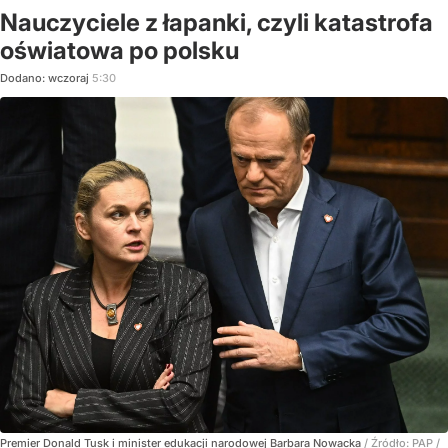
Nauczyciele z łapanki, czyli katastrofa
oświatowa po polsku
Dodano:
wczoraj
5:30
Premier Donald Tusk i minister edukacji narodowej Barbara Nowacka
/ Źródło:
PAP
/