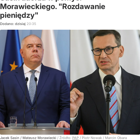
Morawieckiego. "Rozdawanie
pieniędzy"
Dodano:
dzisiaj
20:35
Jacek Sasin / Mateusz Morawiecki
/ Źródło:
PAP
/
Piotr Nowak / Marcin Obara