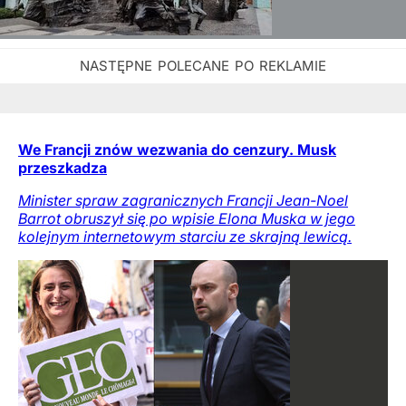
We Francji znów wezwania do cenzury. Musk
przeszkadza
Minister spraw zagranicznych Francji Jean-Noel
Barrot obruszył się po wpisie Elona Muska w jego
kolejnym internetowym starciu ze skrajną lewicą.