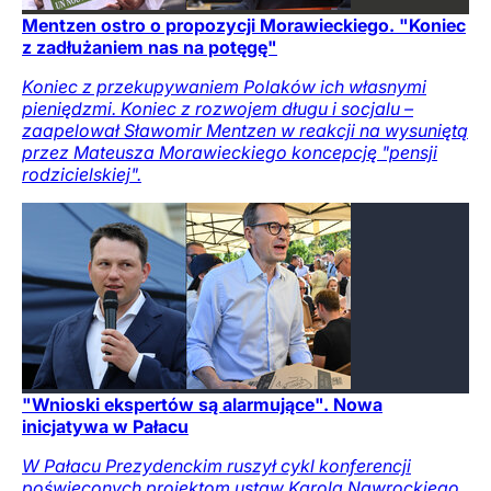
Mentzen ostro o propozycji Morawieckiego. "Koniec
z zadłużaniem nas na potęgę"
Koniec z przekupywaniem Polaków ich własnymi
pieniędzmi. Koniec z rozwojem długu i socjalu –
zaapelował Sławomir Mentzen w reakcji na wysuniętą
przez Mateusza Morawieckiego koncepcję "pensji
rodzicielskiej".
"Wnioski ekspertów są alarmujące". Nowa
inicjatywa w Pałacu
W Pałacu Prezydenckim ruszył cykl konferencji
poświęconych projektom ustaw Karola Nawrockiego.