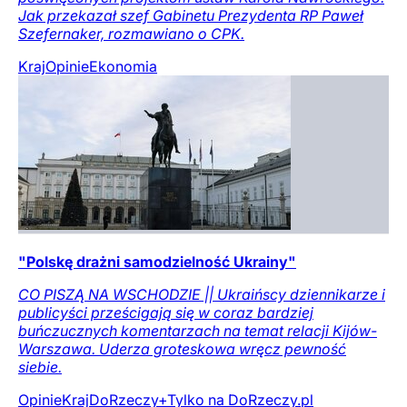
Jak przekazał szef Gabinetu Prezydenta RP Paweł
Szefernaker, rozmawiano o CPK.
Kraj
Opinie
Ekonomia
"Polskę drażni samodzielność Ukrainy"
CO PISZĄ NA WSCHODZIE || Ukraińscy dziennikarze i
publicyści prześcigają się w coraz bardziej
buńczucznych komentarzach na temat relacji Kijów-
Warszawa. Uderza groteskowa wręcz pewność
siebie.
Opinie
Kraj
DoRzeczy+
Tylko na DoRzeczy.pl