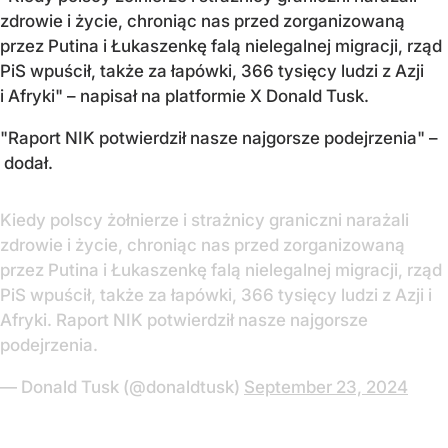
zdrowie i życie, chroniąc nas przed zorganizowaną
przez Putina i Łukaszenkę falą nielegalnej migracji, rząd
PiS wpuścił, także za łapówki, 366 tysięcy ludzi z Azji
i Afryki" – napisał na platformie X Donald Tusk.
"Raport NIK potwierdził nasze najgorsze podejrzenia" –
dodał.
Kiedy polscy żołnierze i strażnicy graniczni narażali
zdrowie i życie, chroniąc nas przed zorganizowaną
przez Putina i Łukaszenkę falą nielegalnej migracji, rząd
PiS wpuścił, także za łapówki, 366 tysięcy ludzi z Azji i
Afryki. Raport NIK potwierdził nasze najgorsze
podejrzenia.
— Donald Tusk (@donaldtusk)
September 23, 2024