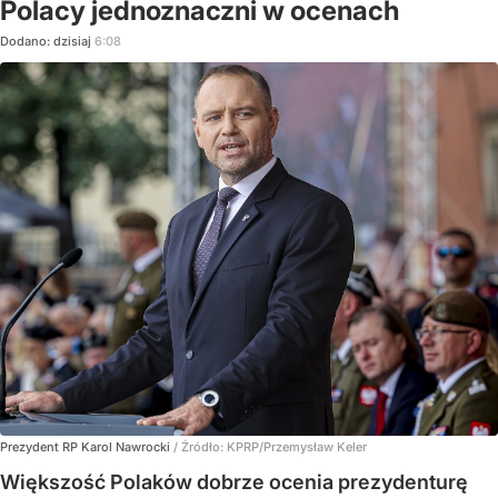
Polacy jednoznaczni w ocenach
Dodano:
dzisiaj
6:08
Prezydent RP Karol Nawrocki
/ Źródło:
KPRP/Przemysław Keler
Większość Polaków dobrze ocenia prezydenturę