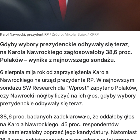
Karol Nawrocki, prezydent RP
/ Źródło:
Mikołaj Bujak / KPRP
Gdyby wybory prezydenckie odbywały się teraz,
na Karola Nawrockiego zagłosowałoby 38,6 proc.
Polaków – wynika z najnowszego sondażu.
6 sierpnia mija rok od zaprzysiężenia Karola
Nawrockiego na urząd prezydenta RP. W najnowszym
sondażu SW Research dla "Wprost" zapytano Polaków,
czy Nawrocki mógłby liczyć na ich głos, gdyby wybory
prezydenckie odbywały się teraz.
38,6 proc. badanych zadeklarowało, że oddałoby głos
na Karola Nawrockiego. 45 proc. respondentów
nie zamierzałoby poprzeć jego kandydatury. Natomiast
16,4 proc. ankietowanych nie ma zdania w tej sprawie.