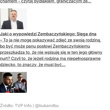
chamem - czytaj bydlakiem, graniczacym ze...
Jaki o wypowiedzi Zembaczyńskiego: Sięga dna
– To ja nie mogę pokazywać zdjęć ze swoją rodziną,
bo być może panu posłowi Zembaczyńskiemu
przeszkadza to, że nie wpisuję się w ten jego główny
nurt? Czyli to, że jeżeli rodzina ma niepełnosprawne
dziecko, to znaczy, że musi być...
Źródło:
TVP Info
/
@bukarolbu