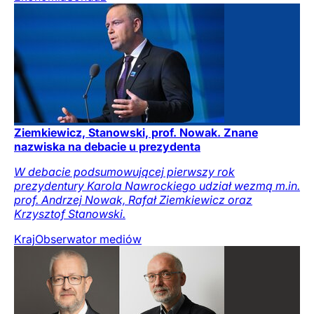
Ziemkiewicz, Stanowski, prof. Nowak. Znane
nazwiska na debacie u prezydenta
W debacie podsumowującej pierwszy rok
prezydentury Karola Nawrockiego udział wezmą m.in.
prof. Andrzej Nowak, Rafał Ziemkiewicz oraz
Krzysztof Stanowski.
Kraj
Obserwator mediów