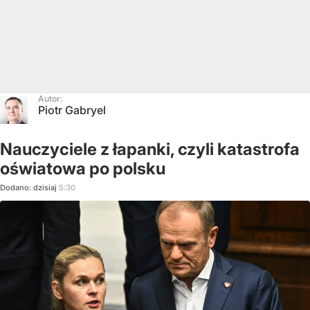
Autor:
Piotr Gabryel
Nauczyciele z łapanki, czyli katastrofa
oświatowa po polsku
Dodano:
dzisiaj
5:30