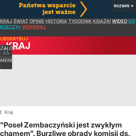
ROZWIŃ
▼
KRAJ
ŚWIAT
OPINIE
HISTORIA
TYGODNIK
KSIĄŻKI
WIDEO
DO
RZECZY+
WSPIERAJ
SUBSKRYBUJ
KRAJ
ZALOGUJ
MENU
Kraj
"Poseł Zembaczyński jest zwykłym
chamem". Burzliwe obrady komisji ds.