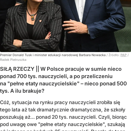
Premier Donald Tusk i minister edukacji narodowej Barbara Nowacka
/ Źródło:
PAP
/
Radek Pietruszka
SIŁĄ RZECZY || W Polsce pracuje w sumie nieco
ponad 700 tys. nauczycieli, a po przeliczeniu
na "pełne etaty nauczycielskie" – nieco ponad 500
tys. A ilu brakuje?
Cóż, sytuacja na rynku pracy nauczycieli zrobiła się
tego lata aż tak dramatycznie dramatyczna, że szkoły
poszukują aż… ponad 20 tys. nauczycieli. Czyli, biorąc
pod uwagę owe "pełne etaty nauczycielskie", szukają