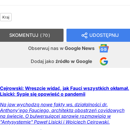
Kraj
SKOMENTUJ
UDOSTĘPNIJ
70
Obserwuj nas
w
Google News
Dodaj jako
źródło w Google
Cejrowski: Wreszcie widać, jak Fauci wszystkich okłamał.
Lisicki: Sypie się opowieść o pandemii
Na jaw wychodzą nowe fakty ws. działalności dr.
Anthony'ego Fauciego, architekta obostrzeń covidowych
na świecie. O bulwersującej sprawie rozmawiają w
"Antysystemie" Paweł Lisicki i Wojciech Cejrowski.