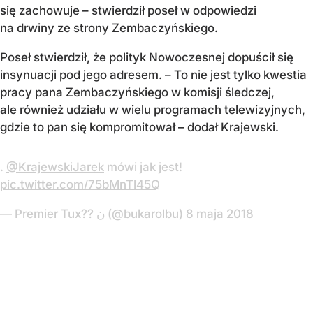
się zachowuje – stwierdził poseł w odpowiedzi
na drwiny ze strony Zembaczyńskiego.
Poseł stwierdził, że polityk Nowoczesnej dopuścił się
insynuacji pod jego adresem. – To nie jest tylko kwestia
pracy pana Zembaczyńskiego w komisji śledczej,
ale również udziału w wielu programach telewizyjnych,
gdzie to pan się kompromitował – dodał Krajewski.
.
@KrajewskiJarek
mówi jak jest!
pic.twitter.com/75bMnTl45Q
— Premier Tux?? ن (@bukarolbu)
8 maja 2018