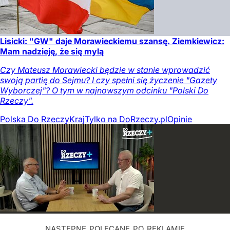
Lisicki: "GW" daje Morawieckiemu szansę. Ziemkiewicz:
Mam nadzieję, że się mylą
Czy Mateusz Morawiecki będzie w stanie wprowadzić
swoją partię do Sejmu? I czy spełni się życzenie "Gazety
Wyborczej"? O tym w najnowszym odcinku "Polski Do
Rzeczy".
Polska Do Rzeczy
Kraj
Tylko na DoRzeczy.pl
Opinie