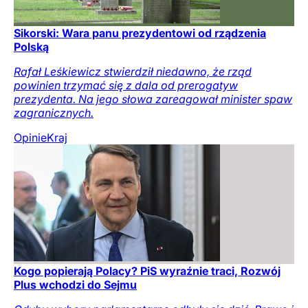
Sikorski: Wara panu prezydentowi od rządzenia
Polską
Rafał Leśkiewicz stwierdził niedawno, że rząd
powinien trzymać się z dala od prerogatyw
prezydenta. Na jego słowa zareagował minister spaw
zagranicznych.
Opinie
Kraj
Kogo popierają Polacy? PiS wyraźnie traci, Rozwój
Plus wchodzi do Sejmu