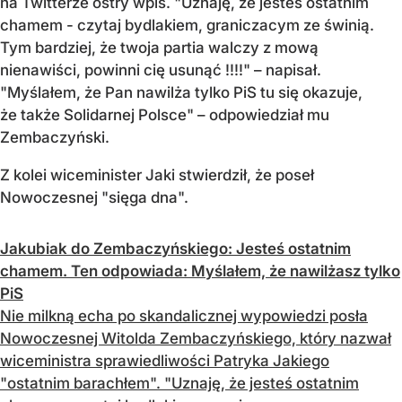
na Twitterze ostry wpis. "Uznaję, że jesteś ostatnim
chamem - czytaj bydlakiem, graniczacym ze świnią.
Tym bardziej, że twoja partia walczy z mową
nienawiści, powinni cię usunąć !!!!" – napisał.
"Myślałem, że Pan nawilża tylko PiS tu się okazuje,
że także Solidarnej Polsce" – odpowiedział mu
Zembaczyński.
Z kolei wiceminister Jaki stwierdził, że poseł
Nowoczesnej "sięga dna".
Jakubiak do Zembaczyńskiego: Jesteś ostatnim
chamem. Ten odpowiada: Myślałem, że nawilżasz tylko
PiS
Nie milkną echa po skandalicznej wypowiedzi posła
Nowoczesnej Witolda Zembaczyńskiego, który nazwał
wiceministra sprawiedliwości Patryka Jakiego
"ostatnim barachłem". "Uznaję, że jesteś ostatnim