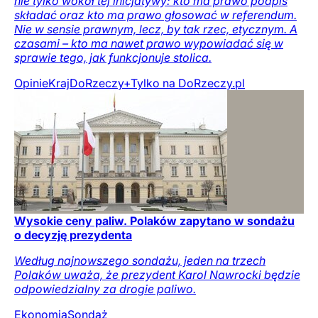
nie tylko wokół tej inicjatywy: kto ma prawo podpis
składać oraz kto ma prawo głosować w referendum.
Nie w sensie prawnym, lecz, by tak rzec, etycznym. A
czasami – kto ma nawet prawo wypowiadać się w
sprawie tego, jak funkcjonuje stolica.
Opinie
Kraj
DoRzeczy+
Tylko na DoRzeczy.pl
Wysokie ceny paliw. Polaków zapytano w sondażu
o decyzję prezydenta
Według najnowszego sondażu, jeden na trzech
Polaków uważa, że prezydent Karol Nawrocki będzie
odpowiedzialny za drogie paliwo.
Ekonomia
Sondaż