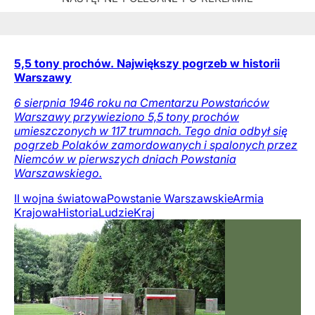
5,5 tony prochów. Największy pogrzeb w historii
Warszawy
6 sierpnia 1946 roku na Cmentarzu Powstańców
Warszawy przywieziono 5,5 tony prochów
umieszczonych w 117 trumnach. Tego dnia odbył się
pogrzeb Polaków zamordowanych i spalonych przez
Niemców w pierwszych dniach Powstania
Warszawskiego.
II wojna światowa
Powstanie Warszawskie
Armia
Krajowa
Historia
Ludzie
Kraj