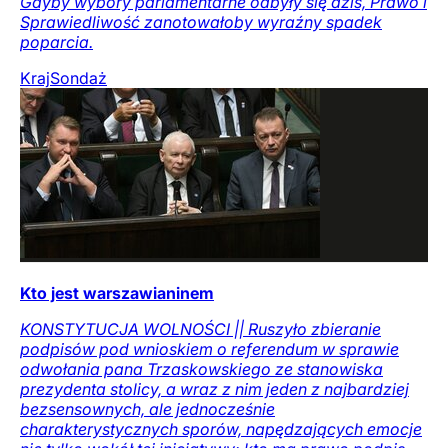
Gdyby wybory parlamentarne odbyły się dziś, Prawo i
Sprawiedliwość zanotowałoby wyraźny spadek
poparcia.
Kraj
Sondaż
Kto jest warszawianinem
KONSTYTUCJA WOLNOŚCI || Ruszyło zbieranie
podpisów pod wnioskiem o referendum w sprawie
odwołania pana Trzaskowskiego ze stanowiska
prezydenta stolicy, a wraz z nim jeden z najbardziej
bezsensownych, ale jednocześnie
charakterystycznych sporów, napędzających emocje