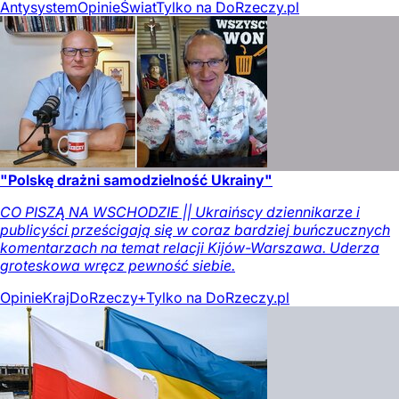
Antysystem
Opinie
Świat
Tylko na DoRzeczy.pl
"Polskę drażni samodzielność Ukrainy"
CO PISZĄ NA WSCHODZIE || Ukraińscy dziennikarze i
publicyści prześcigają się w coraz bardziej buńczucznych
komentarzach na temat relacji Kijów-Warszawa. Uderza
groteskowa wręcz pewność siebie.
Opinie
Kraj
DoRzeczy+
Tylko na DoRzeczy.pl