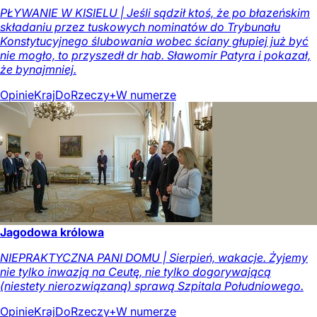
PŁYWANIE W KISIELU | Jeśli sądził ktoś, że po błazeńskim
składaniu przez tuskowych nominatów do Trybunału
Konstytucyjnego ślubowania wobec ściany głupiej już być
nie mogło, to przyszedł dr hab. Sławomir Patyra i pokazał,
że bynajmniej.
Opinie
Kraj
DoRzeczy+
W numerze
Jagodowa królowa
NIEPRAKTYCZNA PANI DOMU | Sierpień, wakacje. Żyjemy
nie tylko inwazją na Ceutę, nie tylko dogorywającą
(niestety nierozwiązaną) sprawą Szpitala Południowego.
Opinie
Kraj
DoRzeczy+
W numerze