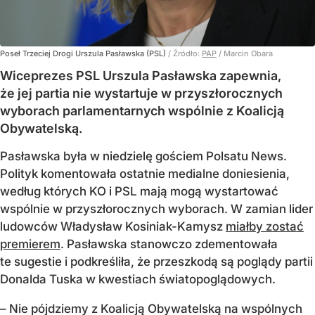
Poseł Trzeciej Drogi Urszula Pasławska (PSL)
/ Źródło:
PAP
/
Marcin Obara
Wiceprezes PSL Urszula Pasławska zapewnia,
że jej partia nie wystartuje w przyszłorocznych
wyborach parlamentarnych wspólnie z Koalicją
Obywatelską.
Pasławska była w niedzielę gościem Polsatu News.
Polityk komentowała ostatnie medialne doniesienia,
według których KO i PSL mają mogą wystartować
wspólnie w przyszłorocznych wyborach. W zamian lider
ludowców Władysław Kosiniak-Kamysz
miałby zostać
premierem
. Pasławska stanowczo zdementowała
te sugestie i podkreśliła, że przeszkodą są poglądy partii
Donalda Tuska w kwestiach światopoglądowych.
– Nie pójdziemy z Koalicją Obywatelską na wspólnych