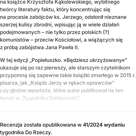
na książce Krzysztofa Kąkolewskiego, wybitnego
twórcy literatury faktu, który koncentrując się
na procesie zabójców ks. Jerzego, odsłonił nieznane
szerzej kulisy zbrodni, wpisując ją w wiele działań
podejmowanych – nie tylko przez polskich (?)
komunistów – przeciw Kościołowi, a wiążących się
z próbą zabójstwa Jana Pawła II.
W tej edycji „Popiełuszko. »Będziesz ukrzyżowany«”
ukazuje się po raz pierwszy, ale starszym czytelnikom
przypomną się zapewne takie książki zmarłego w 2015 r.
pisarza, jak „Ksiądz Jerzy w rękach oprawców”
czy głośne reportaże, które autor publikował na ten
temat w „Tygodniku Solidarność”.
Recenzja została opublikowana w
41/2024 wydaniu
tygodnika Do Rzeczy
.