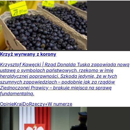
Krzyż wyrwany z korony
Krzysztof Kawęcki | Rząd Donalda Tuska zapowiada nową
ustawę o symbolach państwowych, rzekomo w imię
heraldycznej poprawności. Szkoda jedynie, że w tych
szumnych zapowiedziach – podobnie jak za rządów
Zjednoczonej Prawicy – brakuje miejsca na sprawę
fundamentalną.
Opinie
Kraj
DoRzeczy+
W numerze