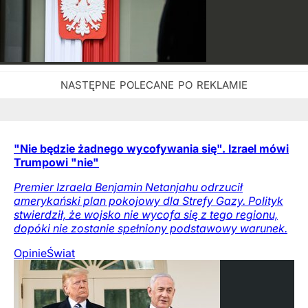
"Nie będzie żadnego wycofywania się". Izrael mówi
Trumpowi "nie"
Premier Izraela Benjamin Netanjahu odrzucił
amerykański plan pokojowy dla Strefy Gazy. Polityk
stwierdził, że wojsko nie wycofa się z tego regionu,
dopóki nie zostanie spełniony podstawowy warunek.
Opinie
Świat