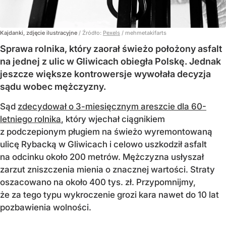
Kajdanki, zdjęcie ilustracyjne
/ Źródło:
Pexels
/
mehmetakifarts
Sprawa rolnika, który zaorał świeżo położony asfalt
na jednej z ulic w Gliwicach obiegła Polskę. Jednak
jeszcze większe kontrowersje wywołała decyzja
sądu wobec mężczyzny.
Sąd
zdecydował o 3-miesięcznym areszcie dla 60-
letniego rolnika
, który wjechał ciągnikiem
z podczepionym pługiem na świeżo wyremontowaną
ulicę Rybacką w Gliwicach i celowo uszkodził asfalt
na odcinku około 200 metrów. Mężczyzna usłyszał
zarzut zniszczenia mienia o znacznej wartości. Straty
oszacowano na około 400 tys. zł. Przypomnijmy,
że za tego typu wykroczenie grozi kara nawet do 10 lat
pozbawienia wolności.