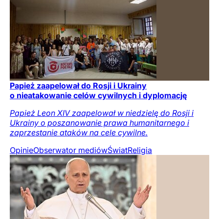
Papież zaapelował do Rosji i Ukrainy
o nieatakowanie celów cywilnych i dyplomację
Papież Leon XIV zaapelował w niedzielę do Rosji i
Ukrainy o poszanowanie prawa humanitarnego i
zaprzestanie ataków na cele cywilne.
Opinie
Obserwator mediów
Świat
Religia