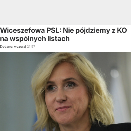
Wiceszefowa PSL: Nie pójdziemy z KO
na wspólnych listach
Dodano:
wczoraj
21:57