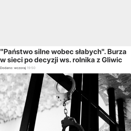
"Państwo silne wobec słabych". Burza
w sieci po decyzji ws. rolnika z Gliwic
Dodano:
wczoraj
19:50