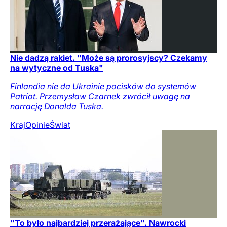
Nie dadzą rakiet. "Może są prorosyjscy? Czekamy
na wytyczne od Tuska"
Finlandia nie da Ukrainie pocisków do systemów
Patriot. Przemysław Czarnek zwrócił uwagę na
narrację Donalda Tuska.
Kraj
Opinie
Świat
"To było najbardziej przerażające". Nawrocki