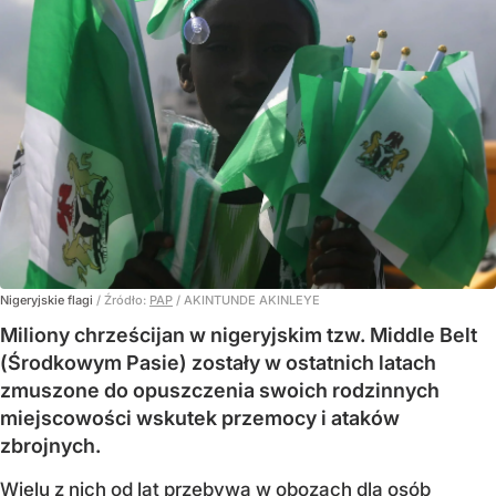
Nigeryjskie flagi
/ Źródło:
PAP
/
AKINTUNDE AKINLEYE
Miliony chrześcijan w nigeryjskim tzw. Middle Belt
(Środkowym Pasie) zostały w ostatnich latach
zmuszone do opuszczenia swoich rodzinnych
miejscowości wskutek przemocy i ataków
zbrojnych.
Wielu z nich od lat przebywa w obozach dla osób