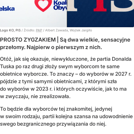
Logo KO, PiS
/ Źródło:
PAP
/
Albert Zawada, Wojtek Jargiło
PROSTO ZYGZAKIEM | Są dwa wielkie, sensacyjne
przełomy. Najpierw o pierwszym z nich.
Otóż, jak się okazuje, niewykluczone, że partia Donalda
Tuska po raz drugi złoży swym wyborcom te same
obietnice wyborcze. To znaczy – do wyborów w 2027 r.
pójdzie z tymi samymi obietnicami, z którymi szła
do wyborów w 2023 r. i których oczywiście, jak to ma
w zwyczaju, nie zrealizowała.
To będzie dla wyborców tej znakomitej, jedynej
w swoim rodzaju, partii kolejna szansa na udowodnienie
swego bezgranicznego przywiązania do niej.