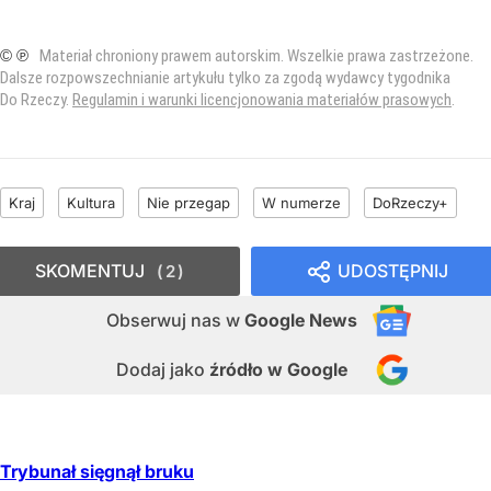
© ℗
Materiał chroniony prawem autorskim. Wszelkie prawa zastrzeżone.
Dalsze rozpowszechnianie artykułu tylko za zgodą wydawcy tygodnika
Do Rzeczy.
Regulamin i warunki licencjonowania materiałów prasowych
.
Kraj
Kultura
Nie przegap
W numerze
DoRzeczy+
SKOMENTUJ
UDOSTĘPNIJ
2
Obserwuj nas
w
Google News
Dodaj jako
źródło w Google
Trybunał sięgnął bruku