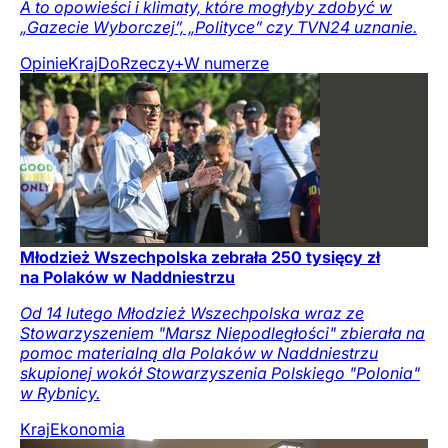
A to opowieści i klimaty, które mogłyby zdobyć w
„Gazecie Wyborczej”, „Polityce” czy TVN24 uznanie.
Opinie
Kraj
DoRzeczy+
W numerze
Młodzież Wszechpolska zebrała 250 tysięcy zł
na Polaków w Naddniestrzu
Od 14 lutego Młodzież Wszechpolska wraz ze
Stowarzyszeniem "Marsz Niepodległości" zbierała na
pomoc materialną dla Polaków w Naddniestrzu
skupionej wokół Stowarzyszenia Polskiego "Polonia"
w Rybnicy.
Kraj
Ekonomia