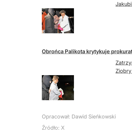
Jakubi
Obrońca Palikota krytykuje prokurat
Zatrzy
Ziobry
Opracował:
Dawid Sieńkowski
Źródło:
X