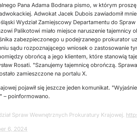
lnego Pana Adama Bodnara pismo, w którym proszę o 
 adwokackiej. Adwokat Jacek Dubois zawiadomił mnie
ląski Wydział Zamiejscowy Departamentu do Spraw P
owi Palikotowi miało miejsce naruszenie tajemnicy o
nika zabezpieczonego u podejrzanego prokurator uzys
niu sądu rozpoznającego wniosek o zastosowanie t
omiędzy obrońcą a jego klientem, które stanowią taj
ław Rosati. "Szanujemy tajemnicę obrończą. Sprawa
ostało zamieszczone na portalu X.
Krajowej pojawił się jeszcze jeden komunikat. "Wyjaśn
" – poinformowano.
dział Spraw Wewnętrznych Prokuratury Krajowej.
http
er 6, 2024