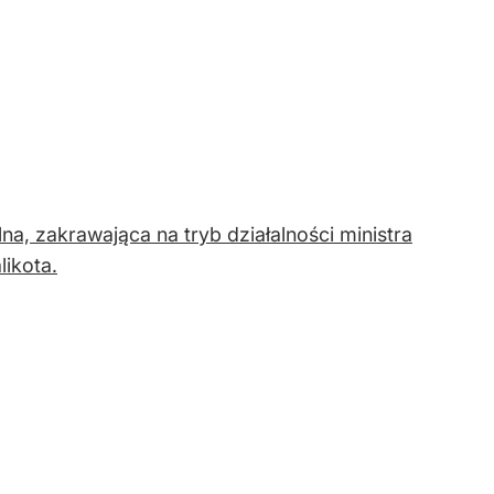
a, zakrawająca na tryb działalności ministra
ikota.