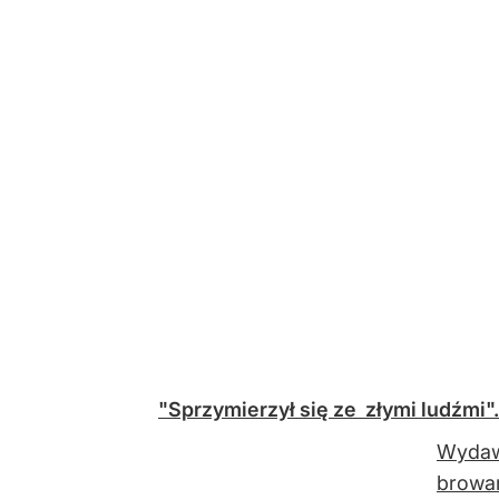
"Sprzymierzył się ze złymi ludźmi".
Wydawa
browar