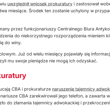
awiu
uwzględnił wniosek prokuratury
i zastosował wob
wa miesiące. Środek ten zostanie uchylony w przypa
ymany przez funkcjonariuszy Centralnego Biura Antyk
zenia do niekorzystnego rozporządzenia mieniem kil
ię do winy.
olowym. Już od wielu miesięcy pojawiały się informa
rzyli mu swoje pieniądze nie mogą ich odzyskać.
uratury
ucają CBA i prokuraturze
naruszenie tajemnicy adwok
nariusze CBA zarekwirowali jego telefon, a zawarta w
zło do złamania tajemnicy adwokackiej i przekroczeni