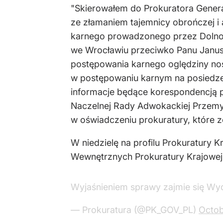
"Skierowałem do Prokuratora Genera
ze złamaniem tajemnicy obrończej i
karnego prowadzonego przez Dolnoś
we Wrocławiu przeciwko Panu Janusz
postępowania karnego oględziny noś
w postępowaniu karnym na posiedze
informacje będące korespondencją p
Naczelnej Rady Adwokackiej Przemys
w oświadczeniu prokuratury, które z
W niedzielę na profilu Prokuratury 
Wewnętrznych Prokuratury Krajowej
Wyjaśnieniem sprawy zajmie się Wy
— Prokuratura (@PK_GOV_PL)
Octob