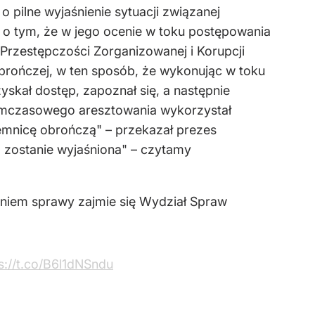
pilne wyjaśnienie sytuacji związanej
 o tym, że w jego ocenie w toku postępowania
rzestępczości Zorganizowanej i Korupcji
brończej, w ten sposób, że wykonując w toku
kał dostęp, zapoznał się, a następnie
ymczasowego aresztowania wykorzystał
emnicę obrończą" – przekazał prezes
 zostanie wyjaśniona" – czytamy
ieniem sprawy zajmie się Wydział Spraw
s://t.co/B6l1dNSndu