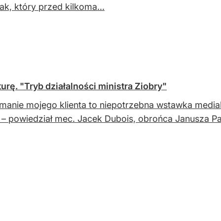
ak, który przed kilkoma...
urę. "Tryb działalności ministra Ziobry"
manie mojego klienta to niepotrzebna wstawka medialn
 – powiedział mec. Jacek Dubois, obrońca Janusza Pal