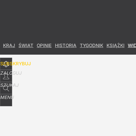
Udostępnij
14
Skomentuj
KRAJ
ŚWIAT
OPINIE
HISTORIA
TYGODNIK
KSIĄŻKI
WI
SUBSKRYBUJ
ZALOGUJ
SZUKAJ
MENU