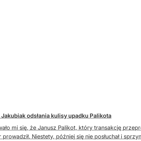
 Jakubiak odsłania kulisy upadku Palikota
ło mi się, że Janusz Palikot, który transakcję prze
 prowadził. Niestety, później się nie posłuchał i sprz