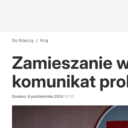
Do Rzeczy
/
Kraj
Zamieszanie w 
komunikat pro
Dodano:
6
października
2024
13:33