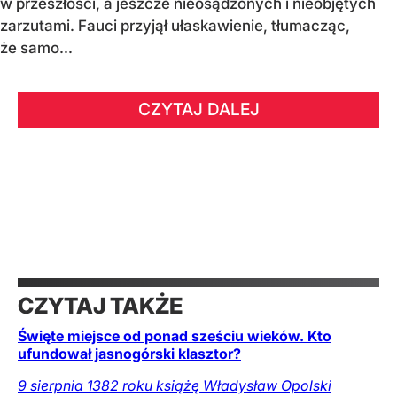
w przeszłości, a jeszcze nieosądzonych i nieobjętych
zarzutami. Fauci przyjął ułaskawienie, tłumacząc,
że samo...
CZYTAJ DALEJ
CZYTAJ TAKŻE
Święte miejsce od ponad sześciu wieków. Kto
ufundował jasnogórski klasztor?
9 sierpnia 1382 roku książę Władysław Opolski