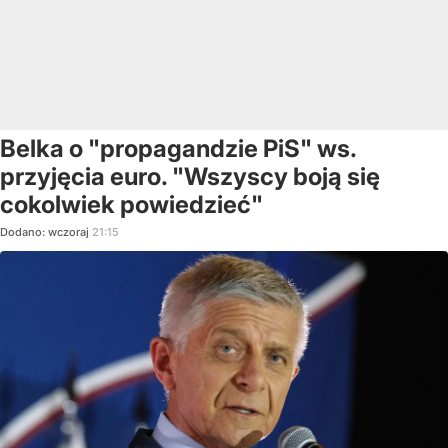
Belka o "propagandzie PiS" ws.
przyjęcia euro. "Wszyscy boją się
cokolwiek powiedzieć"
Dodano:
wczoraj
21:15