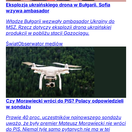
Eksplozja ukraińskiego drona w Bułgarii. Sofia
wzywa ambasador
Władze Bułgarii wezwały ambasador Ukrainy do
MSZ. Rzecz dotyczy eksplozji drona ukraińskiej
produkcji w pobliżu stacji Gazociągu.
Świat
Obserwator mediów
Czy Morawiecki wróci do PiS? Polacy odpowiedzieli
w sondażu
Prawie 40 proc. uczestników najnowszego sondażu
uważa, że były premier Mateusz Morawiecki nie wróci
do PiS. Niemal tyle samo pytanych nie ma w tej