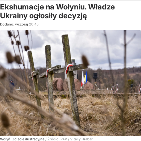
Ekshumacje na Wołyniu. Władze
Ukrainy ogłosiły decyzję
Dodano:
wczoraj
20:45
Wołyń. Zdjęcie ilustracyjne
/ Źródło:
PAP
/
Vitaliy Hrabar