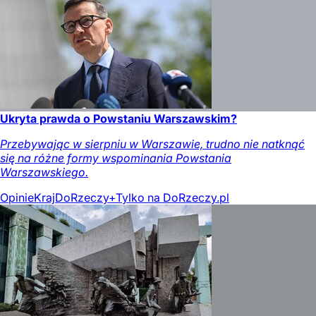
Ukryta prawda o Powstaniu Warszawskim?
Przebywając w sierpniu w Warszawie, trudno nie natknąć
się na różne formy wspominania Powstania
Warszawskiego.
Opinie
Kraj
DoRzeczy+
Tylko na DoRzeczy.pl