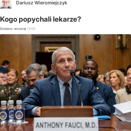
Dariusz Wieromiejczyk
Kogo popychali lekarze?
Dodano:
wczoraj
13:00