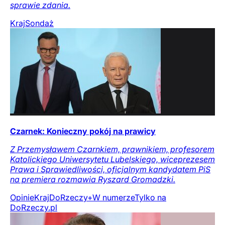
sprawie zdania.
Kraj
Sondaż
Czarnek: Konieczny pokój na prawicy
Z Przemysławem Czarnkiem, prawnikiem, profesorem
Katolickiego Uniwersytetu Lubelskiego, wiceprezesem
Prawa i Sprawiedliwości, oficjalnym kandydatem PiS
na premiera rozmawia Ryszard Gromadzki.
Opinie
Kraj
DoRzeczy+
W numerze
Tylko na
DoRzeczy.pl