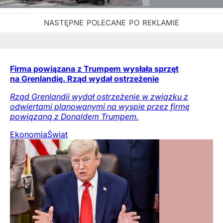
Firma powiązana z Trumpem wysłała sprzęt
na Grenlandię. Rząd wydał ostrzeżenie
Rząd Grenlandii wydał ostrzeżenie w związku z
odwiertami planowanymi na wyspie przez firmę
powiązaną z Donaldem Trumpem.
Ekonomia
Świat