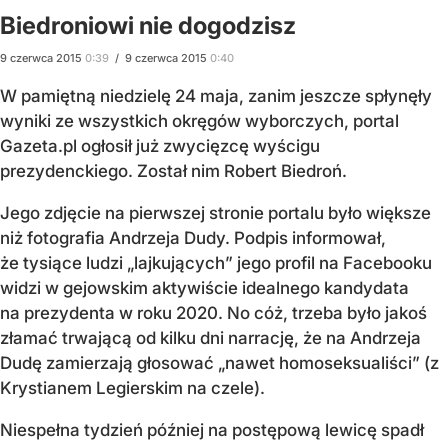
Biedroniowi nie dogodzisz
9
czerwca
2015
0:39
/
9
czerwca
2015
0:40
W pamiętną niedzielę 24 maja, zanim jeszcze spłynęły
wyniki ze wszystkich okręgów wyborczych, portal
Gazeta.pl ogłosił już zwycięzcę wyścigu
prezydenckiego. Został nim Robert Biedroń.
Jego zdjęcie na pierwszej stronie portalu było większe
niż fotografia Andrzeja Dudy. Podpis informował,
że tysiące ludzi „lajkujących” jego profil na Facebooku
widzi w gejowskim aktywiście idealnego kandydata
na prezydenta w roku 2020. No cóż, trzeba było jakoś
złamać trwającą od kilku dni narrację, że na Andrzeja
Dudę zamierzają głosować „nawet homoseksuali­ści” (z
Krystianem Legierskim na czele).
Niespełna tydzień później na postępową lewicę spadł