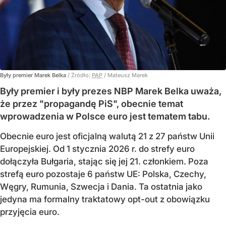
Były premier Marek Belka
/ Źródło:
PAP
/
Mateusz Marek
Były premier i były prezes NBP Marek Belka uważa,
że przez "propagandę PiS", obecnie temat
wprowadzenia w Polsce euro jest tematem tabu.
Obecnie euro jest oficjalną walutą 21 z 27 państw Unii
Europejskiej. Od 1 stycznia 2026 r. do strefy euro
dołączyła Bułgaria, stając się jej 21. członkiem.
Poza
strefą euro pozostaje 6 państw UE:
Polska, Czechy,
Węgry, Rumunia, Szwecja i Dania
. Ta ostatnia jako
jedyna ma formalny traktatowy opt-out z obowiązku
przyjęcia euro.