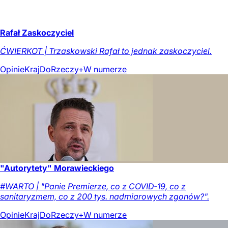
Rafał Zaskoczyciel
ĆWIERKOT | Trzaskowski Rafał to jednak zaskoczyciel.
Opinie
Kraj
DoRzeczy+
W numerze
"Autorytety" Morawieckiego
#WARTO | "Panie Premierze, co z COVID-19, co z
sanitaryzmem, co z 200 tys. nadmiarowych zgonów?".
Opinie
Kraj
DoRzeczy+
W numerze