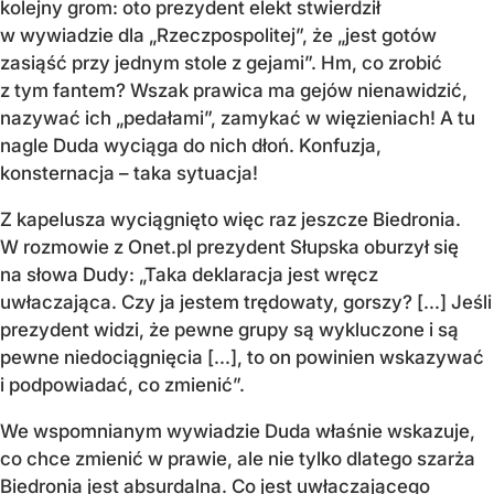
kolejny grom: oto prezydent elekt stwierdził
w wywiadzie dla „Rzeczpospolitej”, że „jest gotów
zasiąść przy jednym stole z gejami”. Hm, co zrobić
z tym fantem? Wszak prawica ma gejów nienawidzić,
nazywać ich „pedałami”, zamykać w więzieniach! A tu
nagle Duda wyciąga do nich dłoń. Konfuzja,
konsternacja – taka sytuacja!
Z kapelusza wyciągnięto więc raz jeszcze Biedronia.
W rozmowie z Onet.pl prezydent Słupska oburzył się
na słowa Dudy: „Taka deklaracja jest wręcz
uwłaczająca. Czy ja jestem trędowaty, gorszy? [...] Jeśli
prezydent widzi, że pewne grupy są wykluczone i są
pewne niedociągnięcia [...], to on powinien wskazywać
i podpowiadać, co zmienić”.
We wspomnianym wywiadzie Duda właśnie wskazuje,
co chce zmienić w prawie, ale nie tylko dlatego szarża
Biedronia jest absurdalna. Co jest uwłaczającego