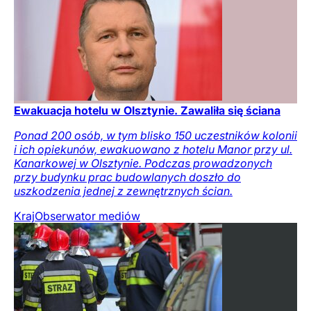
Ewakuacja hotelu w Olsztynie. Zawaliła się ściana
Ponad 200 osób, w tym blisko 150 uczestników kolonii
i ich opiekunów, ewakuowano z hotelu Manor przy ul.
Kanarkowej w Olsztynie. Podczas prowadzonych
przy budynku prac budowlanych doszło do
uszkodzenia jednej z zewnętrznych ścian.
Kraj
Obserwator mediów