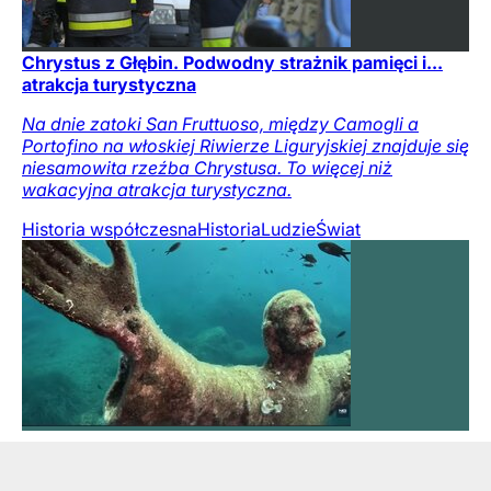
Chrystus z Głębin. Podwodny strażnik pamięci i...
atrakcja turystyczna
Na dnie zatoki San Fruttuoso, między Camogli a
Portofino na włoskiej Riwierze Liguryjskiej znajduje się
niesamowita rzeźba Chrystusa. To więcej niż
wakacyjna atrakcja turystyczna.
Historia współczesna
Historia
Ludzie
Świat