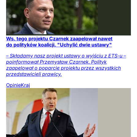
Ws. tego projektu Czarnek zaapelował nawet
do polityków koalicji. "Uchylić dwie ustawy"
– Składamy nasz projekt ustawy o wyjściu z ETS-u –
poinformował Przemysław Czarnek. Polityk
zaapelował o poparcie projektu przez wszystkich
przedstawicieli prawicy.
Opinie
Kraj