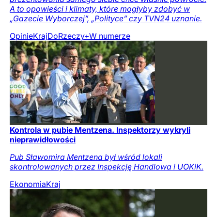
A to opowieści i klimaty, które mogłyby zdobyć w
„Gazecie Wyborczej”, „Polityce” czy TVN24 uznanie.
Opinie
Kraj
DoRzeczy+
W numerze
Kontrola w pubie Mentzena. Inspektorzy wykryli
nieprawidłowości
Pub Sławomira Mentzena był wśród lokali
skontrolowanych przez Inspekcję Handlowa i UOKiK.
Ekonomia
Kraj