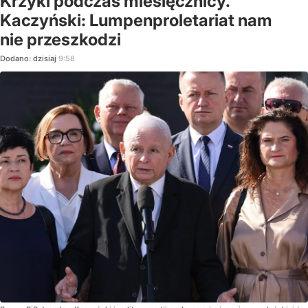
Krzyki podczas miesięcznicy.
Kaczyński: Lumpenproletariat nam
nie przeszkodzi
Dodano:
dzisiaj
9:58