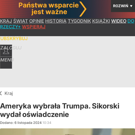
ROZWIŃ
▼
KRAJ
ŚWIAT
OPINIE
HISTORIA
TYGODNIK
KSIĄŻKI
WIDEO
DO
RZECZY+
WSPIERAJ
SUBSKRYBUJ
ZALOGUJ
MENU
Kraj
Ameryka wybrała Trumpa. Sikorski
wydał oświadczenie
Dodano:
6
listopada
2024
10:34