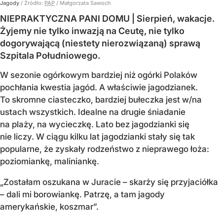
Jagody
/ Źródło:
PAP
/
Małgorzata Sawoch
NIEPRAKTYCZNA PANI DOMU | Sierpień, wakacje.
Żyjemy nie tylko inwazją na Ceutę, nie tylko
dogorywającą (niestety nierozwiązaną) sprawą
Szpitala Południowego.
W sezonie ogórkowym bardziej niż ogórki Polaków
pochłania kwestia jagód. A właściwie jagodzianek.
To skromne ciasteczko, bardziej bułeczka jest w/na
ustach wszystkich. Idealne na drugie śniadanie
na plaży, na wycieczkę. Lato bez jagodzianki się
nie liczy. W ciągu kilku lat jagodzianki stały się tak
popularne, że zyskały rodzeństwo z nieprawego łoża:
poziomiankę, maliniankę.
„Zostałam oszukana w Juracie – skarży się przyjaciółka
– dali mi borowiankę. Patrzę, a tam jagody
amerykańskie, koszmar”.