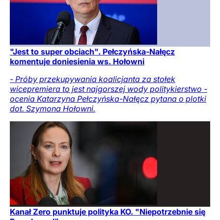
"Jest to super obciach". Pełczyńska-Nałęcz
komentuje doniesienia ws. Hołowni
- Próby przekupywania koalicjanta za stołek
wicepremiera to jest najgorszej wody politykierstwo -
ocenia Katarzyna Pełczyńska-Nałęcz pytana o plotki
dot. Szymona Hołowni.
Kanał Zero punktuje polityka KO. "Niepotrzebnie się