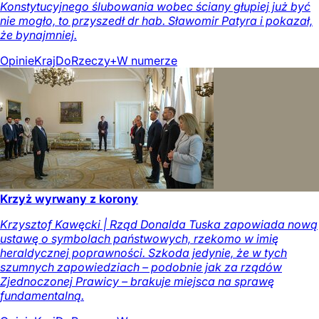
Konstytucyjnego ślubowania wobec ściany głupiej już być
nie mogło, to przyszedł dr hab. Sławomir Patyra i pokazał,
że bynajmniej.
Opinie
Kraj
DoRzeczy+
W numerze
Krzyż wyrwany z korony
Krzysztof Kawęcki | Rząd Donalda Tuska zapowiada nową
ustawę o symbolach państwowych, rzekomo w imię
heraldycznej poprawności. Szkoda jedynie, że w tych
szumnych zapowiedziach – podobnie jak za rządów
Zjednoczonej Prawicy – brakuje miejsca na sprawę
fundamentalną.