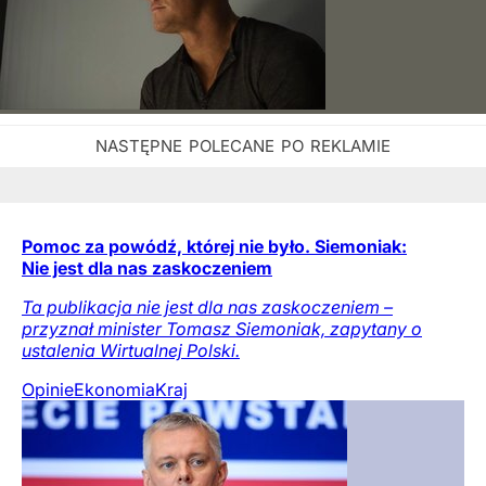
Pomoc za powódź, której nie było. Siemoniak:
Nie jest dla nas zaskoczeniem
Ta publikacja nie jest dla nas zaskoczeniem –
przyznał minister Tomasz Siemoniak, zapytany o
ustalenia Wirtualnej Polski.
Opinie
Ekonomia
Kraj