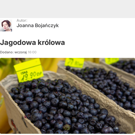
Autor:
Joanna Bojańczyk
Jagodowa królowa
Dodano:
wczoraj
16:00