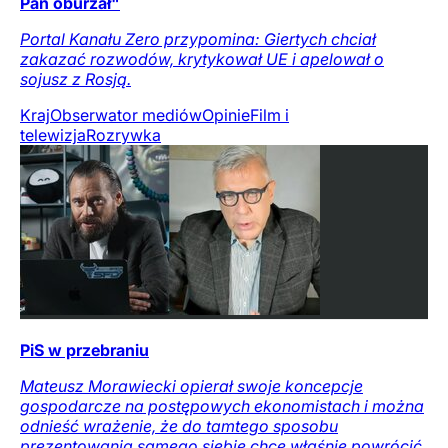
Pan oburzał"
Portal Kanału Zero przypomina: Giertych chciał
zakazać rozwodów, krytykował UE i apelował o
sojusz z Rosją.
Kraj
Obserwator mediów
Opinie
Film i
telewizja
Rozrywka
PiS w przebraniu
Mateusz Morawiecki opierał swoje koncepcje
gospodarcze na postępowych ekonomistach i można
odnieść wrażenie, że do tamtego sposobu
prezentowania samego siebie chce właśnie powrócić.