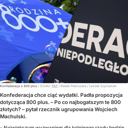
Konfederacja o 800 plus
/ Źródło:
PAP
/
Radek Pietruszka / Leszek Szymański
Konfederacja chce ciąć wydatki. Padła propozycja
dotycząca 800 plus. – Po co najbogatszym te 800
złotych? – pytał rzecznik ugrupowania Wojciech
Machulski.
– Największym wyzwaniem dla kolejnego rządu będzie