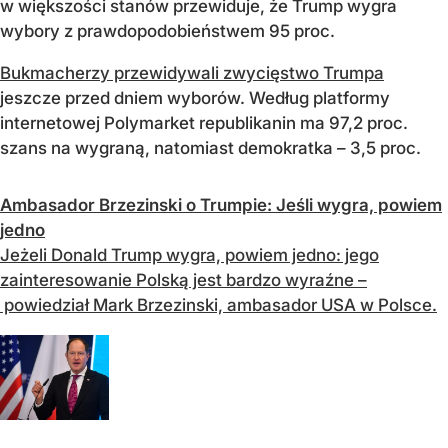
w większości stanów przewiduje, że Trump wygra
wybory z prawdopodobieństwem 95 proc.
Bukmacherzy przewidywali zwycięstwo Trumpa
jeszcze przed dniem wyborów. Według platformy
internetowej Polymarket republikanin ma 97,2 proc.
szans na wygraną, natomiast demokratka – 3,5 proc.
Ambasador Brzezinski o Trumpie: Jeśli wygra, powiem
jedno
Jeżeli Donald Trump wygra, powiem jedno: jego
zainteresowanie Polską jest bardzo wyraźne –
powiedział Mark Brzezinski, ambasador USA w Polsce.