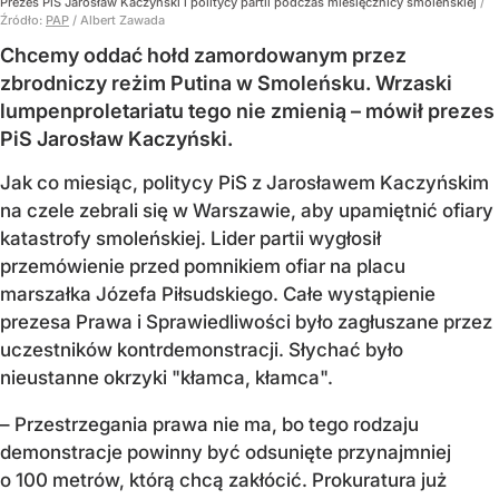
Prezes PiS Jarosław Kaczyński i politycy partii podczas miesięcznicy smoleńskiej
/
Źródło:
PAP
/
Albert Zawada
Chcemy oddać hołd zamordowanym przez
zbrodniczy reżim Putina w Smoleńsku. Wrzaski
lumpenproletariatu tego nie zmienią – mówił prezes
PiS Jarosław Kaczyński.
Jak co miesiąc, politycy PiS z Jarosławem Kaczyńskim
na czele zebrali się w Warszawie, aby upamiętnić ofiary
katastrofy smoleńskiej. Lider partii wygłosił
przemówienie przed pomnikiem ofiar na placu
marszałka Józefa Piłsudskiego. Całe wystąpienie
prezesa Prawa i Sprawiedliwości było zagłuszane przez
uczestników kontrdemonstracji. Słychać było
nieustanne okrzyki "kłamca, kłamca".
– Przestrzegania prawa nie ma, bo tego rodzaju
demonstracje powinny być odsunięte przynajmniej
o 100 metrów, którą chcą zakłócić. Prokuratura już