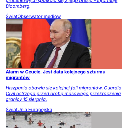
procentowych spotkała się z jego presją – informuje
Bloomberg.
Świat
Obserwator mediów
Alarm w Ceucie. Jest data kolejnego szturmu
migrantów
Hiszpania obawia się kolejnej fali migrantów. Guardia
Civil ostrzega przed próbą masowego przekroczenia
granicy 15 sierpnia.
Świat
Unia Europejska