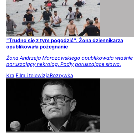
"Trudno się z tym pogodzić". Żona dziennikarza
opublikowała pożegnanie
Żona Andrzeja Morozowskiego opublikowała właśnie
poruszający nekrolog. Padły poruszające słowa.
Kraj
Film i telewizja
Rozrywka