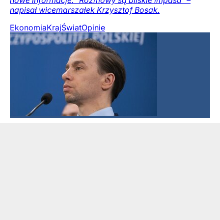
nowe informacje. "Rozmowy są bliskie impasu” –
napisał wicemarszałek Krzysztof Bosak.
Ekonomia
Kraj
Świat
Opinie