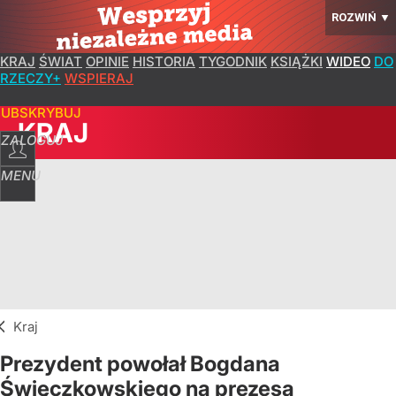
ROZWIŃ
▼
KRAJ
ŚWIAT
OPINIE
HISTORIA
TYGODNIK
KSIĄŻKI
WIDEO
DO
RZECZY+
WSPIERAJ
SUBSKRYBUJ
KRAJ
ZALOGUJ
MENU
Kraj
Prezydent powołał Bogdana
Święczkowskiego na prezesa