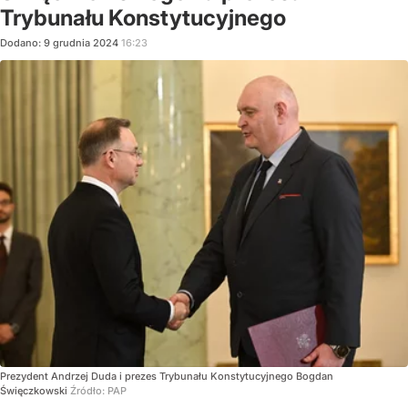
Trybunału Konstytucyjnego
Dodano:
9
grudnia
2024
16:23
Prezydent Andrzej Duda i prezes Trybunału Konstytucyjnego Bogdan
Święczkowski
Źródło:
PAP