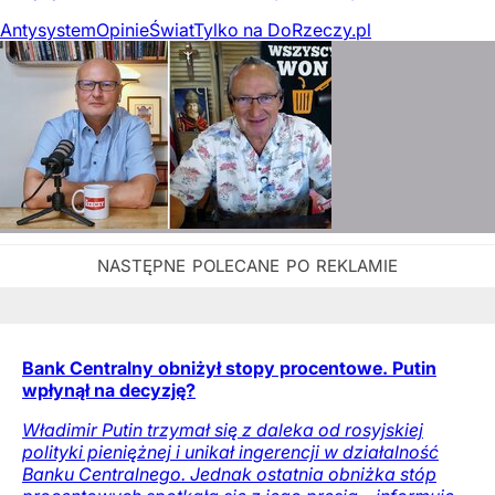
Antysystem
Opinie
Świat
Tylko na DoRzeczy.pl
Bank Centralny obniżył stopy procentowe. Putin
wpłynął na decyzję?
Władimir Putin trzymał się z daleka od rosyjskiej
polityki pieniężnej i unikał ingerencji w działalność
Banku Centralnego. Jednak ostatnia obniżka stóp