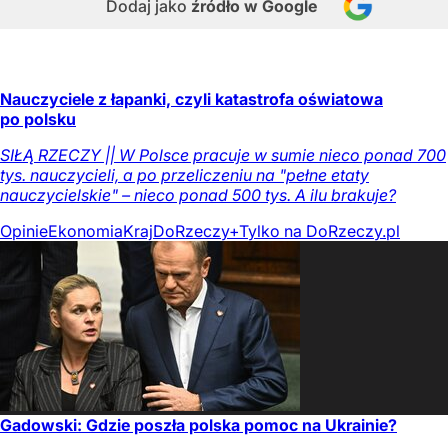
Dodaj jako
źródło w Google
Nauczyciele z łapanki, czyli katastrofa oświatowa
po polsku
SIŁĄ RZECZY || W Polsce pracuje w sumie nieco ponad 700
tys. nauczycieli, a po przeliczeniu na "pełne etaty
nauczycielskie" – nieco ponad 500 tys. A ilu brakuje?
Opinie
Ekonomia
Kraj
DoRzeczy+
Tylko na DoRzeczy.pl
Gadowski: Gdzie poszła polska pomoc na Ukrainie?