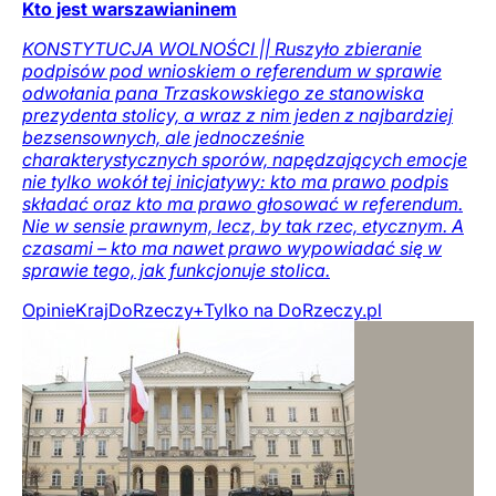
Kto jest warszawianinem
KONSTYTUCJA WOLNOŚCI || Ruszyło zbieranie
podpisów pod wnioskiem o referendum w sprawie
odwołania pana Trzaskowskiego ze stanowiska
prezydenta stolicy, a wraz z nim jeden z najbardziej
bezsensownych, ale jednocześnie
charakterystycznych sporów, napędzających emocje
nie tylko wokół tej inicjatywy: kto ma prawo podpis
składać oraz kto ma prawo głosować w referendum.
Nie w sensie prawnym, lecz, by tak rzec, etycznym. A
czasami – kto ma nawet prawo wypowiadać się w
sprawie tego, jak funkcjonuje stolica.
Opinie
Kraj
DoRzeczy+
Tylko na DoRzeczy.pl