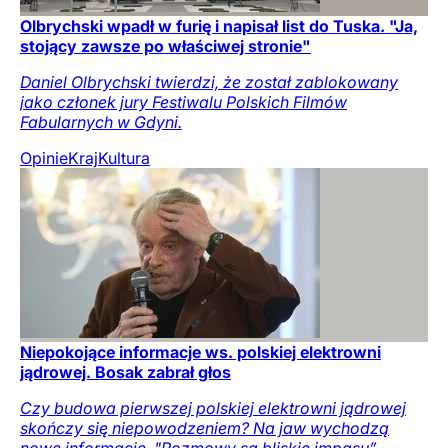
Olbrychski wpadł w furię i napisał list do Tuska. "Ja,
stojący zawsze po właściwej stronie"
Daniel Olbrychski twierdzi, że został zablokowany
jako członek jury Festiwalu Polskich Filmów
Fabularnych w Gdyni.
Opinie
Kraj
Kultura
Niepokojące informacje ws. polskiej elektrowni
jądrowej. Bosak zabrał głos
Czy budowa pierwszej polskiej elektrowni jądrowej
skończy się niepowodzeniem? Na jaw wychodzą