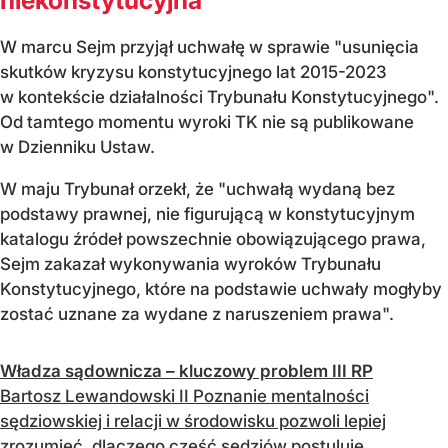
niekonstytucyjna
W marcu Sejm przyjął uchwałę w sprawie "usunięcia
skutków kryzysu konstytucyjnego lat 2015-2023
w kontekście działalności Trybunału Konstytucyjnego".
Od tamtego momentu wyroki TK nie są publikowane
w Dzienniku Ustaw.
W maju Trybunał orzekł, że "uchwałą wydaną bez
podstawy prawnej, nie figurującą w konstytucyjnym
katalogu źródeł powszechnie obowiązującego prawa,
Sejm zakazał wykonywania wyroków Trybunału
Konstytucyjnego, które na podstawie uchwały mogłyby
zostać uznane za wydane z naruszeniem prawa".
Władza sądownicza – kluczowy problem III RP
Bartosz Lewandowski II Poznanie mentalności
sędziowskiej i relacji w środowisku pozwoli lepiej
zrozumieć, dlaczego część sędziów postuluje