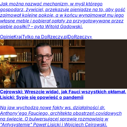
Jak można nazwać mechanizm, w myśl którego
gospodarz, żywiciel, przekazuje pieniądze na to, aby gość
zajmował kolejne pokoje, a w końcu wynajmował mu jego
własne meble i pobierał opłaty za przygotowywane przez
siebie posiłki? – pyta Witold Gadowski.
Opinie
Kraj
Tylko na DoRzeczy.pl
DoRzeczy+
Cejrowski: Wreszcie widać, jak Fauci wszystkich okłamał.
Lisicki: Sypie się opowieść o pandemii
Na jaw wychodzą nowe fakty ws. działalności dr.
Anthony'ego Fauciego, architekta obostrzeń covidowych
na świecie. O bulwersującej sprawie rozmawiają w
"Antysystemie" Paweł Lisicki i Wojciech Cejrowski.