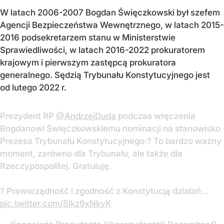
W latach 2006-2007 Bogdan Święczkowski był szefem
Agencji Bezpieczeństwa Wewnętrznego, w latach 2015-
2016 podsekretarzem stanu w Ministerstwie
Sprawiedliwości, w latach 2016-2022 prokuratorem
krajowym i pierwszym zastępcą prokuratora
generalnego. Sędzią Trybunału Konstytucyjnego jest
od lutego 2022 r.
Prezydent RP
@AndrzejDuda
podczas wręczenia
Bogdanowi Święczkowskiemu nominacji na stanowisko
Prezesa Trybunału Konstytucyjnego:? To bardzo ważny
moment, zarówno dla Trybunału, ale także dla
Rzeczypospolitej. Gratuluję.
? Praworządność i zgodność z Konstytucją działań…
pic.twitter.com/Slkz9xNkyK