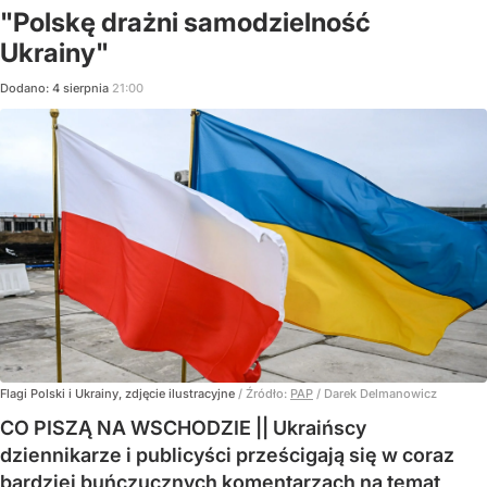
"Polskę drażni samodzielność
Ukrainy"
Dodano:
4
sierpnia
21:00
Flagi Polski i Ukrainy, zdjęcie ilustracyjne
/ Źródło:
PAP
/
Darek Delmanowicz
CO PISZĄ NA WSCHODZIE || Ukraińscy
dziennikarze i publicyści prześcigają się w coraz
bardziej buńczucznych komentarzach na temat