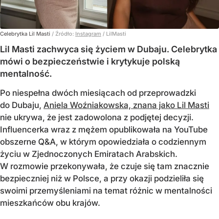
Celebrytka Lil Masti
/ Źródło:
Instagram
/
LilMasti
Lil Masti zachwyca się życiem w Dubaju. Celebrytka
mówi o bezpieczeństwie i krytykuje polską
mentalność.
Po niespełna dwóch miesiącach od przeprowadzki
do Dubaju,
Aniela Woźniakowska, znana jako Lil Masti
nie ukrywa, że jest zadowolona z podjętej decyzji.
Influencerka wraz z mężem opublikowała na YouTube
obszerne Q&A, w którym opowiedziała o codziennym
życiu w Zjednoczonych Emiratach Arabskich.
W rozmowie przekonywała, że czuje się tam znacznie
bezpieczniej niż w Polsce, a przy okazji podzieliła się
swoimi przemyśleniami na temat różnic w mentalności
mieszkańców obu krajów.