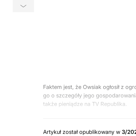
Faktem jest, że Owsiak ogłosił z o
go o szczegóły jego gospodarowania
także pieniądze na TV Republika.
Artykuł został opublikowany w
3/20