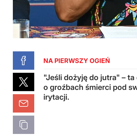
NA PIERWSZY OGIEŃ
"Jeśli dożyję do jutra" –
o groźbach śmierci pod sw
irytacji.