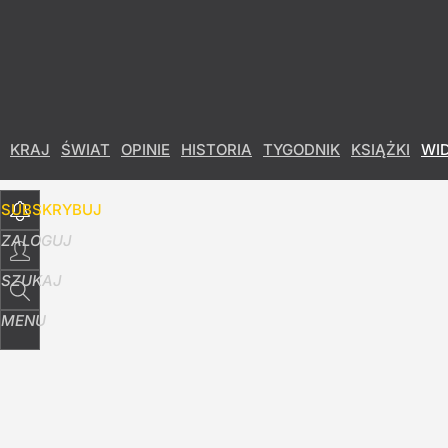
Udostępnij
97
Skomentuj
KRAJ
ŚWIAT
OPINIE
HISTORIA
TYGODNIK
KSIĄŻKI
WI
SUBSKRYBUJ
ZALOGUJ
SZUKAJ
MENU