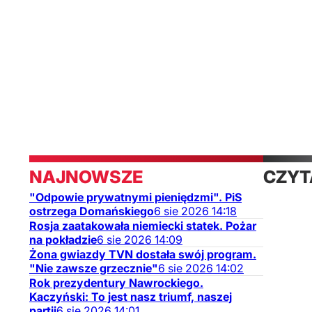
biznes
Rozrywka
NAJNOWSZE
CZYT
"Odpowie prywatnymi pieniędzmi". PiS
TAKŻ
ostrzega Domańskiego
6
sie
2026
14:18
Rosja zaatakowała niemiecki statek. Pożar
na pokładzie
6
sie
2026
14:09
Żona gwiazdy TVN dostała swój program.
"Nie zawsze grzecznie"
6
sie
2026
14:02
Rok prezydentury Nawrockiego.
Kaczyński: To jest nasz triumf, naszej
partii
6
sie
2026
14:01