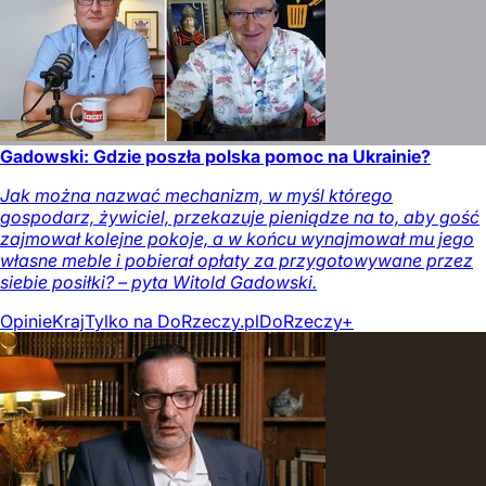
Gadowski: Gdzie poszła polska pomoc na Ukrainie?
Jak można nazwać mechanizm, w myśl którego
gospodarz, żywiciel, przekazuje pieniądze na to, aby gość
zajmował kolejne pokoje, a w końcu wynajmował mu jego
własne meble i pobierał opłaty za przygotowywane przez
siebie posiłki? – pyta Witold Gadowski.
Opinie
Kraj
Tylko na DoRzeczy.pl
DoRzeczy+