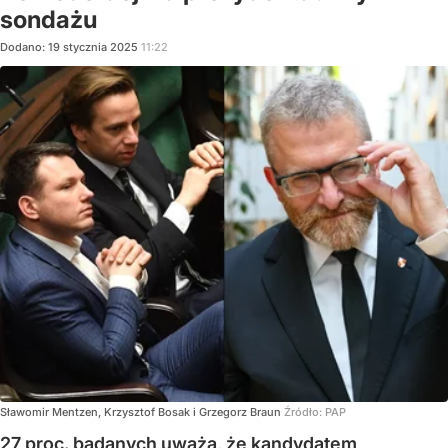
sondażu
Dodano:
19
stycznia
2025
11:22
Sławomir Mentzen, Krzysztof Bosak i Grzegorz Braun
Źródło:
PAP
27 proc. badanych uważa, że kandydatem