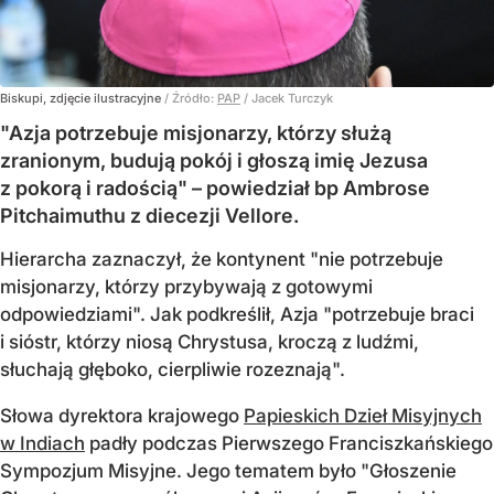
Biskupi, zdjęcie ilustracyjne
/ Źródło:
PAP
/
Jacek Turczyk
"Azja potrzebuje misjonarzy, którzy służą
zranionym, budują pokój i głoszą imię Jezusa
z pokorą i radością" – powiedział bp Ambrose
Pitchaimuthu z diecezji Vellore.
Hierarcha zaznaczył, że kontynent "nie potrzebuje
misjonarzy, którzy przybywają z gotowymi
odpowiedziami". Jak podkreślił, Azja "potrzebuje braci
i sióstr, którzy niosą Chrystusa, kroczą z ludźmi,
słuchają głęboko, cierpliwie rozeznają".
Słowa dyrektora krajowego
Papieskich Dzieł Misyjnych
w Indiach
padły podczas Pierwszego Franciszkańskiego
Sympozjum Misyjne. Jego tematem było "Głoszenie