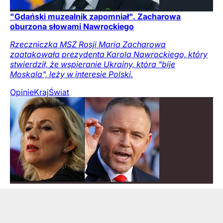
"Gdański muzealnik zapomniał". Zacharowa
oburzona słowami Nawrockiego
Rzeczniczka MSZ Rosji Maria Zacharowa
zaatakowała prezydenta Karola Nawrockiego, który
stwierdził, że wspieranie Ukrainy, która "bije
Moskala", leży w interesie Polski.
Opinie
Kraj
Świat