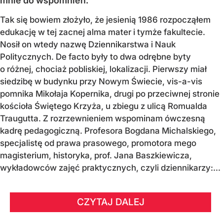
mnie do wspomnień.
Tak się bowiem złożyło, że jesienią 1986 rozpocząłem
edukację w tej zacnej alma mater i tymże fakultecie.
Nosił on wtedy nazwę Dziennikarstwa i Nauk
Politycznych. De facto były to dwa odrębne byty
o różnej, chociaż pobliskiej, lokalizacji. Pierwszy miał
siedzibę w budynku przy Nowym Świecie, vis-a-vis
pomnika Mikołaja Kopernika, drugi po przeciwnej stronie
kościoła Świętego Krzyża, u zbiegu z ulicą Romualda
Traugutta. Z rozrzewnieniem wspominam ówczesną
kadrę pedagogiczną. Profesora Bogdana Michalskiego,
specjalistę od prawa prasowego, promotora mego
magisterium, historyka, prof. Jana Baszkiewicza,
wykładowców zajęć praktycznych, czyli dziennikarzy:...
CZYTAJ DALEJ