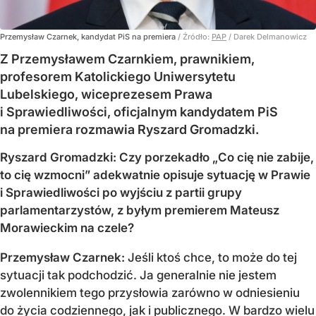
Przemysław Czarnek, kandydat PiS na premiera
/ Źródło:
PAP
/
Darek Delmanowicz
Z Przemysławem Czarnkiem, prawnikiem,
profesorem Katolickiego Uniwersytetu
Lubelskiego, wiceprezesem Prawa
i Sprawiedliwości, oficjalnym kandydatem PiS
na premiera rozmawia Ryszard Gromadzki.
Ryszard Gromadzki: Czy porzekadło „Co cię nie zabije,
to cię wzmocni” adekwatnie opisuje sytuację w Prawie
i Sprawiedliwości po wyjściu z partii grupy
parlamentarzystów, z byłym premierem Mateusz
Morawieckim na czele?
Przemysław Czarnek:
Jeśli ktoś chce, to może do tej
sytuacji tak podchodzić. Ja generalnie nie jestem
zwolennikiem tego przysłowia zarówno w odniesieniu
do życia codziennego, jak i publicznego. W bardzo wielu