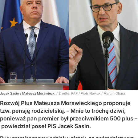
Jacek Sasin / Mateusz Morawiecki
/ Źródło:
PAP
/
Piotr Nowak / Marcin Obara
Rozwój Plus Mateusza Morawieckiego proponuje
tzw. pensję rodzicielską. – Mnie to trochę dziwi,
ponieważ pan premier był przeciwnikiem 500 plus –
powiedział poseł PiS Jacek Sasin.