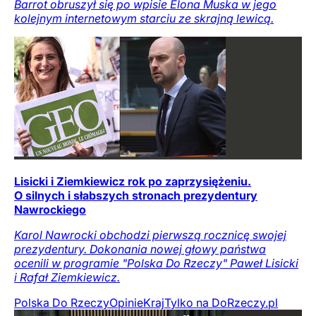
Barrot obruszył się po wpisie Elona Muska w jego
kolejnym internetowym starciu ze skrajną lewicą.
Lisicki i Ziemkiewicz rok po zaprzysiężeniu.
O silnych i słabszych stronach prezydentury
Nawrockiego
Karol Nawrocki obchodzi pierwszą rocznicę swojej
prezydentury. Dokonania nowej głowy państwa
ocenili w programie "Polska Do Rzeczy" Paweł Lisicki
i Rafał Ziemkiewicz.
Polska Do Rzeczy
Opinie
Kraj
Tylko na DoRzeczy.pl