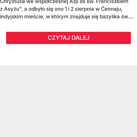
Chrystusa we współczesnej Azji ze św. Franciszkiem
z Asyżu", a odbyło się ono 1 i 2 sierpnia w Ćennaju,
indyjskim mieście, w którym znajduje się bazylika św....
CZYTAJ DALEJ