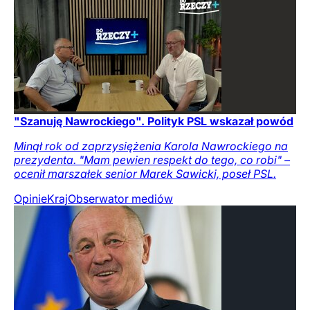
"Szanuję Nawrockiego". Polityk PSL wskazał powód
Minął rok od zaprzysiężenia Karola Nawrockiego na
prezydenta. "Mam pewien respekt do tego, co robi" –
ocenił marszałek senior Marek Sawicki, poseł PSL.
Opinie
Kraj
Obserwator mediów