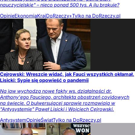
nauczycielskie" – nieco ponad 500 tys. A ilu brakuje?
Opinie
Ekonomia
Kraj
DoRzeczy+
Tylko na DoRzeczy.pl
Cejrowski: Wreszcie widać, jak Fauci wszystkich okłamał.
Lisicki: Sypie się opowieść o pandemii
Na jaw wychodzą nowe fakty ws. działalności dr.
Anthony'ego Fauciego, architekta obostrzeń covidowych
na świecie. O bulwersującej sprawie rozmawiają w
"Antysystemie" Paweł Lisicki i Wojciech Cejrowski.
Antysystem
Opinie
Świat
Tylko na DoRzeczy.pl