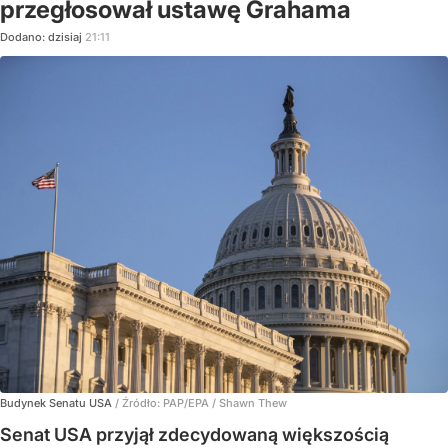
przegłosował ustawę Grahama
Dodano:
dzisiaj
21:11
Budynek Senatu USA
/ Źródło:
PAP/EPA
/
Shawn Thew
Senat USA przyjął zdecydowaną większością