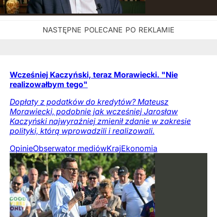
Wcześniej Kaczyński, teraz Morawiecki. "Nie
realizowałbym tego"
Dopłaty z podatków do kredytów? Mateusz
Morawiecki, podobnie jak wcześniej Jarosław
Kaczyński najwyraźniej zmienił zdanie w zakresie
polityki, którą wprowadzili i realizowali.
Opinie
Obserwator mediów
Kraj
Ekonomia