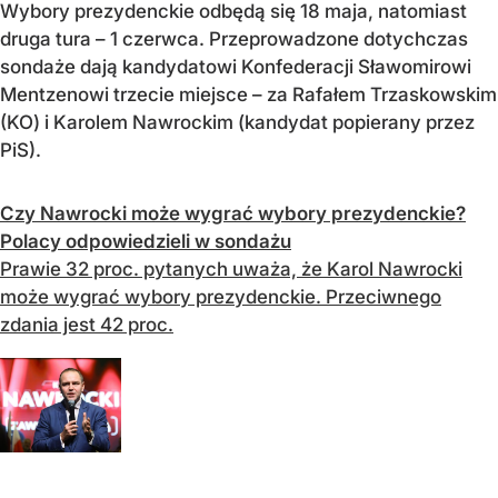
Wybory prezydenckie odbędą się 18 maja, natomiast
druga tura – 1 czerwca. Przeprowadzone dotychczas
sondaże dają kandydatowi Konfederacji Sławomirowi
Mentzenowi trzecie miejsce – za Rafałem Trzaskowskim
(KO) i Karolem Nawrockim (kandydat popierany przez
PiS).
Czy Nawrocki może wygrać wybory prezydenckie?
Polacy odpowiedzieli w sondażu
Prawie 32 proc. pytanych uważa, że Karol Nawrocki
może wygrać wybory prezydenckie. Przeciwnego
zdania jest 42 proc.