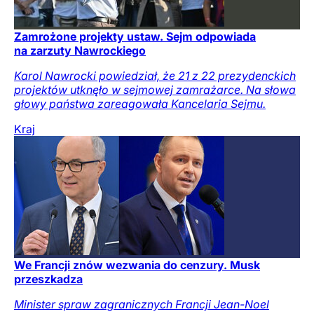
Zamrożone projekty ustaw. Sejm odpowiada
na zarzuty Nawrockiego
Karol Nawrocki powiedział, że 21 z 22 prezydenckich
projektów utknęło w sejmowej zamrażarce. Na słowa
głowy państwa zareagowała Kancelaria Sejmu.
Kraj
We Francji znów wezwania do cenzury. Musk
przeszkadza
Minister spraw zagranicznych Francji Jean-Noel