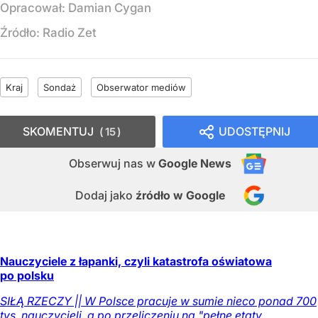
Opracował:
Damian Cygan
Źródło:
Radio Zet
Kraj
Sondaż
Obserwator mediów
SKOMENTUJ
UDOSTĘPNIJ
15
Obserwuj nas
w
Google News
Dodaj jako
źródło w Google
Nauczyciele z łapanki, czyli katastrofa oświatowa
po polsku
SIŁĄ RZECZY || W Polsce pracuje w sumie nieco ponad 700
tys. nauczycieli, a po przeliczeniu na "pełne etaty