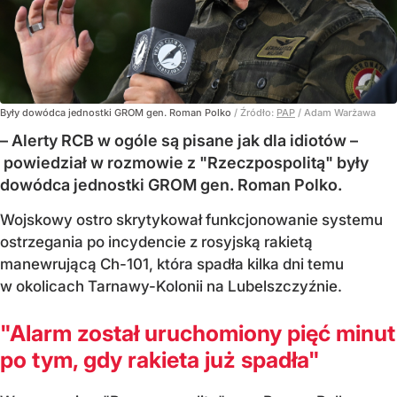
Były dowódca jednostki GROM gen. Roman Polko
/ Źródło:
PAP
/
Adam Warżawa
– Alerty RCB w ogóle są pisane jak dla idiotów –
powiedział w rozmowie z "Rzeczpospolitą" były
dowódca jednostki GROM gen. Roman Polko.
Wojskowy ostro skrytykował funkcjonowanie systemu
ostrzegania po incydencie z rosyjską rakietą
manewrującą Ch-101, która spadła kilka dni temu
w okolicach Tarnawy-Kolonii na Lubelszczyźnie.
"Alarm został uruchomiony pięć minut
po tym, gdy rakieta już spadła"