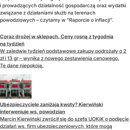
i prowadzących działalność gospodarczą oraz wydatki
związane z działaniami służb na terenach
powodziowych – czytamy w "Raporcie o inflacji".
Coraz drożej w sklepach. Ceny rosną z tygodnia
na tydzień
W zaledwie tydzień podstawowe zakupy podrożały o 2
zł i 13 gr – wynika z nowego zestawienia cenowego.
Te dane niepokoją.
Ubezpieczyciele zaniżają kwoty? Kierwiński
interweniuje ws. powodzian
Marcin Kierwiński zwrócił się do szefa UOKiK o podjęcie
działań ws. firm ubezpieczeniowych, które mogą