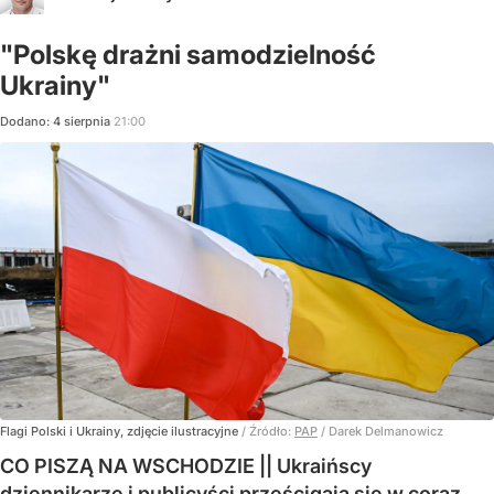
"Polskę drażni samodzielność
Ukrainy"
Dodano:
4
sierpnia
21:00
Flagi Polski i Ukrainy, zdjęcie ilustracyjne
/ Źródło:
PAP
/
Darek Delmanowicz
CO PISZĄ NA WSCHODZIE || Ukraińscy
dziennikarze i publicyści prześcigają się w coraz