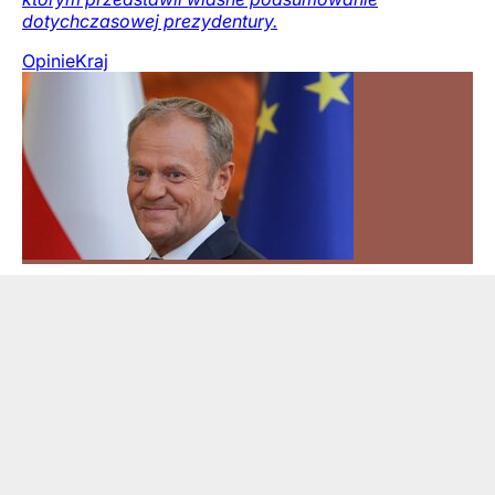
dotychczasowej prezydentury.
Opinie
Kraj