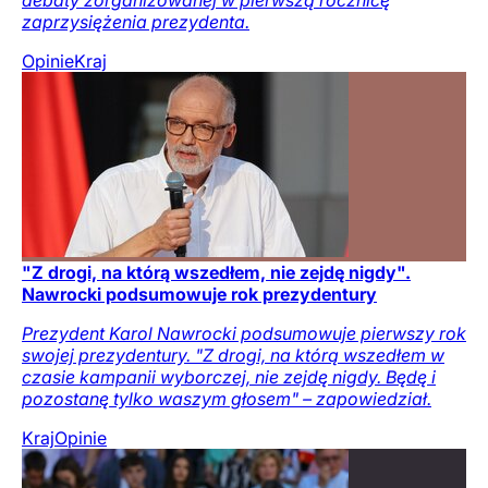
zaprzysiężenia prezydenta.
Opinie
Kraj
"Z drogi, na którą wszedłem, nie zejdę nigdy".
Nawrocki podsumowuje rok prezydentury
Prezydent Karol Nawrocki podsumowuje pierwszy rok
swojej prezydentury. "Z drogi, na którą wszedłem w
czasie kampanii wyborczej, nie zejdę nigdy. Będę i
pozostanę tylko waszym głosem" – zapowiedział.
Kraj
Opinie