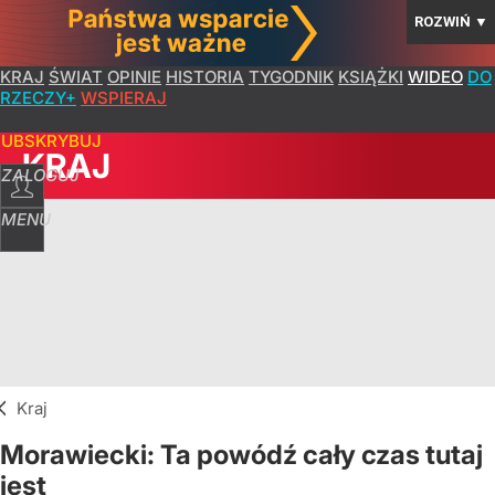
ROZWIŃ
▼
KRAJ
ŚWIAT
OPINIE
HISTORIA
TYGODNIK
KSIĄŻKI
WIDEO
DO
RZECZY+
WSPIERAJ
SUBSKRYBUJ
KRAJ
ZALOGUJ
MENU
Kraj
Morawiecki: Ta powódź cały czas tutaj
jest