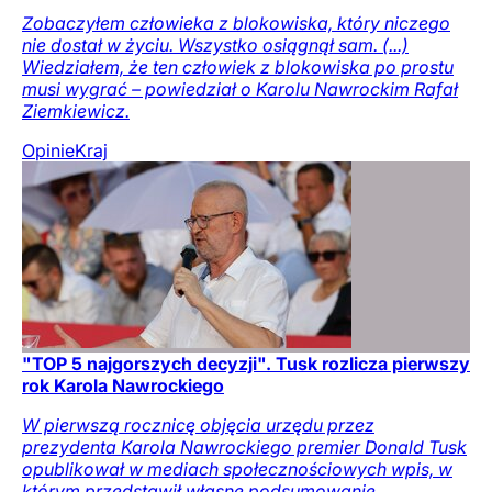
Zobaczyłem człowieka z blokowiska, który niczego
nie dostał w życiu. Wszystko osiągnął sam. (...)
Wiedziałem, że ten człowiek z blokowiska po prostu
musi wygrać – powiedział o Karolu Nawrockim Rafał
Ziemkiewicz.
Opinie
Kraj
"TOP 5 najgorszych decyzji". Tusk rozlicza pierwszy
rok Karola Nawrockiego
W pierwszą rocznicę objęcia urzędu przez
prezydenta Karola Nawrockiego premier Donald Tusk
opublikował w mediach społecznościowych wpis, w
którym przedstawił własne podsumowanie