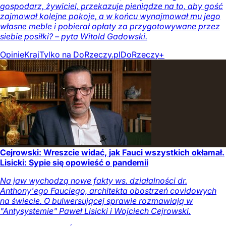
gospodarz, żywiciel, przekazuje pieniądze na to, aby gość
zajmował kolejne pokoje, a w końcu wynajmował mu jego
własne meble i pobierał opłaty za przygotowywane przez
siebie posiłki? – pyta Witold Gadowski.
Opinie
Kraj
Tylko na DoRzeczy.pl
DoRzeczy+
Cejrowski: Wreszcie widać, jak Fauci wszystkich okłamał.
Lisicki: Sypie się opowieść o pandemii
Na jaw wychodzą nowe fakty ws. działalności dr.
Anthony'ego Fauciego, architekta obostrzeń covidowych
na świecie. O bulwersującej sprawie rozmawiają w
"Antysystemie" Paweł Lisicki i Wojciech Cejrowski.