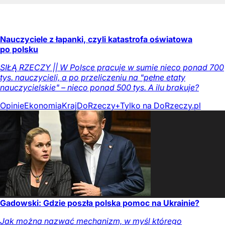
Nauczyciele z łapanki, czyli katastrofa oświatowa
po polsku
SIŁĄ RZECZY || W Polsce pracuje w sumie nieco ponad 700
tys. nauczycieli, a po przeliczeniu na "pełne etaty
nauczycielskie" – nieco ponad 500 tys. A ilu brakuje?
Opinie
Ekonomia
Kraj
DoRzeczy+
Tylko na DoRzeczy.pl
Gadowski: Gdzie poszła polska pomoc na Ukrainie?
Jak można nazwać mechanizm, w myśl którego