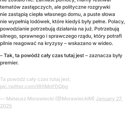
tematów zastępczych, ale polityczne rozgrywki
nie zastąpią ciepła własnego domu, a puste słowa
nie wypełnią lodówek, które kiedyś były pełne. Polacy,
powodzianie potrzebują działania na już. Potrzebują
silnego, sprawnego i sprawczego rządu, który potrafi
pilnie reagować na kryzysy – wskazano w wideo.
–
Tak, ta powódź cały czas tutaj jes
t – zaznacza były
premier.
Ta powódź cały czas tutaj jest.
pic.twitter.com/tR0MoYDQbg
— Mateusz Morawiecki (@MorawieckiM)
January 27,
2025