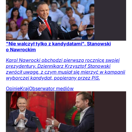
"Nie walczył tylko z kandydatami". Stanowski
o Nawrockim
Karol Nawrocki obchodzi pierwszą rocznicę swojej
prezydentury. Dziennikarz Krzysztof Stanowski
zwrócił uwagę, z czym musiał się mierzyć w kampanii
wyborczej kandydat, popierany przez PiS.
Opinie
Kraj
Obserwator mediów