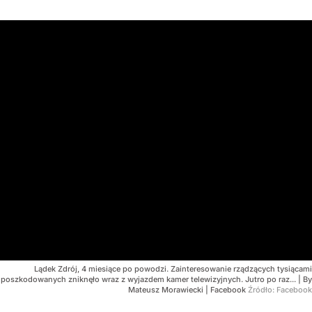
Lądek Zdrój, 4 miesiące po powodzi. Zainteresowanie rządzących tysiącami
poszkodowanych zniknęło wraz z wyjazdem kamer telewizyjnych. Jutro po raz... | By
Mateusz Morawiecki | Facebook
Źródło:
Facebook