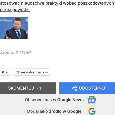
stosować nieuczciwe praktyki wobec poszkodowanych
przez powódź.
Źródło:
X
/
NBP
Kraj
Obserwator mediów
SKOMENTUJ
UDOSTĘPNIJ
1
Obserwuj nas
w
Google News
Dodaj jako
źródło w Google