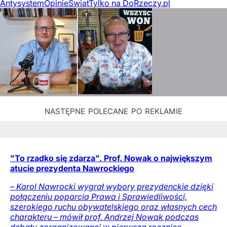
Antysystem
Opinie
Świat
Tylko na DoRzeczy.pl
"To rzadko się zdarza". Prof. Nowak o największym
atucie prezydenta Nawrockiego
– Karol Nawrocki wygrał wybory prezydenckie dzięki
połączeniu poparcia Prawa i Sprawiedliwości,
szerokiego ruchu obywatelskiego oraz własnych cech
charakteru – mówił prof. Andrzej Nowak podczas
debaty zorganizowanej w pierwszą rocznicę