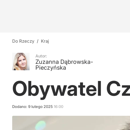
Ukryta prawda o Powstaniu Warszawskim?
26
Raport Faziego. Krasnodębski: Ingerencja była
Do Rzeczy
/
Kraj
10
Autor:
Zuzanna Dąbrowska-
Pieczyńska
Nowakowska pozytywnie o Nawrockim. "Wszystk
Obywatel C
4
Dodano:
9
lutego
2025
16:00