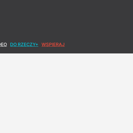
ładzy?
DEO
DO RZECZY+
WSPIERAJ
broń"