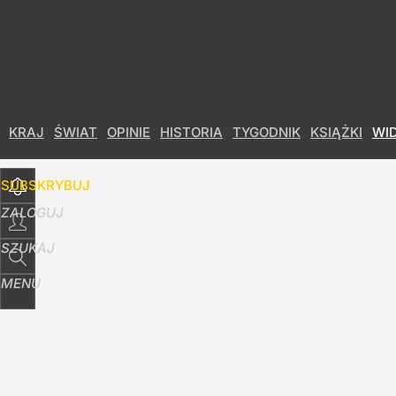
Udostępnij
11
Skomentuj
KRAJ
ŚWIAT
OPINIE
HISTORIA
TYGODNIK
KSIĄŻKI
WI
SUBSKRYBUJ
ZALOGUJ
SZUKAJ
MENU