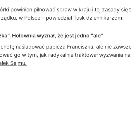
zwórki powinien pilnować spraw w kraju i tej zasady 
rządku, w Polsce – powiedział Tusk dziennikarzom.
a". Hołownia wyznał, że jest jedno "ale"
hotę naśladować papieża Franciszka, ale nie zawsze 
ować go w tym, jak radykalnie traktował wyzwania na
łek Sejmu.