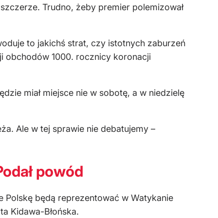
 szczerze. Trudno, żeby premier polemizował
woduje to jakichś strat, czy istotnych zaburzeń
ji obchodów 1000. rocznicy koronacji
dzie miał miejsce nie w sobotę, a w niedzielę
ża. Ale w tej sprawie nie debatujemy –
 Podał powód
że Polskę będą reprezentować w Watykanie
ata Kidawa-Błońska.