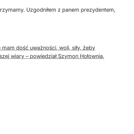
się trzymamy. Uzgodniłem z panem prezydentem,
mam dość uważności, woli, siły, żeby
szej wiary – powiedział Szymon Hołownia,