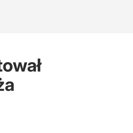
tował
ża