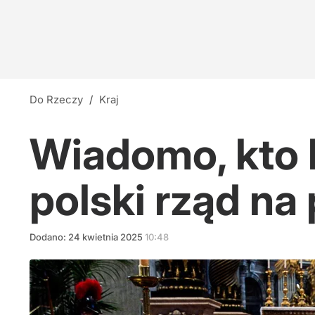
Do Rzeczy
/
Kraj
Wiadomo, kto 
polski rząd na
Dodano:
24
kwietnia
2025
10:48