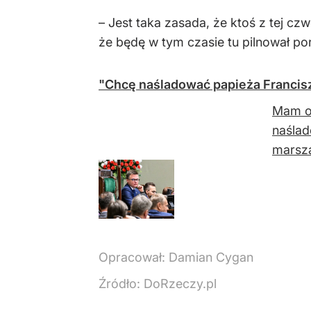
– Jest taka zasada, że ktoś z tej c
że będę w tym czasie tu pilnował po
"Chcę naśladować papieża Franciszk
Mam oc
naślad
marsza
Opracował:
Damian Cygan
Źródło:
DoRzeczy.pl