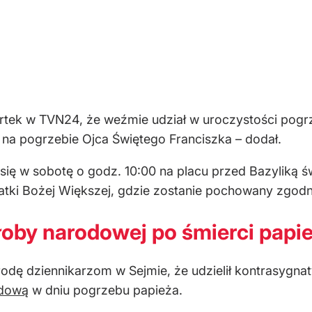
rtek w TVN24, że weźmie udział w uroczystości pog
a pogrzebie Ojca Świętego Franciszka – dodał.
ę w sobotę o godz. 10:00 na placu przed Bazyliką św
atki Bożej Większej, gdzie zostanie pochowany zgodn
łoby narodowej po śmierci papi
rodę dziennikarzom w Sejmie, że udzielił kontrasygn
odową
w dniu pogrzebu papieża.