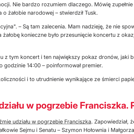
mocji. Nie bardzo rozumiem dlaczego. Mówię zupełnie
 o żałobie narodowej – stwierdził Tusk.
ykcyjna". – Są tam zalecenia. Mam nadzieję, że nie spo
a żałobę konieczne było przesunięcie koncertu z okaz
 z tym koncert i ten największy pokaz dronów, jaki bę
o godzinie 14:00 – poinformował premier.
iczności i to utrudnienie wynikające ze śmierci papie
działu w pogrzebie Franciszka.
źmie udziału w pogrzebie Franciszka
. Zapowiedział, 
łkowie Sejmu i Senatu – Szymon Hołownia i Małgorz