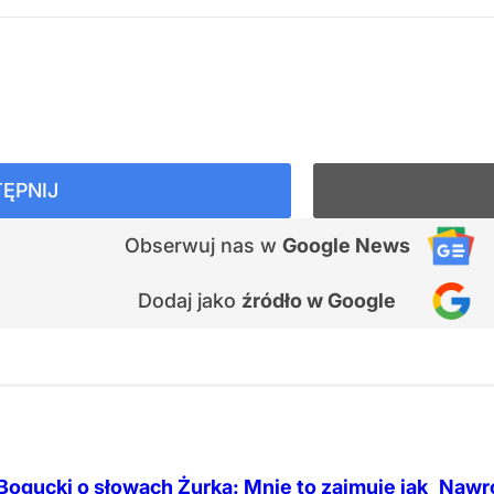
ĘPNIJ
Obserwuj nas
w
Google News
Dodaj jako
źródło w Google
Bogucki o słowach Żurka: Mnie to zajmuje jak
Nawro