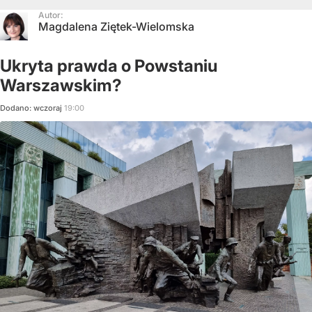
Autor:
Magdalena Ziętek-Wielomska
Ukryta prawda o Powstaniu
Warszawskim?
Dodano:
wczoraj
19:00