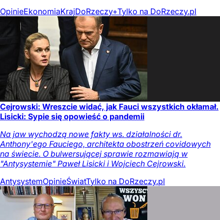
Opinie
Ekonomia
Kraj
DoRzeczy+
Tylko na DoRzeczy.pl
Cejrowski: Wreszcie widać, jak Fauci wszystkich okłamał.
Lisicki: Sypie się opowieść o pandemii
Na jaw wychodzą nowe fakty ws. działalności dr.
Anthony'ego Fauciego, architekta obostrzeń covidowych
na świecie. O bulwersującej sprawie rozmawiają w
"Antysystemie" Paweł Lisicki i Wojciech Cejrowski.
Antysystem
Opinie
Świat
Tylko na DoRzeczy.pl