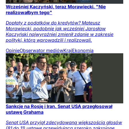
Wcześniej Kaczyński, teraz Morawiecki. "Nie
realizowałbym tego"
Dopłaty z podatków do kredytów? Mateusz
Morawiecki, podobnie jak wcześniej Jarosław
Kaczyński najwyraźniej zmienił zdanie w zakresie
polityki, którą wprowadzili i realizowali.
Opinie
Obserwator mediów
Kraj
Ekonomia
Sankcje na Rosję i Iran. Senat USA przegłosował
ustawę Grahama
Senat USA przyjął zdecydowaną większością głosów
(81 do 11) ustawę przewidującą szeroko zakrojone