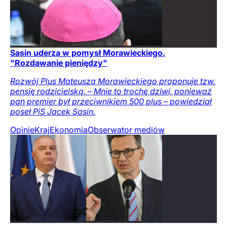
Sasin uderza w pomysł Morawieckiego.
"Rozdawanie pieniędzy"
Rozwój Plus Mateusza Morawieckiego proponuje tzw.
pensję rodzicielską. – Mnie to trochę dziwi, ponieważ
pan premier był przeciwnikiem 500 plus – powiedział
poseł PiS Jacek Sasin.
Opinie
Kraj
Ekonomia
Obserwator mediów