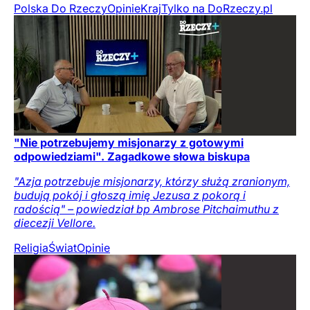
Polska Do Rzeczy
Opinie
Kraj
Tylko na DoRzeczy.pl
"Nie potrzebujemy misjonarzy z gotowymi
odpowiedziami". Zagadkowe słowa biskupa
"Azja potrzebuje misjonarzy, którzy służą zranionym,
budują pokój i głoszą imię Jezusa z pokorą i
radością" – powiedział bp Ambrose Pitchaimuthu z
diecezji Vellore.
Religia
Świat
Opinie