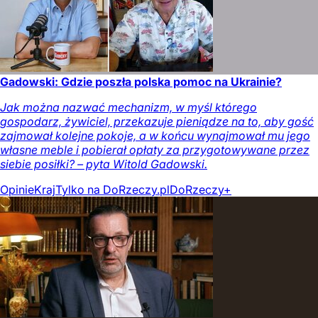
Gadowski: Gdzie poszła polska pomoc na Ukrainie?
Jak można nazwać mechanizm, w myśl którego
gospodarz, żywiciel, przekazuje pieniądze na to, aby gość
zajmował kolejne pokoje, a w końcu wynajmował mu jego
własne meble i pobierał opłaty za przygotowywane przez
siebie posiłki? – pyta Witold Gadowski.
Opinie
Kraj
Tylko na DoRzeczy.pl
DoRzeczy+