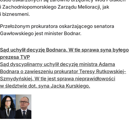
i Zachodniopomorskiego Zarządu Melioracji, jak
i biznesmeni.
Przełożonym prokuratora oskarżającego senatora
Gawłowskiego jest minister Bodnar.
Sąd uchylił decyzję Bodnara. W tle sprawa syna byłego
prezesa TVP
Sąd dyscyplinarny uchylił decyzję ministra Adama
Bodnara o zawieszeniu prokurator Teresy Rutkowskiej-
Szmydyńskiej. W tle jest sprawa nieprawidłowości
w śledztwie dot. syna Jacka Kurskiego.