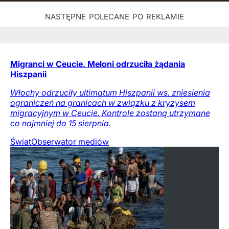
Migranci w Ceucie. Meloni odrzuciła żądania
Hiszpanii
Włochy odrzuciły ultimatum Hiszpanii ws. zniesienia
ograniczeń na granicach w związku z kryzysem
migracyjnym w Ceucie. Kontrole zostaną utrzymane
co najmniej do 15 sierpnia.
Świat
Obserwator mediów