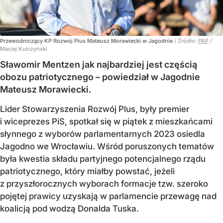
Przewodniczący KP Rozwój Plus Mateusz Morawiecki w Jagodnie
/ Źródło:
PAP
/
Maciej Kulczyński
Sławomir Mentzen jak najbardziej jest częścią
obozu patriotycznego – powiedział w Jagodnie
Mateusz Morawiecki.
Lider Stowarzyszenia Rozwój Plus, były premier
i wiceprezes PiS, spotkał się w piątek z mieszkańcami
słynnego z wyborów parlamentarnych 2023 osiedla
Jagodno we Wrocławiu. Wśród poruszonych tematów
była kwestia składu partyjnego potencjalnego rządu
patriotycznego, który miałby powstać, jeżeli
z przyszłorocznych wyborach formacje tzw. szeroko
pojętej prawicy uzyskają w parlamencie przewagę nad
koalicją pod wodzą Donalda Tuska.