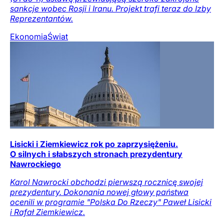
sankcje wobec Rosji i Iranu. Projekt trafi teraz do Izby
Reprezentantów.
Ekonomia
Świat
Lisicki i Ziemkiewicz rok po zaprzysiężeniu.
O silnych i słabszych stronach prezydentury
Nawrockiego
Karol Nawrocki obchodzi pierwszą rocznicę swojej
prezydentury. Dokonania nowej głowy państwa
ocenili w programie "Polska Do Rzeczy" Paweł Lisicki
i Rafał Ziemkiewicz.