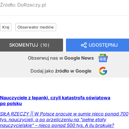
Źródło:
DoRzeczy.pl
Kraj
Obserwator mediów
SKOMENTUJ
UDOSTĘPNIJ
10
Obserwuj nas
w
Google News
Dodaj jako
źródło w Google
Nauczyciele z łapanki, czyli katastrofa oświatowa
po polsku
SIŁĄ RZECZY || W Polsce pracuje w sumie nieco ponad 700
tys. nauczycieli, a po przeliczeniu na "pełne etaty
nauczycielskie" – nieco ponad 500 tys. A ilu brakuje?