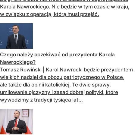
Karola Nawrockiego. Nie będzie w tym czasie w kraju,
w związku z operacją, którą musi przejść.
Czego należy oczekiwać od prezydenta Karola
Nawrockiego?
Tomasz Rowiński | Karol Nawrocki będzie prezydentem
wielkich nadziei dla obozu patriotycznego w Polsce,
ale także dla opinii katolickiej. Te dwie sprawy,
umiłowanie ojczyzny i zasad dobrej polityki, które
wywodzimy z tradycji tysiąca lat...