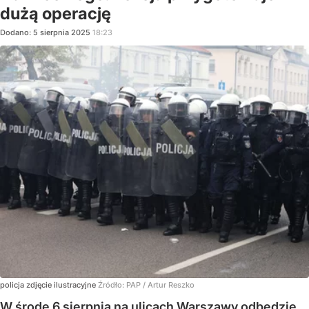
dużą operację
Dodano:
5
sierpnia
2025
18:23
policja zdjęcie ilustracyjne
Źródło:
PAP
/
Artur Reszko
W środę 6 sierpnia na ulicach Warszawy odbędzie