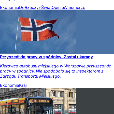
Ekonomia
DoRzeczy+
Świat
Opinie
W numerze
Przyszedł do pracy w spódnicy. Został ukarany
Kierowca autobusu miejskiego w Warszawie przyszedł do
pracy w spódnicy. Nie spodobało się to inspektorom z
Zarządu Transportu Miejskiego.
Ekonomia
Kraj