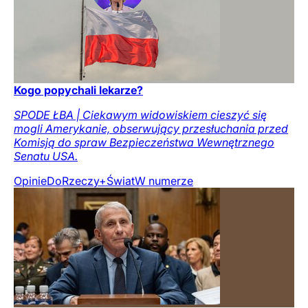
Kogo popychali lekarze?
SPODE ŁBA | Ciekawym widowiskiem cieszyć się
mogli Amerykanie, obserwujący przesłuchania przed
Komisją do spraw Bezpieczeństwa Wewnętrznego
Senatu USA.
Opinie
DoRzeczy+
Świat
W numerze