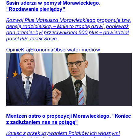
Sasin uderza w pomysł Morawieckiego.
"Rozdawanie pieniędzy"
Rozwój Plus Mateusza Morawieckiego proponuje tzw.
pensję rodzicielską. – Mnie to trochę dziwi, ponieważ
pan premier był przeciwnikiem 500 plus – powiedział
poseł PiS Jacek Sasin.
Opinie
Kraj
Ekonomia
Obserwator mediów
Mentzen ostro o propozycji Morawieckiego. "Koniec
z zadłużaniem nas na potęgę"
Koniec z przekupywaniem Polaków ich własnymi