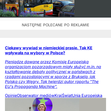
Ciekawy wywiad w niemieckiej prasie. Tak KE
wpływała na wybory w Polsce?
Pieniądze dawane przez Komisję Europejską
organizacjom pozarządowym miały służyć m.in. na
kształtowanie debaty politycznej w państwach z
rządami pozostającymi w sporze z Brukselą, jak
Polska czy Węgry. Tak twierdzi autor raportu "The
EU’s Propaganda Machine".
Opinie
Obserwator mediów
Kraj
Świat
Unia Europejska