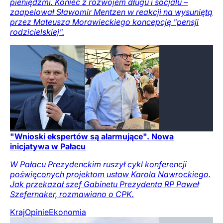
pieniędzmi. Koniec z rozwojem długu i socjalu –
zaapelował Sławomir Mentzen w reakcji na wysuniętą
przez Mateusza Morawieckiego koncepcję "pensji
rodzicielskiej".
"Wnioski ekspertów są alarmujące". Nowa
inicjatywa w Pałacu
W Pałacu Prezydenckim ruszył cykl konferencji
poświęconych projektom ustaw Karola Nawrockiego.
Jak przekazał szef Gabinetu Prezydenta RP Paweł
Szefernaker, rozmawiano o CPK.
Kraj
Opinie
Ekonomia