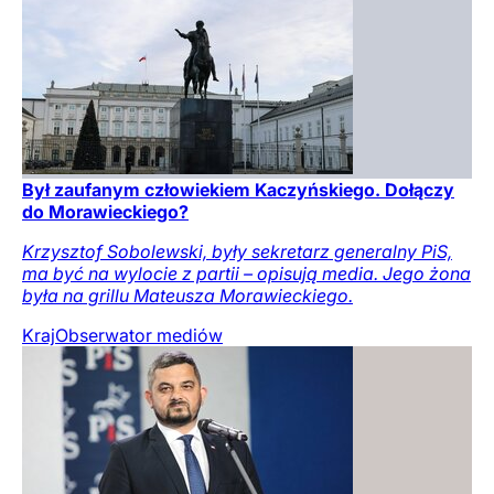
Był zaufanym człowiekiem Kaczyńskiego. Dołączy
do Morawieckiego?
Krzysztof Sobolewski, były sekretarz generalny PiS,
ma być na wylocie z partii – opisują media. Jego żona
była na grillu Mateusza Morawieckiego.
Kraj
Obserwator mediów