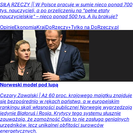
SIŁĄ RZECZY || W Polsce pracuje w sumie nieco ponad 700
tys. nauczycieli, a po przeliczeniu na "pełne etaty
nauczycielskie" – nieco ponad 500 tys. A ilu brakuje?
Opinie
Ekonomia
Kraj
DoRzeczy+
Tylko na DoRzeczy.pl
Norweski model pod lupą
Cezary Zawalski | Aż 60 proc. krajowego majątku znajduje
się bezpośrednio w rękach państwa, a w europejskim
rankingu skali własności publicznej Norwegię wyprzedzają
jedynie Białoruś i Rosja. Krytycy tego systemu słusznie
zauważają, że zamożność Oslo to nie zasługa genialnych
urzędników, lecz unikalnej obfitości surowców
energetycznych.