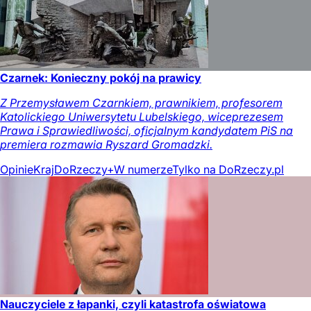
Czarnek: Konieczny pokój na prawicy
Z Przemysławem Czarnkiem, prawnikiem, profesorem
Katolickiego Uniwersytetu Lubelskiego, wiceprezesem
Prawa i Sprawiedliwości, oficjalnym kandydatem PiS na
premiera rozmawia Ryszard Gromadzki.
Opinie
Kraj
DoRzeczy+
W numerze
Tylko na DoRzeczy.pl
Nauczyciele z łapanki, czyli katastrofa oświatowa