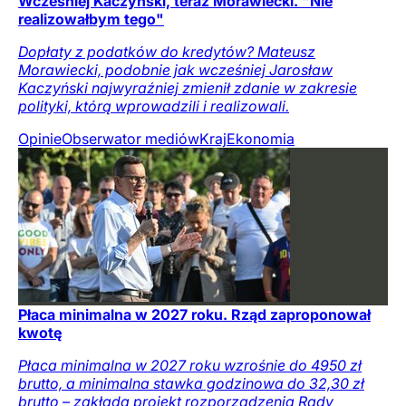
Wcześniej Kaczyński, teraz Morawiecki. "Nie
realizowałbym tego"
Dopłaty z podatków do kredytów? Mateusz
Morawiecki, podobnie jak wcześniej Jarosław
Kaczyński najwyraźniej zmienił zdanie w zakresie
polityki, którą wprowadzili i realizowali.
Opinie
Obserwator mediów
Kraj
Ekonomia
Płaca minimalna w 2027 roku. Rząd zaproponował
kwotę
Płaca minimalna w 2027 roku wzrośnie do 4950 zł
brutto, a minimalna stawka godzinowa do 32,30 zł
brutto – zakłada projekt rozporządzenia Rady