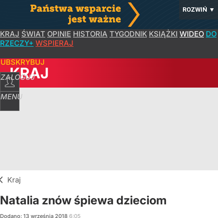
ROZWIŃ
▼
KRAJ
ŚWIAT
OPINIE
HISTORIA
TYGODNIK
KSIĄŻKI
WIDEO
DO
RZECZY+
WSPIERAJ
SUBSKRYBUJ
KRAJ
ZALOGUJ
MENU
Kraj
Natalia znów śpiewa dzieciom
Dodano:
13
września
2018
6:05