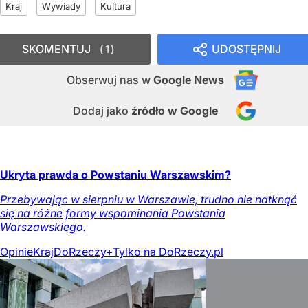
Kraj
Wywiady
Kultura
SKOMENTUJ
UDOSTĘPNIJ
1
Obserwuj nas
w
Google News
Dodaj jako
źródło w Google
Ukryta prawda o Powstaniu Warszawskim?
Przebywając w sierpniu w Warszawie, trudno nie natknąć
się na różne formy wspominania Powstania
Warszawskiego.
Opinie
Kraj
DoRzeczy+
Tylko na DoRzeczy.pl