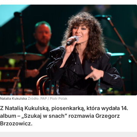
Natalia Kukulska
Źródło:
PAP
/
Piotr Polak
Z Natalią Kukulską, piosenkarką, która wydała 14.
album – „Szukaj w snach” rozmawia Grzegorz
Brzozowicz.