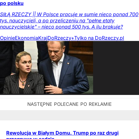
po polsku
SIŁĄ RZECZY || W Polsce pracuje w sumie nieco ponad 700
tys. nauczycieli, a po przeliczeniu na "pełne etaty
nauczycielskie" – nieco ponad 500 tys. A ilu brakuje?
Opinie
Ekonomia
Kraj
DoRzeczy+
Tylko na DoRzeczy.pl
Rewolucja w Białym Domu. Trump po raz drugi