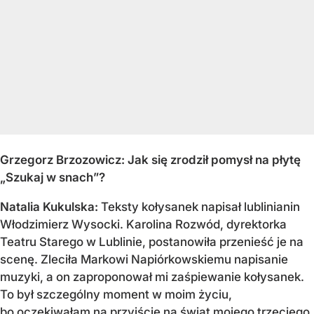
Grzegorz Brzozowicz: Jak się zrodził pomysł na płytę
„Szukaj w snach”?
Natalia Kukulska:
Teksty kołysanek napisał lublinianin
Włodzimierz Wysocki. Karolina Rozwód, dyrektorka
Teatru Starego w Lublinie, postanowiła przenieść je na
scenę. Zleciła Markowi Napiórkowskiemu napisanie
muzyki, a on zaproponował mi zaśpiewanie kołysanek.
To był szczególny moment w moim życiu,
bo oczekiwałam na przyjście na świat mojego trzeciego