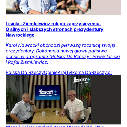
Lisicki i Ziemkiewicz rok po zaprzysiężeniu.
O silnych i słabszych stronach prezydentury
Nawrockiego
Karol Nawrocki obchodzi pierwszą rocznicę swojej
prezydentury. Dokonania nowej głowy państwa
ocenili w programie "Polska Do Rzeczy" Paweł Lisicki
i Rafał Ziemkiewicz.
Polska Do Rzeczy
Opinie
Kraj
Tylko na DoRzeczy.pl