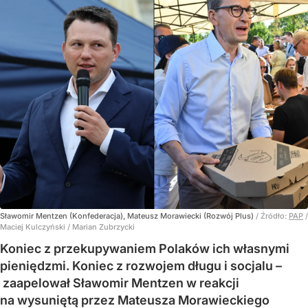
Sławomir Mentzen (Konfederacja), Mateusz Morawiecki (Rozwój Plus)
/ Źródło:
PAP
/
Maciej Kulczyński / Marian Zubrzycki
Koniec z przekupywaniem Polaków ich własnymi
pieniędzmi. Koniec z rozwojem długu i socjalu –
zaapelował Sławomir Mentzen w reakcji
na wysuniętą przez Mateusza Morawieckiego