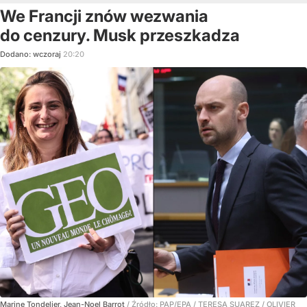
We Francji znów wezwania
do cenzury. Musk przeszkadza
Dodano:
wczoraj
20:20
Marine Tondelier, Jean-Noel Barrot
/ Źródło:
PAP/EPA
/
TERESA SUAREZ / OLIVIER