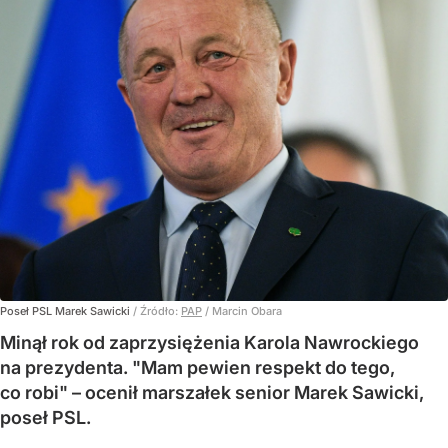
Poseł PSL Marek Sawicki
/ Źródło:
PAP
/
Marcin Obara
Minął rok od zaprzysiężenia Karola Nawrockiego
na prezydenta. "Mam pewien respekt do tego,
co robi" – ocenił marszałek senior Marek Sawicki,
poseł PSL.