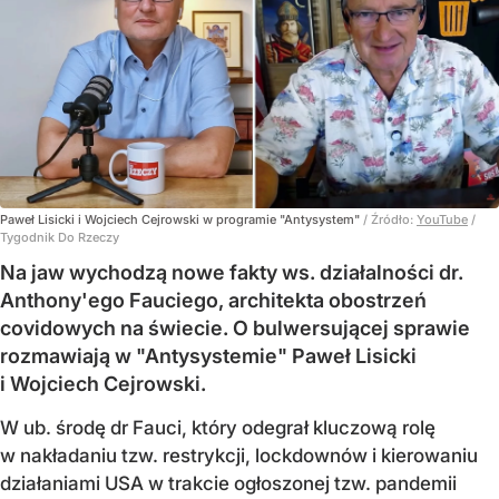
Paweł Lisicki i Wojciech Cejrowski w programie "Antysystem"
/ Źródło:
YouTube
/
Tygodnik Do Rzeczy
Na jaw wychodzą nowe fakty ws. działalności dr.
Anthony'ego Fauciego, architekta obostrzeń
covidowych na świecie. O bulwersującej sprawie
rozmawiają w "Antysystemie" Paweł Lisicki
i Wojciech Cejrowski.
W ub. środę dr Fauci, który odegrał kluczową rolę
w nakładaniu tzw. restrykcji, lockdownów i kierowaniu
działaniami USA w trakcie ogłoszonej tzw. pandemii