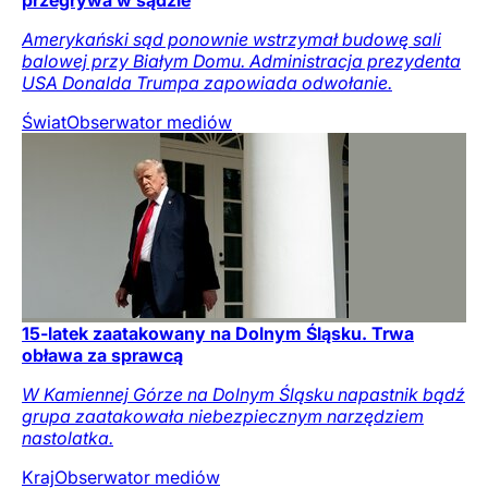
przegrywa w sądzie
Amerykański sąd ponownie wstrzymał budowę sali
balowej przy Białym Domu. Administracja prezydenta
USA Donalda Trumpa zapowiada odwołanie.
Świat
Obserwator mediów
15-latek zaatakowany na Dolnym Śląsku. Trwa
obława za sprawcą
W Kamiennej Górze na Dolnym Śląsku napastnik bądź
grupa zaatakowała niebezpiecznym narzędziem
nastolatka.
Kraj
Obserwator mediów