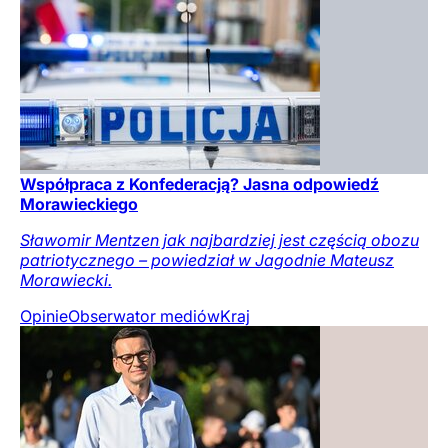
Współpraca z Konfederacją? Jasna odpowiedź
Morawieckiego
Sławomir Mentzen jak najbardziej jest częścią obozu
patriotycznego – powiedział w Jagodnie Mateusz
Morawiecki.
Opinie
Obserwator mediów
Kraj