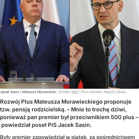
Jacek Sasin / Mateusz Morawiecki
/ Źródło:
PAP
/
Piotr Nowak / Marcin Obara
Rozwój Plus Mateusza Morawieckiego proponuje
tzw. pensję rodzicielską. – Mnie to trochę dziwi,
ponieważ pan premier był przeciwnikiem 500 plus –
powiedział poseł PiS Jacek Sasin.
Były premier zapowiedział w piątek, za pośrednictwem