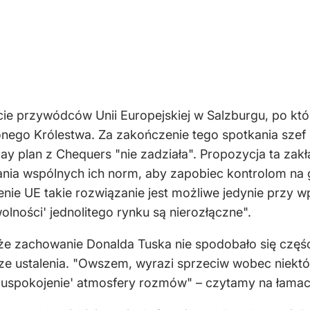
e przywódców Unii Europejskiej w Salzburgu, po który
ego Królestwa. Za zakończenie tego spotkania szef R
y plan z Chequers "nie zadziała". Propozycja ta z
ia wspólnych ich norm, aby zapobiec kontrolom na gran
enie UE takie rozwiązanie jest możliwe jedynie prz
wolności' jednolitego rynku są nierozłączne".
 że zachowanie Donalda Tuska nie spodobało się częś
ze ustalenia. "Owszem, wyrazi sprzeciw wobec niektór
o 'uspokojenie' atmosfery rozmów" – czytamy na łamac