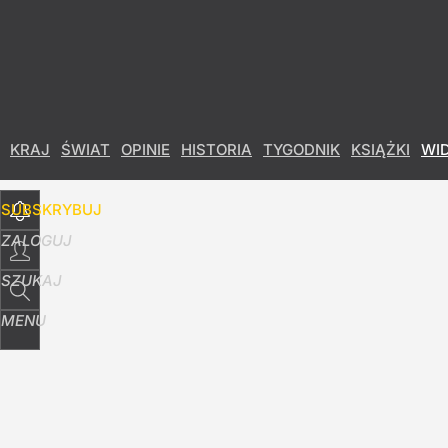
Udostępnij
237
Skomentuj
"Autorytety" Morawieckiego
KRAJ
ŚWIAT
OPINIE
HISTORIA
TYGODNIK
KSIĄŻKI
WI
9
SUBSKRYBUJ
Marcinkiewicz: Nawrocki ćpa. Wiem, jak wygl
ZALOGUJ
110
SZUKAJ
MENU
Belka o "propagandzie PiS" ws. przyjęcia euro
39