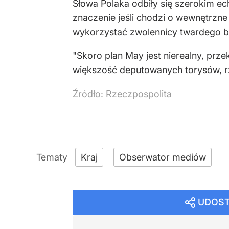
Słowa Polaka odbiły się szerokim ech
znaczenie jeśli chodzi o wewnętrzne 
wykorzystać zwolennicy twardego b
"Skoro plan May jest nierealny, prz
większość deputowanych torysów, rz
Źródło:
Rzeczpospolita
Kraj
Obserwator mediów
UDOST