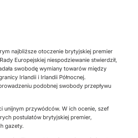
m najbliższe otoczenie brytyjskiej premier
ady Europejskiej niespodziewanie stwierdził,
akładała swobodę wymiany towarów między
icy Irlandii i Irlandii Północnej.
y wprowadzeniu podobnej swobody przepływu
ci unijnym przywódców. W ich ocenie, szef
ych postulatów brytyjskiej premier,
h gazety.