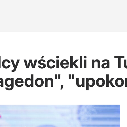
ana
cy wściekli na 
ufundował jasnogórski klasztor?
gedon", "upokor