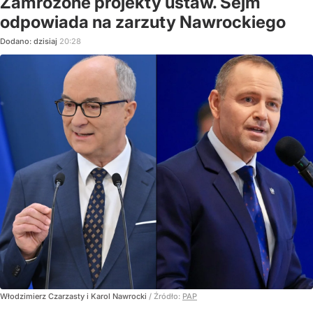
Zamrożone projekty ustaw. Sejm
odpowiada na zarzuty Nawrockiego
Dodano:
dzisiaj
20:28
Włodzimierz Czarzasty i Karol Nawrocki
/ Źródło:
PAP