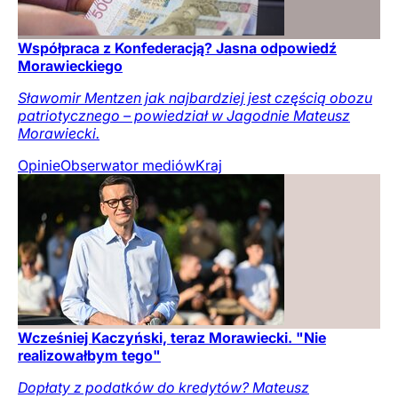
Współpraca z Konfederacją? Jasna odpowiedź
Morawieckiego
Sławomir Mentzen jak najbardziej jest częścią obozu
patriotycznego – powiedział w Jagodnie Mateusz
Morawiecki.
Opinie
Obserwator mediów
Kraj
Wcześniej Kaczyński, teraz Morawiecki. "Nie
realizowałbym tego"
Dopłaty z podatków do kredytów? Mateusz