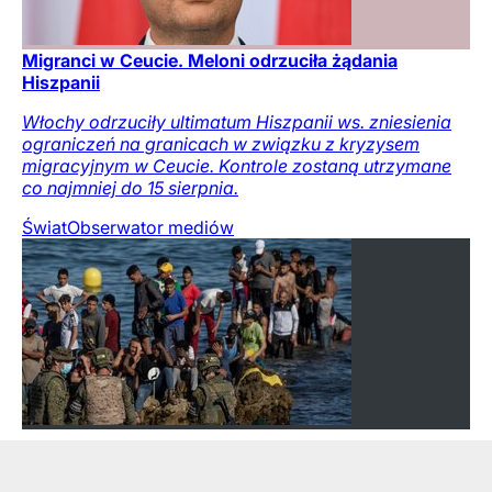
Migranci w Ceucie. Meloni odrzuciła żądania
Hiszpanii
Włochy odrzuciły ultimatum Hiszpanii ws. zniesienia
ograniczeń na granicach w związku z kryzysem
migracyjnym w Ceucie. Kontrole zostaną utrzymane
co najmniej do 15 sierpnia.
Świat
Obserwator mediów