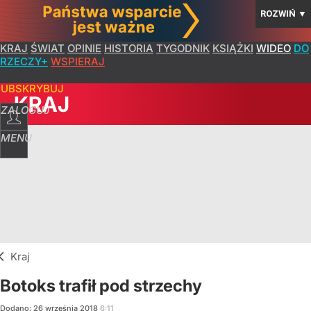
ROZWIŃ
▼
KRAJ
ŚWIAT
OPINIE
HISTORIA
TYGODNIK
KSIĄŻKI
WIDEO
DO
RZECZY+
WSPIERAJ
SUBSKRYBUJ
KRAJ
ZALOGUJ
MENU
Kraj
Botoks trafił pod strzechy
Dodano:
26
września
2018
6:11