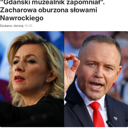
"Gdański muzealnik zapomniał".
Zacharowa oburzona słowami
Nawrockiego
Dodano:
dzisiaj
19:45