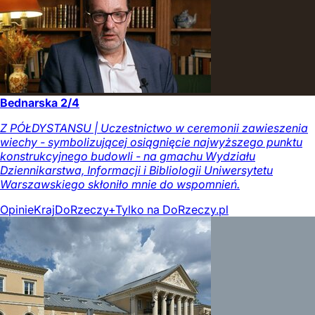
Bednarska 2/4
Z PÓŁDYSTANSU | Uczestnictwo w ceremonii zawieszenia
wiechy - symbolizującej osiągnięcie najwyższego punktu
konstrukcyjnego budowli - na gmachu Wydziału
Dziennikarstwa, Informacji i Bibliologii Uniwersytetu
Warszawskiego skłoniło mnie do wspomnień.
Opinie
Kraj
DoRzeczy+
Tylko na DoRzeczy.pl