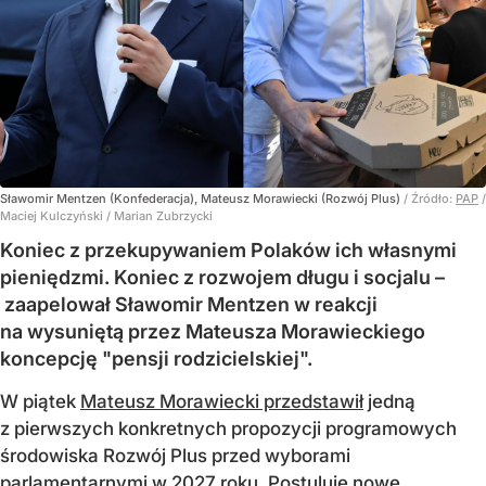
Sławomir Mentzen (Konfederacja), Mateusz Morawiecki (Rozwój Plus)
/ Źródło:
PAP
/
Maciej Kulczyński / Marian Zubrzycki
Koniec z przekupywaniem Polaków ich własnymi
pieniędzmi. Koniec z rozwojem długu i socjalu –
zaapelował Sławomir Mentzen w reakcji
na wysuniętą przez Mateusza Morawieckiego
koncepcję "pensji rodzicielskiej".
W piątek
Mateusz Morawiecki przedstawił
jedną
z pierwszych konkretnych propozycji programowych
środowiska Rozwój Plus przed wyborami
parlamentarnymi w 2027 roku. Postuluje nowe