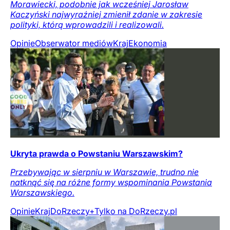
Morawiecki, podobnie jak wcześniej Jarosław
Kaczyński najwyraźniej zmienił zdanie w zakresie
polityki, którą wprowadzili i realizowali.
Opinie
Obserwator mediów
Kraj
Ekonomia
Ukryta prawda o Powstaniu Warszawskim?
Przebywając w sierpniu w Warszawie, trudno nie
natknąć się na różne formy wspominania Powstania
Warszawskiego.
Opinie
Kraj
DoRzeczy+
Tylko na DoRzeczy.pl