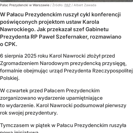
Pałac Prezydencki w Warszawie
/ Źródło:
PAP
/
Albert Zawada
W Pałacu Prezydenckim ruszył cykl konferencji
poświęconych projektom ustaw Karola
Nawrockiego. Jak przekazał szef Gabinetu
Prezydenta RP Paweł Szefernaker, rozmawiano
o CPK.
6 sierpnia 2025 roku Karol Nawrocki złożył przed
Zgromadzeniem Narodowym prezydencką przysięgę,
formalnie obejmując urząd Prezydenta Rzeczypospolitej
Polskiej.
W czwartek przed Pałacem Prezydenckim
zorganizowano wydarzenie upamiętniające
to wydarzenie. Karol Nawrocki podsumował pierwszy
rok swojej prezydentury.
Tymczasem w piątek w Pałacu Prezydenckim ruszyła
nowa inicjatywa.