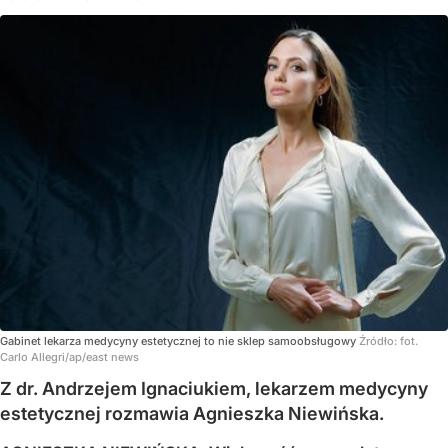
Gabinet lekarza medycyny estetycznej to nie sklep samoobsługowy
Źródło:
fot.
Carlo Allegri/ap/east news
Z dr. Andrzejem Ignaciukiem, lekarzem medycyny
estetycznej rozmawia Agnieszka Niewińska.