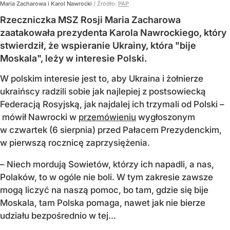
Maria Zacharowa i Karol Nawrocki
/ Źródło:
PAP
Rzeczniczka MSZ Rosji Maria Zacharowa
zaatakowała prezydenta Karola Nawrockiego, który
stwierdził, że wspieranie Ukrainy, która "bije
Moskala", leży w interesie Polski.
W polskim interesie jest to, aby Ukraina i żołnierze
ukraińscy radzili sobie jak najlepiej z postsowiecką
Federacją Rosyjską, jak najdalej ich trzymali od Polski –
mówił Nawrocki w
przemówieniu
wygłoszonym
w czwartek (6 sierpnia) przed Pałacem Prezydenckim,
w pierwszą rocznicę zaprzysiężenia.
– Niech mordują Sowietów, którzy ich napadli, a nas,
Polaków, to w ogóle nie boli. W tym zakresie zawsze
mogą liczyć na naszą pomoc, bo tam, gdzie się bije
Moskala, tam Polska pomaga, nawet jak nie bierze
udziału bezpośrednio w tej...