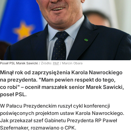
Poseł PSL Marek Sawicki
/ Źródło:
PAP
/
Marcin Obara
Minął rok od zaprzysiężenia Karola Nawrockiego
na prezydenta. "Mam pewien respekt do tego,
co robi" – ocenił marszałek senior Marek Sawicki,
poseł PSL.
W Pałacu Prezydenckim ruszył cykl konferencji
poświęconych projektom ustaw Karola Nawrockiego.
Jak przekazał szef Gabinetu Prezydenta RP Paweł
Szefernaker, rozmawiano o CPK.