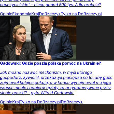
nauczycielskie" – nieco ponad 500 tys. A ilu brakuje?
Opinie
Ekonomia
Kraj
DoRzeczy+
Tylko na DoRzeczy.pl
Gadowski: Gdzie poszła polska pomoc na Ukrainie?
Jak można nazwać mechanizm, w myśl którego
gospodarz, żywiciel, przekazuje pieniądze na to, aby gość
zajmował kolejne pokoje, a w końcu wynajmował mu jego
własne meble i pobierał opłaty za przygotowywane przez
siebie posiłki? – pyta Witold Gadowski.
Opinie
Kraj
Tylko na DoRzeczy.pl
DoRzeczy+