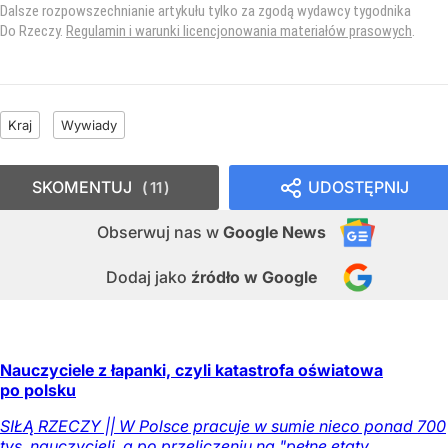
Dalsze rozpowszechnianie artykułu tylko za zgodą wydawcy tygodnika
Do Rzeczy.
Regulamin i warunki licencjonowania materiałów prasowych
.
Kraj
Wywiady
SKOMENTUJ
UDOSTĘPNIJ
11
Obserwuj nas
w
Google News
Dodaj jako
źródło w Google
Nauczyciele z łapanki, czyli katastrofa oświatowa
po polsku
SIŁĄ RZECZY || W Polsce pracuje w sumie nieco ponad 700
tys. nauczycieli, a po przeliczeniu na "pełne etaty