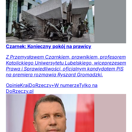
Czarnek: Konieczny pokój na prawicy
Z Przemysławem Czarnkiem, prawnikiem, profesorem
Katolickiego Uniwersytetu Lubelskiego, wiceprezesem
Prawa i Sprawiedliwości, oficjalnym kandydatem PiS
na premiera rozmawia Ryszard Gromadzki.
Opinie
Kraj
DoRzeczy+
W numerze
Tylko na
DoRzeczy.pl