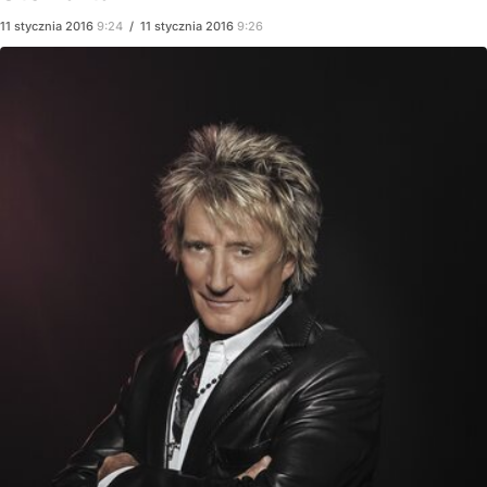
11
stycznia
2016
9:24
/
11
stycznia
2016
9:26