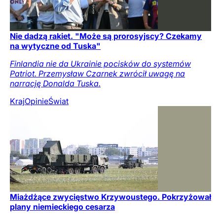
Nie dadzą rakiet. "Może są prorosyjscy? Czekamy
na wytyczne od Tuska"
Finlandia nie da Ukrainie pocisków do systemów
Patriot. Przemysław Czarnek zwrócił uwagę na
narrację Donalda Tuska.
Kraj
Opinie
Świat
Miażdżące zwycięstwo Krzywoustego. Pokrzyżował
plany niemieckiego cesarza