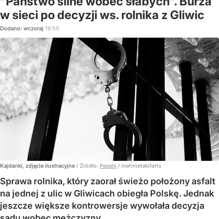
"Państwo silne wobec słabych". Burza
w sieci po decyzji ws. rolnika z Gliwic
Dodano:
wczoraj
19:50
Kajdanki, zdjęcie ilustracyjne
/ Źródło:
Pexels
/
mehmetakifarts
Sprawa rolnika, który zaorał świeżo położony asfalt
na jednej z ulic w Gliwicach obiegła Polskę. Jednak
jeszcze większe kontrowersje wywołała decyzja
sądu wobec mężczyzny.