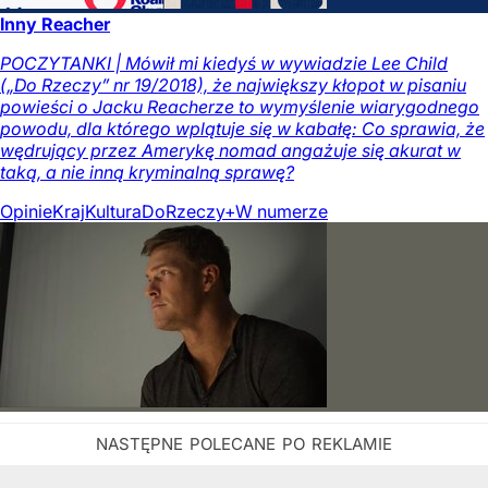
Inny Reacher
POCZYTANKI | Mówił mi kiedyś w wywiadzie Lee Child
(„Do Rzeczy” nr 19/2018), że największy kłopot w pisaniu
powieści o Jacku Reacherze to wymyślenie wiarygodnego
powodu, dla którego wplątuje się w kabałę: Co sprawia, że
wędrujący przez Amerykę nomad angażuje się akurat w
taką, a nie inną kryminalną sprawę?
Opinie
Kraj
Kultura
DoRzeczy+
W numerze