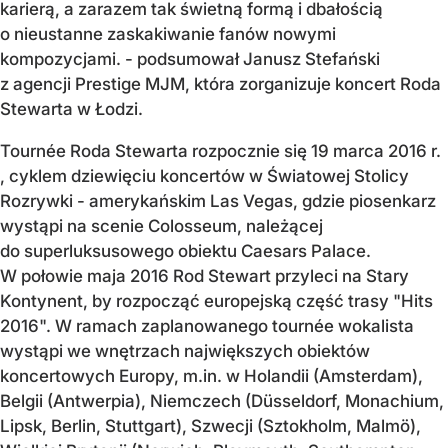
karierą, a zarazem tak świetną formą i dbałością
o nieustanne zaskakiwanie fanów nowymi
kompozycjami. - podsumował Janusz Stefański
z agencji Prestige MJM, która zorganizuje koncert Roda
Stewarta w Łodzi.
Tournée Roda Stewarta rozpocznie się 19 marca 2016 r.
, cyklem dziewięciu koncertów w Światowej Stolicy
Rozrywki - amerykańskim Las Vegas, gdzie piosenkarz
wystąpi na scenie Colosseum, należącej
do superluksusowego obiektu Caesars Palace.
W połowie maja 2016 Rod Stewart przyleci na Stary
Kontynent, by rozpocząć europejską część trasy "Hits
2016". W ramach zaplanowanego tournée wokalista
wystąpi we wnętrzach największych obiektów
koncertowych Europy, m.in. w Holandii (Amsterdam),
Belgii (Antwerpia), Niemczech (Düsseldorf, Monachium,
Lipsk, Berlin, Stuttgart), Szwecji (Sztokholm, Malmö),