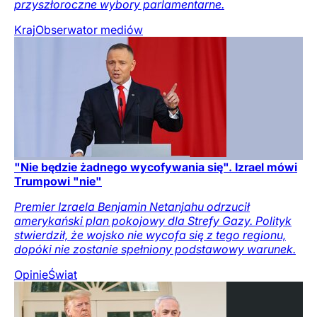
przyszłoroczne wybory parlamentarne.
Kraj
Obserwator mediów
"Nie będzie żadnego wycofywania się". Izrael mówi
Trumpowi "nie"
Premier Izraela Benjamin Netanjahu odrzucił
amerykański plan pokojowy dla Strefy Gazy. Polityk
stwierdził, że wojsko nie wycofa się z tego regionu,
dopóki nie zostanie spełniony podstawowy warunek.
Opinie
Świat