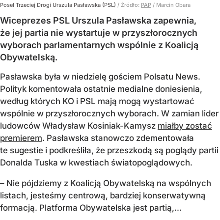
Poseł Trzeciej Drogi Urszula Pasławska (PSL)
/ Źródło:
PAP
/
Marcin Obara
Wiceprezes PSL Urszula Pasławska zapewnia,
że jej partia nie wystartuje w przyszłorocznych
wyborach parlamentarnych wspólnie z Koalicją
Obywatelską.
Pasławska była w niedzielę gościem Polsatu News.
Polityk komentowała ostatnie medialne doniesienia,
według których KO i PSL mają mogą wystartować
wspólnie w przyszłorocznych wyborach. W zamian lider
ludowców Władysław Kosiniak-Kamysz
miałby zostać
premierem
. Pasławska stanowczo zdementowała
te sugestie i podkreśliła, że przeszkodą są poglądy partii
Donalda Tuska w kwestiach światopoglądowych.
– Nie pójdziemy z Koalicją Obywatelską na wspólnych
listach, jesteśmy centrową, bardziej konserwatywną
formacją. Platforma Obywatelska jest partią,...