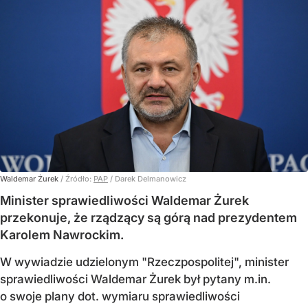
Waldemar Żurek
/ Źródło:
PAP
/
Darek Delmanowicz
Minister sprawiedliwości Waldemar Żurek
przekonuje, że rządzący są górą nad prezydentem
Karolem Nawrockim.
W wywiadzie udzielonym "Rzeczpospolitej", minister
sprawiedliwości Waldemar Żurek był pytany m.in.
o swoje plany dot. wymiaru sprawiedliwości