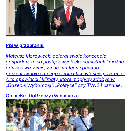
PiS w przebraniu
Mateusz Morawiecki opierał swoje koncepcje
gospodarcze na postępowych ekonomistach i można
odnieść wrażenie, że do tamtego sposobu
prezentowania samego siebie chce właśnie powrócić.
A to opowieści i klimaty, które mogłyby zdobyć w
„Gazecie Wyborczej”, „Polityce” czy TVN24 uznanie.
Opinie
Kraj
DoRzeczy+
W numerze