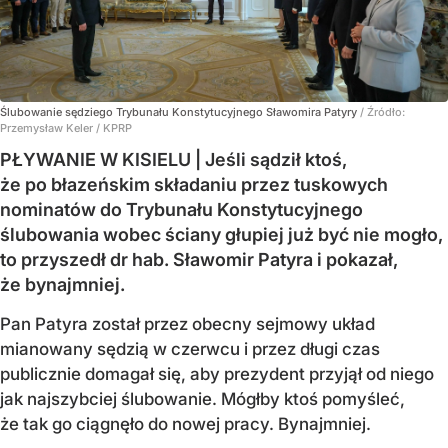
Ślubowanie sędziego Trybunału Konstytucyjnego Sławomira Patyry
/ Źródło:
Przemysław Keler / KPRP
PŁYWANIE W KISIELU | Jeśli sądził ktoś,
że po błazeńskim składaniu przez tuskowych
nominatów do Trybunału Konstytucyjnego
ślubowania wobec ściany głupiej już być nie mogło,
to przyszedł dr hab. Sławomir Patyra i pokazał,
że bynajmniej.
Pan Patyra został przez obecny sejmowy układ
mianowany sędzią w czerwcu i przez długi czas
publicznie domagał się, aby prezydent przyjął od niego
jak najszybciej ślubowanie. Mógłby ktoś pomyśleć,
że tak go ciągnęło do nowej pracy. Bynajmniej.