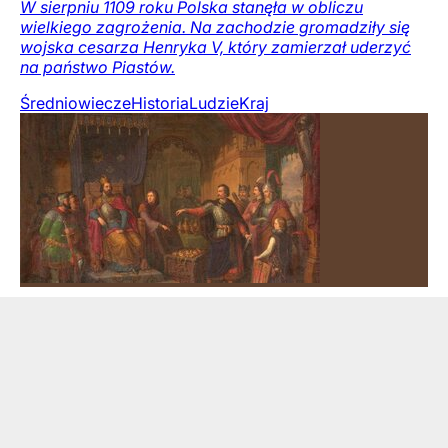
W sierpniu 1109 roku Polska stanęła w obliczu
wielkiego zagrożenia. Na zachodzie gromadziły się
wojska cesarza Henryka V, który zamierzał uderzyć
na państwo Piastów.
Średniowiecze
Historia
Ludzie
Kraj