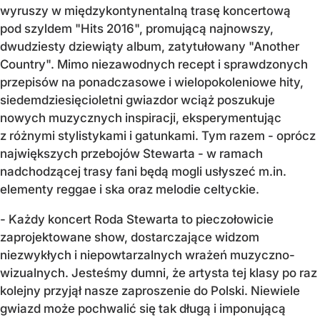
wyruszy w międzykontynentalną trasę koncertową
pod szyldem "Hits 2016", promującą najnowszy,
dwudziesty dziewiąty album, zatytułowany "Another
Country". Mimo niezawodnych recept i sprawdzonych
przepisów na ponadczasowe i wielopokoleniowe hity,
siedemdziesięcioletni gwiazdor wciąż poszukuje
nowych muzycznych inspiracji, eksperymentując
z różnymi stylistykami i gatunkami. Tym razem - oprócz
największych przebojów Stewarta - w ramach
nadchodzącej trasy fani będą mogli usłyszeć m.in.
elementy reggae i ska oraz melodie celtyckie.
- Każdy koncert Roda Stewarta to pieczołowicie
zaprojektowane show, dostarczające widzom
niezwykłych i niepowtarzalnych wrażeń muzyczno-
wizualnych. Jesteśmy dumni, że artysta tej klasy po raz
kolejny przyjął nasze zaproszenie do Polski. Niewiele
gwiazd może pochwalić się tak długą i imponującą