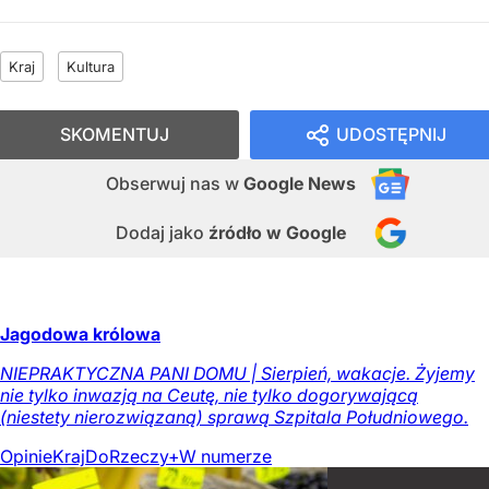
Kraj
Kultura
SKOMENTUJ
UDOSTĘPNIJ
Obserwuj nas
w
Google News
Dodaj jako
źródło w Google
Jagodowa królowa
NIEPRAKTYCZNA PANI DOMU | Sierpień, wakacje. Żyjemy
nie tylko inwazją na Ceutę, nie tylko dogorywającą
(niestety nierozwiązaną) sprawą Szpitala Południowego.
Opinie
Kraj
DoRzeczy+
W numerze