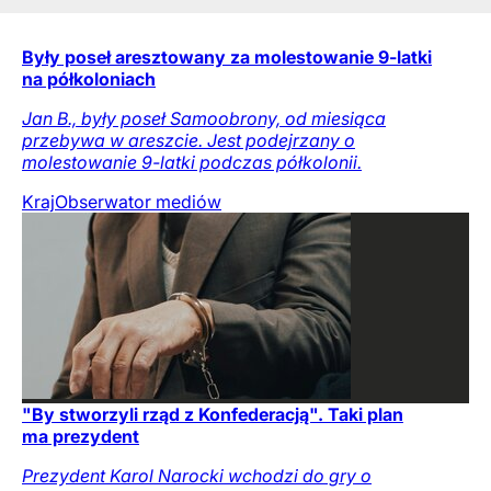
Były poseł aresztowany za molestowanie 9-latki
na półkoloniach
Jan B., były poseł Samoobrony, od miesiąca
przebywa w areszcie. Jest podejrzany o
molestowanie 9-latki podczas półkolonii.
Kraj
Obserwator mediów
"By stworzyli rząd z Konfederacją". Taki plan
ma prezydent
Prezydent Karol Narocki wchodzi do gry o