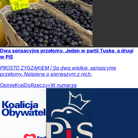
Dwa sensacyjne przełomy. Jeden w partii Tuska, a drugi
w PiS
PROSTO ZYGZAKIEM | Są dwa wielkie, sensacyjne
przełomy. Najpierw o pierwszym z nich.
Opinie
Kraj
DoRzeczy+
W numerze