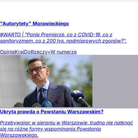
"Autorytety" Morawieckiego
#WARTO | "Panie Premierze, co z COVID-19, co z
sanitaryzmem, co z 200 tys. nadmiarowych zgonów?".
Opinie
Kraj
DoRzeczy+
W numerze
Ukryta prawda o Powstaniu Warszawskim?
Przebywając w sierpniu w Warszawie, trudno nie natknąć
się na różne formy wspominania Powstania
Warszawskiego.