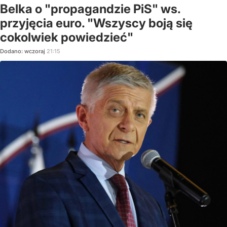
Belka o "propagandzie PiS" ws.
przyjęcia euro. "Wszyscy boją się
cokolwiek powiedzieć"
Dodano:
wczoraj
21:15