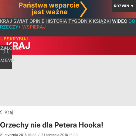
ROZWIŃ
▼
KRAJ
ŚWIAT
OPINIE
HISTORIA
TYGODNIK
KSIĄŻKI
WIDEO
DO
RZECZY+
WSPIERAJ
SUBSKRYBUJ
KRAJ
ZALOGUJ
MENU
Kraj
Orzechy nie dla Petera Hooka!
21
stycznia
2016
16:23
/
21
stycznia
2016
16:23