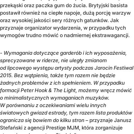
przekąski oraz paczka gum do żucia. Brytyjski basista
postawił również na ciepłe napoje, dużą porcję warzyw
oraz wysokiej jakości sery różnych gatunków. Jak
przyznaje organizator wydarzenia, w przypadku tych
wymogów trudno mówić o nadmiernej ekstrawagancji.
-
Wymagania dotyczące garderób i ich wyposażenia,
sprecyzowane w riderze, nie uległy zmianom
od lipcowego występu artysty podczas Jarocin Festiwal
2015. Bez wątpienia, także tym razem nie będzie
żadnych problemów z ich spełnieniem. W przypadku
formacji Peter Hook & The Light, możemy wręcz mówić
o minimalistycznych wymaganiach muzyków.
W porównaniu z oczekiwaniami wielu innych
światowych gwiazd estrady, tym razem lista produktów
ogranicza się bowiem do kilku stron –
przyznaje Janusz
Stefański z agencji Prestige MJM, która zorganizuje