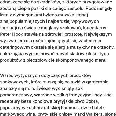
odnoszące się do składników, z których przygotowane
zostaną ciepłe posiłki dla całego zespołu. Podczas gdy
lista z wymaganiami byłego muzyka jednej
z najpopularniejszych i najbardziej wpływowych
formacji na świecie mogłaby szokować, legendarny
Peter Hook stawia na zdrowie i prostotę. Największym
wyzwaniem dla osób zajmujących się zapleczem
cateringowym okazała się alergia muzyków na orzechy,
nakazująca wyeliminować nawet śladowe ilości tych
produktów z pieczołowicie skomponowanego menu.
Wśród wytycznych dotyczących produktów
spożywczych, które muszą się pojawić w garderobie
znalazły się m.in. świeżo wyciśnięty sok
pomarańczowy, warzone według tradycyjnej indyjskiej
receptury bezalkoholowe brytyjskie piwo Cobra,
popularny w kuchni arabskiej hummus, dwie butelki
markowego wina, brytyjskie chipsy marki Walkers, słone