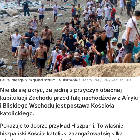
Ceuta. Nielegalni migranci szturmują Hiszpanię
/ Źródło:
PAP/EPA
/
Reduan Dris
Nie da się ukryć, że jedną z przyczyn obecnej
kapitulacji Zachodu przed falą nachodźców z Afryki
i Bliskiego Wschodu jest postawa Kościoła
katolickiego.
Pokazuje to dobrze przykład Hiszpanii. To właśnie
hiszpański Kościół katolicki zaangażował się kilka