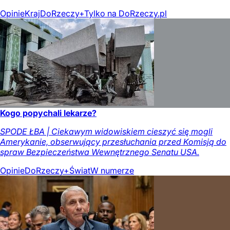
Opinie
Kraj
DoRzeczy+
Tylko na DoRzeczy.pl
Kogo popychali lekarze?
SPODE ŁBA | Ciekawym widowiskiem cieszyć się mogli
Amerykanie, obserwujący przesłuchania przed Komisją do
spraw Bezpieczeństwa Wewnętrznego Senatu USA.
Opinie
DoRzeczy+
Świat
W numerze