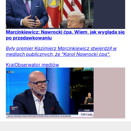
Marcinkiewicz: Nawrocki ćpa. Wiem, jak wygląda się
po przedawkowaniu
Były premier Kazimierz Marcinkiewicz stwierdził w
mediach publicznych, że "Karol Nawrocki ćpa".
Kraj
Obserwator mediów