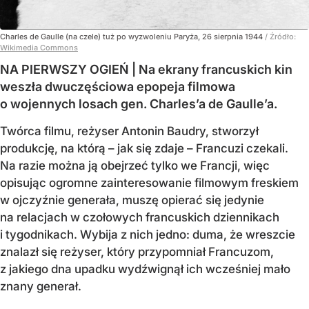
Charles de Gaulle (na czele) tuż po wyzwoleniu Paryża, 26 sierpnia 1944
/ Źródło:
Wikimedia Commons
NA PIERWSZY OGIEŃ | Na ekrany francuskich kin
weszła dwuczęściowa epopeja filmowa
o wojennych losach gen. Charles’a de Gaulle’a.
Twórca filmu, reżyser Antonin Baudry, stworzył
produkcję, na którą – jak się zdaje – Francuzi czekali.
Na razie można ją obejrzeć tylko we Francji, więc
opisując ogromne zainteresowanie filmowym freskiem
w ojczyźnie generała, muszę opierać się jedynie
na relacjach w czołowych francuskich dziennikach
i tygodnikach. Wybija z nich jedno: duma, że wreszcie
znalazł się reżyser, który przypomniał Francuzom,
z jakiego dna upadku wydźwignął ich wcześniej mało
znany generał.