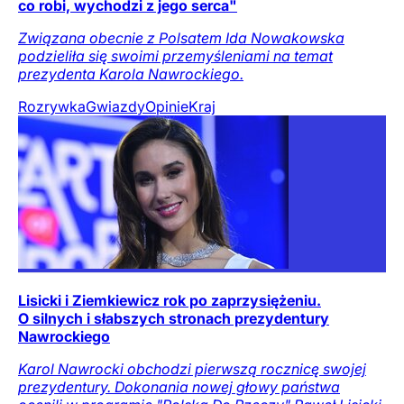
co robi, wychodzi z jego serca"
Związana obecnie z Polsatem Ida Nowakowska
podzieliła się swoimi przemyśleniami na temat
prezydenta Karola Nawrockiego.
Rozrywka
Gwiazdy
Opinie
Kraj
Lisicki i Ziemkiewicz rok po zaprzysiężeniu.
O silnych i słabszych stronach prezydentury
Nawrockiego
Karol Nawrocki obchodzi pierwszą rocznicę swojej
prezydentury. Dokonania nowej głowy państwa