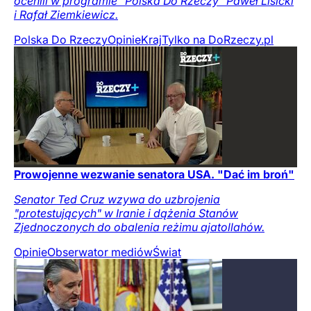
ocenili w programie "Polska Do Rzeczy" Paweł Lisicki
i Rafał Ziemkiewicz.
Polska Do Rzeczy
Opinie
Kraj
Tylko na DoRzeczy.pl
Prowojenne wezwanie senatora USA. "Dać im broń"
Senator Ted Cruz wzywa do uzbrojenia
"protestujących" w Iranie i dążenia Stanów
Zjednoczonych do obalenia reżimu ajatollahów.
Opinie
Obserwator mediów
Świat