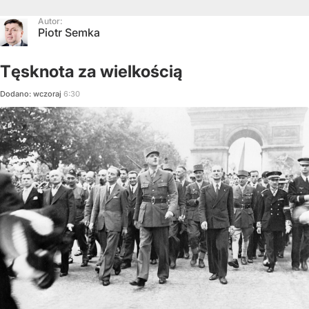
Autor:
Piotr Semka
Tęsknota za wielkością
Dodano:
wczoraj
6:30