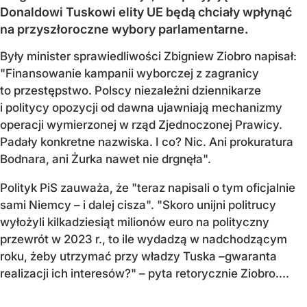
Donaldowi Tuskowi elity UE będą chciały wpłynąć
na przyszłoroczne wybory parlamentarne.
Były minister sprawiedliwości Zbigniew Ziobro napisał:
"Finansowanie kampanii wyborczej z zagranicy
to przestępstwo. Polscy niezależni dziennikarze
i politycy opozycji od dawna ujawniają mechanizmy
operacji wymierzonej w rząd Zjednoczonej Prawicy.
Padały konkretne nazwiska. I co? Nic. Ani prokuratura
Bodnara, ani Żurka nawet nie drgnęła".
Polityk PiS zauważa, że "teraz napisali o tym oficjalnie
sami Niemcy – i dalej cisza". "Skoro unijni politrucy
wyłożyli kilkadziesiąt milionów euro na polityczny
przewrót w 2023 r., to ile wydadzą w nadchodzącym
roku, żeby utrzymać przy władzy Tuska –gwaranta
realizacji ich interesów?" – pyta retorycznie Ziobro....