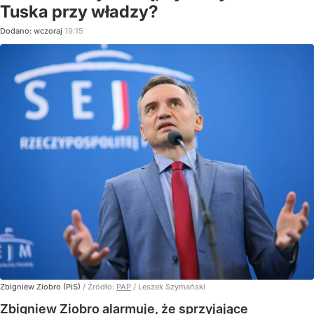
Tuska przy władzy?
Dodano:
wczoraj
19:15
Zbigniew Ziobro (PiS)
/ Źródło:
PAP
/
Leszek Szymański
Zbigniew Ziobro alarmuje, że sprzyjające