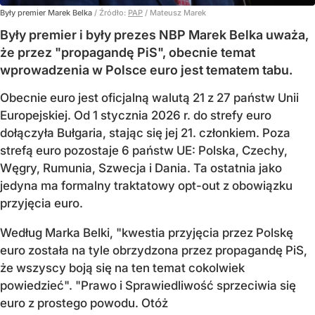
Były premier Marek Belka
/ Źródło:
PAP
/
Mateusz Marek
Były premier i były prezes NBP Marek Belka uważa,
że przez "propagandę PiS", obecnie temat
wprowadzenia w Polsce euro jest tematem tabu.
Obecnie euro jest oficjalną walutą 21 z 27 państw Unii
Europejskiej. Od 1 stycznia 2026 r. do strefy euro
dołączyła Bułgaria, stając się jej 21. członkiem.
Poza
strefą euro pozostaje 6 państw UE:
Polska, Czechy,
Węgry, Rumunia, Szwecja i Dania
. Ta ostatnia jako
jedyna ma formalny traktatowy opt-out z obowiązku
przyjęcia euro.
Według Marka Belki, "kwestia przyjęcia przez Polskę
euro została na tyle obrzydzona przez propagandę PiS,
że wszyscy boją się na ten temat cokolwiek
powiedzieć". "Prawo i Sprawiedliwość sprzeciwia się
euro z prostego powodu. Otóż