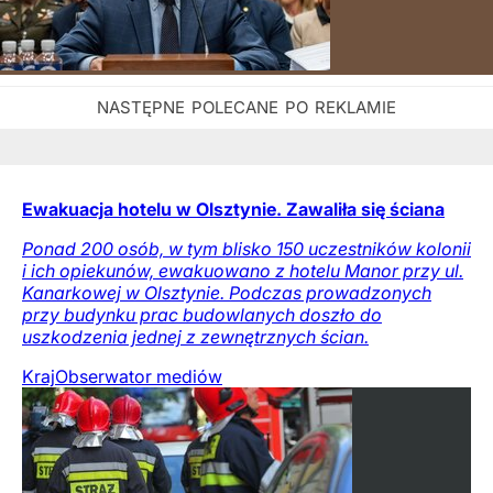
Ewakuacja hotelu w Olsztynie. Zawaliła się ściana
Ponad 200 osób, w tym blisko 150 uczestników kolonii
i ich opiekunów, ewakuowano z hotelu Manor przy ul.
Kanarkowej w Olsztynie. Podczas prowadzonych
przy budynku prac budowlanych doszło do
uszkodzenia jednej z zewnętrznych ścian.
Kraj
Obserwator mediów