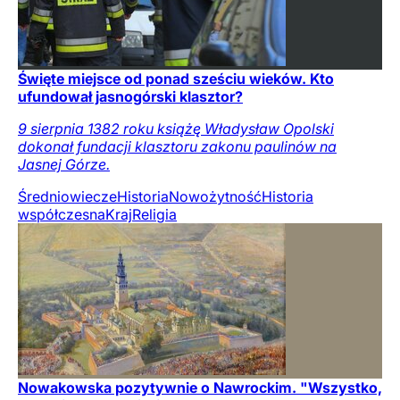
Święte miejsce od ponad sześciu wieków. Kto
ufundował jasnogórski klasztor?
9 sierpnia 1382 roku książę Władysław Opolski
dokonał fundacji klasztoru zakonu paulinów na
Jasnej Górze.
Średniowiecze
Historia
Nowożytność
Historia
współczesna
Kraj
Religia
Nowakowska pozytywnie o Nawrockim. "Wszystko,