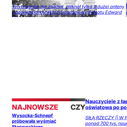
Ten program nie zniknął, zniknął tylko z dużej anteny
– powiedział dyrektor programowy Polsatu Edward
Miszczak, pytany o "Interwencję".
Film i telewizja
Kraj
Nauczyciele z łap
NAJNOWSZE
CZYTAJ
oświatowa po po
Wysocka-Schnepf
TAKŻE
SIŁĄ RZECZY || W P
próbowała wyśmiać
ponad 700 tys. nauc
Stanowskiego.