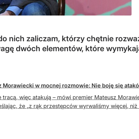
do nich zaliczam, którzy chętnie rozwa
wagę dwóch elementów, które wymykają 
z Morawiecki w mocnej rozmowie: Nie boję się atakó
e tracą, więc atakują – mówi premier Mateusz Mora
ślając, że „z rąk przestępców wyrwaliśmy więcej, niż