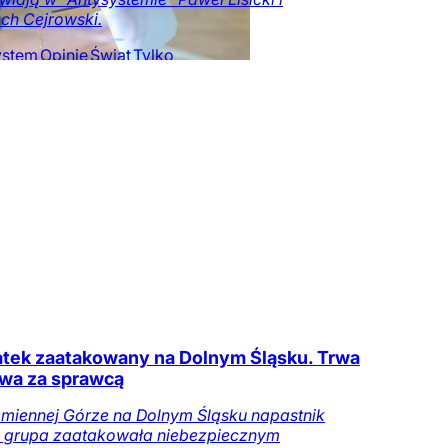
ch Cejrowski.
ystem
Opinie
Świat
Tylko
zeczy.pl
atek zaatakowany na Dolnym Śląsku. Trwa
wa za sprawcą
miennej Górze na Dolnym Śląsku napastnik
 grupa zaatakowała niebezpiecznym