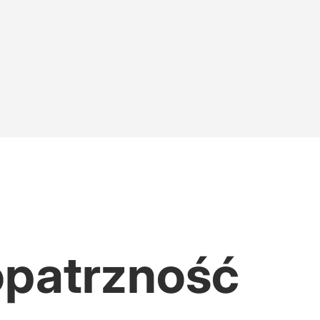
akujące słowa Miszczaka
min mija 31 sierpnia
opatrzność