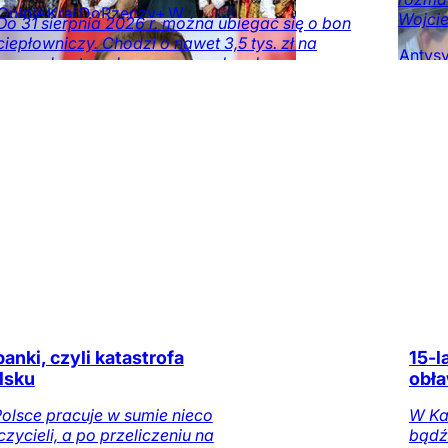
Opinie
Kraj
DoRzeczy+
W
Wojcie
Do 31 sierpnia 2026 r. można ubiegać się o bon
numerze
Tylko na
ciepłowniczy. Chodzi o nawet 3,5 tys. zł na
DoRzeczy.pl
Antys
gospodarstwo domowe za cały rok.
na DoR
Ekonomia
Kraj
anki, czyli katastrofa
15-l
lsku
obła
olsce pracuje w sumie nieco
W Ka
zycieli, a po przeliczeniu na
bądź