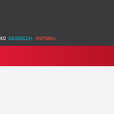
w obronę znanego rapera
DEO
DO RZECZY+
WSPIERAJ
 Są wyniki nowego sondażu