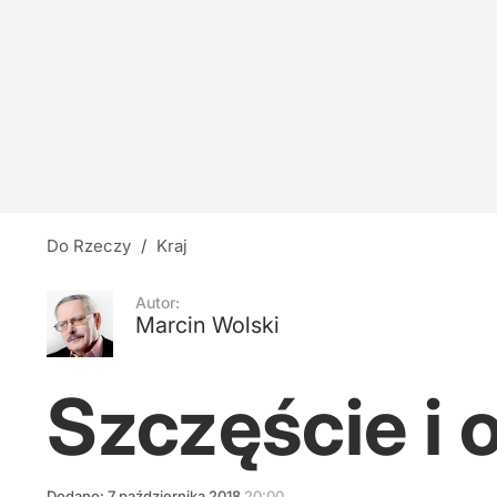
Zwrot ws. kultowego programu Polsatu? Zask
5
Tęsknota za wielkością
1
Do Rzeczy
/
Kraj
Nawet 3,5 tys. zł na gospodarstwo domowe. Ter
Autor:
Marcin Wolski
2
Szczęście i 
Dodano:
7
października
2018
20:00