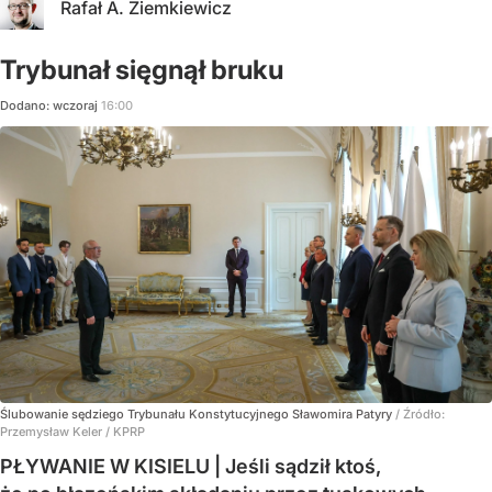
Rafał A. Ziemkiewicz
Trybunał sięgnął bruku
Dodano:
wczoraj
16:00
Ślubowanie sędziego Trybunału Konstytucyjnego Sławomira Patyry
/ Źródło:
Przemysław Keler / KPRP
PŁYWANIE W KISIELU | Jeśli sądził ktoś,