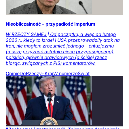
Nieobliczalność – przypadłość imperium
W RZECZY SAMEJ | Od początku, a więc od lutego
2026 r., kiedy to Izrael i USA przeprowadziły atak na
Iran, nie mogłem zrozumieć jednego – entuzjazmu
(muszę przyznać ostatnio nieco przygasającego)
polskich, głównie prawicowych (a ściślej rzecz
biorąc, związanych z PiS) komentatorów.
Opinie
DoRzeczy+
Kraj
W numerze
Świat