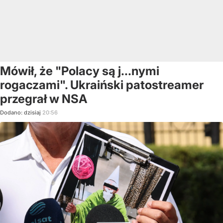
Mówił, że "Polacy są j...nymi
rogaczami". Ukraiński patostreamer
przegrał w NSA
Dodano:
dzisiaj
20:56