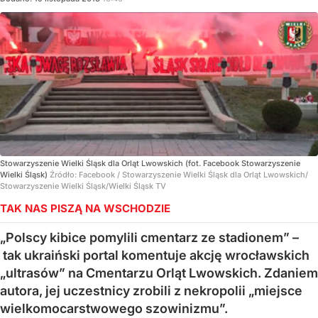
Stowarzyszenie Wielki Śląsk dla Orląt Lwowskich (fot. Facebook Stowarzyszenie
Wielki Śląsk)
Źródło:
Facebook
/
Stowarzyszenie Wielki Śląsk dla Orląt Lwowskich/
Stowarzyszenie Wielki Śląsk/Wielki Śląsk TV
TAK NAS PISZĄ NA WSCHODZIE
„Polscy kibice pomylili cmentarz ze stadionem” –
tak ukraiński portal komentuje akcję wrocławskich
„ultrasów” na Cmentarzu Orląt Lwowskich. Zdaniem
autora, jej uczestnicy zrobili z nekropolii „miejsce
wielkomocarstwowego szowinizmu”.