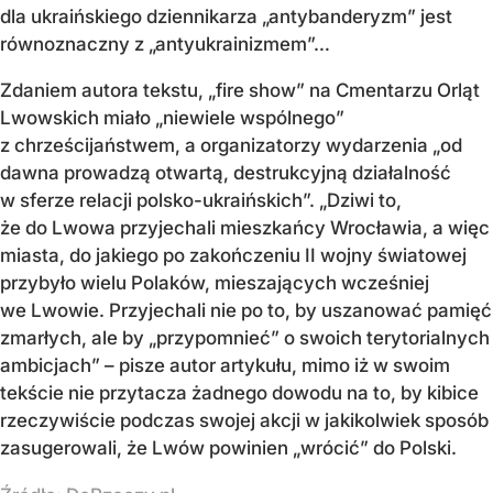
dla ukraińskiego dziennikarza „antybanderyzm” jest
równoznaczny z „antyukrainizmem”…
Zdaniem autora tekstu, „fire show” na Cmentarzu Orląt
Lwowskich miało „niewiele wspólnego”
z chrześcijaństwem, a organizatorzy wydarzenia „od
dawna prowadzą otwartą, destrukcyjną działalność
w sferze relacji polsko-ukraińskich”. „Dziwi to,
że do Lwowa przyjechali mieszkańcy Wrocławia, a więc
miasta, do jakiego po zakończeniu II wojny światowej
przybyło wielu Polaków, mieszających wcześniej
we Lwowie. Przyjechali nie po to, by uszanować pamięć
zmarłych, ale by „przypomnieć” o swoich terytorialnych
ambicjach” – pisze autor artykułu, mimo iż w swoim
tekście nie przytacza żadnego dowodu na to, by kibice
rzeczywiście podczas swojej akcji w jakikolwiek sposób
zasugerowali, że Lwów powinien „wrócić” do Polski.