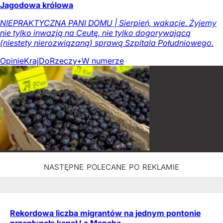
Jagodowa królowa
NIEPRAKTYCZNA PANI DOMU | Sierpień, wakacje. Żyjemy
nie tylko inwazją na Ceutę, nie tylko dogorywającą
(niestety nierozwiązaną) sprawą Szpitala Południowego.
Opinie
Kraj
DoRzeczy+
W numerze
Rekordowa liczba migrantów na jednym pontonie
przepłynęła kanał La Manche