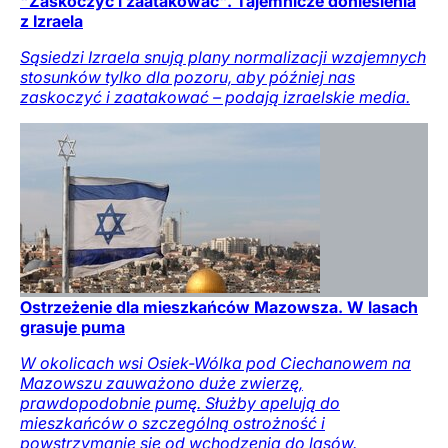
"Zaskoczyć i zaatakować". Tajemnicze doniesienia
z Izraela
Sąsiedzi Izraela snują plany normalizacji wzajemnych
stosunków tylko dla pozoru, aby później nas
zaskoczyć i zaatakować – podają izraelskie media.
Ostrzeżenie dla mieszkańców Mazowsza. W lasach
grasuje puma
W okolicach wsi Osiek-Wólka pod Ciechanowem na
Mazowszu zauważono duże zwierzę,
prawdopodobnie pumę. Służby apelują do
mieszkańców o szczególną ostrożność i
powstrzymanie się od wchodzenia do lasów.