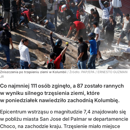
Zniszczenia po trzęsieniu ziemi w Kolumbii
/ Źródło:
PAP/EPA
/
ERNESTO GUZMAN
JR
Co najmniej 111 osób zginęło, a 87 zostało rannych
w wyniku silnego trzęsienia ziemi, które
w poniedziałek nawiedziło zachodnią Kolumbię.
Epicentrum wstrząsu o magnitudzie 7,4 znajdowało się
w pobliżu miasta San Jose del Palmar w departamencie
Choco, na zachodzie kraju. Trzęsienie miało miejsce