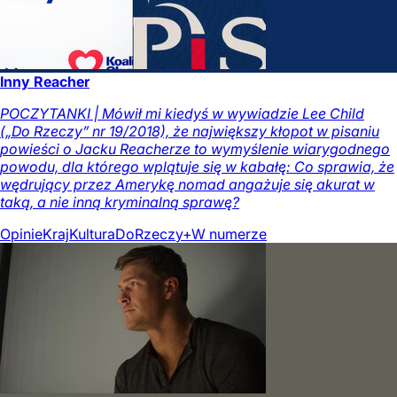
Inny Reacher
POCZYTANKI | Mówił mi kiedyś w wywiadzie Lee Child
(„Do Rzeczy” nr 19/2018), że największy kłopot w pisaniu
powieści o Jacku Reacherze to wymyślenie wiarygodnego
powodu, dla którego wplątuje się w kabałę: Co sprawia, że
wędrujący przez Amerykę nomad angażuje się akurat w
taką, a nie inną kryminalną sprawę?
Opinie
Kraj
Kultura
DoRzeczy+
W numerze