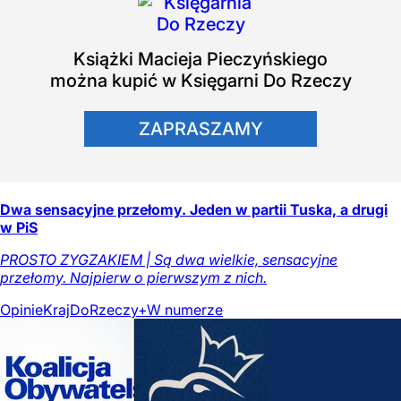
Książki
Macieja Pieczyńskiego
można kupić w Księgarni Do Rzeczy
ZAPRASZAMY
Dwa sensacyjne przełomy. Jeden w partii Tuska, a drugi
w PiS
PROSTO ZYGZAKIEM | Są dwa wielkie, sensacyjne
przełomy. Najpierw o pierwszym z nich.
Opinie
Kraj
DoRzeczy+
W numerze