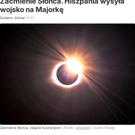
Zaćmienie Słońca. Hiszpania wysyła
wojsko na Majorkę
Dodano:
dzisiaj
20:51
Zaćmienie Słońca, zdjęcie ilustracyjne
/ Źródło:
Unsplash
/
Justin Dickey