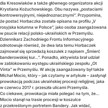
dla Kresowiaków a także głównego organizatora akcji
Krystiana Kożuchowskiego. Obu nazywa „postaciami
kontrowersyjnymi, niejednoznacznymi”. Przypomina,
że postać Horbaczka została opisana na profilu „V
rosyjska kolumna w Polsce”, jako osoba zaangażowana
w psucie relacji polsko-ukraińskich w Przemyślu.
Dziennikarz Zachodniego Frontu Informacyjnego
odnotowuje również, że dwa lata temu Horbaczek
zajmował się sprzedażą koszulek z napisem „Śmierć
banderowskiej kur…”. Ponadto, aktywista brał udział
w zablokowaniu występu ukraińskiego zespołu „Ot
Vinta” w Przemyślu. W akcję zaangażowany był także
Michał Mocio, który – jak czytamy w artykule – zasłynął
prowokacją podczas ukraińskiej procesji religijnej, jaka
w czerwcu 2017 r. przeszła ulicami Przemyśla.
Co ciekawe, prowokacja miała polegać na tym, że…
Mocio stanął na trasie procesji w koszulce
z przekreślonym portretem Bandery. Jak widać,