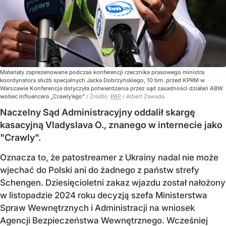
Materiały zaprezenowane podczas konferencji rzecznika prasowego ministra
koordynatora służb specjalnych Jacka Dobrzyńskiego, 10 bm. przed KPRM w
Warszawie Konferencja dotyczyła potwierdzenia przez sąd zasadności działań ABW
wobec influencera „Crawly’ego”
/ Źródło:
PAP
/
Albert Zawada
Naczelny Sąd Administracyjny oddalił skargę
kasacyjną Vladyslava O., znanego w internecie jako
"Crawly".
Oznacza to, że patostreamer z Ukrainy nadal nie może
wjechać do Polski ani do żadnego z państw strefy
Schengen. Dziesięcioletni zakaz wjazdu został nałożony
w listopadzie 2024 roku decyzją szefa Ministerstwa
Spraw Wewnętrznych i Administracji na wniosek
Agencji Bezpieczeństwa Wewnętrznego. Wcześniej