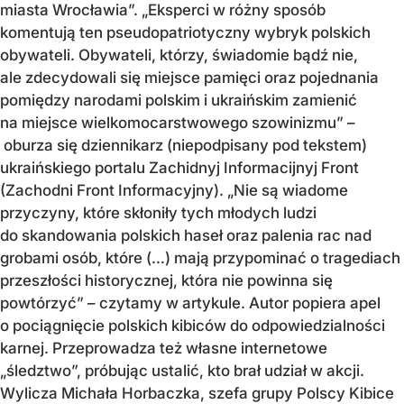
miasta Wrocławia”. „Eksperci w różny sposób
komentują ten pseudopatriotyczny wybryk polskich
obywateli. Obywateli, którzy, świadomie bądź nie,
ale zdecydowali się miejsce pamięci oraz pojednania
pomiędzy narodami polskim i ukraińskim zamienić
na miejsce wielkomocarstwowego szowinizmu” –
oburza się dziennikarz (niepodpisany pod tekstem)
ukraińskiego portalu Zachidnyj Informacijnyj Front
(Zachodni Front Informacyjny). „Nie są wiadome
przyczyny, które skłoniły tych młodych ludzi
do skandowania polskich haseł oraz palenia rac nad
grobami osób, które (…) mają przypominać o tragediach
przeszłości historycznej, która nie powinna się
powtórzyć” – czytamy w artykule. Autor popiera apel
o pociągnięcie polskich kibiców do odpowiedzialności
karnej. Przeprowadza też własne internetowe
„śledztwo”, próbując ustalić, kto brał udział w akcji.
Wylicza Michała Horbaczka, szefa grupy Polscy Kibice