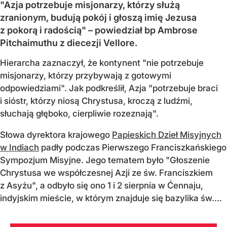
"Azja potrzebuje misjonarzy, którzy służą
zranionym, budują pokój i głoszą imię Jezusa
z pokorą i radością" – powiedział bp Ambrose
Pitchaimuthu z diecezji Vellore.
Hierarcha zaznaczył, że kontynent "nie potrzebuje
misjonarzy, którzy przybywają z gotowymi
odpowiedziami". Jak podkreślił, Azja "potrzebuje braci
i sióstr, którzy niosą Chrystusa, kroczą z ludźmi,
słuchają głęboko, cierpliwie rozeznają".
Słowa dyrektora krajowego
Papieskich Dzieł Misyjnych
w Indiach
padły podczas Pierwszego Franciszkańskiego
Sympozjum Misyjne. Jego tematem było "Głoszenie
Chrystusa we współczesnej Azji ze św. Franciszkiem
z Asyżu", a odbyło się ono 1 i 2 sierpnia w Ćennaju,
indyjskim mieście, w którym znajduje się bazylika św....