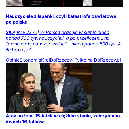
Nauczyciele z łapanki, czyli katastrofa oświatowa
po polsku
SIŁĄ RZECZY || W Polsce pracuje w sumie nieco
ponad 700 tys. nauczycieli, a po przeliczeniu na
"pełne etaty nauczycielskie" – nieco ponad 500 tys. A
ilu brakuje?
Opinie
Ekonomia
Kraj
DoRzeczy+
Tylko na DoRzeczy.pl
Atak nożem. 15-latek w ciężkim stanie, zatrzymano
dwóch 16-latków