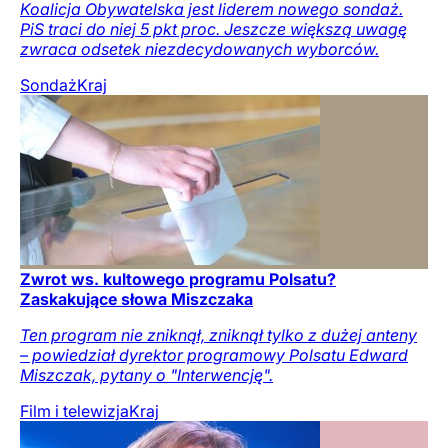
Koalicja Obywatelska jest liderem nowego sondaż.
PiS traci do niej 5 pkt proc. Jeszcze większą uwagę
zwraca odsetek niezdecydowanych wyborców.
Sondaż
Kraj
Zwrot ws. kultowego programu Polsatu?
Zaskakujące słowa Miszczaka
Ten program nie zniknął, zniknął tylko z dużej anteny
– powiedział dyrektor programowy Polsatu Edward
Miszczak, pytany o "Interwencję".
Film i telewizja
Kraj