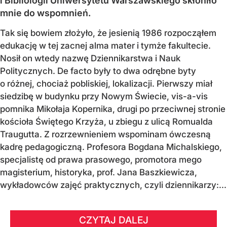
i Bibliologii Uniwersytetu Warszawskiego skłoniło
mnie do wspomnień.
Tak się bowiem złożyło, że jesienią 1986 rozpocząłem
edukację w tej zacnej alma mater i tymże fakultecie.
Nosił on wtedy nazwę Dziennikarstwa i Nauk
Politycznych. De facto były to dwa odrębne byty
o różnej, chociaż pobliskiej, lokalizacji. Pierwszy miał
siedzibę w budynku przy Nowym Świecie, vis-a-vis
pomnika Mikołaja Kopernika, drugi po przeciwnej stronie
kościoła Świętego Krzyża, u zbiegu z ulicą Romualda
Traugutta. Z rozrzewnieniem wspominam ówczesną
kadrę pedagogiczną. Profesora Bogdana Michalskiego,
specjalistę od prawa prasowego, promotora mego
magisterium, historyka, prof. Jana Baszkiewicza,
wykładowców zajęć praktycznych, czyli dziennikarzy:...
CZYTAJ DALEJ