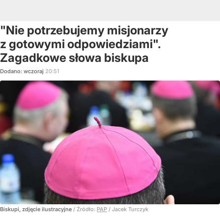
"Nie potrzebujemy misjonarzy
z gotowymi odpowiedziami".
Zagadkowe słowa biskupa
Dodano:
wczoraj
20:51
Biskupi, zdjęcie ilustracyjne
/ Źródło:
PAP
/
Jacek Turczyk