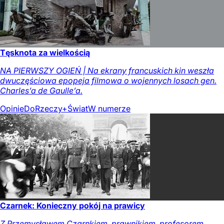
Tęsknota za wielkością
NA PIERWSZY OGIEŃ | Na ekrany francuskich kin weszła
dwuczęściowa epopeja filmowa o wojennych losach gen.
Charles’a de Gaulle’a.
Opinie
DoRzeczy+
Świat
W numerze
Czarnek: Konieczny pokój na prawicy
Z Przemysławem Czarnkiem, prawnikiem, profesorem