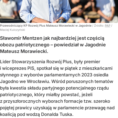
Przewodniczący KP Rozwój Plus Mateusz Morawiecki w Jagodnie
/ Źródło:
PAP
/
Maciej Kulczyński
Sławomir Mentzen jak najbardziej jest częścią
obozu patriotycznego – powiedział w Jagodnie
Mateusz Morawiecki.
Lider Stowarzyszenia Rozwój Plus, były premier
i wiceprezes PiS, spotkał się w piątek z mieszkańcami
słynnego z wyborów parlamentarnych 2023 osiedla
Jagodno we Wrocławiu. Wśród poruszonych tematów
była kwestia składu partyjnego potencjalnego rządu
patriotycznego, który miałby powstać, jeżeli
z przyszłorocznych wyborach formacje tzw. szeroko
pojętej prawicy uzyskają w parlamencie przewagę nad
koalicją pod wodzą Donalda Tuska.