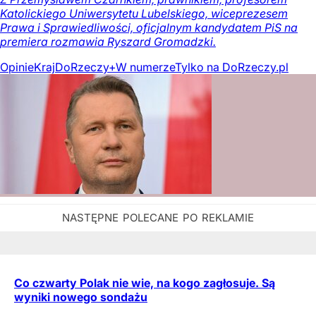
Katolickiego Uniwersytetu Lubelskiego, wiceprezesem
Prawa i Sprawiedliwości, oficjalnym kandydatem PiS na
premiera rozmawia Ryszard Gromadzki.
Opinie
Kraj
DoRzeczy+
W numerze
Tylko na DoRzeczy.pl
Co czwarty Polak nie wie, na kogo zagłosuje. Są
wyniki nowego sondażu