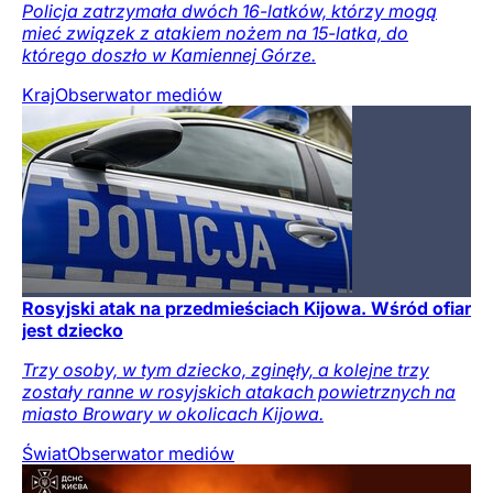
Policja zatrzymała dwóch 16-latków, którzy mogą
mieć związek z atakiem nożem na 15-latka, do
którego doszło w Kamiennej Górze.
Kraj
Obserwator mediów
Rosyjski atak na przedmieściach Kijowa. Wśród ofiar
jest dziecko
Trzy osoby, w tym dziecko, zginęły, a kolejne trzy
zostały ranne w rosyjskich atakach powietrznych na
miasto Browary w okolicach Kijowa.
Świat
Obserwator mediów