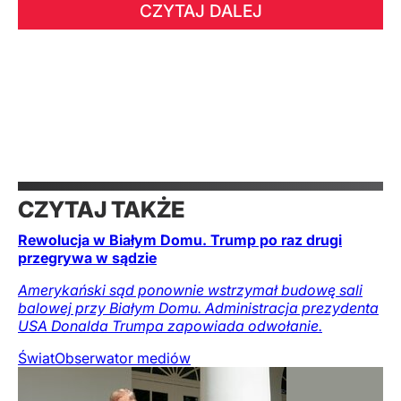
CZYTAJ DALEJ
CZYTAJ TAKŻE
Rewolucja w Białym Domu. Trump po raz drugi
przegrywa w sądzie
Amerykański sąd ponownie wstrzymał budowę sali
balowej przy Białym Domu. Administracja prezydenta
USA Donalda Trumpa zapowiada odwołanie.
Świat
Obserwator mediów