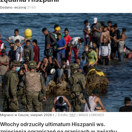
Dodano:
wczoraj
21:50
Migranci w Ceucie, sierpień 2026 r.
/ Źródło:
PAP
/
BRAIS LORENZO
Włochy odrzuciły ultimatum Hiszpanii ws.
zniesienia ograniczeń na granicach w związku