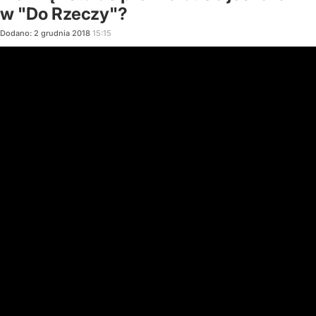
w "Do Rzeczy"?
Dodano:
2
grudnia
2018
15:15