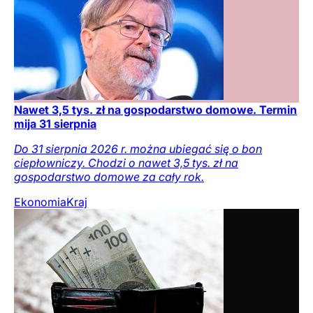
Nawet 3,5 tys. zł na gospodarstwo domowe. Termin
mija 31 sierpnia
Do 31 sierpnia 2026 r. można ubiegać się o bon
ciepłowniczy. Chodzi o nawet 3,5 tys. zł na
gospodarstwo domowe za cały rok.
Ekonomia
Kraj