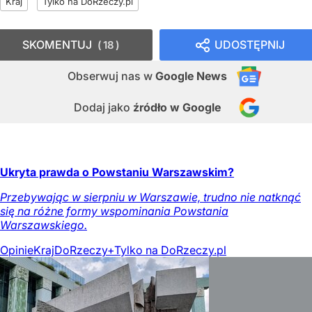
Kraj
Tylko na DoRzeczy.pl
SKOMENTUJ
UDOSTĘPNIJ
18
Obserwuj nas
w
Google News
Dodaj jako
źródło w Google
Ukryta prawda o Powstaniu Warszawskim?
Przebywając w sierpniu w Warszawie, trudno nie natknąć
się na różne formy wspominania Powstania
Warszawskiego.
Opinie
Kraj
DoRzeczy+
Tylko na DoRzeczy.pl