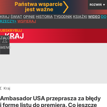
ROZWIŃ
▼
KRAJ
ŚWIAT
OPINIE
HISTORIA
TYGODNIK
KSIĄŻKI
WIDEO
DO
RZECZY+
WSPIERAJ
SUBSKRYBUJ
KRAJ
ZALOGUJ
MENU
Kraj
Ambasador USA przeprasza za błędy
i formę listu do premiera. Co jeszcze