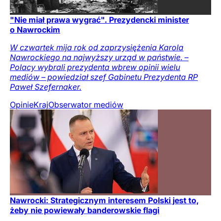
"Nie miał prawa wygrać". Prezydencki minister
o Nawrockim
W czwartek mija rok od zaprzysiężenia Karola
Nawrockiego na najwyższy urząd w państwie. –
Polacy wybrali prezydenta wbrew opinii wielu
mediów – powiedział szef Gabinetu Prezydenta RP
Paweł Szefernaker.
Opinie
Kraj
Obserwator mediów
Nawrocki: Strategicznym interesem Polski jest to,
żeby nie powiewały banderowskie flagi