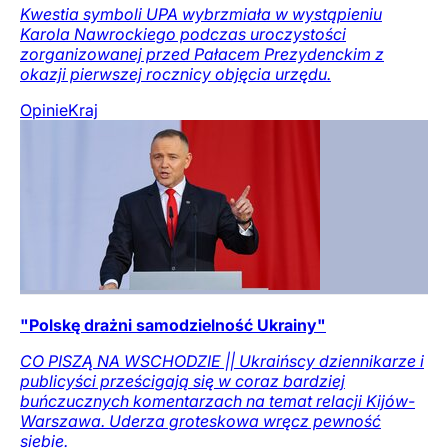
Kwestia symboli UPA wybrzmiała w wystąpieniu
Karola Nawrockiego podczas uroczystości
zorganizowanej przed Pałacem Prezydenckim z
okazji pierwszej rocznicy objęcia urzędu.
Opinie
Kraj
"Polskę drażni samodzielność Ukrainy"
CO PISZĄ NA WSCHODZIE || Ukraińscy dziennikarze i
publicyści prześcigają się w coraz bardziej
buńczucznych komentarzach na temat relacji Kijów-
Warszawa. Uderza groteskowa wręcz pewność
siebie.