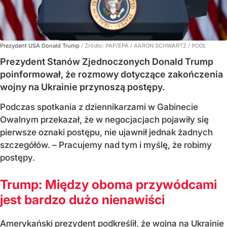
Prezydent USA Donald Trump
/ Źródło:
PAP/EPA
/
AARON SCHWARTZ / POOL
Prezydent Stanów Zjednoczonych Donald Trump
poinformował, że rozmowy dotyczące zakończenia
wojny na Ukrainie przynoszą postępy.
Podczas spotkania z dziennikarzami w Gabinecie
Owalnym przekazał, że w negocjacjach pojawiły się
pierwsze oznaki postępu, nie ujawnił jednak żadnych
szczegółów. – Pracujemy nad tym i myślę, że robimy
postępy.
Trump: Między oboma przywódcami
jest bardzo dużo nienawiści
Amerykański prezydent podkreślił, że wojna na Ukrainie