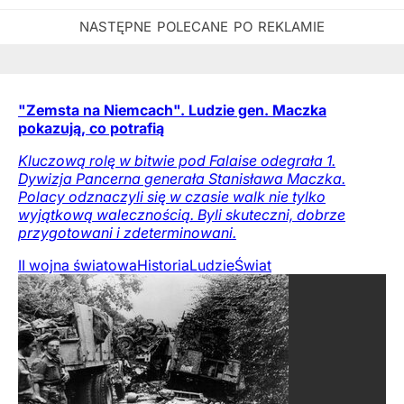
"Zemsta na Niemcach". Ludzie gen. Maczka
pokazują, co potrafią
Kluczową rolę w bitwie pod Falaise odegrała 1.
Dywizja Pancerna generała Stanisława Maczka.
Polacy odznaczyli się w czasie walk nie tylko
wyjątkową walecznością. Byli skuteczni, dobrze
przygotowani i zdeterminowani.
II wojna światowa
Historia
Ludzie
Świat