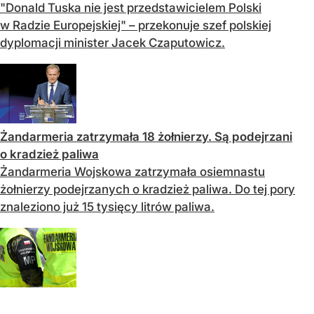
"Donald Tuska nie jest przedstawicielem Polski
w Radzie Europejskiej" – przekonuje szef polskiej
dyplomacji minister Jacek Czaputowicz.
Żandarmeria zatrzymała 18 żołnierzy. Są podejrzani
o kradzież paliwa
Żandarmeria Wojskowa zatrzymała osiemnastu
żołnierzy podejrzanych o kradzież paliwa. Do tej pory
znaleziono już 15 tysięcy litrów paliwa.