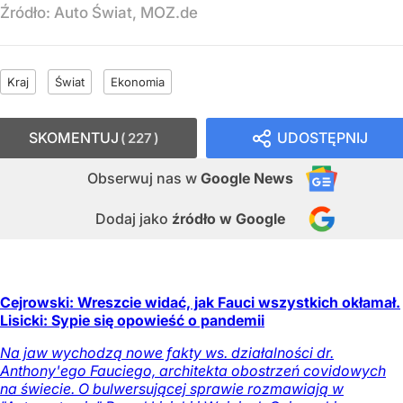
Źródło:
Auto Świat, MOZ.de
Kraj
Świat
Ekonomia
SKOMENTUJ
UDOSTĘPNIJ
227
Obserwuj nas
w
Google News
Dodaj jako
źródło w Google
Cejrowski: Wreszcie widać, jak Fauci wszystkich okłamał.
Lisicki: Sypie się opowieść o pandemii
Na jaw wychodzą nowe fakty ws. działalności dr.
Anthony'ego Fauciego, architekta obostrzeń covidowych
na świecie. O bulwersującej sprawie rozmawiają w