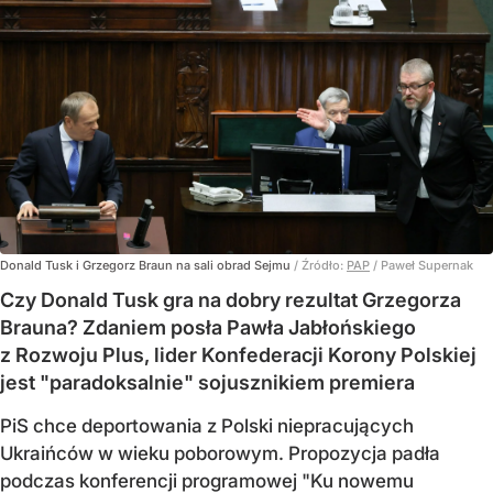
Donald Tusk i Grzegorz Braun na sali obrad Sejmu
/ Źródło:
PAP
/
Paweł Supernak
Czy Donald Tusk gra na dobry rezultat Grzegorza
Brauna? Zdaniem posła Pawła Jabłońskiego
z Rozwoju Plus, lider Konfederacji Korony Polskiej
jest "paradoksalnie" sojusznikiem premiera
PiS chce deportowania z Polski niepracujących
Ukraińców w wieku poborowym. Propozycja padła
podczas konferencji programowej "Ku nowemu