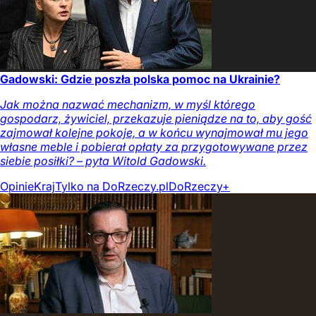
Gadowski: Gdzie poszła polska pomoc na Ukrainie?
Jak można nazwać mechanizm, w myśl którego
gospodarz, żywiciel, przekazuje pieniądze na to, aby gość
zajmował kolejne pokoje, a w końcu wynajmował mu jego
własne meble i pobierał opłaty za przygotowywane przez
siebie posiłki? – pyta Witold Gadowski.
Opinie
Kraj
Tylko na DoRzeczy.pl
DoRzeczy+