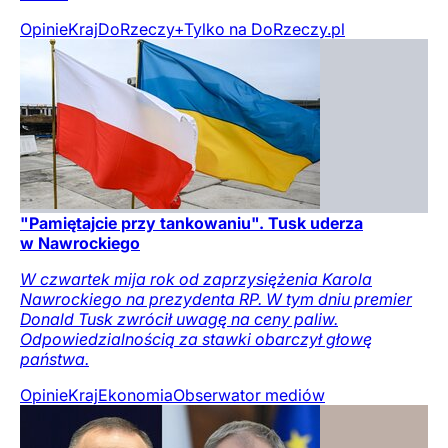
Opinie
Kraj
DoRzeczy+
Tylko na DoRzeczy.pl
"Pamiętajcie przy tankowaniu". Tusk uderza
w Nawrockiego
W czwartek mija rok od zaprzysiężenia Karola
Nawrockiego na prezydenta RP. W tym dniu premier
Donald Tusk zwrócił uwagę na ceny paliw.
Odpowiedzialnością za stawki obarczył głowę
państwa.
Opinie
Kraj
Ekonomia
Obserwator mediów