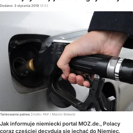
Dodano:
3
stycznia
2019
18:52
Tankowanie paliwa
Źródło:
PAP
/
Marcin Bielecki
Jak informuje niemiecki portal MOZ.de., Polacy
coraz częściej decydują się jechać do Niemiec,