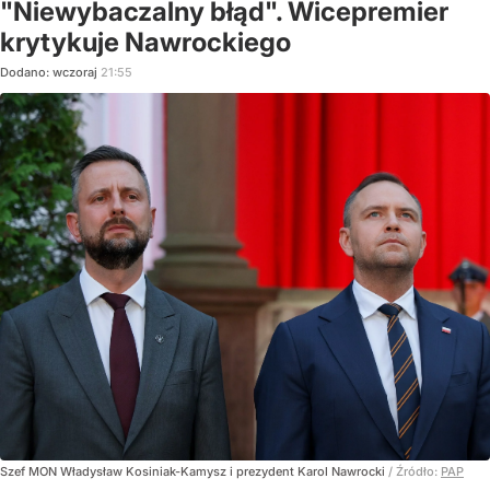
"Niewybaczalny błąd". Wicepremier
krytykuje Nawrockiego
Dodano:
wczoraj
21:55
Szef MON Władysław Kosiniak-Kamysz i prezydent Karol Nawrocki
/ Źródło:
PAP