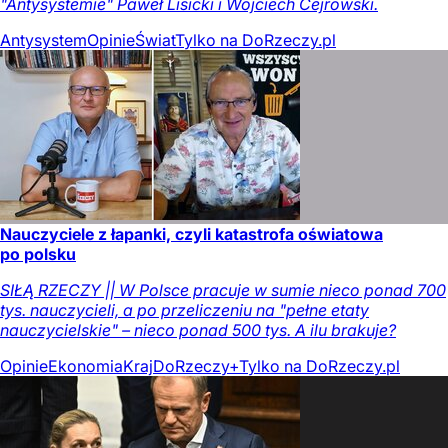
"Antysystemie" Paweł Lisicki i Wojciech Cejrowski.
Antysystem
Opinie
Świat
Tylko na DoRzeczy.pl
Nauczyciele z łapanki, czyli katastrofa oświatowa
po polsku
SIŁĄ RZECZY || W Polsce pracuje w sumie nieco ponad 700
tys. nauczycieli, a po przeliczeniu na "pełne etaty
nauczycielskie" – nieco ponad 500 tys. A ilu brakuje?
Opinie
Ekonomia
Kraj
DoRzeczy+
Tylko na DoRzeczy.pl