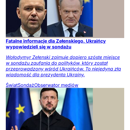
Fatalne informacje dla Zełenskiego. Ukraińcy
wypowiedzieli się w sondażu
Wołodymyr Zełenski zajmuje dopiero szóste miejsce
w sondażu zaufania do polityków, który został
przeprowadzony wśród Ukraińców. To niejedyna zła
wiadomość dla prezydenta Ukrainy.
Świat
Sondaż
Obserwator mediów