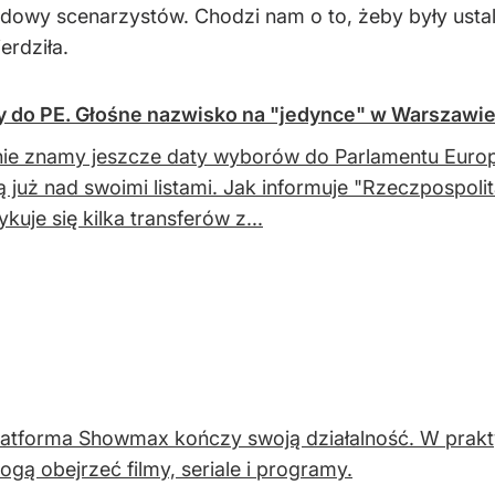
owy scenarzystów. Chodzi nam o to, żeby były ustal
erdziła.
cy do PE. Głośne nazwisko na "jedynce" w Warszawi
ie znamy jeszcze daty wyborów do Parlamentu Europe
ą już nad swoimi listami. Jak informuje "Rzeczpospol
zykuje się kilka transferów z...
latforma Showmax kończy swoją działalność. W prakt
ogą obejrzeć filmy, seriale i programy.