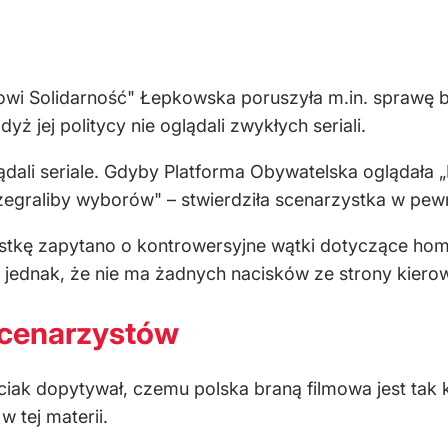
 Solidarność" Łepkowska poruszyła m.in. sprawę bież
ż jej politycy nie oglądali zwykłych seriali.
dali seriale. Gdyby Platforma Obywatelska oglądała „
rzegraliby wyborów" – stwierdziła scenarzystka w p
stkę zapytano o kontrowersyjne wątki dotyczące hom
jednak, że nie ma żadnych nacisków ze strony kierowni
cenarzystów
ak dopytywał, czemu polska braną filmowa jest tak
w tej materii.