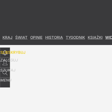
Udostępnij
13
Skomentuj
KRAJ
ŚWIAT
OPINIE
HISTORIA
TYGODNIK
KSIĄŻKI
WI
SUBSKRYBUJ
ZALOGUJ
SZUKAJ
MENU