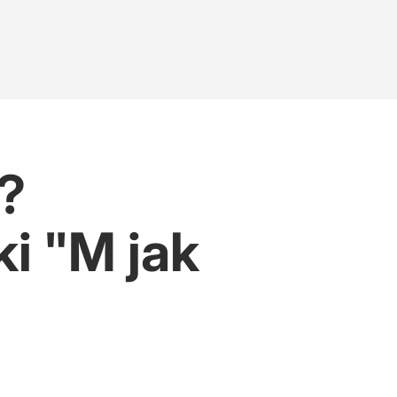
?
i "M jak