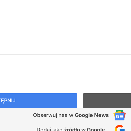
ĘPNIJ
Obserwuj nas
w
Google News
Dodaj jako
źródło w Google