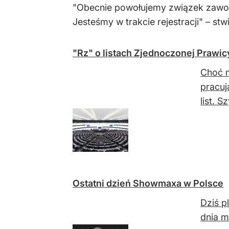
"Obecnie powołujemy związek zawod
Jesteśmy w trakcie rejestracji" – stwi
"Rz" o listach Zjednoczonej Prawi
Choć n
pracuj
list. S
Ostatni dzień Showmaxa w Polsce
Dziś p
dnia m