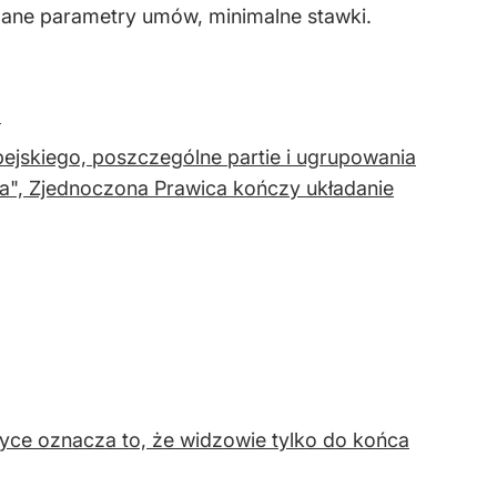
ane parametry umów, minimalne stawki.
e
jskiego, poszczególne partie i ugrupowania
ita", Zjednoczona Prawica kończy układanie
yce oznacza to, że widzowie tylko do końca