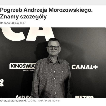
Pogrzeb Andrzeja Morozowskiego.
Znamy szczegóły
Dodano:
dzisiaj
8:47
Andrzej Morozowski
/ Źródło:
PAP
/
Piotr Nowak