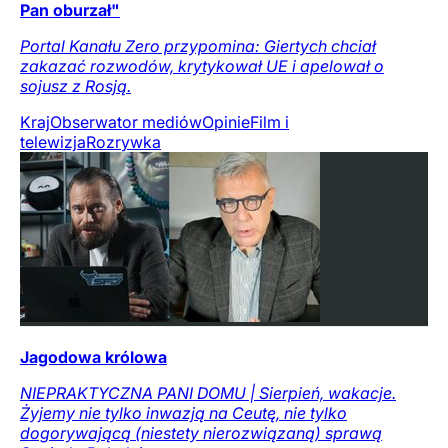
Pan oburzał"
Portal Kanału Zero przypomina: Giertych chciał
zakazać rozwodów, krytykował UE i apelował o
sojusz z Rosją.
Kraj
Obserwator mediów
Opinie
Film i
telewizja
Rozrywka
Jagodowa królowa
NIEPRAKTYCZNA PANI DOMU | Sierpień, wakacje.
Żyjemy nie tylko inwazją na Ceutę, nie tylko
dogorywającą (niestety nierozwiązaną) sprawą