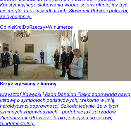
Konstytucyjnego ślubowania wobec ściany głupiej już być
nie mogło, to przyszedł dr hab. Sławomir Patyra i pokazał,
że bynajmniej.
Opinie
Kraj
DoRzeczy+
W numerze
Krzyż wyrwany z korony
Krzysztof Kawęcki | Rząd Donalda Tuska zapowiada nową
ustawę o symbolach państwowych, rzekomo w imię
heraldycznej poprawności. Szkoda jedynie, że w tych
szumnych zapowiedziach – podobnie jak za rządów
Zjednoczonej Prawicy – brakuje miejsca na sprawę
fundamentalną.