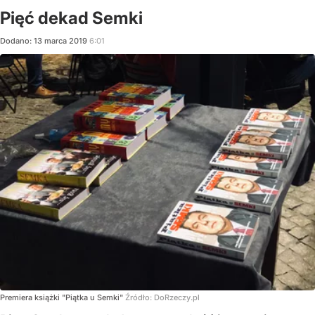
Pięć dekad Semki
Dodano:
13
marca
2019
6:01
Premiera książki "Piątka u Semki"
Źródło:
DoRzeczy.pl