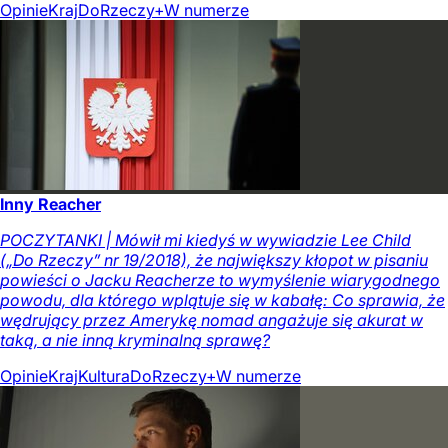
Opinie
Kraj
DoRzeczy+
W numerze
Inny Reacher
POCZYTANKI | Mówił mi kiedyś w wywiadzie Lee Child
(„Do Rzeczy” nr 19/2018), że największy kłopot w pisaniu
powieści o Jacku Reacherze to wymyślenie wiarygodnego
powodu, dla którego wplątuje się w kabałę: Co sprawia, że
wędrujący przez Amerykę nomad angażuje się akurat w
taką, a nie inną kryminalną sprawę?
Opinie
Kraj
Kultura
DoRzeczy+
W numerze