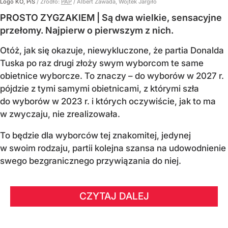
Logo KO, PiS
/ Źródło:
PAP
/
Albert Zawada, Wojtek Jargiło
PROSTO ZYGZAKIEM | Są dwa wielkie, sensacyjne
przełomy. Najpierw o pierwszym z nich.
Otóż, jak się okazuje, niewykluczone, że partia Donalda
Tuska po raz drugi złoży swym wyborcom te same
obietnice wyborcze. To znaczy – do wyborów w 2027 r.
pójdzie z tymi samymi obietnicami, z którymi szła
do wyborów w 2023 r. i których oczywiście, jak to ma
w zwyczaju, nie zrealizowała.
To będzie dla wyborców tej znakomitej, jedynej
w swoim rodzaju, partii kolejna szansa na udowodnienie
swego bezgranicznego przywiązania do niej.
CZYTAJ DALEJ