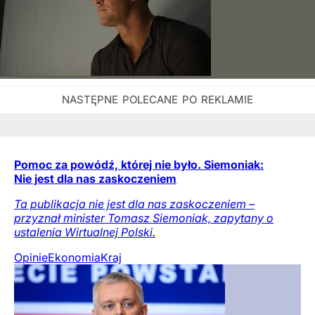
Pomoc za powódź, której nie było. Siemoniak:
Nie jest dla nas zaskoczeniem
Ta publikacja nie jest dla nas zaskoczeniem –
przyznał minister Tomasz Siemoniak, zapytany o
ustalenia Wirtualnej Polski.
Opinie
Ekonomia
Kraj