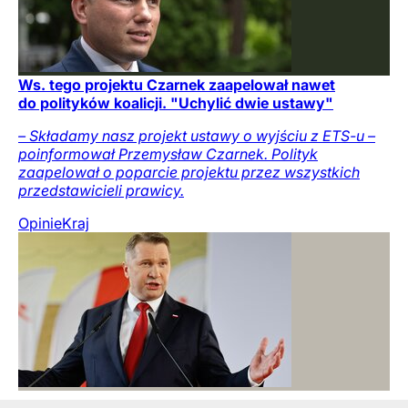
Ws. tego projektu Czarnek zaapelował nawet
do polityków koalicji. "Uchylić dwie ustawy"
– Składamy nasz projekt ustawy o wyjściu z ETS-u –
poinformował Przemysław Czarnek. Polityk
zaapelował o poparcie projektu przez wszystkich
przedstawicieli prawicy.
Opinie
Kraj