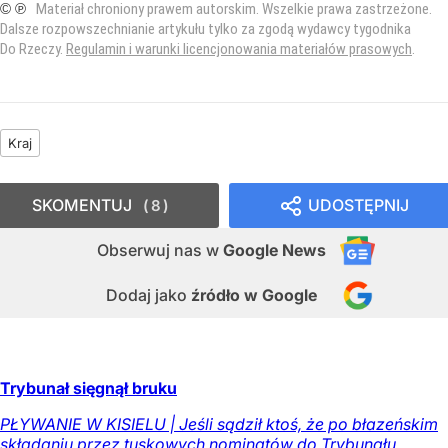
© ℗
Materiał chroniony prawem autorskim. Wszelkie prawa zastrzeżone.
Dalsze rozpowszechnianie artykułu tylko za zgodą wydawcy tygodnika
Do Rzeczy.
Regulamin i warunki licencjonowania materiałów prasowych
.
Kraj
SKOMENTUJ
UDOSTĘPNIJ
8
Obserwuj nas
w
Google News
Dodaj jako
źródło w Google
Trybunał sięgnął bruku
PŁYWANIE W KISIELU | Jeśli sądził ktoś, że po błazeńskim
składaniu przez tuskowych nominatów do Trybunału