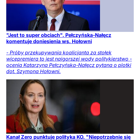
"Jest to super obciach". Pełczyńska-Nałęcz
komentuje doniesienia ws. Hołowni
- Próby przekupywania koalicjanta za stołek
wicepremiera to jest najgorszej wody politykierstwo -
ocenia Katarzyna Pełczyńska-Nałęcz pytana o plotki
dot. Szymona Hołowni.
Kanał Zero punktuje polityka KO. "Niepotrzebnie się