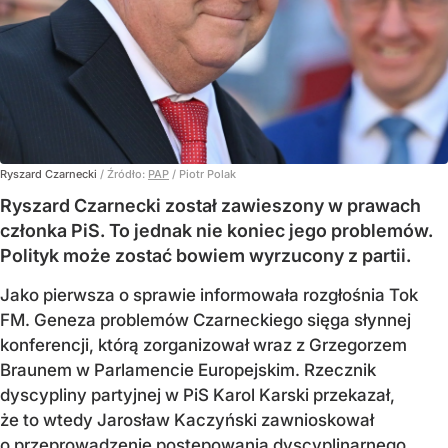
Ryszard Czarnecki
/ Źródło:
PAP
/
Piotr Polak
Ryszard Czarnecki został zawieszony w prawach
członka PiS. To jednak nie koniec jego problemów.
Polityk może zostać bowiem wyrzucony z partii.
Jako pierwsza o sprawie informowała rozgłośnia Tok
FM. Geneza problemów Czarneckiego sięga słynnej
konferencji, którą zorganizował wraz z Grzegorzem
Braunem w Parlamencie Europejskim. Rzecznik
dyscypliny partyjnej w PiS Karol Karski przekazał,
że to wtedy Jarosław Kaczyński zawnioskował
o przeprowadzenie postępowania dyscyplinarnego.