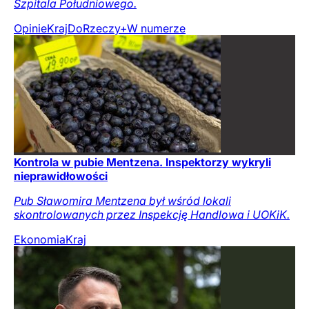
Szpitala Południowego.
Opinie
Kraj
DoRzeczy+
W numerze
Kontrola w pubie Mentzena. Inspektorzy wykryli
nieprawidłowości
Pub Sławomira Mentzena był wśród lokali
skontrolowanych przez Inspekcję Handlowa i UOKiK.
Ekonomia
Kraj