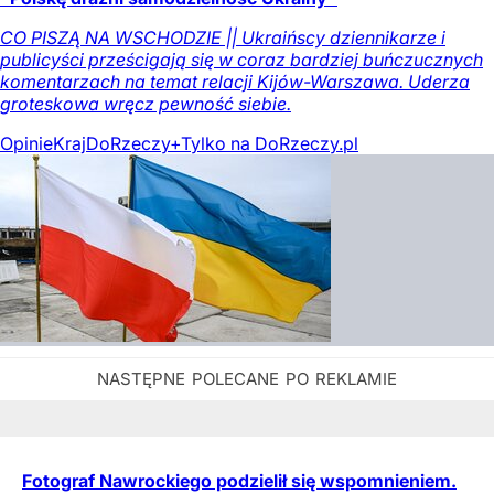
CO PISZĄ NA WSCHODZIE || Ukraińscy dziennikarze i
publicyści prześcigają się w coraz bardziej buńczucznych
komentarzach na temat relacji Kijów-Warszawa. Uderza
groteskowa wręcz pewność siebie.
Opinie
Kraj
DoRzeczy+
Tylko na DoRzeczy.pl
Fotograf Nawrockiego podzielił się wspomnieniem.