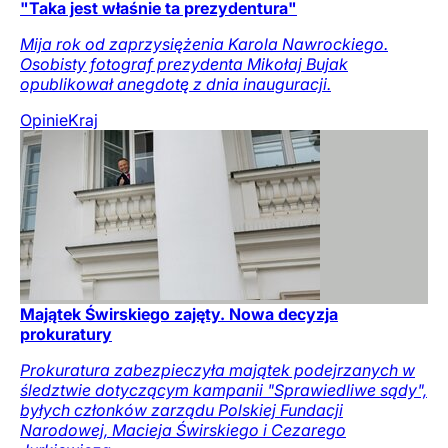
"Taka jest właśnie ta prezydentura"
Mija rok od zaprzysiężenia Karola Nawrockiego.
Osobisty fotograf prezydenta Mikołaj Bujak
opublikował anegdotę z dnia inauguracji.
Opinie
Kraj
Majątek Świrskiego zajęty. Nowa decyzja
prokuratury
Prokuratura zabezpieczyła majątek podejrzanych w
śledztwie dotyczącym kampanii "Sprawiedliwe sądy",
byłych członków zarządu Polskiej Fundacji
Narodowej, Macieja Świrskiego i Cezarego