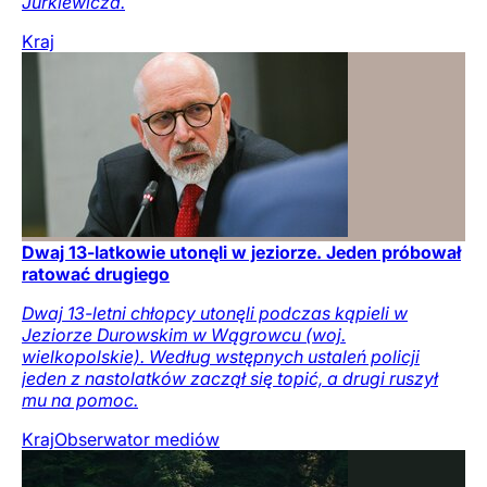
Jurkiewicza.
Kraj
Dwaj 13-latkowie utonęli w jeziorze. Jeden próbował
ratować drugiego
Dwaj 13-letni chłopcy utonęli podczas kąpieli w
Jeziorze Durowskim w Wągrowcu (woj.
wielkopolskie). Według wstępnych ustaleń policji
jeden z nastolatków zaczął się topić, a drugi ruszył
mu na pomoc.
Kraj
Obserwator mediów