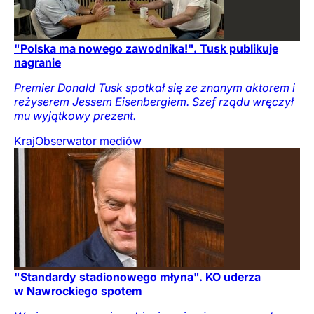
"Polska ma nowego zawodnika!". Tusk publikuje
nagranie
Premier Donald Tusk spotkał się ze znanym aktorem i
reżyserem Jessem Eisenbergiem. Szef rządu wręczył
mu wyjątkowy prezent.
Kraj
Obserwator mediów
"Standardy stadionowego młyna". KO uderza
w Nawrockiego spotem