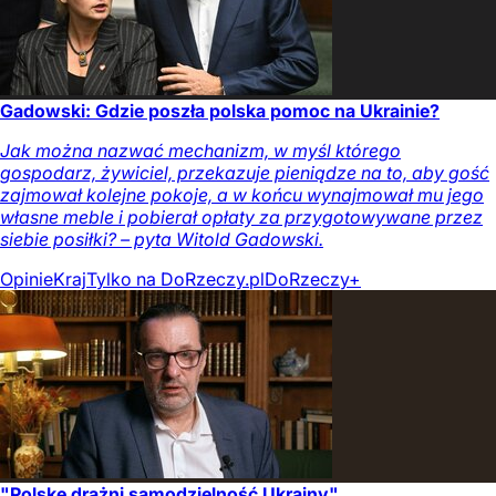
Gadowski: Gdzie poszła polska pomoc na Ukrainie?
Jak można nazwać mechanizm, w myśl którego
gospodarz, żywiciel, przekazuje pieniądze na to, aby gość
zajmował kolejne pokoje, a w końcu wynajmował mu jego
własne meble i pobierał opłaty za przygotowywane przez
siebie posiłki? – pyta Witold Gadowski.
Opinie
Kraj
Tylko na DoRzeczy.pl
DoRzeczy+
"Polskę drażni samodzielność Ukrainy"