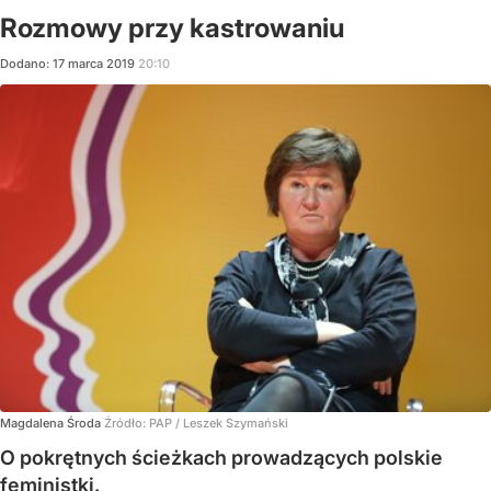
Rozmowy przy kastrowaniu
Dodano:
17
marca
2019
20:10
Magdalena Środa
Źródło:
PAP
/
Leszek Szymański
O pokrętnych ścieżkach prowadzących polskie
feministki.