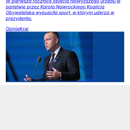
W pierwszą rocznicę objęcia najwyższego urzędu w
państwie przez Karola Nawrockiego Koalicja
Obywatelska wypuściła sport, w którym uderza w
prezydenta.
Opinie
Kraj