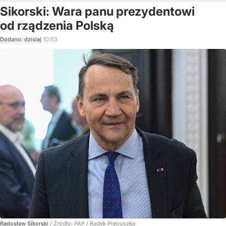
Sikorski: Wara panu prezydentowi
od rządzenia Polską
Dodano:
dzisiaj
10:53
Radosław Sikorski
/ Źródło:
PAP
/
Radek Pietruszka