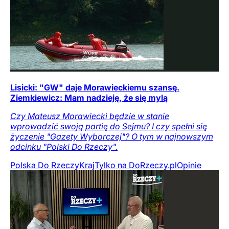
Lisicki: "GW" daje Morawieckiemu szansę.
Ziemkiewicz: Mam nadzieję, że się mylą
Czy Mateusz Morawiecki będzie w stanie
wprowadzić swoją partię do Sejmu? I czy spełni się
życzenie "Gazety Wyborczej"? O tym w najnowszym
odcinku "Polski Do Rzeczy".
Polska Do Rzeczy
Kraj
Tylko na DoRzeczy.pl
Opinie