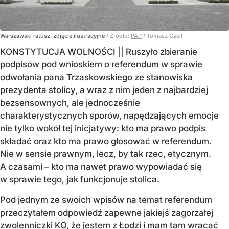
Warszawski ratusz, zdjęcie ilustracyjne
/ Źródło:
PAP
/
Tomasz Gzell
KONSTYTUCJA WOLNOŚCI || Ruszyło zbieranie
podpisów pod wnioskiem o referendum w sprawie
odwołania pana Trzaskowskiego ze stanowiska
prezydenta stolicy, a wraz z nim jeden z najbardziej
bezsensownych, ale jednocześnie
charakterystycznych sporów, napędzających emocje
nie tylko wokół tej inicjatywy: kto ma prawo podpis
składać oraz kto ma prawo głosować w referendum.
Nie w sensie prawnym, lecz, by tak rzec, etycznym.
A czasami – kto ma nawet prawo wypowiadać się
w sprawie tego, jak funkcjonuje stolica.
Pod jednym ze swoich wpisów na temat referendum
przeczytałem odpowiedź zapewne jakiejś zagorzałej
zwolenniczki KO, że jestem z Łodzi i mam tam wracać