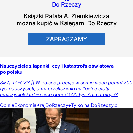
Książki
Rafała A. Ziemkiewicza
można kupić w Księgarni Do Rzeczy
ZAPRASZAMY
Nauczyciele z łapanki, czyli katastrofa oświatowa
po polsku
SIŁĄ RZECZY || W Polsce pracuje w sumie nieco ponad 700
tys. nauczycieli, a po przeliczeniu na "pełne etaty
nauczycielskie" – nieco ponad 500 tys. A ilu brakuje?
Opinie
Ekonomia
Kraj
DoRzeczy+
Tylko na DoRzeczy.pl