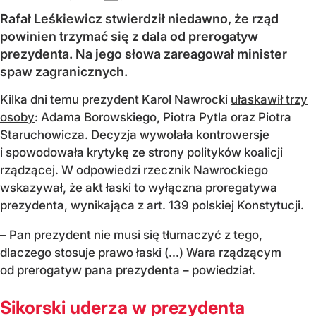
Rafał Leśkiewicz stwierdził niedawno, że rząd
powinien trzymać się z dala od prerogatyw
prezydenta. Na jego słowa zareagował minister
spaw zagranicznych.
Kilka dni temu prezydent Karol Nawrocki
ułaskawił trzy
osoby
: Adama Borowskiego, Piotra Pytla oraz Piotra
Staruchowicza. Decyzja wywołała kontrowersje
i spowodowała krytykę ze strony polityków koalicji
rządzącej. W odpowiedzi rzecznik Nawrockiego
wskazywał, że akt łaski to wyłączna proregatywa
prezydenta, wynikająca z art. 139 polskiej Konstytucji.
– Pan prezydent nie musi się tłumaczyć z tego,
dlaczego stosuje prawo łaski (...) Wara rządzącym
od prerogatyw pana prezydenta – powiedział.
Sikorski uderza w prezydenta