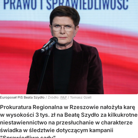
Europoseł PiS Beata Szydło
/ Źródło:
PAP
/
Tomasz Gzell
Prokuratura Regionalna w Rzeszowie nałożyła karę
w wysokości 3 tys. zł na Beatę Szydło za kilkukrotne
niestawiennictwo na przesłuchanie w charakterze
świadka w śledztwie dotyczącym kampanii
"Sprawiedliwe sądy".