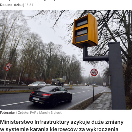
Dodano:
dzisiaj
15:51
Fotoradar
/ Źródło:
PAP
/
Marcin Bielecki
Ministerstwo Infrastruktury szykuje duże zmiany
w systemie karania kierowców za wykroczenia