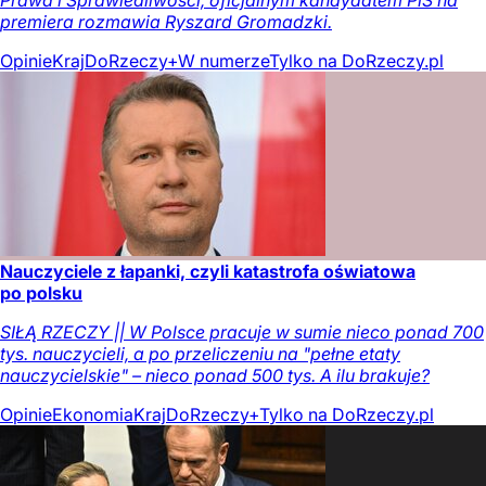
Prawa i Sprawiedliwości, oficjalnym kandydatem PiS na
premiera rozmawia Ryszard Gromadzki.
Opinie
Kraj
DoRzeczy+
W numerze
Tylko na DoRzeczy.pl
Nauczyciele z łapanki, czyli katastrofa oświatowa
po polsku
SIŁĄ RZECZY || W Polsce pracuje w sumie nieco ponad 700
tys. nauczycieli, a po przeliczeniu na "pełne etaty
nauczycielskie" – nieco ponad 500 tys. A ilu brakuje?
Opinie
Ekonomia
Kraj
DoRzeczy+
Tylko na DoRzeczy.pl