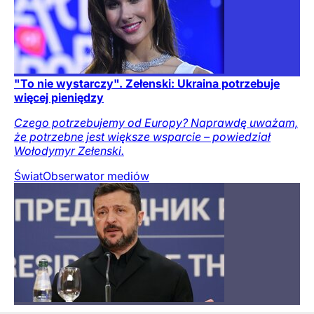
"To nie wystarczy". Zełenski: Ukraina potrzebuje
więcej pieniędzy
Czego potrzebujemy od Europy? Naprawdę uważam,
że potrzebne jest większe wsparcie – powiedział
Wołodymyr Zełenski.
Świat
Obserwator mediów