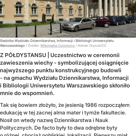
Siedziba Wydziału Dziennikarstwa, Informacji i Bibliologii Uniwersytetu
Warszawskiego
/ Źródło:
Wikimedia Commons
/
Adrian Grycuk/CC
Z PÓŁDYSTANSU | Uczestnictwo w ceremonii
zawieszenia wiechy - symbolizującej osiągnięcie
najwyższego punktu konstrukcyjnego budowli
- na gmachu Wydziału Dziennikarstwa, Informacji
i Bibliologii Uniwersytetu Warszawskiego skłoniło
mnie do wspomnień.
Tak się bowiem złożyło, że jesienią 1986 rozpocząłem
edukację w tej zacnej alma mater i tymże fakultecie.
Nosił on wtedy nazwę Dziennikarstwa i Nauk
Politycznych. De facto były to dwa odrębne byty
o różnej, chociaż pobliskiej, lokalizacji. Pierwszy miał