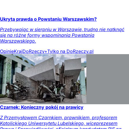
Ukryta prawda o Powstaniu Warszawskim?
Przebywając w sierpniu w Warszawie, trudno nie natknąć
się na różne formy wspominania Powstania
Warszawskiego.
Opinie
Kraj
DoRzeczy+
Tylko na DoRzeczy.pl
Czarnek: Konieczny pokój na prawicy
Z Przemysławem Czarnkiem, prawnikiem, profesorem
Katolickiego Uniwersytetu Lubelskiego, wiceprezesem