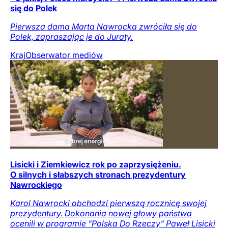
się do Polek
Pierwsza dama Marta Nawrocka zwróciła się do
Polek, zapraszając je do Juraty.
Kraj
Obserwator mediów
Lisicki i Ziemkiewicz rok po zaprzysiężeniu.
O silnych i słabszych stronach prezydentury
Nawrockiego
Karol Nawrocki obchodzi pierwszą rocznicę swojej
prezydentury. Dokonania nowej głowy państwa
ocenili w programie "Polska Do Rzeczy" Paweł Lisicki