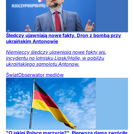
Śledczy ujawniają nowe fakty. Dron z bombą przy
ukraińskim Antonowie
Niemieccy śledczy ujawniają nowe fakty ws.
incydentu na lotnisku Lipsk/Halle, w pobliżu
ukraińskiego samolotu Antonow.
Świat
Obserwator mediów
"O jakiej Polsce marzycie?". Pierwsza dama zwróciła