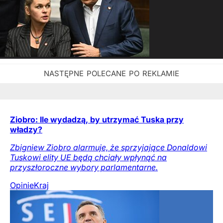
Ziobro: Ile wydadzą, by utrzymać Tuska przy
władzy?
Zbigniew Ziobro alarmuje, że sprzyjające Donaldowi
Tuskowi elity UE będą chciały wpłynąć na
przyszłoroczne wybory parlamentarne.
Opinie
Kraj