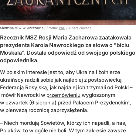
Siedziba MSZ w Warszawie
/ Źródło:
PAP
/
Albert Zawada
Rzecznik MSZ Rosji Maria Zacharowa zaatakowała
prezydenta Karola Nawrockiego za słowa o "biciu
Moskala". Dostała odpowiedź od swojego polskiego
odpowiednika.
W polskim interesie jest to, aby Ukraina i żołnierze
ukraińscy radzili sobie jak najlepiej z postsowiecką
Federacją Rosyjską, jak najdalej ich trzymali od Polski –
mówił Nawrocki w
przemówieniu
wygłoszonym
w czwartek (6 sierpnia) przed Pałacem Prezydenckim,
w pierwszą rocznicę zaprzysiężenia.
– Niech mordują Sowietów, którzy ich napadli, a nas,
Polaków, to w ogóle nie boli. W tym zakresie zawsze