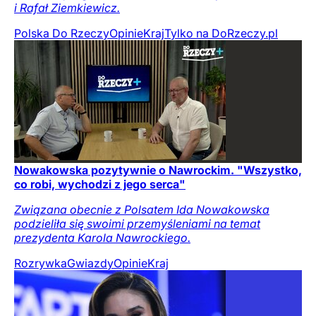
i Rafał Ziemkiewicz.
Polska Do Rzeczy
Opinie
Kraj
Tylko na DoRzeczy.pl
Nowakowska pozytywnie o Nawrockim. "Wszystko,
co robi, wychodzi z jego serca"
Związana obecnie z Polsatem Ida Nowakowska
podzieliła się swoimi przemyśleniami na temat
prezydenta Karola Nawrockiego.
Rozrywka
Gwiazdy
Opinie
Kraj