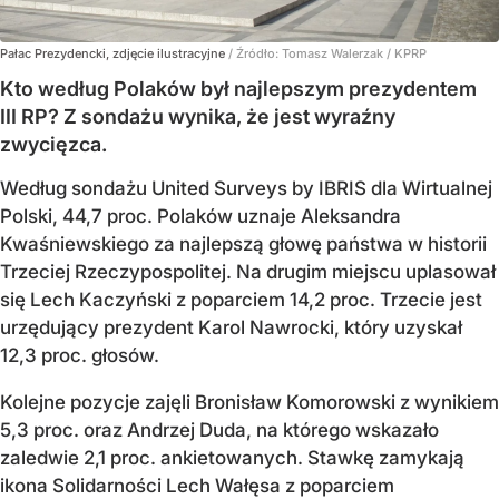
Pałac Prezydencki, zdjęcie ilustracyjne
/ Źródło:
Tomasz Walerzak / KPRP
Kto według Polaków był najlepszym prezydentem
III RP? Z sondażu wynika, że jest wyraźny
zwycięzca.
Według sondażu United Surveys by IBRIS dla Wirtualnej
Polski, 44,7 proc. Polaków uznaje Aleksandra
Kwaśniewskiego za najlepszą głowę państwa w historii
Trzeciej Rzeczypospolitej. Na drugim miejscu uplasował
się Lech Kaczyński z poparciem 14,2 proc. Trzecie jest
urzędujący prezydent Karol Nawrocki, który uzyskał
12,3 proc. głosów.
Kolejne pozycje zajęli Bronisław Komorowski z wynikiem
5,3 proc. oraz Andrzej Duda, na którego wskazało
zaledwie 2,1 proc. ankietowanych. Stawkę zamykają
ikona Solidarności Lech Wałęsa z poparciem