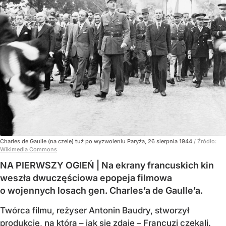
Charles de Gaulle (na czele) tuż po wyzwoleniu Paryża, 26 sierpnia 1944
/ Źródło:
Wikimedia Commons
NA PIERWSZY OGIEŃ | Na ekrany francuskich kin
weszła dwuczęściowa epopeja filmowa
o wojennych losach gen. Charles’a de Gaulle’a.
Twórca filmu, reżyser Antonin Baudry, stworzył
produkcję, na którą – jak się zdaje – Francuzi czekali.