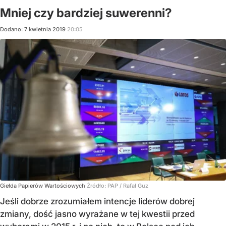
Mniej czy bardziej suwerenni?
Dodano:
7
kwietnia
2019
20:05
Giełda Papierów Wartościowych
Źródło:
PAP
/
Rafał Guz
Jeśli dobrze zrozumiałem intencje liderów dobrej
zmiany, dość jasno wyrażane w tej kwestii przed