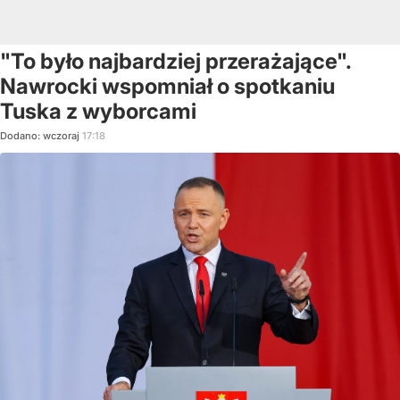
"To było najbardziej przerażające".
Nawrocki wspomniał o spotkaniu
Tuska z wyborcami
Dodano:
wczoraj
17:18