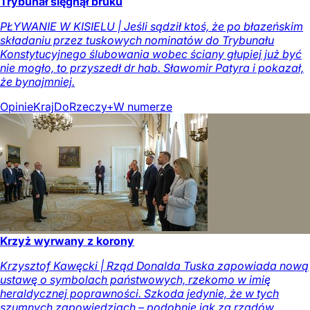
Trybunał sięgnął bruku
PŁYWANIE W KISIELU | Jeśli sądził ktoś, że po błazeńskim
składaniu przez tuskowych nominatów do Trybunału
Konstytucyjnego ślubowania wobec ściany głupiej już być
nie mogło, to przyszedł dr hab. Sławomir Patyra i pokazał,
że bynajmniej.
Opinie
Kraj
DoRzeczy+
W numerze
Krzyż wyrwany z korony
Krzysztof Kawęcki | Rząd Donalda Tuska zapowiada nową
ustawę o symbolach państwowych, rzekomo w imię
heraldycznej poprawności. Szkoda jedynie, że w tych
szumnych zapowiedziach – podobnie jak za rządów