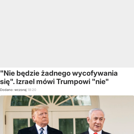
"Nie będzie żadnego wycofywania
się". Izrael mówi Trumpowi "nie"
Dodano:
wczoraj
18:20