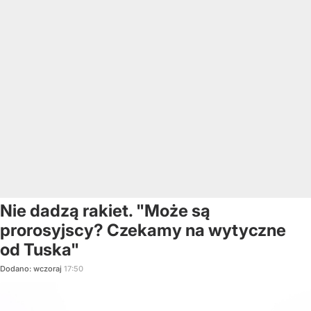
Nie dadzą rakiet. "Może są
prorosyjscy? Czekamy na wytyczne
od Tuska"
Dodano:
wczoraj
17:50