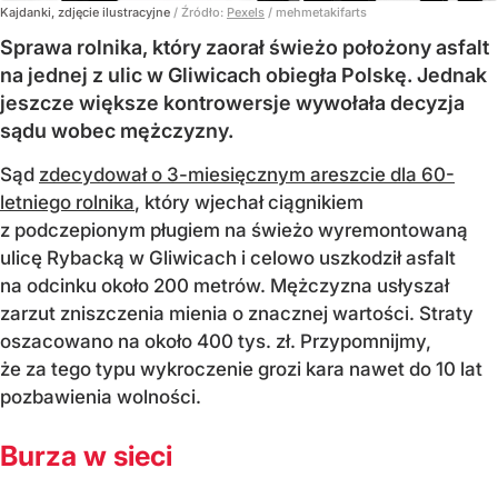
Kajdanki, zdjęcie ilustracyjne
/ Źródło:
Pexels
/
mehmetakifarts
Sprawa rolnika, który zaorał świeżo położony asfalt
na jednej z ulic w Gliwicach obiegła Polskę. Jednak
jeszcze większe kontrowersje wywołała decyzja
sądu wobec mężczyzny.
Sąd
zdecydował o 3-miesięcznym areszcie dla 60-
letniego rolnika
, który wjechał ciągnikiem
z podczepionym pługiem na świeżo wyremontowaną
ulicę Rybacką w Gliwicach i celowo uszkodził asfalt
na odcinku około 200 metrów. Mężczyzna usłyszał
zarzut zniszczenia mienia o znacznej wartości. Straty
oszacowano na około 400 tys. zł. Przypomnijmy,
że za tego typu wykroczenie grozi kara nawet do 10 lat
pozbawienia wolności.
Burza w sieci