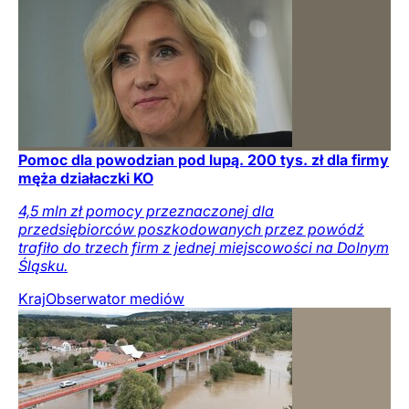
Pomoc dla powodzian pod lupą. 200 tys. zł dla firmy
męża działaczki KO
4,5 mln zł pomocy przeznaczonej dla
przedsiębiorców poszkodowanych przez powódź
trafiło do trzech firm z jednej miejscowości na Dolnym
Śląsku.
Kraj
Obserwator mediów