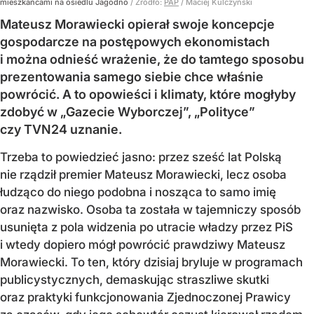
mieszkańcami na osiedlu Jagodno
/ Źródło:
PAP
/
Maciej Kulczyński
Mateusz Morawiecki opierał swoje koncepcje
gospodarcze na postępowych ekonomistach
i można odnieść wrażenie, że do tamtego sposobu
prezentowania samego siebie chce właśnie
powrócić. A to opowieści i klimaty, które mogłyby
zdobyć w „Gazecie Wyborczej”, „Polityce”
czy TVN24 uznanie.
Trzeba to powiedzieć jasno: przez sześć lat Polską
nie rządził premier Mateusz Morawiecki, lecz osoba
łudząco do niego podobna i nosząca to samo imię
oraz nazwisko. Osoba ta została w tajemniczy sposób
usunięta z pola widzenia po utracie władzy przez PiS
i wtedy dopiero mógł powrócić prawdziwy Mateusz
Morawiecki. To ten, który dzisiaj bryluje w programach
publicystycznych, demaskując straszliwe skutki
oraz praktyki funkcjonowania Zjednoczonej Prawicy