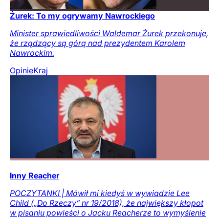
Żurek: To my ogrywamy Nawrockiego
Minister sprawiedliwości Waldemar Żurek przekonuje,
że rządzący są górą nad prezydentem Karolem
Nawrockim.
Opinie
Kraj
Inny Reacher
POCZYTANKI | Mówił mi kiedyś w wywiadzie Lee
Child („Do Rzeczy” nr 19/2018), że największy kłopot
w pisaniu powieści o Jacku Reacherze to wymyślenie