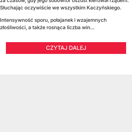
za czasów, gdy jego sobowtór oszust kierował rządem.
Słuchając oczywiście we wszystkim Kaczyńskiego.
Intensywność sporu, połajanek i wzajemnych
złośliwości, a także rosnąca liczba win...
CZYTAJ DALEJ