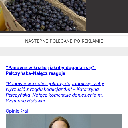
"Panowie w koalicji jakoby dogadali się".
Pełczyńska-Nałęcz reaguje
"Panowie w koalicji jakoby dogadali się, żeby
wyrzucić z rządu koalicjantkę" – Katarzyna
Pełczyńska-Nałęcz komentuje doniesienia nt.
Szymona Hołowni.
Opinie
Kraj