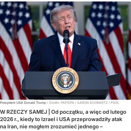
Prezydent USA Donald Trump
/ Źródło:
PAP/EPA
/
AARON SCHWARTZ / POOL
W RZECZY SAMEJ | Od początku, a więc od lutego
2026 r., kiedy to Izrael i USA przeprowadziły atak
na Iran, nie mogłem zrozumieć jednego –