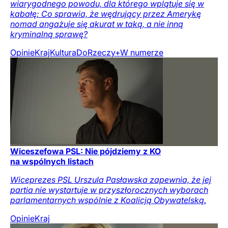
wiarygodnego powodu, dla którego wplątuje się w
kabałę: Co sprawia, że wędrujący przez Amerykę
nomad angażuje się akurat w taką, a nie inną
kryminalną sprawę?
Opinie
Kraj
Kultura
DoRzeczy+
W numerze
Wiceszefowa PSL: Nie pójdziemy z KO
na wspólnych listach
Wiceprezes PSL Urszula Pasławska zapewnia, że jej
partia nie wystartuje w przyszłorocznych wyborach
parlamentarnych wspólnie z Koalicją Obywatelską.
Opinie
Kraj