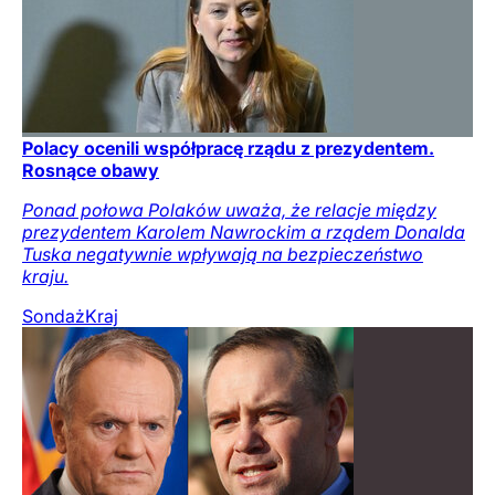
Polacy ocenili współpracę rządu z prezydentem.
Rosnące obawy
Ponad połowa Polaków uważa, że relacje między
prezydentem Karolem Nawrockim a rządem Donalda
Tuska negatywnie wpływają na bezpieczeństwo
kraju.
Sondaż
Kraj