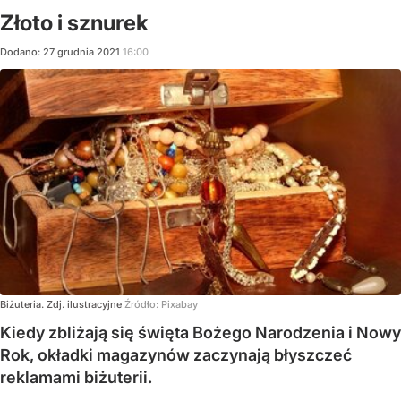
Złoto i sznurek
Dodano:
27
grudnia
2021
16:00
Biżuteria. Zdj. ilustracyjne
Źródło:
Pixabay
Kiedy zbliżają się święta Bożego Narodzenia i Nowy
Rok, okładki magazynów zaczynają błyszczeć
reklamami biżuterii.