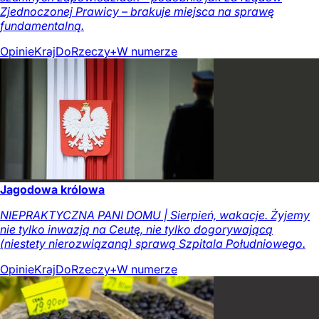
Zjednoczonej Prawicy – brakuje miejsca na sprawę
fundamentalną.
Opinie
Kraj
DoRzeczy+
W numerze
Jagodowa królowa
NIEPRAKTYCZNA PANI DOMU | Sierpień, wakacje. Żyjemy
nie tylko inwazją na Ceutę, nie tylko dogorywającą
(niestety nierozwiązaną) sprawą Szpitala Południowego.
Opinie
Kraj
DoRzeczy+
W numerze