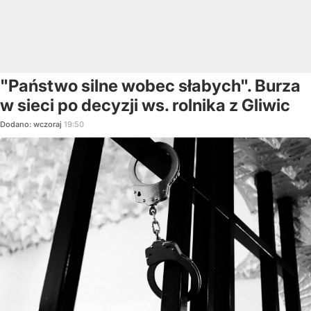
"Państwo silne wobec słabych". Burza
w sieci po decyzji ws. rolnika z Gliwic
Dodano:
wczoraj
19:50