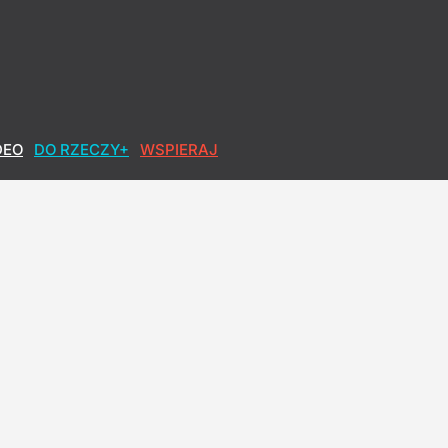
owiedziami". Zagadkowe słowa biskupa
DEO
DO RZECZY+
WSPIERAJ
realizowałbym tego"