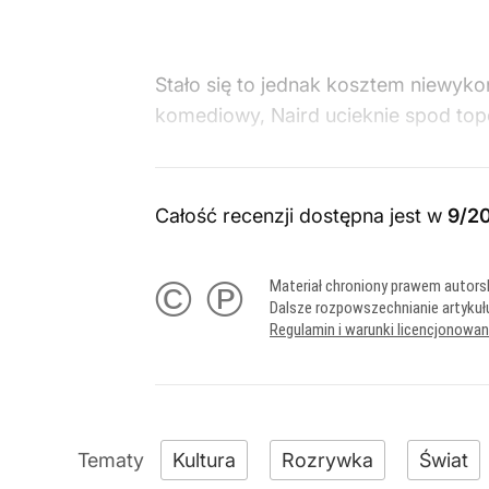
Stało się to jednak kosztem niewyko
komediowy, Naird ucieknie spod top
Całość recenzji dostępna jest w
9/2
© ℗
Materiał chroniony prawem autors
Dalsze rozpowszechnianie artykuł
Regulamin i warunki licencjonowa
Kultura
Rozrywka
Świat