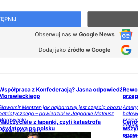
ĘPNIJ
Obserwuj nas
w
Google News
Dodaj jako
źródło w Google
Współpraca z Konfederacją? Jasna odpowiedź
Rewol
Morawieckiego
przeg
Sławomir Mentzen jak najbardziej jest częścią obozu
Amery
patriotycznego – powiedział w Jagodnie Mateusz
balowe
Morawiecki.
prezy
Nauczyciele z łapanki, czyli katastrofa
Cejro
odwoła
oświatowa po polsku
wszys
Opinie
Obserwator
opowi
mediów
Kraj
Świat