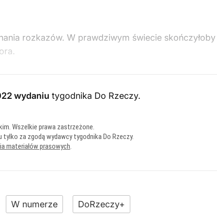
nania rozkazów. W prawdziwym świecie skończyłoby się
ora.
022 wydaniu
tygodnika Do Rzeczy
.
kim. Wszelkie prawa zastrzeżone.
u tylko za zgodą wydawcy tygodnika Do Rzeczy.
nia materiałów prasowych
.
W numerze
DoRzeczy+