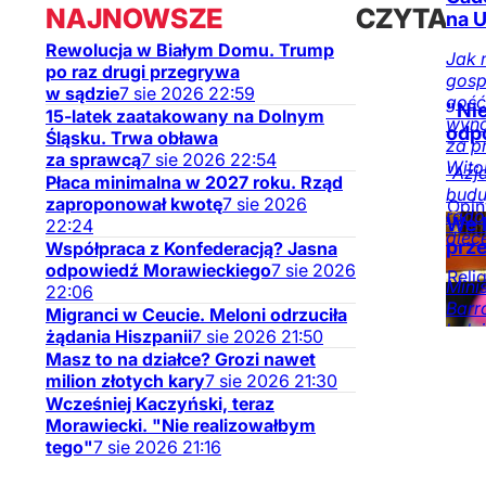
NAJNOWSZE
CZYTAJ
na U
Rewolucja w Białym Domu. Trump
TAKŻE
Jak 
po raz drugi przegrywa
gosp
w sądzie
7
sie
2026
22:59
gość
"Ni
15-latek zaatakowany na Dolnym
wyna
odp
Śląsku. Trwa obława
za p
za sprawcą
7
sie
2026
22:54
Wito
"Azj
Płaca minimalna w 2027 roku. Rząd
budu
zaproponował kwotę
7
sie
2026
Opin
rado
We 
22:24
DoRz
diece
prz
Współpraca z Konfederacją? Jasna
odpowiedź Morawieckiego
7
sie
2026
Relig
Mini
22:06
Barr
Migranci w Ceucie. Meloni odrzuciła
kole
żądania Hiszpanii
7
sie
2026
21:50
Masz to na działce? Grozi nawet
milion złotych kary
7
sie
2026
21:30
Wcześniej Kaczyński, teraz
Morawiecki. "Nie realizowałbym
tego"
7
sie
2026
21:16