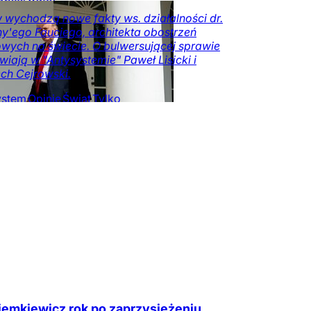
w
 wychodzą nowe fakty ws. działalności dr.
y'ego Fauciego, architekta obostrzeń
wych na świecie. O bulwersującej sprawie
iają w "Antysystemie" Paweł Lisicki i
ch Cejrowski.
ystem
Opinie
Świat
Tylko
zeczy.pl
 Ziemkiewicz rok po zaprzysiężeniu.