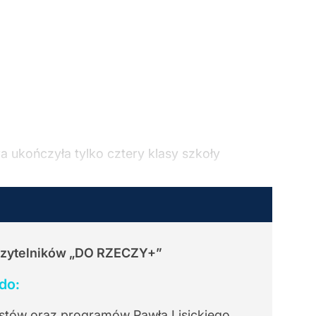
a ukończyła tylko cztery klasy szkoły
Czytelników
„DO RZECZY+”
do:
stów oraz programów Pawła Lisickiego,