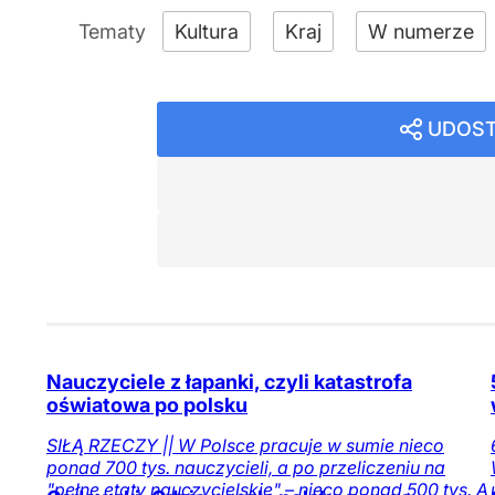
Kultura
Kraj
W numerze
UDOST
Nauczyciele z łapanki, czyli katastrofa
oświatowa po polsku
SIŁĄ RZECZY || W Polsce pracuje w sumie nieco
ponad 700 tys. nauczycieli, a po przeliczeniu na
"pełne etaty nauczycielskie" – nieco ponad 500 tys. A