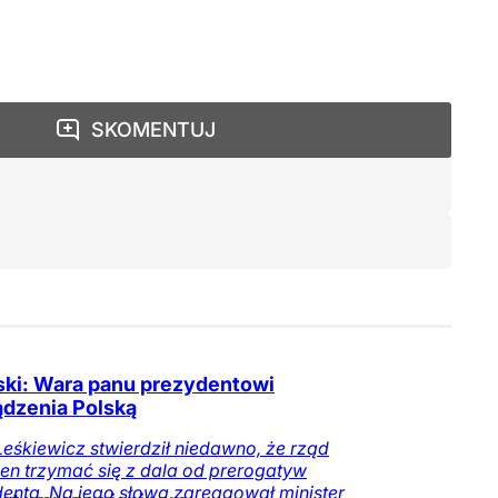
SKOMENTUJ
ski: Wara panu prezydentowi
ądzenia Polską
Leśkiewicz stwierdził niedawno, że rząd
en trzymać się z dala od prerogatyw
enta. Na jego słowa zareagował minister