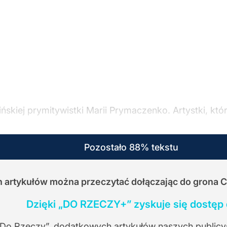
kiej prymitywistki Marii Prymaczenko. Artystki, któr
Pozostało 88% tekstu
ch artykułów można przeczytać dołączając do grona 
Dzięki „DO RZECZY+” zyskuje się dostęp 
 Do Rzeczy”, dodatkowych artykułów naszych publicy