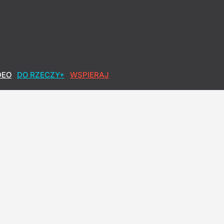
rii Warszawy
DEO
DO RZECZY+
WSPIERAJ
a Polską
owa po polsku