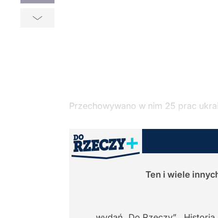
Przechowywano w nim 25 prac ukraińs
Ten i wiele inny
wydań „Do Rzeczy”, „Historia