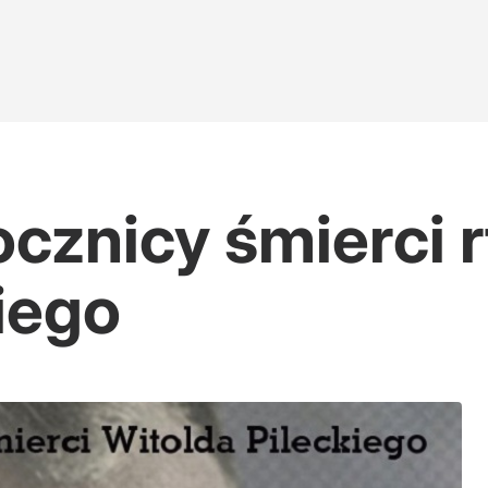
cznicy śmierci r
iego