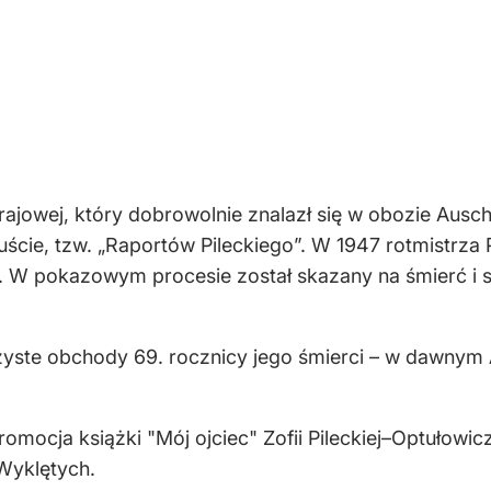
Krajowej, który dobrowolnie znalazł się w obozie Ausc
cie, tzw. „Raportów Pileckiego”. W 1947 rotmistrza P
. W pokazowym procesie został skazany na śmierć i s
zyste obchody 69. rocznicy jego śmierci – w dawny
omocja książki "Mój ojciec" Zofii Pileckiej–Optułowic
Wyklętych.