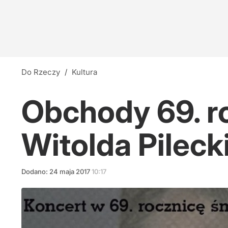
Do Rzeczy
/
Kultura
Obchody 69. ro
Witolda Pileck
Dodano:
24
maja
2017
10:17