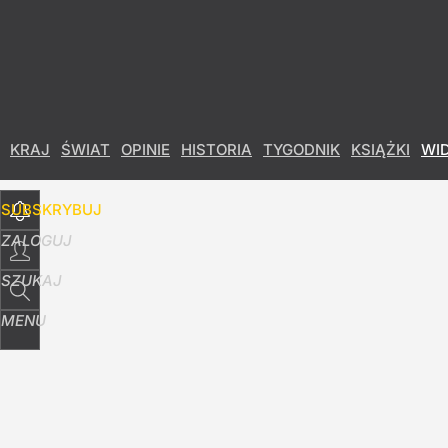
Udostępnij
1
Skomentuj
KRAJ
ŚWIAT
OPINIE
HISTORIA
TYGODNIK
KSIĄŻKI
WI
SUBSKRYBUJ
ZALOGUJ
SZUKAJ
MENU