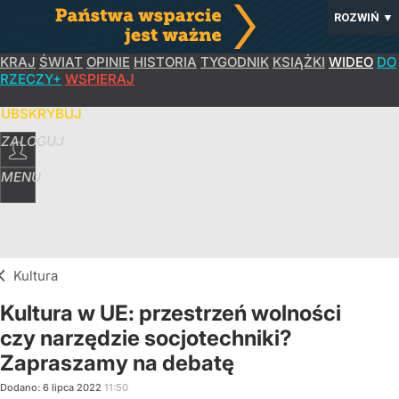
ROZWIŃ
▼
KRAJ
ŚWIAT
OPINIE
HISTORIA
TYGODNIK
KSIĄŻKI
WIDEO
DO
RZECZY+
WSPIERAJ
SUBSKRYBUJ
ZALOGUJ
MENU
Kultura
Kultura w UE: przestrzeń wolności
czy narzędzie socjotechniki?
Zapraszamy na debatę
Dodano:
6
lipca
2022
11:50