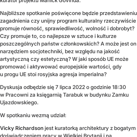
kurator projektu Manick Govinda.
Najbliższe spotkanie poświęcone będzie przedstawieniu
zagadnienia czy unijny program kulturalny rzeczywiście
promuje równość, sprawiedliwość, wolność i dobrobyt?
Czy promuje to, co najlepsze w sztuce i kulturze
poszczególnych państw członkowskich? A może jest on
narzędziem socjotechniki, bez względu na jakość
artystyczną czy estetyczną? W jaki sposób UE może
promować i aktywować europejskie wartości, gdy
u progu UE stoi rosyjska agresja imperialna?
Dyskusja odbędzie się 7 lipca 2022 o godzinie 18:30
w Pracowni za księgarnią Tarabuk w budynku Zamku
Ujazdowskiego.
W spotkaniu wezmą udział:
Vicky Richardson
jest kuratorką architektury z bogatym
doświadczeniem pracy w Wielkiej Brytanii i na