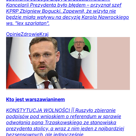
Kancelarii Prezydenta było błędem – przyznał szef
KPRP Zbigniew Bogucki. Zapewnił, że wizyta nie
będzie miała wpływu na decyzję Karola Nawrockiego
ws. "lex szarlatan".
Opinie
Zdrowie
Kraj
Kto jest warszawianinem
KONSTYTUCJA WOLNOŚCI || Ruszyło zbieranie
podpisów pod wnioskiem o referendum w sprawie
odwołania pana Trzaskowskiego ze stanowiska
prezydenta stolicy, a wraz z nim jeden z najbardziej
bezsensownych, ale jednocześnie