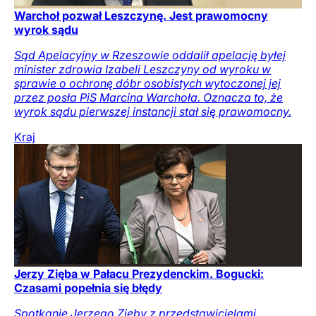
Warchoł pozwał Leszczynę. Jest prawomocny
wyrok sądu
Sąd Apelacyjny w Rzeszowie oddalił apelację byłej
minister zdrowia Izabeli Leszczyny od wyroku w
sprawie o ochronę dóbr osobistych wytoczonej jej
przez posła PiS Marcina Warchoła. Oznacza to, że
wyrok sądu pierwszej instancji stał się prawomocny.
Kraj
Jerzy Zięba w Pałacu Prezydenckim. Bogucki:
Czasami popełnia się błędy
Spotkanie Jerzego Zięby z przedstawicielami