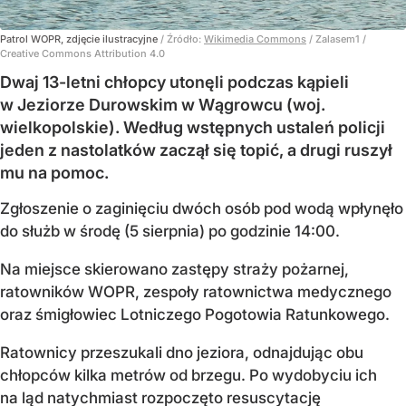
Patrol WOPR, zdjęcie ilustracyjne
/ Źródło:
Wikimedia Commons
/
Zalasem1 /
Creative Commons Attribution 4.0
Dwaj 13-letni chłopcy utonęli podczas kąpieli
w Jeziorze Durowskim w Wągrowcu (woj.
wielkopolskie). Według wstępnych ustaleń policji
jeden z nastolatków zaczął się topić, a drugi ruszył
mu na pomoc.
Zgłoszenie o zaginięciu dwóch osób pod wodą wpłynęło
do służb w środę (5 sierpnia) po godzinie 14:00.
Na miejsce skierowano zastępy straży pożarnej,
ratowników WOPR, zespoły ratownictwa medycznego
oraz śmigłowiec Lotniczego Pogotowia Ratunkowego.
Ratownicy przeszukali dno jeziora, odnajdując obu
chłopców kilka metrów od brzegu. Po wydobyciu ich
na ląd natychmiast rozpoczęto resuscytację