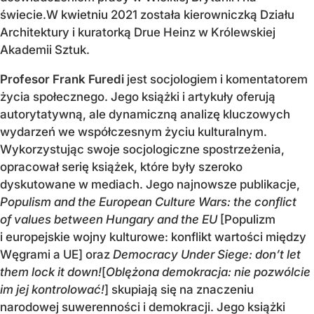
świecie.W kwietniu 2021 została kierowniczką Działu
Architektury i kuratorką Drue Heinz w Królewskiej
Akademii Sztuk.
Profesor Frank Furedi
jest socjologiem i komentatorem
życia społecznego. Jego książki i artykuły oferują
autorytatywną, ale dynamiczną analizę kluczowych
wydarzeń we współczesnym życiu kulturalnym.
Wykorzystując swoje socjologiczne spostrzeżenia,
opracował serię książek, które były szeroko
dyskutowane w mediach. Jego najnowsze publikacje,
Populism and the European Culture Wars: the conflict
of values between Hungary and the EU
[Populizm
i europejskie wojny kulturowe: konflikt wartości między
Węgrami a UE] oraz
Democracy Under Siege: don’t let
them lock it down!
[
Oblężona demokracja: nie pozwólcie
im jej kontrolować!
] skupiają się na znaczeniu
narodowej suwerenności i demokracji. Jego książki