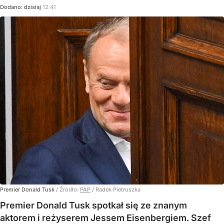
Dodano:
dzisiaj
12:41
Premier Donald Tusk
/ Źródło:
PAP
/
Radek Pietruszka
Premier Donald Tusk spotkał się ze znanym
aktorem i reżyserem Jessem Eisenbergiem. Szef