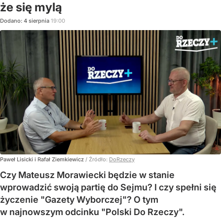
że się mylą
Dodano:
4
sierpnia
19:00
Paweł Lisicki i Rafał Ziemkiewicz
/ Źródło:
DoRzeczy
Czy Mateusz Morawiecki będzie w stanie
wprowadzić swoją partię do Sejmu? I czy spełni się
życzenie "Gazety Wyborczej"? O tym
w najnowszym odcinku "Polski Do Rzeczy".