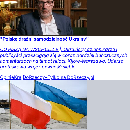
"Polskę drażni samodzielność Ukrainy"
CO PISZĄ NA WSCHODZIE || Ukraińscy dziennikarze i
publicyści prześcigają się w coraz bardziej buńczucznych
komentarzach na temat relacji Kijów-Warszawa. Uderza
groteskowa wręcz pewność siebie.
Opinie
Kraj
DoRzeczy+
Tylko na DoRzeczy.pl