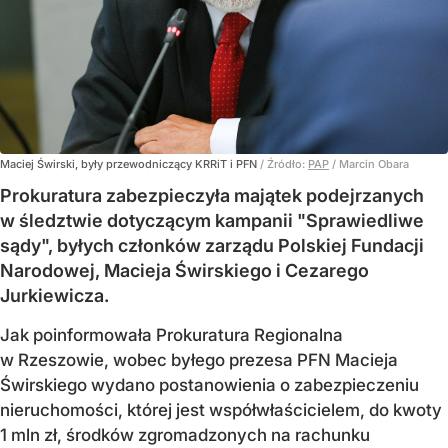
Maciej Świrski, były przewodniczący KRRiT i PFN
/ Źródło:
PAP
/
Marcin Obara
Prokuratura zabezpieczyła majątek podejrzanych
w śledztwie dotyczącym kampanii "Sprawiedliwe
sądy", byłych członków zarządu Polskiej Fundacji
Narodowej, Macieja Świrskiego i Cezarego
Jurkiewicza.
Jak poinformowała Prokuratura Regionalna
w Rzeszowie, wobec byłego prezesa PFN Macieja
Świrskiego wydano postanowienia o zabezpieczeniu
nieruchomości, której jest współwłaścicielem, do kwoty
1 mln zł, środków zgromadzonych na rachunku