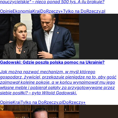
nauczycielskie" – nieco ponad 500 tys. A ilu brakuje?
Opinie
Ekonomia
Kraj
DoRzeczy+
Tylko na DoRzeczy.pl
Gadowski: Gdzie poszła polska pomoc na Ukrainie?
Jak można nazwać mechanizm, w myśl którego
gospodarz, żywiciel, przekazuje pieniądze na to, aby gość
zajmował kolejne pokoje, a w końcu wynajmował mu jego
własne meble i pobierał opłaty za przygotowywane przez
siebie posiłki? – pyta Witold Gadowski.
Opinie
Kraj
Tylko na DoRzeczy.pl
DoRzeczy+