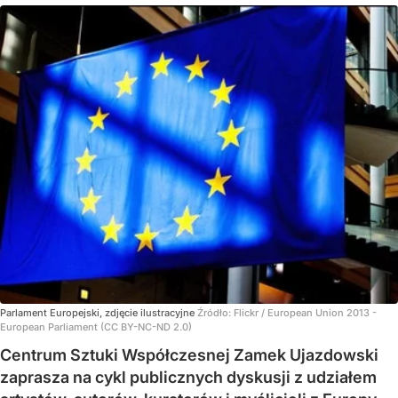
Parlament Europejski, zdjęcie ilustracyjne
Źródło:
Flickr
/
European Union 2013 -
European Parliament (CC BY-NC-ND 2.0)
Centrum Sztuki Współczesnej Zamek Ujazdowski
zaprasza na cykl publicznych dyskusji z udziałem