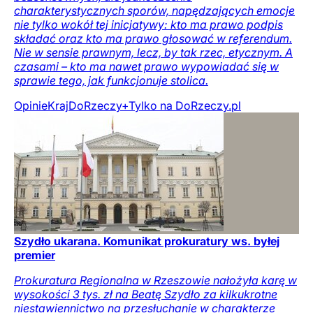
charakterystycznych sporów, napędzających emocje
nie tylko wokół tej inicjatywy: kto ma prawo podpis
składać oraz kto ma prawo głosować w referendum.
Nie w sensie prawnym, lecz, by tak rzec, etycznym. A
czasami – kto ma nawet prawo wypowiadać się w
sprawie tego, jak funkcjonuje stolica.
Opinie
Kraj
DoRzeczy+
Tylko na DoRzeczy.pl
Szydło ukarana. Komunikat prokuratury ws. byłej
premier
Prokuratura Regionalna w Rzeszowie nałożyła karę w
wysokości 3 tys. zł na Beatę Szydło za kilkukrotne
niestawiennictwo na przesłuchanie w charakterze