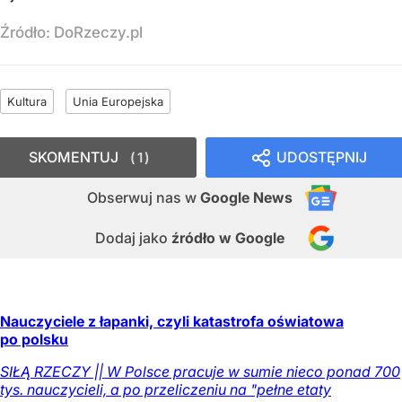
Źródło:
DoRzeczy.pl
Kultura
Unia Europejska
SKOMENTUJ
UDOSTĘPNIJ
1
Obserwuj nas
w
Google News
Dodaj jako
źródło w Google
Nauczyciele z łapanki, czyli katastrofa oświatowa
po polsku
SIŁĄ RZECZY || W Polsce pracuje w sumie nieco ponad 700
tys. nauczycieli, a po przeliczeniu na "pełne etaty