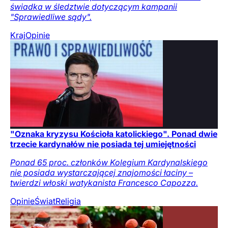
świadka w śledztwie dotyczącym kampanii
"Sprawiedliwe sądy".
Kraj
Opinie
"Oznaka kryzysu Kościoła katolickiego". Ponad dwie
trzecie kardynałów nie posiada tej umiejętności
Ponad 65 proc. członków Kolegium Kardynalskiego
nie posiada wystarczającej znajomości łaciny –
twierdzi włoski watykanista Francesco Capozza.
Opinie
Świat
Religia