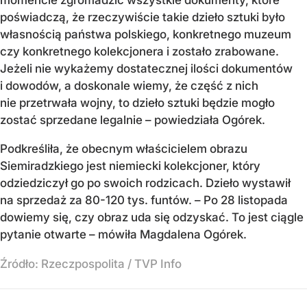
momencie zgromadzić wszystkie dokumenty, które
poświadczą, że rzeczywiście takie dzieło sztuki było
własnością państwa polskiego, konkretnego muzeum
czy konkretnego kolekcjonera i zostało zrabowane.
Jeżeli nie wykażemy dostatecznej ilości dokumentów
i dowodów, a doskonale wiemy, że część z nich
nie przetrwała wojny, to dzieło sztuki będzie mogło
zostać sprzedane legalnie – powiedziała Ogórek.
Podkreśliła, że obecnym właścicielem obrazu
Siemiradzkiego jest niemiecki kolekcjoner, który
odziedziczył go po swoich rodzicach. Dzieło wystawił
na sprzedaż za 80-120 tys. funtów. – Po 28 listopada
dowiemy się, czy obraz uda się odzyskać. To jest ciągle
pytanie otwarte – mówiła Magdalena Ogórek.
Źródło:
Rzeczpospolita
/
TVP Info