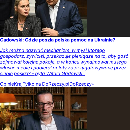
Gadowski: Gdzie poszła polska pomoc na Ukrainie?
Jak można nazwać mechanizm, w myśl którego
gospodarz, żywiciel, przekazuje pieniądze na to, aby gość
zajmował kolejne pokoje, a w końcu wynajmował mu jego
własne meble i pobierał opłaty za przygotowywane przez
siebie posiłki? – pyta Witold Gadowski.
Opinie
Kraj
Tylko na DoRzeczy.pl
DoRzeczy+