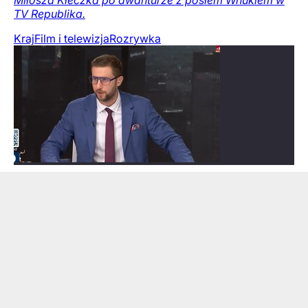
Miłosza Kłeczka po awanturze z posłem Wnukiem w
TV Republika.
Kraj
Film i telewizja
Rozrywka