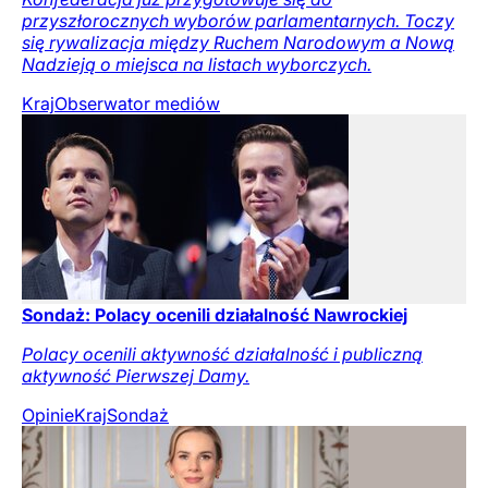
przyszłorocznych wyborów parlamentarnych. Toczy
się rywalizacja między Ruchem Narodowym a Nową
Nadzieją o miejsca na listach wyborczych.
Kraj
Obserwator mediów
Sondaż: Polacy ocenili działalność Nawrockiej
Polacy ocenili aktywność działalność i publiczną
aktywność Pierwszej Damy.
Opinie
Kraj
Sondaż