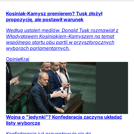
Kosiniak-Kamysz premierem? Tusk złożył
propozycję, ale postawił warunek
Według ustaleń mediów, Donald Tusk rozmawiał z
Władysławem Kosiniakiem-Kamyszem na temat
wspólnego startu obu partii w przyszłorocznych
wyborach parlamentarnych.
Opinie
Kraj
Wojna o "jedynki"? Konfederacja zaczyna układać
listy wyborcze
Konfederacja już przygotowuje się do