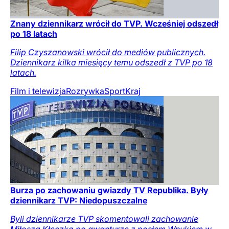
Znany dziennikarz wrócił do TVP. Wcześniej odszedł
po 18 latach
Filip Czyszanowski wrócił do mediów publicznych.
Dziennikarz kilka miesięcy temu odszedł z TVP po 18
latach.
Film i telewizja
Rozrywka
Sport
Kraj
Burza po zachowaniu gwiazdy TV Republika. Były
dziennikarz TVP: Niedopuszczalne
Byli dziennikarze TVP skomentowali zachowanie