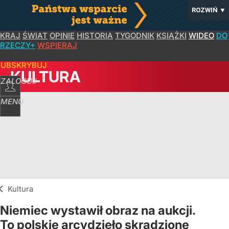
ROZWIŃ
▼
KRAJ
ŚWIAT
OPINIE
HISTORIA
TYGODNIK
KSIĄŻKI
WIDEO
DO
RZECZY+
WSPIERAJ
SUBSKRYBUJ
KULTURA
ZALOGUJ
MENU
Kultura
Niemiec wystawił obraz na aukcji.
To polskie arcydzieło skradzione