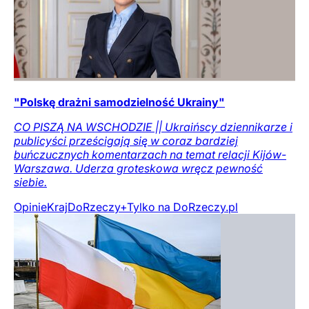
"Polskę drażni samodzielność Ukrainy"
CO PISZĄ NA WSCHODZIE || Ukraińscy dziennikarze i
publicyści prześcigają się w coraz bardziej
buńczucznych komentarzach na temat relacji Kijów-
Warszawa. Uderza groteskowa wręcz pewność
siebie.
Opinie
Kraj
DoRzeczy+
Tylko na DoRzeczy.pl