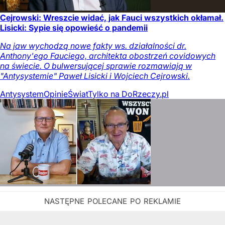
Cejrowski: Wreszcie widać, jak Fauci wszystkich okłamał.
Lisicki: Sypie się opowieść o pandemii
Na jaw wychodzą nowe fakty ws. działalności dr.
Anthony'ego Fauciego, architekta obostrzeń covidowych
na świecie. O bulwersującej sprawie rozmawiają w
"Antysystemie" Paweł Lisicki i Wojciech Cejrowski.
Antysystem
Opinie
Świat
Tylko na DoRzeczy.pl