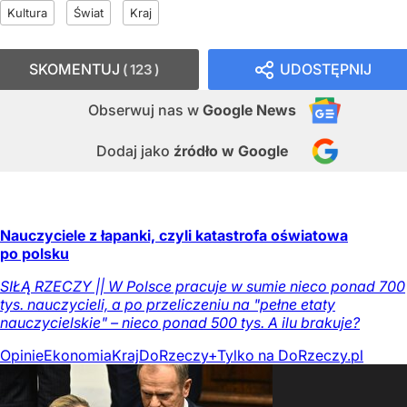
Kultura
Świat
Kraj
SKOMENTUJ
UDOSTĘPNIJ
123
Obserwuj nas
w
Google News
Dodaj jako
źródło w Google
Nauczyciele z łapanki, czyli katastrofa oświatowa
po polsku
SIŁĄ RZECZY || W Polsce pracuje w sumie nieco ponad 700
tys. nauczycieli, a po przeliczeniu na "pełne etaty
nauczycielskie" – nieco ponad 500 tys. A ilu brakuje?
Opinie
Ekonomia
Kraj
DoRzeczy+
Tylko na DoRzeczy.pl