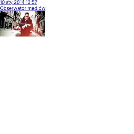
10
sty
2014
13:57
Obserwator mediów