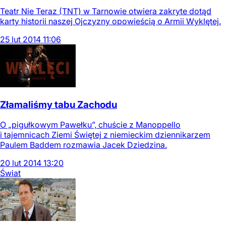
Teatr Nie Teraz (TNT) w Tarnowie otwiera zakryte dotąd
karty historii naszej Ojczyzny opowieścią o Armii Wyklętej.
25
lut
2014
11:06
Złamaliśmy tabu Zachodu
O „pigułkowym Pawełku”, chuście z Manoppello
i tajemnicach Ziemi Świętej z niemieckim dziennikarzem
Paulem Baddem rozmawia Jacek Dziedzina.
20
lut
2014
13:20
Świat