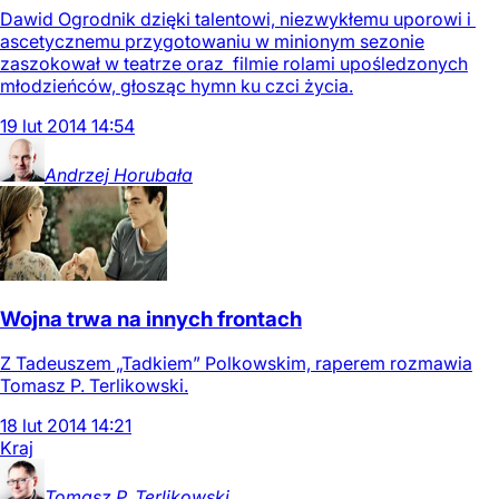
Dawid Ogrodnik dzięki talentowi, niezwykłemu uporowi i
ascetycznemu przygotowaniu w minionym sezonie
zaszokował w teatrze oraz filmie rolami upośledzonych
młodzieńców, głosząc hymn ku czci życia.
19
lut
2014
14:54
Andrzej
Horubała
Wojna trwa na innych frontach
Z Tadeuszem „Tadkiem” Polkowskim, raperem rozmawia
Tomasz P. Terlikowski.
18
lut
2014
14:21
Kraj
Tomasz P.
Terlikowski