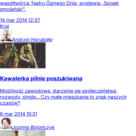
współtwórca Teatru Ósmego Dnia, wystawia „Spisek
smoleński”.
14
mar
2014
12:37
Kraj
Andrzej
Horubała
Kawalerka pilnie poszukiwana
Mobilność zawodowa, starzenie się społeczeństwa,
rozwody, single... Czy małe mieszkanie to znak naszych
czasów?
6
mar
2014
15:31
Joanna
Bojańczyk