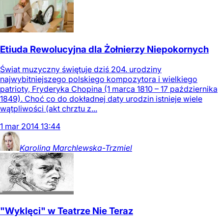
Etiuda Rewolucyjna dla Żołnierzy Niepokornych
Świat muzyczny świętuje dziś 204. urodziny
najwybitniejszego polskiego kompozytora i wielkiego
patrioty, Fryderyka Chopina (1 marca 1810 – 17 października
1849). Choć co do dokładnej daty urodzin istnieje wiele
wątpliwości (akt chrztu z...
1
mar
2014
13:44
Karolina
Marchlewska-Trzmiel
"Wyklęci" w Teatrze Nie Teraz