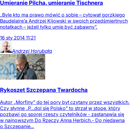
Umieranie Pilcha, umieranie Tischnera
„Byle kto ma prawo mówić o sobie – cytował gorzkiego
Baudelaire’a Andrzej Kijowski w swoich przedśmiertnych
notatkach – jeżeli tylko umie być zabawny”.
16
sty
2014
11:21
Andrzej
Horubała
Rykoszet Szczepana Twardocha
Autor „Morfiny” do tej pory był czytany przez wszystkich.
Czy słynne „P…dol się Polsko” to strzał w stopę, który
pozbawi go sporej rzeszy czytelników - zastanawia się
w najnowszym Do Rzeczy Anna Herbich.- Do niedawna
o Szczepanie...