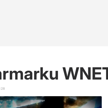
y nie kłamią"
na rozmieści nawet 120 rakiet
inie?
Jarmarku WNE
:28