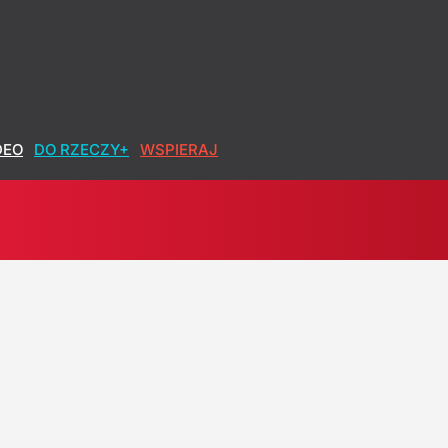
 Tuż po starcie z Białego Domu
DEO
DO RZECZY+
WSPIERAJ
h okłamał. Lisicki: Sypie się opowieść o pandemii
. Ogromna skala agresji także w Polsce