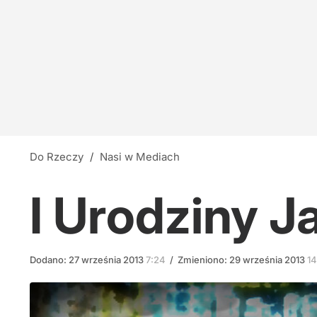
NATO odnotowało wzrost aż o 250 proc. "Liczb
12
Niepokojące doniesienia z Rosji. Korea Północ
19
Do Rzeczy
/
Nasi w Mediach
Gadowski: Gdzie poszła polska pomoc na Ukra
I Urodziny 
17
Dodano:
27
września
2013
7:24
/
Zmieniono:
29
września
2013
14