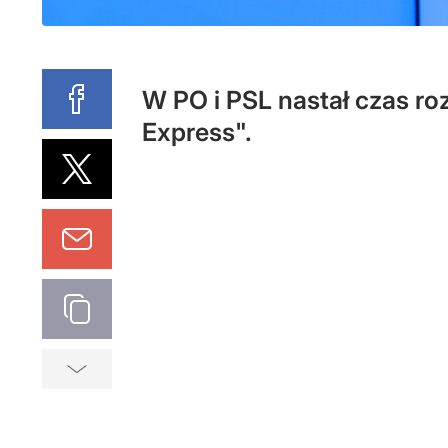
W PO i PSL nastał czas ro
Express".