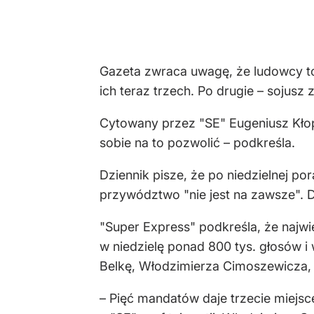
Gazeta zwraca uwagę, że ludowcy to 
ich teraz trzech. Po drugie – soju
Cytowany przez "SE" Eugeniusz Kłop
sobie na to pozwolić – podkreśla.
Dziennik pisze, że po niedzielnej p
przywództwo "nie jest na zawsze". D
"Super Express" podkreśla, że najw
w niedzielę ponad 800 tys. głosów i
Belkę, Włodzimierza Cimoszewicza, 
– Pięć mandatów daje trzecie miejs