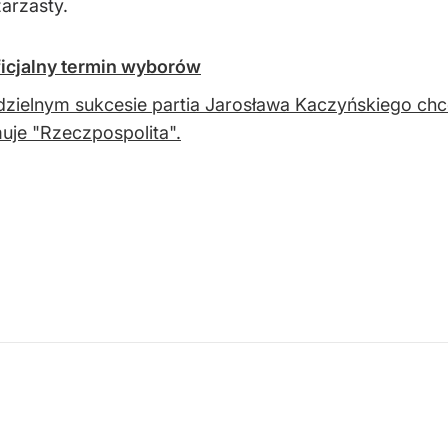
zarzasty.
oficjalny termin wyborów
dzielnym sukcesie partia Jarosława Kaczyńskiego ch
uje "Rzeczpospolita".