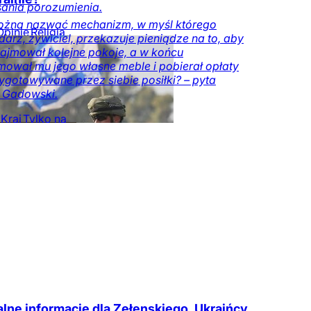
ania porozumienia.
ożna nazwać mechanizm, w myśl którego
Opinie
Religia
arz, żywiciel, przekazuje pieniądze na to, aby
ajmował kolejne pokoje, a w końcu
ował mu jego własne meble i pobierał opłaty
ygotowywane przez siebie posiłki? – pyta
 Gadowski.
Kraj
Tylko na
czy.pl
DoRzeczy+
alne informacje dla Zełenskiego. Ukraińcy