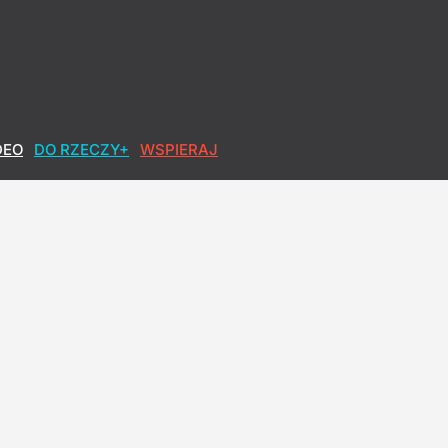
owa po polsku
DEO
DO RZECZY+
WSPIERAJ
h okłamał. Lisicki: Sypie się opowieść o pandemii
jak najwyższy wynik