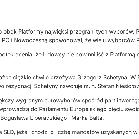
obok Platformy najwięksi przegrani tych wyborów. Po 
sz z PO i Nowoczesną spowodował, że wielu wyborców 
otek ocenia, że ludowcy nie powinni iść z Platform
orażce ciężkie chwile przeżywa Grzegorz Schetyna. W 
o rezygnacji Schetyny nawołuje m.in. Stefan Niesiołow
iększy wygranym eurowyborów spośród partii tworzący
 wprowadzą do Parlamentu Europejskiego pięciu swoich
Bogusława Liberadzkiego i Marka Balta.
ce SLD, jeżeli chodzi o liczbę mandatów uzyskanych 