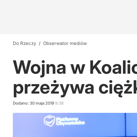
"Niewybaczalny błąd". Wicepremier krytykuje
19
Nawrocki: Strategicznym interesem Polski jest
Do Rzeczy
/
Obserwator mediów
12
Wojna w Koalic
"Nie miał prawa wygrać". Prezydencki ministe
przeżywa ciężk
7
Dodano:
30
maja
2019
9:38