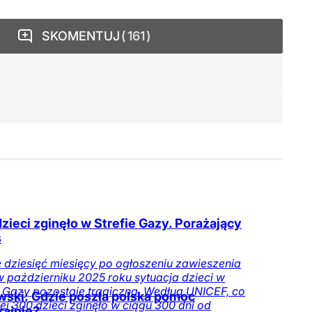
SKOMENTUJ
161
dzieci zginęło w Strefie Gazy. Porażający
s
 dziesięć miesięcy po ogłoszeniu zawieszenia
w październiku 2025 roku sytuacja dzieci w
e Gazy pozostaje tragiczna. Według UNICEF, co
ski: Gdzie poszła polska pomoc
ej 300 dzieci zginęło w ciągu 300 dni od
rainie?