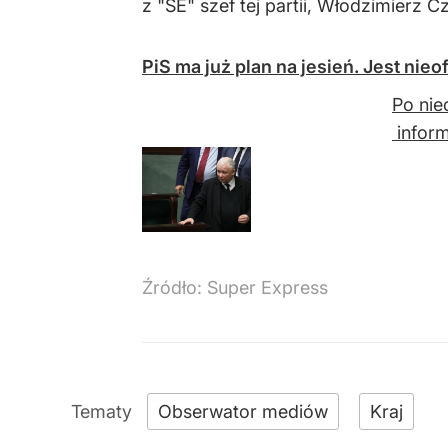
z "SE" szef tej partii, Włodzimierz C
PiS ma już plan na jesień. Jest nie
Po nie
inform
Źródło:
Super Express
Obserwator mediów
Kraj