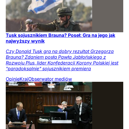
Tusk sojusznikiem Brauna? Poseł: Gra na jego jak
najwyższy wynik
Czy Donald Tusk gra na dobry rezultat Grzegorza
Brauna? Zdaniem posła Pawła Jabłońskiego z
Rozwoju Plus, lider Konfederacji Korony Polskiej jest
"paradoksalnie" sojusznikiem premiera
Opinie
Kraj
Obserwator mediów