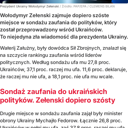
Prezydent Ukrainy Wołodymyr Zełenski
/ Źródło:
PAP/EPA
/
CLEMENS BILAN
Wołodymyr Zełenski zajmuje dopiero szóste
miejsce w sondażu zaufania do polityków, który
został przeprowadzony wśród Ukraińców.
To niejedyna zła wiadomość dla prezydenta Ukrainy.
Wałerij Załużny, były dowódca Sił Zbrojnych, znalazł się
na szczycie rankingu zaufania wśród liderów
politycznych. Według sondażu ufa mu 27,8 proc.
Ukraińców, 37,1 proc. raczej mu ufa. 11,6 proc. deklaruje,
że raczej mu nie ufa, a 18,1 proc. nie ufa mu wcale.
Sondaż zaufania do ukraińskich
polityków. Zełenski dopiero szósty
Drugie miejsce w sondażu zaufania zajął były minister
obrony Ukrainy Mychajło Fedorow. Łącznie 26,8 proc.
Ukraińców w pełni mu ufa, zaś 37,8 proc. raczej mu ufa.