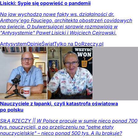
Lisicki: Sypie się opowieść o pandemii
Na jaw wychodzą nowe fakty ws. działalności dr.
Anthony'ego Fauciego, architekta obostrzeń covidowych
na świecie. O bulwersującej sprawie rozmawiają w
"Antysystemie" Paweł Lisicki i Wojciech Cejrowski.
Antysystem
Opinie
Świat
Tylko na DoRzeczy.pl
Nauczyciele z łapanki, czyli katastrofa oświatowa
po polsku
SIŁĄ RZECZY || W Polsce pracuje w sumie nieco ponad 700
tys. nauczycieli, a po przeliczeniu na "pełne etaty
nauczycielskie" – nieco ponad 500 tys. A ilu brakuje?