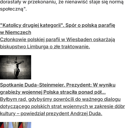
dorastały w przekonaniu, że nienawiść staje się normą
społeczną".
"Katolicy drugiej kategorii". Spór o polską parafię
w Niemczech
Członkowie polskiej parafii w Wiesbaden oskarżają
biskupstwo Limburga o złe traktowanie.
Spotkanie Duda-Steinmeier. Prezydent: W wyniku
grabieży wojennej Polska straciła ponad pół...
Byłbym rad, gdybyśmy powrócili do ważnego dialogu
dotyczącego polskich strat wojennych w zakresie dóbr
kultury – powiedział prezydent Andrzej Duda.