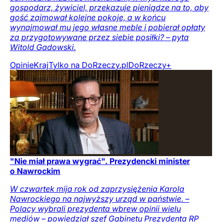
gospodarz, żywiciel, przekazuje pieniądze na to, aby
gość zajmował kolejne pokoje, a w końcu
wynajmował mu jego własne meble i pobierał opłaty
za przygotowywane przez siebie posiłki? – pyta
Witold Gadowski.
Opinie
Kraj
Tylko na DoRzeczy.pl
DoRzeczy+
"Nie miał prawa wygrać". Prezydencki minister
o Nawrockim
W czwartek mija rok od zaprzysiężenia Karola
Nawrockiego na najwyższy urząd w państwie. –
Polacy wybrali prezydenta wbrew opinii wielu
mediów – powiedział szef Gabinetu Prezydenta RP