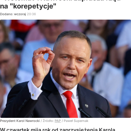
na "korepetycje"
Dodano:
wczoraj
20:36
Prezydent Karol Nawrocki
/ Źródło:
PAP
/
Paweł Supernak
W czwartek mija rok od zaprzysiężenia Karola