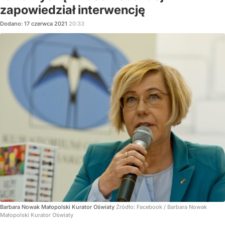
zapowiedział interwencję
Dodano:
17
czerwca
2021
20:33
Barbara Nowak Małopolski Kurator Oświaty
Źródło:
Facebook
/
Barbara Nowak
Małopolski Kurator Oświaty