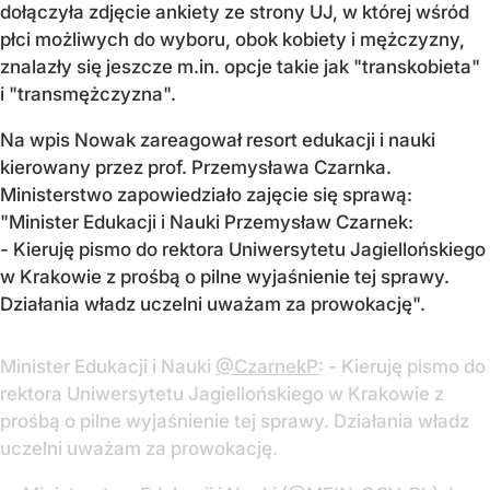
dołączyła zdjęcie ankiety ze strony UJ, w której wśród
płci możliwych do wyboru, obok kobiety i mężczyzny,
znalazły się jeszcze m.in. opcje takie jak "transkobieta"
i "transmężczyzna".
Na wpis Nowak zareagował resort edukacji i nauki
kierowany przez prof. Przemysława Czarnka.
Ministerstwo zapowiedziało zajęcie się sprawą:
"Minister Edukacji i Nauki Przemysław Czarnek:
- Kieruję pismo do rektora Uniwersytetu Jagiellońskiego
w Krakowie z prośbą o pilne wyjaśnienie tej sprawy.
Działania władz uczelni uważam za prowokację".
Minister Edukacji i Nauki
@CzarnekP
: - Kieruję pismo do
rektora Uniwersytetu Jagiellońskiego w Krakowie z
prośbą o pilne wyjaśnienie tej sprawy. Działania władz
uczelni uważam za prowokację.