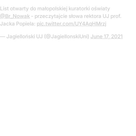
List otwarty do małopolskiej kuratorki oświaty
@Br_Nowak
- przeczytajcie słowa rektora UJ prof.
Jacka Popiela:
pic.twitter.com/UY4AqHMrzj
— Jagielloński UJ (@JagiellonskiUni)
June 17, 2021