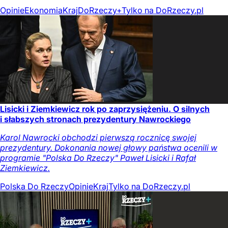
Opinie
Ekonomia
Kraj
DoRzeczy+
Tylko na DoRzeczy.pl
Lisicki i Ziemkiewicz rok po zaprzysiężeniu. O silnych
i słabszych stronach prezydentury Nawrockiego
Karol Nawrocki obchodzi pierwszą rocznicę swojej
prezydentury. Dokonania nowej głowy państwa ocenili w
programie "Polska Do Rzeczy" Paweł Lisicki i Rafał
Ziemkiewicz.
Polska Do Rzeczy
Opinie
Kraj
Tylko na DoRzeczy.pl