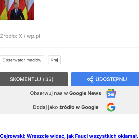
Źródło:
X
/
wp.pl
Obserwator mediów
Kraj
SKOMENTUJ
UDOSTĘPNIJ
35
Obserwuj nas
w
Google News
Dodaj jako
źródło w Google
Cejrowski: Wreszcie widać, jak Fauci wszystkich okłamał.