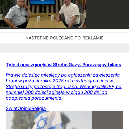
Tyle dzieci zginęło w Strefie Gazy. Porażający bilans
Prawie dziesięć miesięcy po ogłoszeniu zawieszenia
broni w październiku 2025 roku sytuacja dzieci w
Strefie Gazy pozostaje tragiczna. Według UNICEF, co
najmniej 300 dzieci zginęło w ciągu 300 dni od
podpisania porozumienia.
Świat
Opinie
Religia