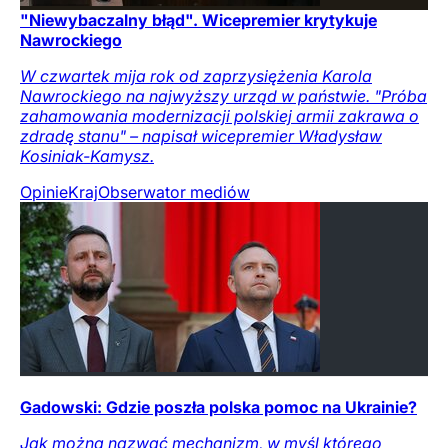
"Niewybaczalny błąd". Wicepremier krytykuje
Nawrockiego
W czwartek mija rok od zaprzysiężenia Karola
Nawrockiego na najwyższy urząd w państwie. "Próba
zahamowania modernizacji polskiej armii zakrawa o
zdradę stanu" – napisał wicepremier Władysław
Kosiniak-Kamysz.
Opinie
Kraj
Obserwator mediów
Gadowski: Gdzie poszła polska pomoc na Ukrainie?
Jak można nazwać mechanizm, w myśl którego