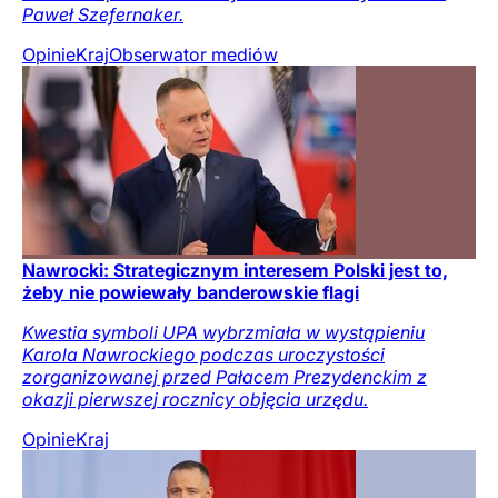
Paweł Szefernaker.
Opinie
Kraj
Obserwator mediów
Nawrocki: Strategicznym interesem Polski jest to,
żeby nie powiewały banderowskie flagi
Kwestia symboli UPA wybrzmiała w wystąpieniu
Karola Nawrockiego podczas uroczystości
zorganizowanej przed Pałacem Prezydenckim z
okazji pierwszej rocznicy objęcia urzędu.
Opinie
Kraj