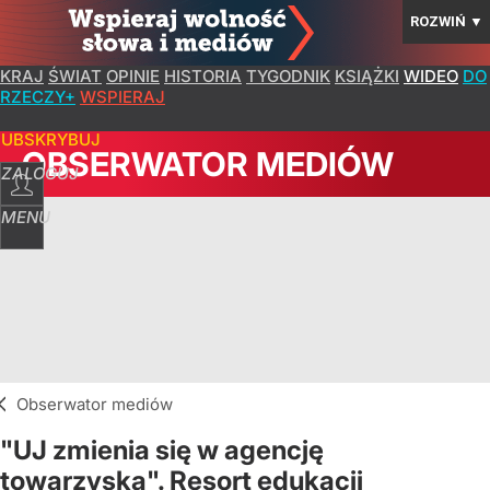
ROZWIŃ
▼
KRAJ
ŚWIAT
OPINIE
HISTORIA
TYGODNIK
KSIĄŻKI
WIDEO
DO
RZECZY+
WSPIERAJ
SUBSKRYBUJ
OBSERWATOR MEDIÓW
ZALOGUJ
MENU
Obserwator mediów
"UJ zmienia się w agencję
towarzyską". Resort edukacji