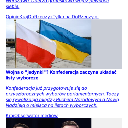
Warszawa. Uderza groteskowa wręcz pewność
siebie.
Opinie
Kraj
DoRzeczy+
Tylko na DoRzeczy.pl
Wojna o "jedynki"? Konfederacja zaczyna układać
listy wyborcze
Konfederacja już przygotowuje się do
przyszłorocznych wyborów parlamentarnych. Toczy
się rywalizacja między Ruchem Narodowym a Nową
Nadzieją o miejsca na listach wyborczych.
Kraj
Obserwator mediów