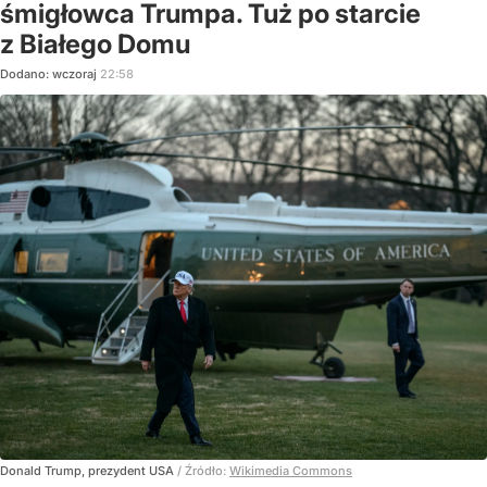
śmigłowca Trumpa. Tuż po starcie
z Białego Domu
Dodano:
wczoraj
22:58
Donald Trump, prezydent USA
/ Źródło:
Wikimedia Commons