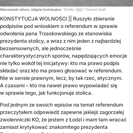
Warszawski ratusz, zdjęcie ilustracyjne
/ Źródło:
PAP
/
Tomasz Gzell
KONSTYTUCJA WOLNOŚCI || Ruszyło zbieranie
podpisów pod wnioskiem o referendum w sprawie
odwołania pana Trzaskowskiego ze stanowiska
prezydenta stolicy, a wraz z nim jeden z najbardziej
bezsensownych, ale jednocześnie
charakterystycznych sporów, napędzających emocje
nie tylko wokół tej inicjatywy: kto ma prawo podpis
składać oraz kto ma prawo głosować w referendum.
Nie w sensie prawnym, lecz, by tak rzec, etycznym.
A czasami – kto ma nawet prawo wypowiadać się
w sprawie tego, jak funkcjonuje stolica.
Pod jednym ze swoich wpisów na temat referendum
przeczytałem odpowiedź zapewne jakiejś zagorzałej
zwolenniczki KO, że jestem z Łodzi i mam tam wracać
zamiast krytykować znakomitego prezydenta