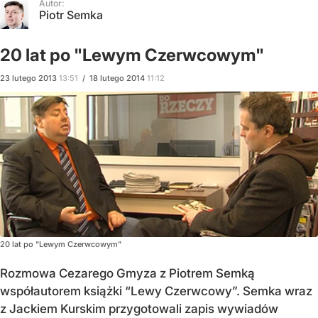
Autor:
Piotr Semka
20 lat po "Lewym Czerwcowym"
23
lutego
2013
13:51
/
18
lutego
2014
11:12
20 lat po "Lewym Czerwcowym"
Rozmowa Cezarego Gmyza z Piotrem Semką
współautorem książki “Lewy Czerwcowy”. Semka wraz
z Jackiem Kurskim przygotowali zapis wywiadów