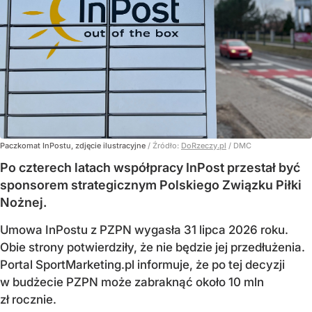
Paczkomat InPostu, zdjęcie ilustracyjne
/ Źródło:
DoRzeczy.pl
/
DMC
Po czterech latach współpracy InPost przestał być
sponsorem strategicznym Polskiego Związku Piłki
Nożnej.
Umowa InPostu z PZPN wygasła 31 lipca 2026 roku.
Obie strony potwierdziły, że nie będzie jej przedłużenia.
Portal SportMarketing.pl informuje, że po tej decyzji
w budżecie PZPN może zabraknąć około 10 mln
zł rocznie.