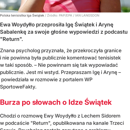
Polska tenisistka Iga Świątek
/ Źródło:
PAP/EPA
/
IAN LANGSDON
Ewa Woydyłło przeprosiła Igę Świątek i Arynę
Sabalenkę za swoje głośne wypowiedzi z podcastu
"Return".
Znana psycholog przyznała, że przekroczyła granice
i nie powinna była publicznie komentować tenisistek
w taki sposób. – Nie powinnam się tak wypowiadać
publicznie. Jest mi wstyd. Przepraszam Igę i Arynę –
powiedziała w rozmowie z portalem WP
SportoweFakty.
Burza po słowach o Idze Świątek
Chodzi o rozmowę Ewy Woydyłło z Lechem Sidorem
w podcaście "Return", opublikowana na kanale Trzeci