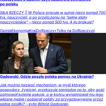
po polsku
SIŁĄ RZECZY || W Polsce pracuje w sumie nieco ponad 700
tys. nauczycieli, a po przeliczeniu na "pełne etaty
nauczycielskie" – nieco ponad 500 tys. A ilu brakuje?
Opinie
Ekonomia
Kraj
DoRzeczy+
Tylko na DoRzeczy.pl
Gadowski: Gdzie poszła polska pomoc na Ukrainie?
Jak można nazwać mechanizm, w myśl którego
gospodarz, żywiciel, przekazuje pieniądze na to, aby gość
zajmował kolejne pokoje, a w końcu wynajmował mu jego
własne meble i pobierał opłaty za przygotowywane przez
siebie posiłki? – pyta Witold Gadowski.