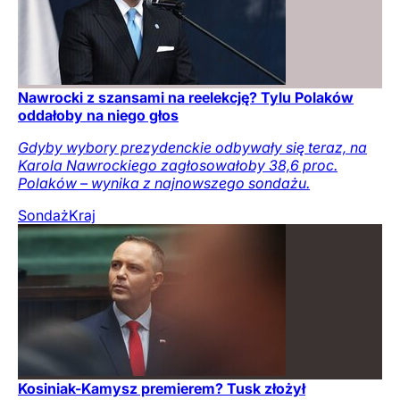
Nawrocki z szansami na reelekcję? Tylu Polaków
oddałoby na niego głos
Gdyby wybory prezydenckie odbywały się teraz, na
Karola Nawrockiego zagłosowałoby 38,6 proc.
Polaków – wynika z najnowszego sondażu.
Sondaż
Kraj
Kosiniak-Kamysz premierem? Tusk złożył