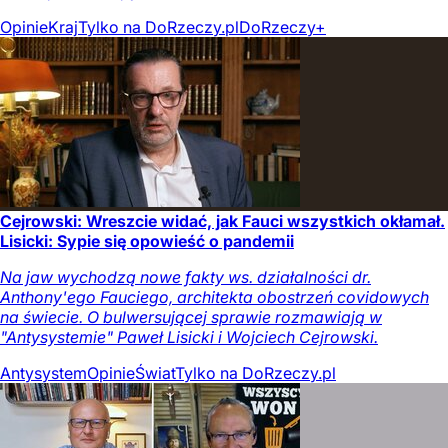
Opinie
Kraj
Tylko na DoRzeczy.pl
DoRzeczy+
Cejrowski: Wreszcie widać, jak Fauci wszystkich okłamał.
Lisicki: Sypie się opowieść o pandemii
Na jaw wychodzą nowe fakty ws. działalności dr.
Anthony'ego Fauciego, architekta obostrzeń covidowych
na świecie. O bulwersującej sprawie rozmawiają w
"Antysystemie" Paweł Lisicki i Wojciech Cejrowski.
Antysystem
Opinie
Świat
Tylko na DoRzeczy.pl