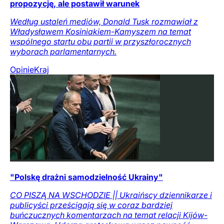
propozycję, ale postawił warunek
Według ustaleń mediów, Donald Tusk rozmawiał z
Władysławem Kosiniakiem-Kamyszem na temat
wspólnego startu obu partii w przyszłorocznych
wyborach parlamentarnych.
Opinie
Kraj
"Polskę drażni samodzielność Ukrainy"
CO PISZĄ NA WSCHODZIE || Ukraińscy dziennikarze i
publicyści prześcigają się w coraz bardziej
buńczucznych komentarzach na temat relacji Kijów-