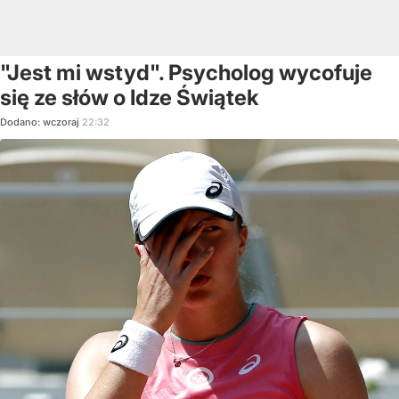
"Jest mi wstyd". Psycholog wycofuje
się ze słów o Idze Świątek
Dodano:
wczoraj
22:32