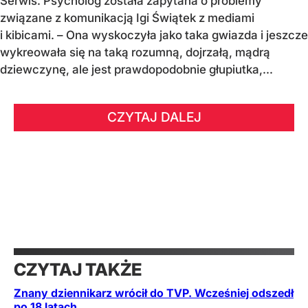
Serwis. Psycholog została zapytana o problemy
związane z komunikacją Igi Świątek z mediami
i kibicami. – Ona wyskoczyła jako taka gwiazda i jeszcze
wykreowała się na taką rozumną, dojrzałą, mądrą
dziewczynę, ale jest prawdopodobnie głupiutka,...
CZYTAJ DALEJ
CZYTAJ TAKŻE
Znany dziennikarz wrócił do TVP. Wcześniej odszedł
po 18 latach