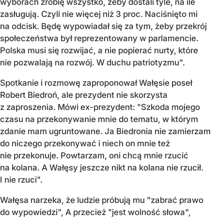
wyborach zrobię wszystko, żeby dostali tyle, na ile
zasługują. Czyli nie więcej niż 3 proc. Naciśnięto mi
na odcisk. Będę wypowiadał się za tym, żeby przekrój
społeczeństwa był reprezentowany w parlamencie.
Polska musi się rozwijać, a nie popierać nurty, które
nie pozwalają na rozwój. W duchu patriotyzmu".
Spotkanie i rozmowę zaproponował Wałęsie poseł
Robert Biedroń, ale prezydent nie skorzysta
z zaproszenia. Mówi ex-prezydent: "Szkoda mojego
czasu na przekonywanie mnie do tematu, w którym
zdanie mam ugruntowane. Ja Biedronia nie zamierzam
do niczego przekonywać i niech on mnie też
nie przekonuje. Powtarzam, oni chcą mnie rzucić
na kolana. A Wałęsy jeszcze nikt na kolana nie rzucił.
I nie rzuci".
Wałęsa narzeka, że ludzie próbują mu "zabrać prawo
do wypowiedzi", A przecież "jest wolność słowa",