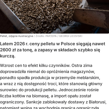
Pellet, zdjęcie ilustracyjne
/ Źródło:
PAP/EPA
/
GEORGI LICOVSKI
Latem 2026 r. ceny pelletu w Polsce sięgają nawet
2600 zł za tonę, a zapasy w składach szybko się
kurczą.
Wzrost cen to efekt kilku czynników. Ostra zima
doprowadziła niemal do opróżnienia magazynów,
ponadto spadła produkcja w przemyśle meblarskim,
a wraz z nią dostępność troci, które stanowią główny
surowiec do produkcji pelletu. Jednocześnie rośnie
liczba kotłów na biomasę, a import opału został
ograniczony. Sankcje zablokowały dostawy z Białorusi,
natomiast wojna za wschodnią granicą ograniczyła