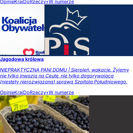
Opinie
Kraj
DoRzeczy+
W numerze
Jagodowa królowa
NIEPRAKTYCZNA PANI DOMU | Sierpień, wakacje. Żyjemy
nie tylko inwazją na Ceutę, nie tylko dogorywającą
(niestety nierozwiązaną) sprawą Szpitala Południowego.
Opinie
Kraj
DoRzeczy+
W numerze