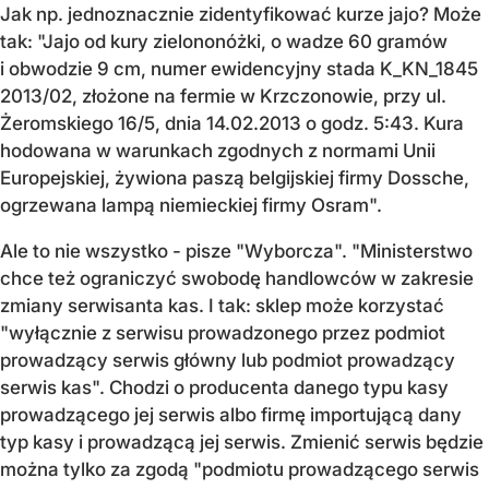
Jak np. jednoznacznie zidentyfikować kurze jajo? Może
tak: "Jajo od kury zielononóżki, o wadze 60 gramów
i obwodzie 9 cm, numer ewidencyjny stada K_KN_1845
2013/02, złożone na fermie w Krzczonowie, przy ul.
Żeromskiego 16/5, dnia 14.02.2013 o godz. 5:43. Kura
hodowana w warunkach zgodnych z normami Unii
Europejskiej, żywiona paszą belgijskiej firmy Dossche,
ogrzewana lampą niemieckiej firmy Osram".
Ale to nie wszystko - pisze "Wyborcza". "Ministerstwo
chce też ograniczyć swobodę handlowców w zakresie
zmiany serwisanta kas. I tak: sklep może korzystać
"wyłącznie z serwisu prowadzonego przez podmiot
prowadzący serwis główny lub podmiot prowadzący
serwis kas". Chodzi o producenta danego typu kasy
prowadzącego jej serwis albo firmę importującą dany
typ kasy i prowadzącą jej serwis. Zmienić serwis będzie
można tylko za zgodą "podmiotu prowadzącego serwis