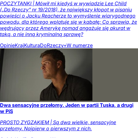
POCZYTANKI | Mówił mi kiedyś w wywiadzie Lee Child
(„Do Rzeczy” nr 19/2018), że największy kłopot w pisaniu
powieści o Jacku Reacherze to wymyślenie wiarygodnego
powodu, dla którego wplątuje się w kabałę: Co sprawia, że
wędrujący przez Amerykę nomad angażuje się akurat w
taką, a nie inną kryminalną sprawę?
Opinie
Kraj
Kultura
DoRzeczy+
W numerze
Dwa sensacyjne przełomy. Jeden w partii Tuska, a drugi
w PiS
PROSTO ZYGZAKIEM | Są dwa wielkie, sensacyjne
przełomy. Najpierw o pierwszym z nich.