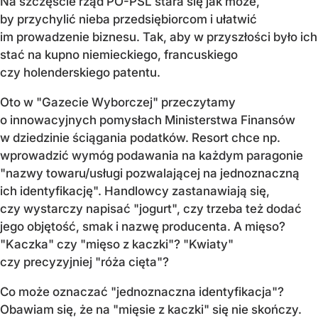
Na szczęście rząd PO-PSL stara się jak może,
by przychylić nieba przedsiębiorcom i ułatwić
im prowadzenie biznesu. Tak, aby w przyszłości było ich
stać na kupno niemieckiego, francuskiego
czy holenderskiego patentu.
Oto w "Gazecie Wyborczej" przeczytamy
o innowacyjnych pomysłach Ministerstwa Finansów
w dziedzinie ściągania podatków. Resort chce np.
wprowadzić wymóg podawania na każdym paragonie
"nazwy towaru/usługi pozwalającej na jednoznaczną
ich identyfikację". Handlowcy zastanawiają się,
czy wystarczy napisać "jogurt", czy trzeba też dodać
jego objętość, smak i nazwę producenta. A mięso?
"Kaczka" czy "mięso z kaczki"? "Kwiaty"
czy precyzyjniej "róża cięta"?
Co może oznaczać "jednoznaczna identyfikacja"?
Obawiam się, że na "mięsie z kaczki" się nie skończy.