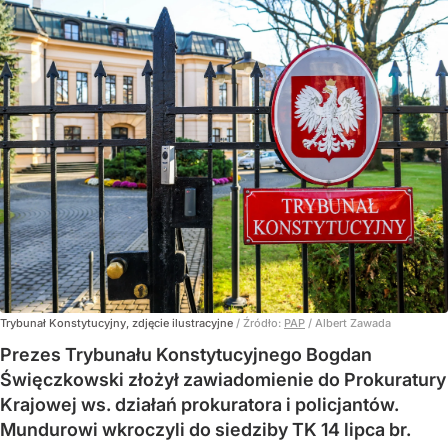
Trybunał Konstytucyjny, zdjęcie ilustracyjne
/ Źródło:
PAP
/
Albert Zawada
Prezes Trybunału Konstytucyjnego Bogdan
Święczkowski złożył zawiadomienie do Prokuratury
Krajowej ws. działań prokuratora i policjantów.
Mundurowi wkroczyli do siedziby TK 14 lipca br.