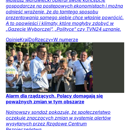
gospodarcze na postępowych ekonomistach i można
odnieść wrażenie, że do tamtego sposobu
prezentowania samego siebie chce właśnie powrócić.
A to opowieści i klimaty, które mogłyby zdobyć w
„Gazecie Wyborczej”, „Polityce” czy TVN24 uznanie.
Opinie
Kraj
DoRzeczy+
W numerze
Alarm dla rządzących. Polacy domagają się
poważnych zmian w tym obszarze
Najnowszy sondaż pokazuje, że społeczeństwo
oczekuje znaczących zmian w systemie alertów
wysyłanych przez Rządowe Centrum
Bezpieczeństwa.