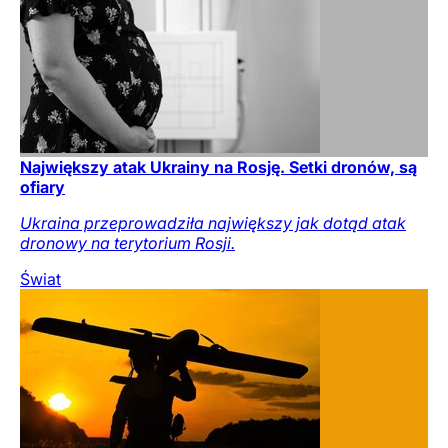
Największy atak Ukrainy na Rosję. Setki dronów, są
ofiary
Ukraina przeprowadziła największy jak dotąd atak
dronowy na terytorium Rosji.
Świat