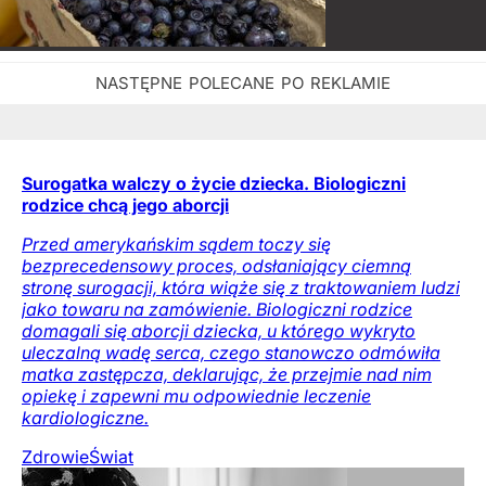
Surogatka walczy o życie dziecka. Biologiczni
rodzice chcą jego aborcji
Przed amerykańskim sądem toczy się
bezprecedensowy proces, odsłaniający ciemną
stronę surogacji, która wiąże się z traktowaniem ludzi
jako towaru na zamówienie. Biologiczni rodzice
domagali się aborcji dziecka, u którego wykryto
uleczalną wadę serca, czego stanowczo odmówiła
matka zastępcza, deklarując, że przejmie nad nim
opiekę i zapewni mu odpowiednie leczenie
kardiologiczne.
Zdrowie
Świat