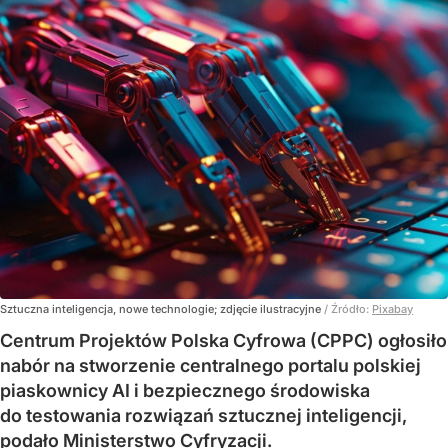
Sztuczna inteligencja, nowe technologie; zdjęcie ilustracyjne
/ Źródło:
Pixabay
Centrum Projektów Polska Cyfrowa (CPPC) ogłosiło
nabór na stworzenie centralnego portalu polskiej
piaskownicy AI i bezpiecznego środowiska
do testowania rozwiązań sztucznej inteligencji,
podało Ministerstwo Cyfryzacji.