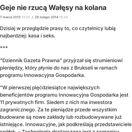
Geje nie rzucą Wałęsy na kolana
7
marca
2013
13:25
/
26
lutego
2014
16:34
Dzisiaj w przeglądzie prasy to, co czytelnicy lubią
najbardziej: kasa i seks.
***
"Dziennik Gazeta Prawna" przyjrzał się strumieniowi
pieniędzy, który płynie do nas z Brukseli w ramach
programu Innowacyjna Gospodarka.
"W pierwszej pięćdziesiątce największych
beneficjentów programu Innowacyjna Gospodarka jest
11 prywatnych firm. Siedem z nich ma inwestora
zagranicznego. Za te pieniądze przede wszystkim
budowane są nowe zakłady lub rozbudowywane już
istniejące. Innowacyjne, jak podkreślają przedstawiciele
spółek. – Technologia dostarczana jest z zagranicy,