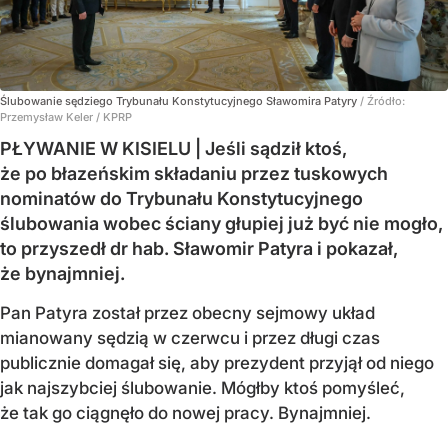
Ślubowanie sędziego Trybunału Konstytucyjnego Sławomira Patyry
/ Źródło:
Przemysław Keler / KPRP
PŁYWANIE W KISIELU | Jeśli sądził ktoś,
że po błazeńskim składaniu przez tuskowych
nominatów do Trybunału Konstytucyjnego
ślubowania wobec ściany głupiej już być nie mogło,
to przyszedł dr hab. Sławomir Patyra i pokazał,
że bynajmniej.
Pan Patyra został przez obecny sejmowy układ
mianowany sędzią w czerwcu i przez długi czas
publicznie domagał się, aby prezydent przyjął od niego
jak najszybciej ślubowanie. Mógłby ktoś pomyśleć,
że tak go ciągnęło do nowej pracy. Bynajmniej.