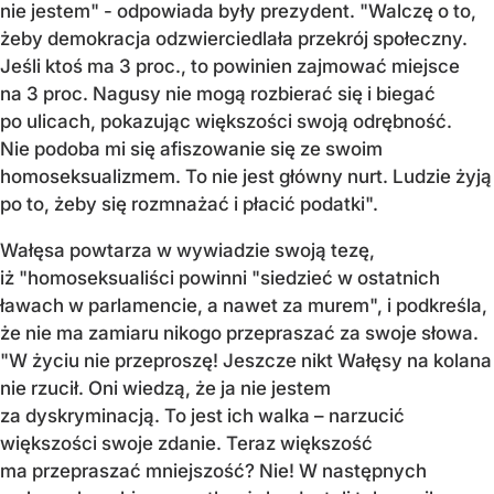
nie jestem" - odpowiada były prezydent. "Walczę o to,
żeby demokracja odzwierciedlała przekrój społeczny.
Jeśli ktoś ma 3 proc., to powinien zajmować miejsce
na 3 proc. Nagusy nie mogą rozbierać się i biegać
po ulicach, pokazując większości swoją odrębność.
Nie podoba mi się afiszowanie się ze swoim
homoseksualizmem. To nie jest główny nurt. Ludzie żyją
po to, żeby się rozmnażać i płacić podatki".
Wałęsa powtarza w wywiadzie swoją tezę,
iż "homoseksualiści powinni "siedzieć w ostatnich
ławach w parlamencie, a nawet za murem", i podkreśla,
że nie ma zamiaru nikogo przepraszać za swoje słowa.
"W życiu nie przeproszę! Jeszcze nikt Wałęsy na kolana
nie rzucił. Oni wiedzą, że ja nie jestem
za dyskryminacją. To jest ich walka – narzucić
większości swoje zdanie. Teraz większość
ma przepraszać mniejszość? Nie! W następnych