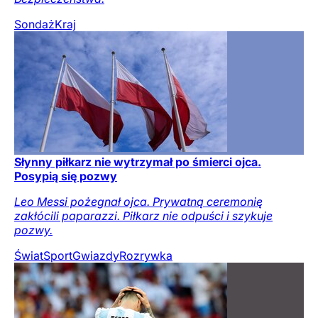
Sondaż
Kraj
Słynny piłkarz nie wytrzymał po śmierci ojca.
Posypią się pozwy
Leo Messi pożegnał ojca. Prywatną ceremonię
zakłócili paparazzi. Piłkarz nie odpuści i szykuje
pozwy.
Świat
Sport
Gwiazdy
Rozrywka