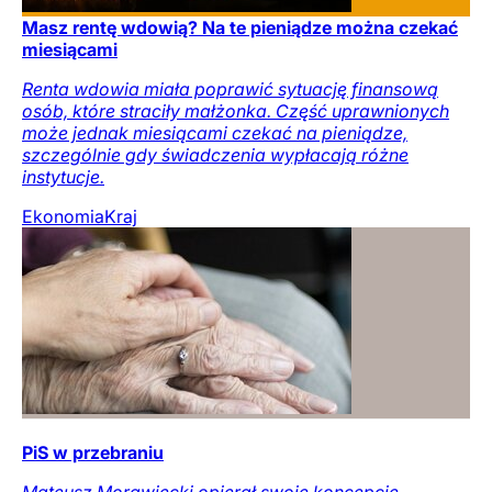
Masz rentę wdowią? Na te pieniądze można czekać
miesiącami
Renta wdowia miała poprawić sytuację finansową
osób, które straciły małżonka. Część uprawnionych
może jednak miesiącami czekać na pieniądze,
szczególnie gdy świadczenia wypłacają różne
instytucje.
Ekonomia
Kraj
PiS w przebraniu
Mateusz Morawiecki opierał swoje koncepcje