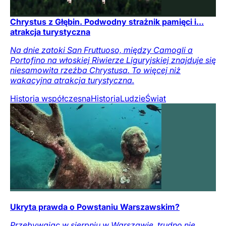
Chrystus z Głębin. Podwodny strażnik pamięci i...
atrakcja turystyczna
Na dnie zatoki San Fruttuoso, między Camogli a
Portofino na włoskiej Riwierze Liguryjskiej znajduje się
niesamowita rzeźba Chrystusa. To więcej niż
wakacyjna atrakcja turystyczna.
Historia współczesna
Historia
Ludzie
Świat
Ukryta prawda o Powstaniu Warszawskim?
Przebywając w sierpniu w Warszawie, trudno nie