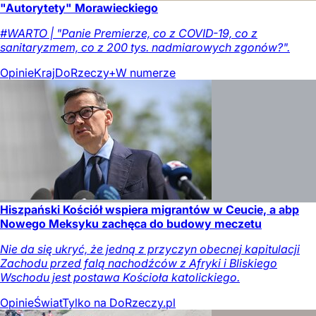
"Autorytety" Morawieckiego
#WARTO | "Panie Premierze, co z COVID-19, co z
sanitaryzmem, co z 200 tys. nadmiarowych zgonów?".
Opinie
Kraj
DoRzeczy+
W numerze
Hiszpański Kościół wspiera migrantów w Ceucie, a abp
Nowego Meksyku zachęca do budowy meczetu
Nie da się ukryć, że jedną z przyczyn obecnej kapitulacji
Zachodu przed falą nachodźców z Afryki i Bliskiego
Wschodu jest postawa Kościoła katolickiego.
Opinie
Świat
Tylko na DoRzeczy.pl