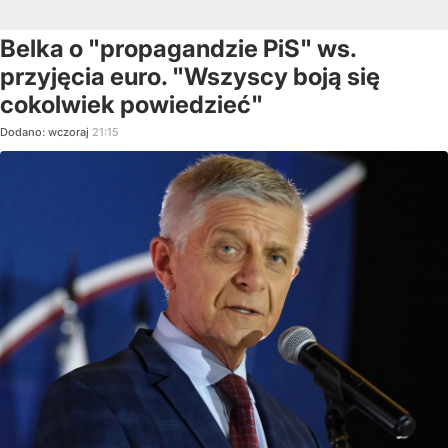
Belka o "propagandzie PiS" ws.
przyjęcia euro. "Wszyscy boją się
cokolwiek powiedzieć"
Dodano:
wczoraj
21:15