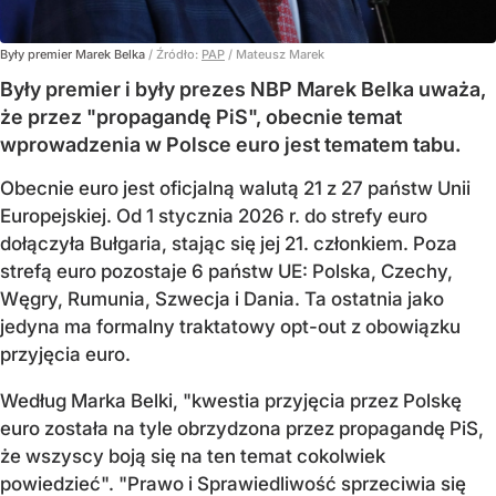
Były premier Marek Belka
/ Źródło:
PAP
/
Mateusz Marek
Były premier i były prezes NBP Marek Belka uważa,
że przez "propagandę PiS", obecnie temat
wprowadzenia w Polsce euro jest tematem tabu.
Obecnie euro jest oficjalną walutą 21 z 27 państw Unii
Europejskiej. Od 1 stycznia 2026 r. do strefy euro
dołączyła Bułgaria, stając się jej 21. członkiem.
Poza
strefą euro pozostaje 6 państw UE:
Polska, Czechy,
Węgry, Rumunia, Szwecja i Dania
. Ta ostatnia jako
jedyna ma formalny traktatowy opt-out z obowiązku
przyjęcia euro.
Według Marka Belki, "kwestia przyjęcia przez Polskę
euro została na tyle obrzydzona przez propagandę PiS,
że wszyscy boją się na ten temat cokolwiek
powiedzieć". "Prawo i Sprawiedliwość sprzeciwia się