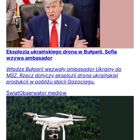
Eksplozja ukraińskiego drona w Bułgarii. Sofia
wzywa ambasador
Władze Bułgarii wezwały ambasador Ukrainy do
MSZ. Rzecz dotyczy eksplozji drona ukraińskiej
produkcji w pobliżu stacji Gazociągu.
Świat
Obserwator mediów