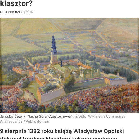
klasztor?
Dodano:
dzisiaj
6:10
Jaroslav Šetelík, "Jasna Góra, Częstochowa"
/ Źródło:
Wikimedia Commons
/
Anvilaquarius / Public domain
9 sierpnia 1382 roku książę Władysław Opolski
dokonał fundacji klasztoru zakonu paulinów