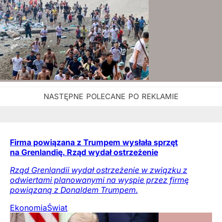
Firma powiązana z Trumpem wysłała sprzęt
na Grenlandię. Rząd wydał ostrzeżenie
Rząd Grenlandii wydał ostrzeżenie w związku z
odwiertami planowanymi na wyspie przez firmę
powiązaną z Donaldem Trumpem.
Ekonomia
Świat