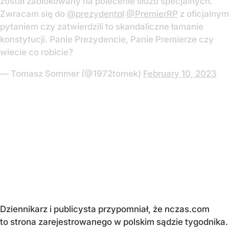
został zablokowany na polecenie służb specjalnych.
Zwracam się do
@prezydentpl
@PremierRP
z oficjalnym
pytaniem czy zatwierdzili to skandaliczne łamanie
konstytucji. Panie Prezydencie, Panie Premierze czy
wiecie co robicie?
— Tomasz Sommer (@1972tomek)
February 10, 2023
Dziennikarz i publicysta przypomniał, że nczas.com
to strona zarejestrowanego w polskim sądzie tygodnika.