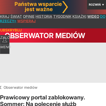
ROZWIŃ
▼
KRAJ
ŚWIAT
OPINIE
HISTORIA
TYGODNIK
KSIĄŻKI
WIDEO
DO
RZECZY+
WSPIERAJ
SUBSKRYBUJ
OBSERWATOR MEDIÓW
ZALOGUJ
MENU
Obserwator mediów
Prawicowy portal zablokowany.
Sommer: Na polecenie służb