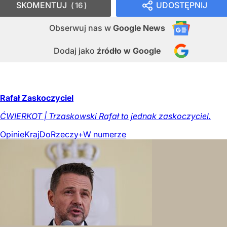
SKOMENTUJ
UDOSTĘPNIJ
16
Obserwuj nas
w
Google News
Dodaj jako
źródło w Google
Rafał Zaskoczyciel
ĆWIERKOT | Trzaskowski Rafał to jednak zaskoczyciel.
Opinie
Kraj
DoRzeczy+
W numerze