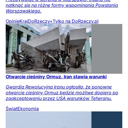
natknąć się na różne formy wspominania Powstania
Warszawskiego.
Opinie
Kraj
DoRzeczy+
Tylko na DoRzeczy.pl
Otwarcie cieśniny Ormuz. Iran stawia warunki
Gwardia Rewolucyjna Iranu ogłosiła, że ponowne
otwarcie cieśniny Ormuz będzie możliwe dopiero po
zaakceptowaniu przez USA warunków Teheranu.
Świat
Ekonomia