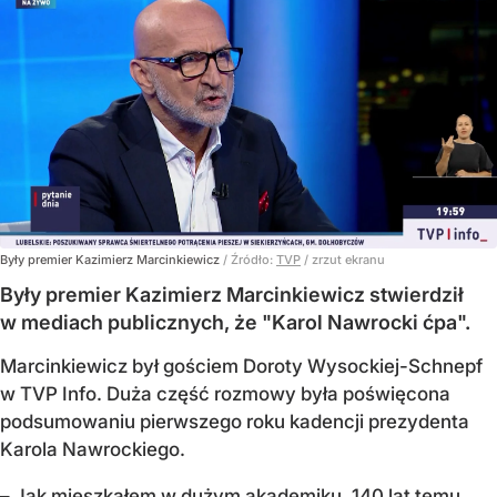
Były premier Kazimierz Marcinkiewicz
/ Źródło:
TVP
/
zrzut ekranu
Były premier Kazimierz Marcinkiewicz stwierdził
w mediach publicznych, że "Karol Nawrocki ćpa".
Marcinkiewicz był gościem Doroty Wysockiej-Schnepf
w TVP Info. Duża część rozmowy była poświęcona
podsumowaniu pierwszego roku kadencji prezydenta
Karola Nawrockiego.
– Jak mieszkałem w dużym akademiku, 140 lat temu