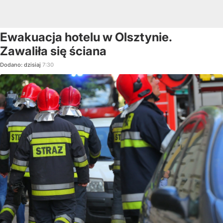
Ewakuacja hotelu w Olsztynie.
Zawaliła się ściana
Dodano:
dzisiaj
7:30