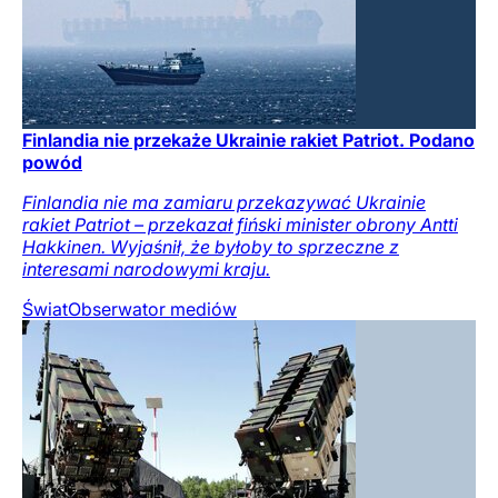
Finlandia nie przekaże Ukrainie rakiet Patriot. Podano
powód
Finlandia nie ma zamiaru przekazywać Ukrainie
rakiet Patriot – przekazał fiński minister obrony Antti
Hakkinen. Wyjaśnił, że byłoby to sprzeczne z
interesami narodowymi kraju.
Świat
Obserwator mediów